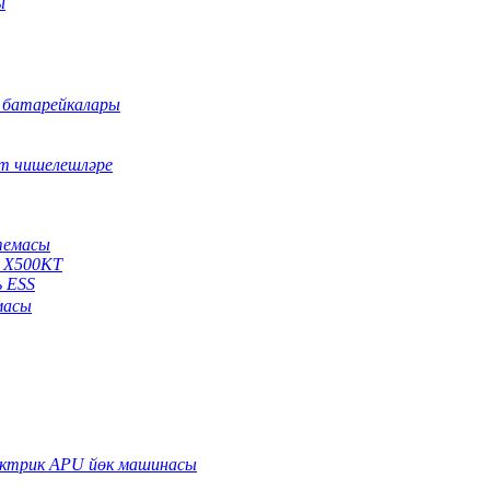
ы
 батарейкалары
т чишелешләре
стемасы
ы X500KT
ь ESS
масы
ектрик APU йөк машинасы