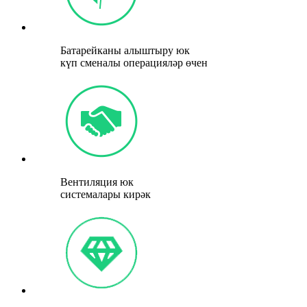
Батарейканы алыштыру юк
күп сменалы операцияләр өчен
Вентиляция юк
системалары кирәк