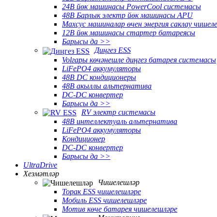
24В йөк машинасы PowerCool системасы
48В Барлык электр йөк машинасы APU
Махсус машиналар өчен энергия саклау чишел
12В йөк машинасы стартер батареясы
Барысы да >>
Диңгез ESS
Volгары көчәнешле диңгез батарея системасы
LiFePO4 аккумуляторы
48В DC кондиционеры
48В акыллы альтернатива
DC-DC конвертер
Барысы да >>
RV электр системасы
48В интеллектуаль альтернатива
LiFePO4 аккумуляторы
Кондиционер
DC-DC конвертер
Барысы да >>
UltraDrive
Хезмәтләр
Чишелешләр
Торак ESS чишелешләре
Мобиль ESS чишелешләре
Мотив көче батарея чишелешләре