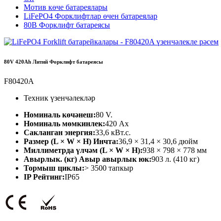
Мотив көче батареялары
LiFePO4 Форклифтлар өчен батареялар
80В Форклифт батареясы
80V 420Ah Литий Форклифт батареясы
F80420A
Техник үзенчәлекләр
Номиналь көчәнеш:
80 V.
Номиналь мөмкинлек:
420 Ах
Сакланган энергия:
33,6 кВт.с.
Размер (L × W × H) Инчта:
36,9 × 31,4 × 30,6 дюйм
Миллиметрда үлчәм (L × W × H):
938 × 798 × 778 мм
Авырлык. (кг) Авыр авырлык юк:
903 л. (410 кг)
Тормыш циклы:
> 3500 тапкыр
IP Рейтинг:
IP65