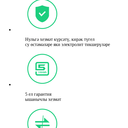
Нульгә хезмәт күрсәтү, кирәк түгел
су өстәмәләре яки электролит тикшерүләре
5 ел гарантия
ышанычлы хезмәт