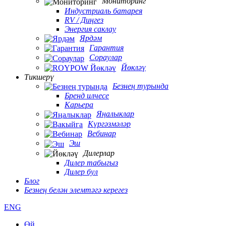
Мониторинг
Индустриаль батарея
RV / Диңгез
Энергия саклау
Ярдәм
Гарантия
Сораулар
Йөкләү
Тикшерү
Безнең турында
Бренд илчесе
Карьера
Яңалыклар
Күргәзмәләр
Вебинар
Эш
Дилерлар
Дилер табыгыз
Дилер бул
Блог
Безнең белән элемтәгә керегез
ENG
Өй