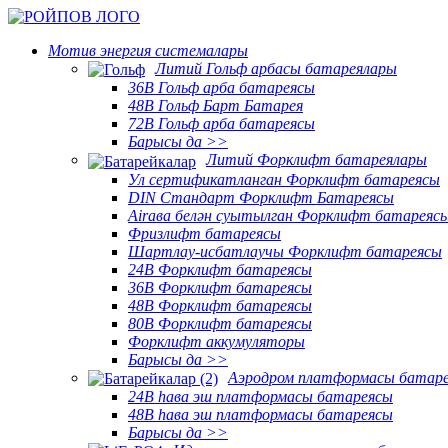
Мотив энергия системалары
Литий Гольф арбасы батареялары
36В Гольф арба батареясы
48В Гольф Барт Батарея
72В Гольф арба батареясы
Барысы да >>
Литий Форклифт батареялары
Ул сертификатланган Форклифт батареясы
DIN Стандарт Форклифт Батареясы
Airава белән суытылган Форклифт батареяс
Фризлифт батареясы
Шартлау-исбатлаучы Форклифт батареясы
24В Форклифт батареясы
36В Форклифт батареясы
48В Форклифт батареясы
80В Форклифт батареясы
Форклифт аккумуляторы
Барысы да >>
Аэродром платформасы батар
24В һава эш платформасы батареясы
48В һава эш платформасы батареясы
Барысы да >>