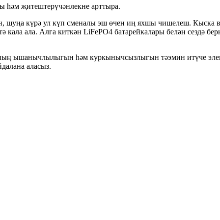
ы һәм җитештерүчәнлекне арттыра.
н, шуңа күрә ул күп сменалы эш өчен иң яхшы чишелеш. Кыска 
тә кала ала. Алга киткән LiFePO4 батарейкалары белән сездә бе
рның ышанычлылыгын һәм куркынычсызлыгын тәэмин итүче электр
йдалана аласыз.