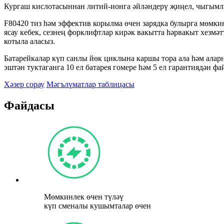
Кургаш кислотасыннан литий-ионга әйләндерү җиңел, чыгымл
F80420 тиз һәм эффектив корылма өчен зарядка булырга мөмки
ясау кебек, сезнең форклифтлар кирәк вакытта һәрвакыт хезмәт
котыла аласыз.
Батарейкалар күп санлы йөк циклына каршы тора ала һәм ала
эштән туктаганга 10 ел батарея гомере һәм 5 ел гарантиядән фа
Хәзер сорау
Мәгълүматлар таблицасы
Файдасы
Мөмкинлек өчен түләү
күп сменалы кушымталар өчен