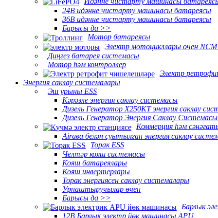
Идәнне чистарту машинасы батареяс
24В идәнне чистарту машинасы батареясы
36В идәнне чистарту машинасы батареясы
Барысы да >>
Мотор батареясы
Электр мотоцикллары өчен NCM
Диңгез батарея системасы
Мотор һәм контроллер
Электр ретрофи
Энергия саклау системалары
Эш урыны ESS
Кәрәзле энергия саклау системасы
Дизель Генератор X250KT энергия саклау си
Дизель Генератор Энергия Саклау Системас
Коммерция һәм сәнәгат
Airава белән суытылган энергия саклау систе
Торак ESS
Челтәр кояш системасы
Кояш батареялары
Кояш инвертерлары
Торак энергиясен саклау системалары
Урнаштыручылар өчен
Барысы да >>
Барлык эл
12В Барлык электр йөк машинасы APU