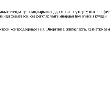
вакыт эчендә тулыландырылганда, сменаны үзгәртү яки тәнәфес
рнинди хезмәт юк, сез регуляр чыгымнардан һәм кулсыз кулдан
он контроллерларга ия. Энергиягә, җиһазларга, хезмәткә һәм