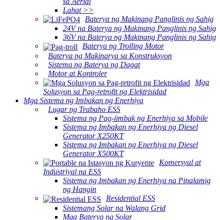
sa Aerial
Lahat >>
Baterya ng Makinang Panglinis ng Sahig
24V na Baterya ng Makinang Panglinis ng Sahig
36V na Baterya ng Makinang Panglinis ng Sahig
Baterya ng Trolling Motor
Baterya ng Makinarya sa Konstruksyon
Sistema ng Baterya ng Dagat
Motor at Kontroler
Mga
Solusyon sa Pag-retrofit ng Elektrisidad
Mga Sistema ng Imbakan ng Enerhiya
Lugar ng Trabaho ESS
Sistema ng Pag-iimbak ng Enerhiya sa Mobile
Sistema ng Imbakan ng Enerhiya ng Diesel
Generator X250KT
Sistema ng Imbakan ng Enerhiya ng Diesel
Generator X500KT
Komersyal at
Industriyal na ESS
Sistema ng Imbakan ng Enerhiya na Pinalamig
ng Hangin
Residential ESS
Sistemang Solar na Walang Grid
Mga Baterya ng Solar