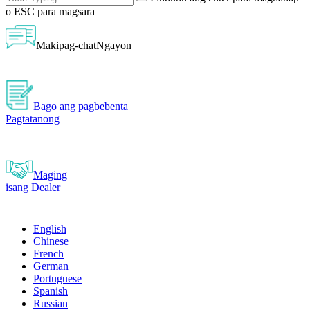
o ESC para magsara
Makipag-chatNgayon
Bago ang pagbebenta
Pagtatanong
Maging
isang Dealer
English
Chinese
French
German
Portuguese
Spanish
Russian