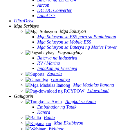
Aircon
DC-DC Converter
Lahat >>
UltraDrive
Mga Serbisyo
Mga Solusyon
Mga Solusyon sa ESS para sa Pantahanan
Mga Solusyon sa Mobile ESS
Mga Solusyon sa Baterya ng Motive Power
Pagsubaybay
Baterya ng Industriya
RV / Marino
Imbakan ng Enerhiya
Suporta
Garantiya
Mga Madalas Itanong
I-download
Galugarin
Tungkol sa Amin
Embahador ng Tatak
Karera
Balita
Mga Eksibisyon
Webinar