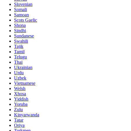
Slovenian
Somali
Samoan
Scots Gaelic
Shona
Sindhi
Sundanese
Swahili
Tajik
Tamil
Telugu
Thai
Ukrainian
Urdu
Uzbek
Vietnamese
Welsh
Xhosa
Yiddish
Yoruba
Zulu
Kinyarwanda
Tatar
Oriya
Turkmen