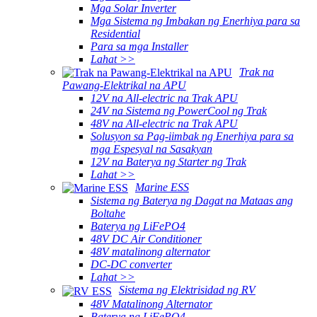
Mga Solar Inverter
Mga Sistema ng Imbakan ng Enerhiya para sa
Residential
Para sa mga Installer
Lahat >>
Trak na
Pawang-Elektrikal na APU
12V na All-electric na Trak APU
24V na Sistema ng PowerCool ng Trak
48V na All-electric na Trak APU
Solusyon sa Pag-iimbak ng Enerhiya para sa
mga Espesyal na Sasakyan
12V na Baterya ng Starter ng Trak
Lahat >>
Marine ESS
Sistema ng Baterya ng Dagat na Mataas ang
Boltahe
Baterya ng LiFePO4
48V DC Air Conditioner
48V matalinong alternator
DC-DC converter
Lahat >>
Sistema ng Elektrisidad ng RV
48V Matalinong Alternator
Baterya ng LiFePO4