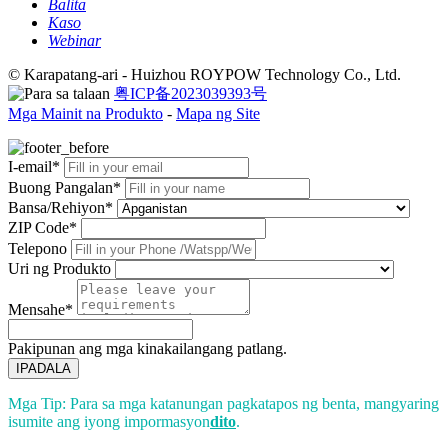
Balita
Kaso
Webinar
© Karapatang-ari - Huizhou ROYPOW Technology Co., Ltd.
粤ICP备2023039393号
Mga Mainit na Produkto
-
Mapa ng Site
I-email*
Buong Pangalan*
Bansa/Rehiyon*
ZIP Code*
Telepono
Uri ng Produkto
Mensahe*
Pakipunan ang mga kinakailangang patlang.
IPADALA
Mga Tip: Para sa mga katanungan pagkatapos ng benta, mangyaring
isumite ang iyong impormasyon
dito
.