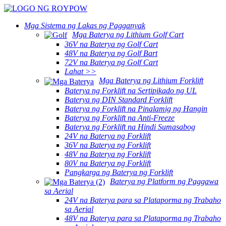
Mga Sistema ng Lakas ng Pagganyak
Mga Baterya ng Lithium Golf Cart
36V na Baterya ng Golf Cart
48V na Baterya ng Golf Bart
72V na Baterya ng Golf Cart
Lahat >>
Mga Baterya ng Lithium Forklift
Baterya ng Forklift na Sertipikado ng UL
Baterya ng DIN Standard Forklift
Baterya ng Forklift na Pinalamig ng Hangin
Baterya ng Forklift na Anti-Freeze
Baterya ng Forklift na Hindi Sumasabog
24V na Baterya ng Forklift
36V na Baterya ng Forklift
48V na Baterya ng Forklift
80V na Baterya ng Forklift
Pangkarga ng Baterya ng Forklift
Baterya ng Platform ng Paggawa
sa Aerial
24V na Baterya para sa Plataporma ng Trabaho
sa Aerial
48V na Baterya para sa Plataporma ng Trabaho