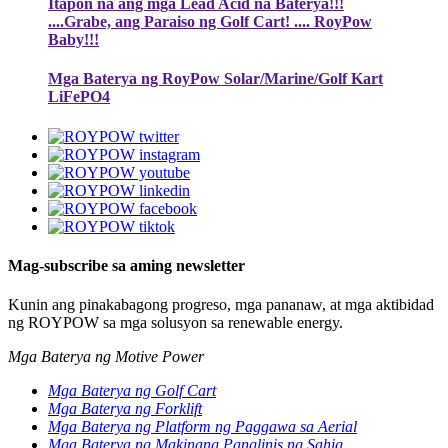
Itapon na ang mga Lead Acid na Baterya!!!
....Grabe, ang Paraiso ng Golf Cart! .... RoyPow
Baby!!!
Mga Baterya ng RoyPow Solar/Marine/Golf Kart
LiFePO4
Mag-subscribe sa aming newsletter
Kunin ang pinakabagong progreso, mga pananaw, at mga aktibidad
ng ROYPOW sa mga solusyon sa renewable energy.
Mga Baterya ng Motive Power
Mga Baterya ng Golf Cart
Mga Baterya ng Forklift
Mga Baterya ng Platform ng Paggawa sa Aerial
Mga Baterya ng Makinang Panglinis ng Sahig