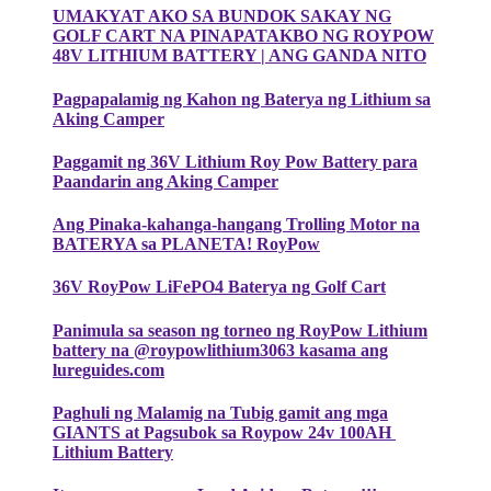
UMAKYAT AKO SA BUNDOK SAKAY NG
GOLF CART NA PINAPATAKBO NG ROYPOW
48V LITHIUM BATTERY | ANG GANDA NITO
Pagpapalamig ng Kahon ng Baterya ng Lithium sa
Aking Camper
Paggamit ng 36V Lithium Roy Pow Battery para
Paandarin ang Aking Camper
Ang Pinaka-kahanga-hangang Trolling Motor na
BATERYA sa PLANETA! RoyPow
36V RoyPow LiFePO4 Baterya ng Golf Cart
Panimula sa season ng torneo ng RoyPow Lithium
battery na @roypowlithium3063 kasama ang
lureguides.com
Paghuli ng Malamig na Tubig gamit ang mga
GIANTS at Pagsubok sa Roypow 24v 100AH ​​
Lithium Battery