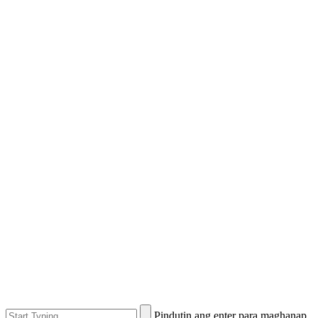
Pindutin ang enter para maghanap