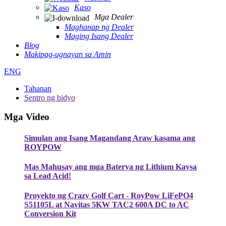
Kaso
Mga Dealer
Maghanap ng Dealer
Maging Isang Dealer
Blog
Makipag-ugnayan sa Amin
ENG
Tahanan
Sentro ng bidyo
Mga Video
Simulan ang Isang Magandang Araw kasama ang
ROYPOW
Mas Mahusay ang mga Baterya ng Lithium Kaysa
sa Lead Acid!
Proyekto ng Crazy Golf Cart - RoyPow LiFePO4
S51105L at Navitas 5KW TAC2 600A DC to AC
Conversion Kit