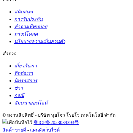
สนับสนุน
การรับประกัน
คำถามที่พบบ่อย
ดาวน์โหลด
นโยบายความเป็นส่วนตัว
สำรวจ
เกี่ยวกับเรา
ติดต่อเรา
นิทรรศการ
ข่าว
กรณี
สัมมนาออนไลน์
© สงวนลิขสิทธิ์ - บริษัท หุยโจว โรยโว เทคโนโลยี จำกัด
粤ICP备2023039393号
สินค้าขายดี
-
แผนผังเว็บไซต์