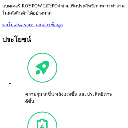
แบตเตอรี่ ROYPOW LiFePO4 ช่วยเพิ่มประสิทธิภาพการทำงาน
ในคลังสินค้าได้อย่างมาก
ขอใบเสนอราคา
เอกสารข้อมูล
ประโยชน์
ความจุมากขึ้น พลังแรงขึ้น และประสิทธิภาพ
ดีขึ้น