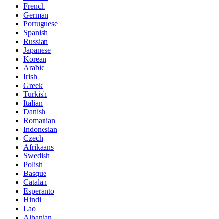
French
German
Portuguese
Spanish
Russian
Japanese
Korean
Arabic
Irish
Greek
Turkish
Italian
Danish
Romanian
Indonesian
Czech
Afrikaans
Swedish
Polish
Basque
Catalan
Esperanto
Hindi
Lao
Albanian