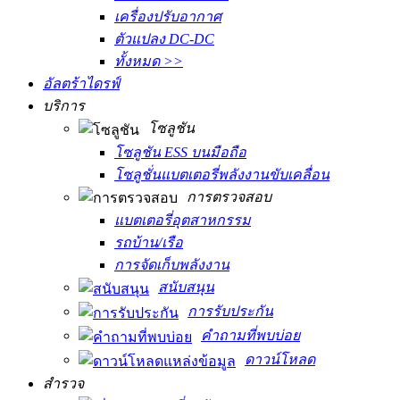
เครื่องปรับอากาศ
ตัวแปลง DC-DC
ทั้งหมด >>
อัลตร้าไดรฟ์
บริการ
โซลูชัน
โซลูชัน ESS บนมือถือ
โซลูชั่นแบตเตอรี่พลังงานขับเคลื่อน
การตรวจสอบ
แบตเตอรี่อุตสาหกรรม
รถบ้าน/เรือ
การจัดเก็บพลังงาน
สนับสนุน
การรับประกัน
คำถามที่พบบ่อย
ดาวน์โหลด
สำรวจ