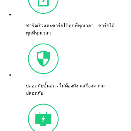
ชาร์จเร็วและชาร์จได้ทุกที่ทุกเวลา – ชาร์จได้
ทุกที่ทุกเวลา
ปลอดภัยขั้นสุด - ไม่ต้องกังวลเรื่องความ
ปลอดภัย