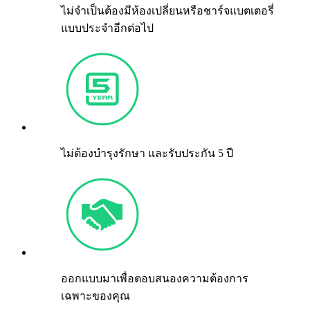
ไม่จำเป็นต้องมีห้องเปลี่ยนหรือชาร์จแบตเตอรี่
แบบประจำอีกต่อไป
ไม่ต้องบำรุงรักษา และรับประกัน 5 ปี
ออกแบบมาเพื่อตอบสนองความต้องการ
เฉพาะของคุณ