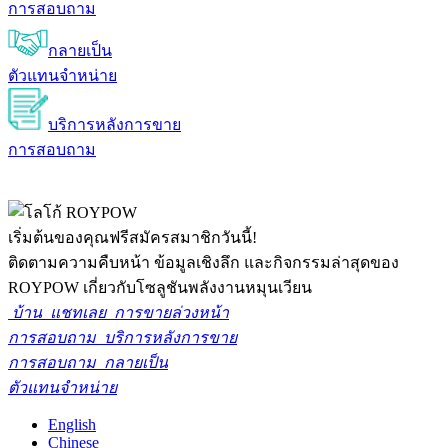
การสอบถาม
กลายเป็น
ตัวแทนจำหน่าย
บริการหลังการขาย
การสอบถาม
เริ่มต้นของคุณ
ฟรี
สมัครสมาชิกวันนี้!
ติดตามความคืบหน้า ข้อมูลเชิงลึก และกิจกรรมล่าสุดของ
ROYPOW เกี่ยวกับโซลูชันพลังงานหมุนเวียน
บ้าน
แชทเลย
การขายล่วงหน้า
การสอบถาม
บริการหลังการขาย
การสอบถาม
กลายเป็น
ตัวแทนจำหน่าย
English
Chinese