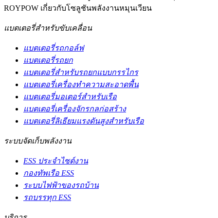
ROYPOW เกี่ยวกับโซลูชันพลังงานหมุนเวียน
แบตเตอรี่สำหรับขับเคลื่อน
แบตเตอรี่รถกอล์ฟ
แบตเตอรี่รถยก
แบตเตอรี่สำหรับรถยกแบบกรรไกร
แบตเตอรี่เครื่องทำความสะอาดพื้น
แบตเตอรี่มอเตอร์สำหรับเรือ
แบตเตอรี่เครื่องจักรกลก่อสร้าง
แบตเตอรี่ลิเธียมแรงดันสูงสำหรับเรือ
ระบบจัดเก็บพลังงาน
ESS ประจำไซต์งาน
กองทัพเรือ ESS
ระบบไฟฟ้าของรถบ้าน
รถบรรทุก ESS
บริการ