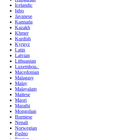
Icelandic
Igbo
Javanese
Kannada
Kazakh
Khmer
Kurdish
Kyrgyz
Latin
Latvian
Lithuanian
Luxembou..
Macedonian
Malagasy
Malay
Malayalam
Maltese
Maori
Marathi
Mongolian
Burmese
Nepali
Norwegian
Pashto