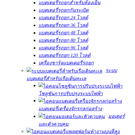
แบตเตอรี่รถยกสำหรับห้องเย็น
แบตเตอรี่รถยกกันระเบิด
แบตเตอรี่รถยก 24 โวลต์
แบตเตอรี่รถยก 36 โวลต์
แบตเตอรี่รถยก 48 โวลต์
แบตเตอรี่รถยก 80 โวลต์
แบตเตอรี่รถยก 96 โวลต์
แบตเตอรี่รถยก 120 โวลต์
เครื่องชาร์จแบตเตอรี่รถยก
ระบบ
แบตเตอรี่สำหรับเรือเดินทะเล
โซลูชันการปรับปรุงระบบไฟฟ้า
แบตเตอรี่เครื่องจักรกลก่อสร้าง
มอเตอร์
และตัวควบคุม