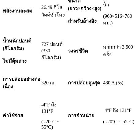
ขนาด
นิ้ว
26.49 กิโล
(ยาว×กว้าง×สูง)
พลังงานสะสม
วัตต์ชั่วโมง
(968×516×780
สำหรับอ้างอิง
มม.)
น้ำหนัก
ปอนด์
727 ปอนด์
มากกว่า 3,500
(กิโลกรัม)
(330
วงจรชีวิต
ครั้ง
กิโลกรัม)
ไม่มีตุ้มถ่วง
การปล่อยอย่างต่อ
320 เอ
การปล่อยสูงสุด
480 A (5s)
เนื่อง
-4°F ถึง
-4°F ถึง 131°F
131°F
ค่าใช้จ่าย
การจำหน่าย
( -20°C ~
( -20°C ~ 55°C)
55°C)