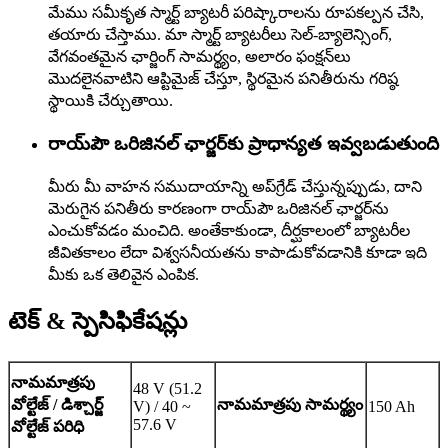
మేము సమీకృత స్మార్ట్ బ్యాటరీ పరిష్కారాలను రూపకల్పన చేసి,
తయారు చేస్తాము. మా స్మార్ట్ బ్యాటరీలు సెల్-బ్యాలెన్సింగ్,
వేగవంతమైన ఛార్జింగ్ సామర్థ్యం, ​​అలారం ఫంక్షన్‌లు
మొదలైనవాటిని ఆప్టిమైజ్ చేస్తూ, స్థిరమైన పనితీరును గరిష్ఠ
స్థాయికి చేర్చుతాయి.
రాయ్‌పౌ ఒరిజినల్ ఛార్జర్‌కు ప్రాధాన్యత ఇవ్వబడుతుంది
మీరు మీ వాహన సముదాయాన్ని అప్‌గ్రేడ్ చేస్తున్నప్పుడు, దాని
మెరుగైన పనితీరు కారణంగా రాయ్‌పౌ ఒరిజినల్ ఛార్జర్‌ను
ఎంచుకోవడం మంచిది. అంతేకాకుండా, దీర్ఘకాలంలో బ్యాటరీల
జీవితకాలం లేదా విశ్వసనీయతను కాపాడుకోవడానికి కూడా ఇది
మీకు ఒక తెలివైన ఎంపిక.
టెక్ & స్పెసిఫికేషన్లు
నామమాత్రపు
48 V (51.2
వోల్టేజ్ / డిశ్చార్జ్
నామమాత్రపు సామర్థ్యం
V) / 40 ~
150 Ah
57.6 V
వోల్టేజ్ పరిధి