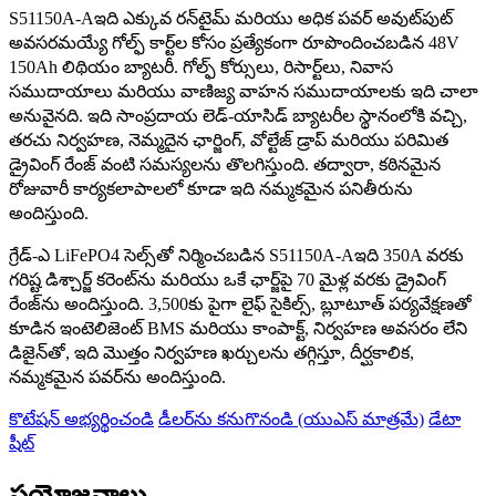
S51150A-A
ఇది ఎక్కువ రన్‌టైమ్ మరియు అధిక పవర్ అవుట్‌పుట్
అవసరమయ్యే గోల్ఫ్ కార్ట్‌ల కోసం ప్రత్యేకంగా రూపొందించబడిన 48V
150Ah లిథియం బ్యాటరీ. గోల్ఫ్ కోర్సులు, రిసార్ట్‌లు, నివాస
సముదాయాలు మరియు వాణిజ్య వాహన సముదాయాలకు ఇది చాలా
అనువైనది. ఇది సాంప్రదాయ లెడ్-యాసిడ్ బ్యాటరీల స్థానంలోకి వచ్చి,
తరచు నిర్వహణ, నెమ్మదైన ఛార్జింగ్, వోల్టేజ్ డ్రాప్ మరియు పరిమిత
డ్రైవింగ్ రేంజ్ వంటి సమస్యలను తొలగిస్తుంది. తద్వారా, కఠినమైన
రోజువారీ కార్యకలాపాలలో కూడా ఇది నమ్మకమైన పనితీరును
అందిస్తుంది.
గ్రేడ్-ఎ LiFePO4 సెల్స్‌తో నిర్మించబడిన S51150A-A
ఇది 350A వరకు
గరిష్ట డిశ్చార్జ్ కరెంట్‌ను మరియు ఒకే ఛార్జ్‌పై 70 మైళ్ల వరకు డ్రైవింగ్
రేంజ్‌ను అందిస్తుంది. 3,500కు పైగా లైఫ్ సైకిల్స్, బ్లూటూత్ పర్యవేక్షణతో
కూడిన ఇంటెలిజెంట్ BMS మరియు కాంపాక్ట్, నిర్వహణ అవసరం లేని
డిజైన్‌తో, ఇది మొత్తం నిర్వహణ ఖర్చులను తగ్గిస్తూ, దీర్ఘకాలిక,
నమ్మకమైన పవర్‌ను అందిస్తుంది.
కొటేషన్ అభ్యర్థించండి
డీలర్‌ను కనుగొనండి (యుఎస్ మాత్రమే)
డేటా
షీట్
ప్రయోజనాలు