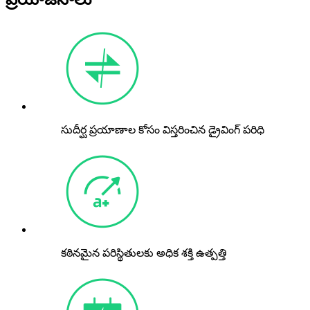
సుదీర్ఘ ప్రయాణాల కోసం విస్తరించిన డ్రైవింగ్ పరిధి
కఠినమైన పరిస్థితులకు అధిక శక్తి ఉత్పత్తి