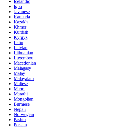
Icelandic
Igbo
Javanese
Kannada
Kazakh
Khmer
Kurdish
Kyrgyz
Latin
Latvian
Lithuanian
Luxembou..
Macedonian
Malagasy
Malay
Malayalam
Maltese
Maori
Marathi
Mongolian
Burmese
Nepali
Norwegian
Pashto
Persian