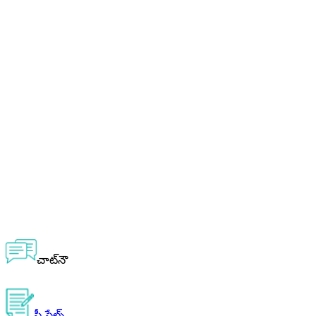
చాట్‌నౌ
ప్రీ-సేల్స్