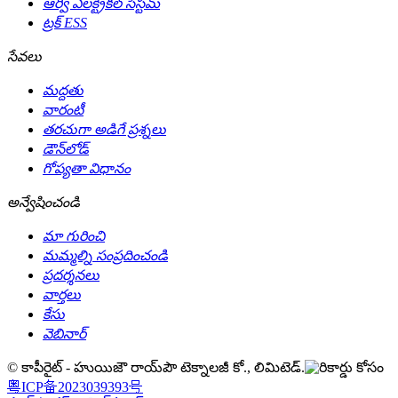
ఆర్వీ ఎలక్ట్రికల్ సిస్టమ్
ట్రక్ ESS
సేవలు
మద్దతు
వారంటీ
తరచుగా అడిగే ప్రశ్నలు
డౌన్‌లోడ్
గోప్యతా విధానం
అన్వేషించండి
మా గురించి
మమ్మల్ని సంప్రదించండి
ప్రదర్శనలు
వార్తలు
కేసు
వెబినార్
© కాపీరైట్ - హుయిజౌ రాయ్‌పౌ టెక్నాలజీ కో., లిమిటెడ్.
粤ICP备2023039393号