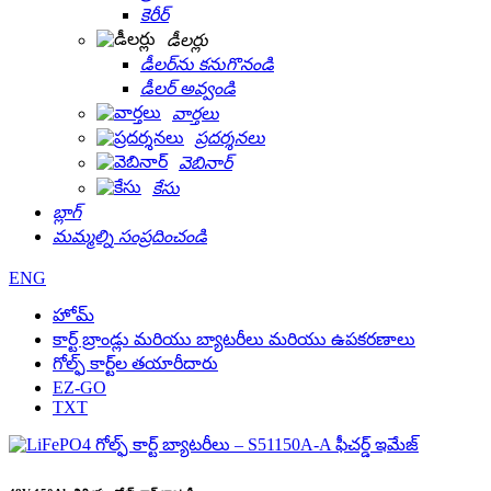
కెరీర్
డీలర్లు
డీలర్‌ను కనుగొనండి
డీలర్ అవ్వండి
వార్తలు
ప్రదర్శనలు
వెబినార్
కేసు
బ్లాగ్
మమ్మల్ని సంప్రదించండి
ENG
హోమ్
కార్ట్ బ్రాండ్లు మరియు బ్యాటరీలు మరియు ఉపకరణాలు
గోల్ఫ్ కార్ట్‌ల తయారీదారు
EZ-GO
TXT