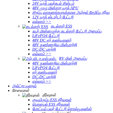
24V டிரக் பவர்கூல் சிஸ்டம்
48V முழு மின்சார டிரக் APU
சிறப்பு வாகனங்களுக்கான ஆற்றல் சேமிப்பு தீர்வு
12V டிரக் ஸ்டார்டர் பேட்டரி
எல்லாம் >>
கடல்சார் ESS
உயர் மின்னழுத்த கடல்சார் பேட்டரி அமைப்பு
LiFePO4 பேட்டரி
48V DC ஏர் கண்டிஷனர்
48V நுண்ணறிவு மின்மாற்றி
DC-DC மாற்றி
எல்லாம் >>
RV மின் அமைப்பு
48V நுண்ணறிவு மின்மாற்றி
LiFePO4 பேட்டரி
ஏர் கண்டிஷனர்
DC-DC மாற்றி
எல்லாம் >>
அல்ட்ரா டிரைவ்
சேவைகள்
தீர்வுகள்
குடியிருப்பு ESS தீர்வுகள்
மொபைல் ESS தீர்வுகள்
மோட்டிவ் பவர் பேட்டரி சொல்யூஷன்ஸ்