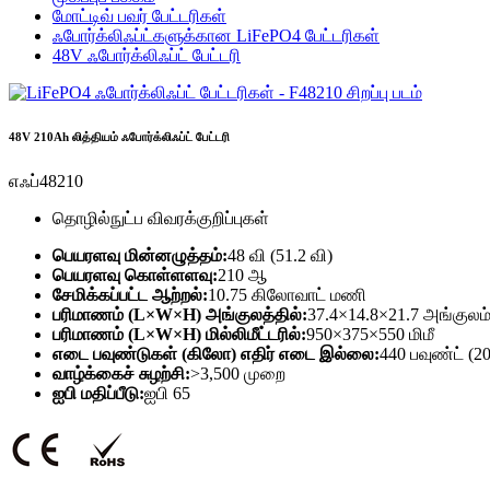
மோட்டிவ் பவர் பேட்டரிகள்
ஃபோர்க்லிஃப்ட்களுக்கான LiFePO4 பேட்டரிகள்
48V ஃபோர்க்லிஃப்ட் பேட்டரி
48V 210Ah லித்தியம் ஃபோர்க்லிஃப்ட் பேட்டரி
எஃப்48210
தொழில்நுட்ப விவரக்குறிப்புகள்
பெயரளவு மின்னழுத்தம்:
48 வி (51.2 வி)
பெயரளவு கொள்ளளவு:
210 ஆ
சேமிக்கப்பட்ட ஆற்றல்:
10.75 கிலோவாட் மணி
பரிமாணம் (L×W×H) அங்குலத்தில்:
37.4×14.8×21.7 அங்குலம
பரிமாணம் (L×W×H) மில்லிமீட்டரில்:
950×375×550 மிமீ
எடை பவுண்டுகள் (கிலோ) எதிர் எடை இல்லை:
440 பவுண்ட் (
வாழ்க்கைச் சுழற்சி:
>3,500 முறை
ஐபி மதிப்பீடு:
ஐபி 65