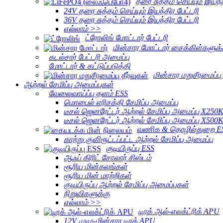
தரை சுத்தம் செய்யும் இயந்த
24V தரை சுத்தம் செய்யும் இயந்திர பேட்டரி
36V தரை சுத்தம் செய்யும் இயந்திர பேட்டரி
எல்லாம் >>
ட்ரோலிங் மோட்டார் பேட்டரி
மின்சார மோட்டார் சைக்கிள்களுக
கடல்சார் பேட்டரி அமைப்பு
மோட்டார் & கட்டுப்படுத்தி
மின்சார மறுசீரமைப்பு 
ஆற்றல் சேமிப்பு அமைப்புகள்
வேலைவாய்ப்பு தளம் ESS
மொபைல் எரிசக்தி சேமிப்பு அமைப்பு
டீசல் ஜெனரேட்டர் ஆற்றல் சேமிப்பு அமைப்பு X250
டீசல் ஜெனரேட்டர் ஆற்றல் சேமிப்பு அமைப்பு X500
வணிக & தொழில்துறை E
காற்று குளிரூட்டப்பட்ட ஆற்றல் சேமிப்பு அமைப்பு
குடியிருப்பு ESS
ஆஃப் கிரிட் சோலார் சிஸ்டம்
சூரிய மின்கலங்கள்
சூரிய மின் மாற்றிகள்
குடியிருப்பு ஆற்றல் சேமிப்பு அமைப்புகள்
நிறுவிகளுக்கு
எல்லாம் >>
டிரக் ஆல்-எலக்ட்ரிக் APU
12V முழு-மின்சார டிரக் APU