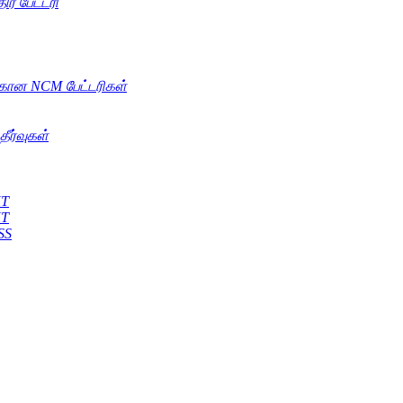
ிர பேட்டரி
்கான NCM பேட்டரிகள்
தீர்வுகள்
KT
KT
SS