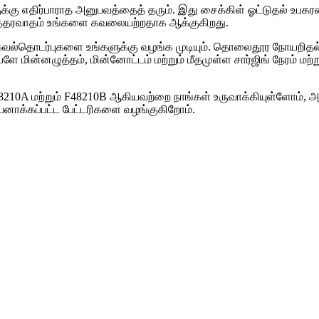
ு எதிர்பாராத அனுபவத்தைத் தரும். இது சைக்கிள் ஓட்டுதல் உபகரண
ருட உத்தரவாதம் உங்களை கவலையற்றதாக ஆக்குகிறது.
 தகவல்தொடர்புகளை உங்களுக்கு வழங்க முடியும். தொலைதூர நோயறிதல் 
ப்ளே மின்னழுத்தம், மின்னோட்டம் மற்றும் மீதமுள்ள சார்ஜிங் நேரம் 
48210A மற்றும் F48210B ஆகியவற்றை நாங்கள் உருவாக்கியுள்ளோம், அ
னாக்கப்பட்ட பேட்டரிகளை வழங்குகிறோம்.