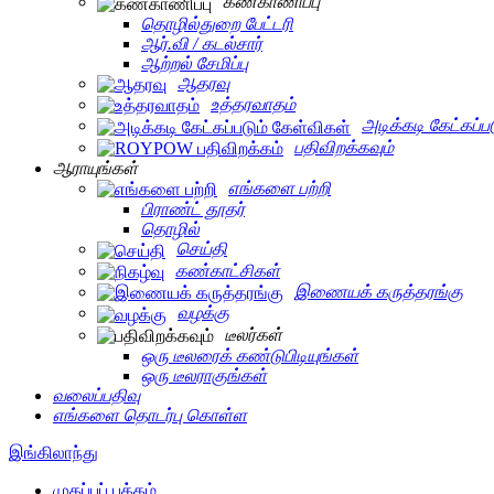
கண்காணிப்பு
தொழில்துறை பேட்டரி
ஆர்.வி / கடல்சார்
ஆற்றல் சேமிப்பு
ஆதரவு
உத்தரவாதம்
அடிக்கடி கேட்கப்ப
பதிவிறக்கவும்
ஆராயுங்கள்
எங்களை பற்றி
பிராண்ட் தூதர்
தொழில்
செய்தி
கண்காட்சிகள்
இணையக் கருத்தரங்கு
வழக்கு
டீலர்கள்
ஒரு டீலரைக் கண்டுபிடியுங்கள்
ஒரு டீலராகுங்கள்
வலைப்பதிவு
எங்களை தொடர்பு கொள்ள
இங்கிலாந்து
முகப்புப் பக்கம்