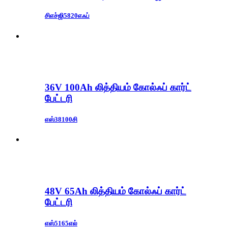
சிஎச்ஜி5820எஃப்
36V 100Ah லித்தியம் கோல்ஃப் கார்ட்
பேட்டரி
எஸ்38100சி
48V 65Ah லித்தியம் கோல்ஃப் கார்ட்
பேட்டரி
எஸ்5165எல்