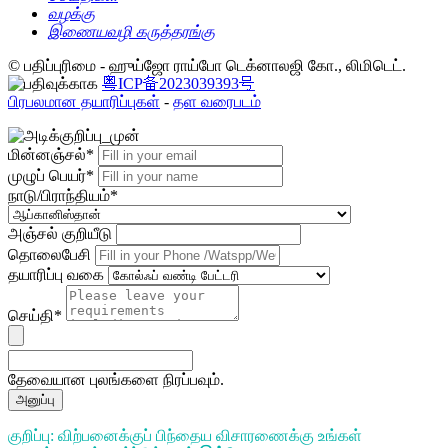
வழக்கு
இணையவழி கருத்தரங்கு
© பதிப்புரிமை - ஹுய்ஜோ ராய்போ டெக்னாலஜி கோ., லிமிடெட்.
粤ICP备2023039393号
பிரபலமான தயாரிப்புகள்
-
தள வரைபடம்
மின்னஞ்சல்*
முழுப் பெயர்*
நாடு/பிராந்தியம்*
அஞ்சல் குறியீடு
தொலைபேசி
தயாரிப்பு வகை
செய்தி*
தேவையான புலங்களை நிரப்பவும்.
அனுப்பு
குறிப்பு: விற்பனைக்குப் பிந்தைய விசாரணைக்கு உங்கள்