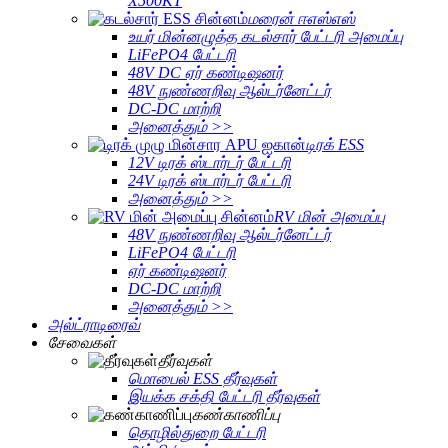
X500KT
மரைன் ஈஎஸ்எஸ்
உயர் மின்னழுத்த கடல்சார் பேட்டரி அமைப்பு
LiFePO4 பேட்டரி
48V DC ஏர் கண்டிஷனர்
48V நுண்ணறிவு ஆல்டர்னேட்டர்
DC-DC மாற்றி
அனைத்தும் >>
டிரக் ESS
12V டிரக் ஸ்டார்டர் பேட்டரி
24V டிரக் ஸ்டார்டர் பேட்டரி
அனைத்தும் >>
RV மின் அமைப்பு
48V நுண்ணறிவு ஆல்டர்னேட்டர்
LiFePO4 பேட்டரி
ஏர் கண்டிஷனர்
DC-DC மாற்றி
அனைத்தும் >>
அல்ட்ராடிரைவ்
சேவைகள்
தீர்வுகள்
மொபைல் ESS தீர்வுகள்
இயக்க சக்தி பேட்டரி தீர்வுகள்
கண்காணிப்பு
தொழில்துறை பேட்டரி