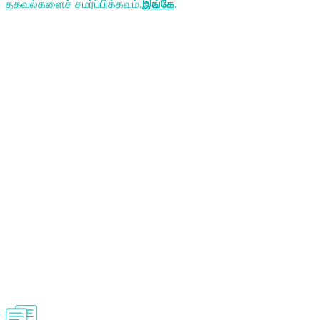
தகவல்களைச் சமர்ப்பிக்கவும்.
இங்கே
.