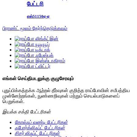
பேட்டரி
எஸ்51150ஏ-ஏ
பிராண்ட் மூலம் தேர்ந்தெடுக்கவும்
எங்கள் செய்திமடலுக்கு குழுசேரவும்
புதுப்பிக்கத்தக்க ஆற்றல் தீர்வுகள் குறித்த ராய்போவின் சமீபத்திய
முன்னேற்றங்கள், நுண்ணறிவுகள் மற்றும் செயல்பாடுகளைப்
பெறுங்கள்.
இயக்க சக்தி பேட்டரிகள்
கோல்ஃப் வண்டி பேட்டரிகள்
ஃபோர்க்லிஃப்ட் பேட்டரிகள்
சிசர் லிஃப்ட் பேட்டரிகள்