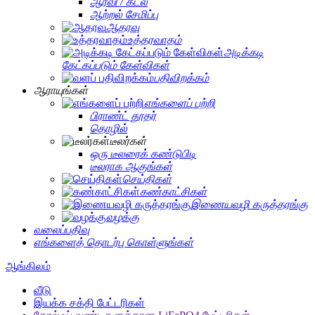
ஆர்வி / கடல்
ஆற்றல் சேமிப்பு
ஆதரவு
உத்தரவாதம்
அடிக்கடி
கேட்கப்படும் கேள்விகள்
பதிவிறக்கம்
ஆராயுங்கள்
எங்களைப் பற்றி
பிராண்ட் தூதர்
தொழில்
டீலர்கள்
ஒரு டீலரைக் கண்டுபிடி
டீலராக ஆகுங்கள்
செய்திகள்
கண்காட்சிகள்
இணையவழி கருத்தரங்கு
வழக்கு
வலைப்பதிவு
எங்களைத் தொடர்பு கொள்ளுங்கள்
ஆங்கிலம்
வீடு
இயக்க சக்தி பேட்டரிகள்