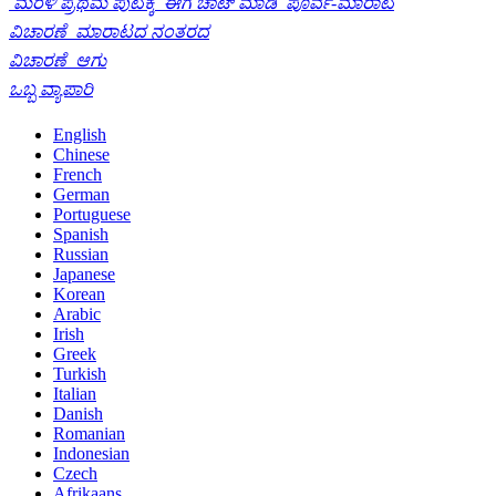
ಮರಳಿ ಪ್ರಥಮ ಪುಟಕ್ಕೆ
ಈಗ ಚಾಟ್ ಮಾಡಿ
ಪೂರ್ವ-ಮಾರಾಟ
ವಿಚಾರಣೆ
ಮಾರಾಟದ ನಂತರದ
ವಿಚಾರಣೆ
ಆಗು
ಒಬ್ಬ ವ್ಯಾಪಾರಿ
English
Chinese
French
German
Portuguese
Spanish
Russian
Japanese
Korean
Arabic
Irish
Greek
Turkish
Italian
Danish
Romanian
Indonesian
Czech
Afrikaans