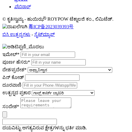
ವೆಬಿನಾರ್
© ಕೃತಿಸ್ವಾಮ್ಯ - ಹುಯಿಝೌ ROYPOW ಟೆಕ್ನಾಲಜಿ ಕಂ., ಲಿಮಿಟೆಡ್.
粤ICP备2023039393号
ಬಿಸಿ ಉತ್ಪನ್ನಗಳು
-
ಸೈಟ್‌ಮ್ಯಾಪ್
ಇಮೇಲ್*
ಪೂರ್ಣ ಹೆಸರು*
ದೇಶ/ಪ್ರದೇಶ*
ಪಿನ್ ಕೋಡ್
ದೂರವಾಣಿ
ಉತ್ಪನ್ನದ ಪ್ರಕಾರ
ಸಂದೇಶ*
ದಯವಿಟ್ಟು ಅಗತ್ಯವಿರುವ ಕ್ಷೇತ್ರಗಳನ್ನು ಭರ್ತಿ ಮಾಡಿ.