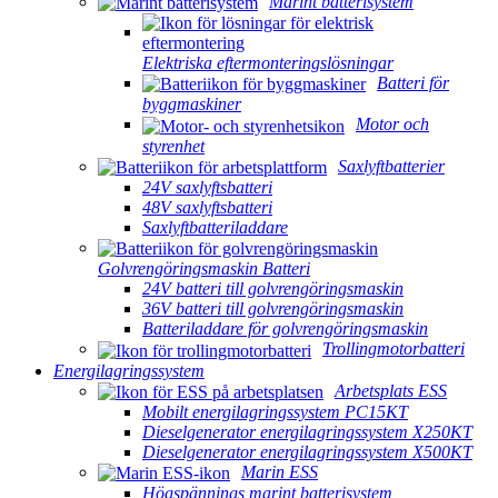
Marint batterisystem
Elektriska eftermonteringslösningar
Batteri för
byggmaskiner
Motor och
styrenhet
Saxlyftbatterier
24V saxlyftsbatteri
48V saxlyftsbatteri
Saxlyftbatteriladdare
Golvrengöringsmaskin Batteri
24V batteri till golvrengöringsmaskin
36V batteri till golvrengöringsmaskin
Batteriladdare för golvrengöringsmaskin
Trollingmotorbatteri
Energilagringssystem
Arbetsplats ESS
Mobilt energilagringssystem PC15KT
Dieselgenerator energilagringssystem X250KT
Dieselgenerator energilagringssystem X500KT
Marin ESS
Högspännings marint batterisystem