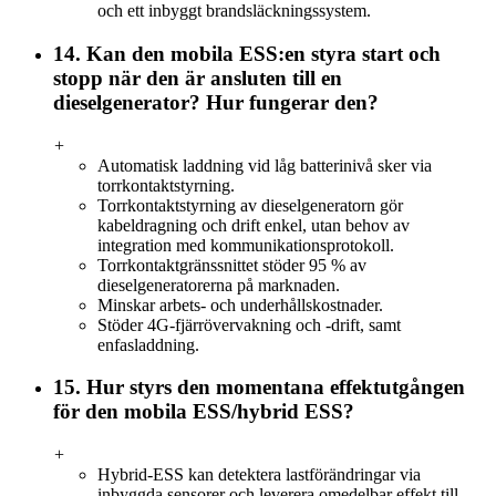
och ett inbyggt brandsläckningssystem.
14. Kan den mobila ESS:en styra start och
stopp när den är ansluten till en
dieselgenerator? Hur fungerar den?
+
Automatisk laddning vid låg batterinivå sker via
torrkontaktstyrning.
Torrkontaktstyrning av dieselgeneratorn gör
kabeldragning och drift enkel, utan behov av
integration med kommunikationsprotokoll.
Torrkontaktgränssnittet stöder 95 % av
dieselgeneratorerna på marknaden.
Minskar arbets- och underhållskostnader.
Stöder 4G-fjärrövervakning och -drift, samt
enfasladdning.
15. Hur styrs den momentana effektutgången
för den mobila ESS/hybrid ESS?
+
Hybrid-ESS kan detektera lastförändringar via
inbyggda sensorer och leverera omedelbar effekt till