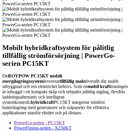
Mobilt hybridkraftsystem för pålitlig
tillfällig strömförsörjning | PowerGo-
serien PC15KT
De
ROYPOW PC15KT mobilt
energilagringssystem
levererar
tillfällig makt
överallt där snabb
utbyggnad och ren elektricitet behövs. Som en
mobil kraft
lösningen
är inbyggd i ett kompakt skåp och erbjuder pålitlig utgång, flexibla
laddningsalternativ och intelligent
systemkontroll.
hybridkraft
PC15KT integrerar sömlöst
batterilagring med generatorer och solpaneler för effektiva
applikationer utanför elnätet och på distans.
PowerGo-serien - PC15KT
PowerFusion-serien - X250KT