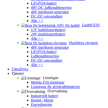
LiFePO4-batteri
48V DC luftkonditionering
48V intelligent generator
DC-DC-omvandlare
Alla >>
Lastbil ESS
12V lastbilsstartbatteri
24V lastbilsstartbatteri
Alla >>
Husbilens elsystem
48V intelligent generator
LiFePO4-batteri
Luftkonditionering
DC-DC-omvandlare
Alla >>
UltraDrive
Tjänster
Lösningar
Mobila ESS-lösningar
Lösningar för drivkraftsbatterier
Övervakning
Industriellt batteri
Husbil / Marin
Energilagring