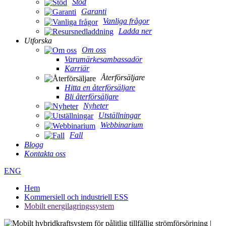
Stöd
Garanti
Vanliga frågor
Ladda ner
Utforska
Om oss
Varumärkesambassadör
Karriär
Återförsäljare
Hitta en återförsäljare
Bli återförsäljare
Nyheter
Utställningar
Webbinarium
Fall
Blogg
Kontakta oss
ENG
Hem
Kommersiell och industriell ESS
Mobilt energilagringssystem