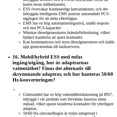
lasten inom millisekunder.
ESS övervakar kontinuerligt lastvariationer, och det
inbyggda intelligenta EMS justerar automatiskt PCS-
utgången för att möta efterfrågan.
EMS har en hög automatiseringsnivå, snabb respons
och stor PCS-kapacitet.
Minskar dieselgeneratorns bränsleförbrukning, vilket
hjälper kunderna att spara kostnader.
Kan kommunicera och styra dieselgeneratorn och ladda
upp generatordata till molnservern.
16. Mobil/hybrid ESS med enfas
ingång/utgång, hur är adaptrarnas
vattentäthet? Finns det alternativ till
skrymmande adaptrar, och hur hanteras 50/60
Hz-konverteringen?
+
Gränssnittet har en hög vattentäthetsklassning på IP67,
inbyggd i vår produkt som förväntas lanseras nästa
månad, vilket sparar kunderna kostnaden för ytterligare
adaptrar.
50/60 Hz-omvandlingen är redan integrerad i