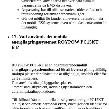
växelriktaren; användarna behöver bara ställa in
parametrarna på EMS-displayen.
Anpassningsbar till olika scenarier, stöder enfas- och
trefasladdning för användarbekvämlighet.
Gör det möjligt för kunder att leverera trefasström via
det mobila ESS-systemet även när endast enfasström är
tillgänglig.
17. Vad används det mobila
energilagringssystemet ROYPOW PC15KT
till?
+
ROYPOW PC15KT är en högpresterande
mobilt
energilagringssystem
utformad för att leverera pålitlig
tillfällig
makt
på platser där elnätet inte är tillgängligt, instabilt eller för
dyrt att installera.
Den används ofta på byggarbetsplatser,
utomhusindustriprojekt, räddningstjänstområden och
uthyrningskraftapplikationer.
Till skillnad från traditionella dieselgeneratorer ger PC15KT
ren, tyst och omedelbar
mobil kraft
, vilket gör den idealisk för
både inomhus- och utomhusmiljöer där buller och utsläpp är