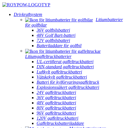
Drivkraftsystem
Litiumbatterier
för golfbilar
36V golfbilsbatteri
48V Golf Bart-batteri
72V golfbilsbatteri
Batteriladdare för golfbil
Litiumgaffeltruckbatterier
UL-certifierat gaffeltruckbatteri
DIN-standard gaffeltruckbatteri
Luftkylt gaffeltruckbatteri
Vätskekylt gaffeltruckbatteri
Batteri för kylförvaringsgaffeltruck
Explosionssäkert gaffeltruckbatteri
24V gaffeltruckbatteri
36V gaffeltruckbatteri
48V gaffeltruckbatteri
80V gaffeltruckbatteri
96V gaffeltruckbatteri
120V gaffeltruckbatteri
Gaffeltrucksbatteriladdare