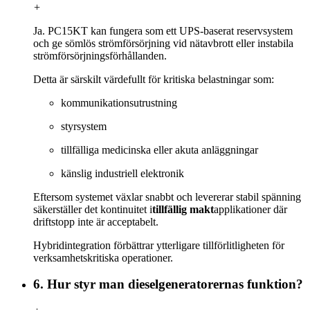
+
Ja. PC15KT kan fungera som ett UPS-baserat reservsystem
och ge sömlös strömförsörjning vid nätavbrott eller instabila
strömförsörjningsförhållanden.
Detta är särskilt värdefullt för kritiska belastningar som:
kommunikationsutrustning
styrsystem
tillfälliga medicinska eller akuta anläggningar
känslig industriell elektronik
Eftersom systemet växlar snabbt och levererar stabil spänning
säkerställer det kontinuitet i
tillfällig makt
applikationer där
driftstopp inte är acceptabelt.
Hybridintegration förbättrar ytterligare tillförlitligheten för
verksamhetskritiska operationer.
6. Hur styr man dieselgeneratorernas funktion?