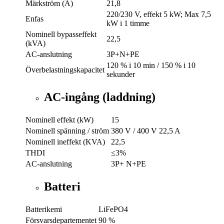
Märkström (A)
21,8
220/230 V, effekt 5 kW; Max 7,5
Enfas
kW i 1 timme
Nominell bypasseffekt
22,5
(kVA)
AC-anslutning
3P+N+PE
120 % i 10 min / 150 % i 10
Överbelastningskapacitet
sekunder
AC-ingång (laddning)
Nominell effekt (kW)
15
Nominell spänning / ström
380 V / 400 V 22,5 A
Nominell ineffekt (KVA)
22,5
THDI
≤3%
AC-anslutning
3P+ N+PE
Batteri
Batterikemi
LiFePO4
Försvarsdepartementet
90 %