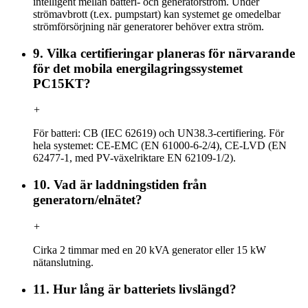
intelligent mellan batteri- och generatorström. Under
strömavbrott (t.ex. pumpstart) kan systemet ge omedelbar
strömförsörjning när generatorer behöver extra ström.
9. Vilka certifieringar planeras för närvarande
för det mobila energilagringssystemet
PC15KT?
+
För batteri: CB (IEC 62619) och UN38.3-certifiering. För
hela systemet: CE-EMC (EN 61000-6-2/4), CE-LVD (EN
62477-1, med PV-växelriktare EN 62109-1/2).
10. Vad är laddningstiden från
generatorn/elnätet?
+
Cirka 2 timmar med en 20 kVA generator eller 15 kW
nätanslutning.
11. Hur lång är batteriets livslängd?