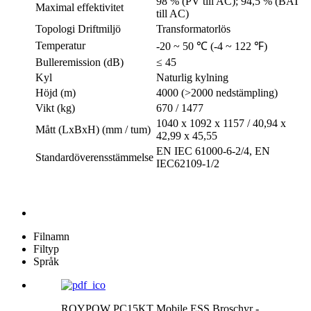
98 % (PV till AC); 94,5 % (BAT
Maximal effektivitet
till AC)
Topologi Driftmiljö
Transformatorlös
Temperatur
-20 ~ 50 ℃ (-4 ~ 122 ℉)
Bulleremission (dB)
≤ 45
Kyl
Naturlig kylning
Höjd (m)
4000 (>2000 nedstämpling)
Vikt (kg)
670 / 1477
1040 x 1092 x 1157 / 40,94 x
Mått (LxBxH) (mm / tum)
42,99 x 45,55
EN IEC 61000-6-2/4, EN
Standardöverensstämmelse
IEC62109-1/2
Filnamn
Filtyp
Språk
ROYPOW PC15KT Mobile ESS Broschyr -