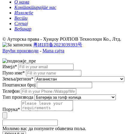
О нама
Контактирајте нас
Изложбе
Вести
Случај
Вебинар
© Ауторска права - Хуиџоу РОЈПОВ Технолоџи Ко., Лтд.
粤ИЦП备2023039393号
Врући производи
-
Мапа сајта
Имејл*
Пуно име*
Земља/регион*
Поштански број
Телефон
Тип производа
Порука*
Молимо вас да попуните обавезна поља.