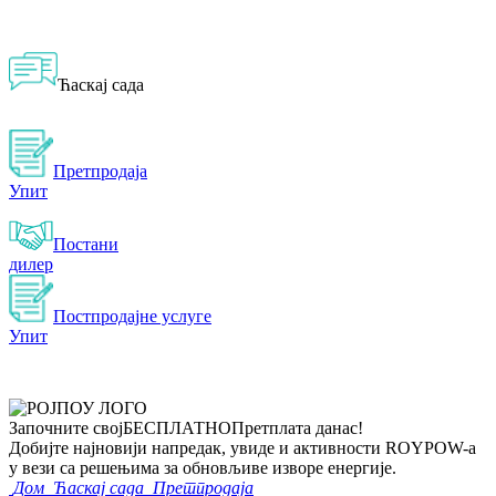
Ћаскај сада
Претпродаја
Упит
Постани
дилер
Постпродајне услуге
Упит
Започните свој
БЕСПЛАТНО
Претплата данас!
Добијте најновији напредак, увиде и активности ROYPOW-а
у вези са решењима за обновљиве изворе енергије.
Дом
Ћаскај сада
Претпродаја