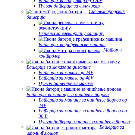
Батерија за виљушкар од 120V
Пуњач батерија за виљушкар
Систем бродских
батерија
Решења за електричну санацију
Батерија за грађевинске машине
Мотор и
контролер
Батерије за маказе за дизалице
Батерија за маказе од 24V
Батерија за маказе од 48V
Пуњач батерије за маказе
Батерија за машину за чишћење подова
Батерија за машину за чишћење подова од
24V
Батерија за машину за чишћење подова од
36 В
Пуњач батерије машине за чишћење подова
Батерија за
тролинг мотор