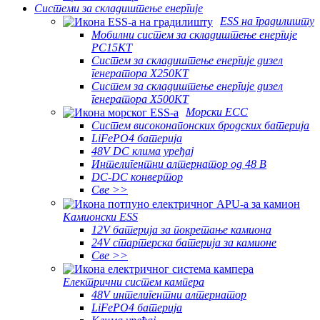
Системи за складиштење енергије
ESS на градилишту
Мобилни систем за складиштење енергије
PC15KT
Систем за складиштење енергије дизел
генератора X250KT
Систем за складиштење енергије дизел
генератора X500KT
Морски ЕСС
Систем високонапонских бродских батерија
LiFePO4 батерија
48V DC клима уређај
Интелигентни алтернатор од 48 В
DC-DC конвертор
Све >>
Камионски ESS
12V батерија за покретање камиона
24V стартерска батерија за камионе
Све >>
Електрични систем кампера
48V интелигентни алтернатор
LiFePO4 батерија