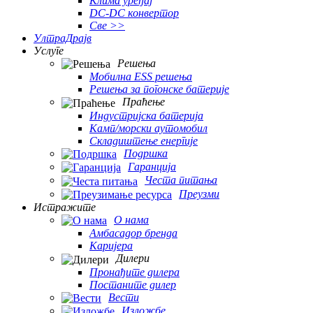
Клима уређај
DC-DC конвертор
Све >>
УлтраДрајв
Услуге
Решења
Мобилна ESS решења
Решења за погонске батерије
Праћење
Индустријска батерија
Камп/морски аутомобил
Складиштење енергије
Подршка
Гаранција
Честа питања
Преузми
Истражите
О нама
Амбасадор бренда
Каријера
Дилери
Пронађите дилера
Постаните дилер
Вести
Изложбе