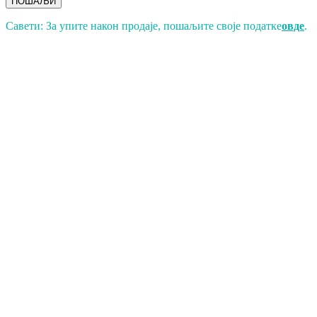
ПОШАЉИ
Савети: За упите након продаје, пошаљите своје податке
овде
.