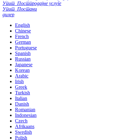
Упит
Постпродајне услуге
Упит
Постани
дилер
English
Chinese
French
German
Portuguese
Spanish
Russian
Japanese
Korean
Arabic
Irish
Greek
Turkish
Italian
Danish
Romanian
Indonesian
Czech
Afrikaans
Swedish
Polish