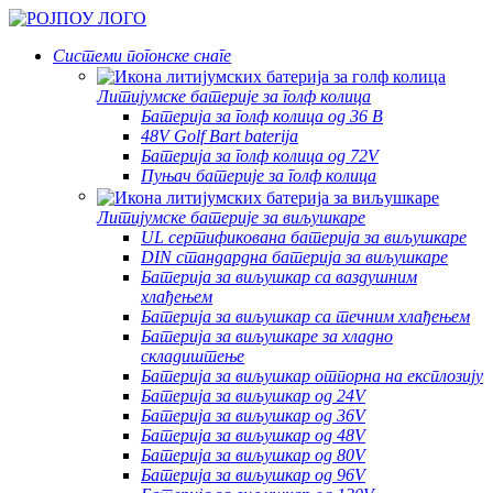
Системи погонске снаге
Литијумске батерије за голф колица
Батерија за голф колица од 36 В
48V Golf Bart baterija
Батерија за голф колица од 72V
Пуњач батерије за голф колица
Литијумске батерије за виљушкаре
UL сертификована батерија за виљушкаре
DIN стандардна батерија за виљушкаре
Батерија за виљушкар са ваздушним
хлађењем
Батерија за виљушкар са течним хлађењем
Батерија за виљушкаре за хладно
складиштење
Батерија за виљушкар отпорна на експлозију
Батерија за виљушкар од 24V
Батерија за виљушкар од 36V
Батерија за виљушкар од 48V
Батерија за виљушкар од 80V
Батерија за виљушкар од 96V