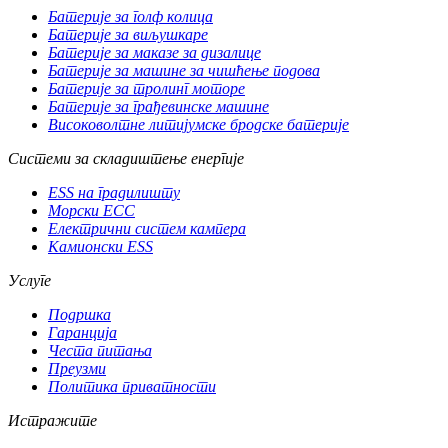
Батерије за голф колица
Батерије за виљушкаре
Батерије за маказе за дизалице
Батерије за машине за чишћење подова
Батерије за тролинг моторе
Батерије за грађевинске машине
Високоволтне литијумске бродске батерије
Системи за складиштење енергије
ESS на градилишту
Морски ЕСС
Електрични систем кампера
Камионски ESS
Услуге
Подршка
Гаранција
Честа питања
Преузми
Политика приватности
Истражите