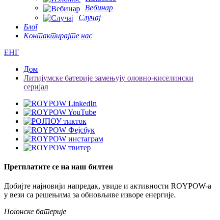
Вебинар
Случај
Блог
Контактирајте нас
ЕНГ
Дом
Литијумске батерије замењују оловно-киселински
серијал
Претплатите се на наш билтен
Добијте најновији напредак, увиде и активности ROYPOW-а
у вези са решењима за обновљиве изворе енергије.
Погонске батерије