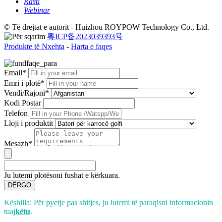
Rasti
Webinar
© Të drejtat e autorit - Huizhou ROYPOW Technology Co., Ltd.
粤ICP备2023039393号
Produkte të Nxehta
-
Harta e faqes
Email*
Emri i plotë*
Vendi/Rajoni*
Kodi Postar
Telefon
Lloji i produktit
Mesazh*
Ju lutemi plotësoni fushat e kërkuara.
DËRGO
Këshilla: Për pyetje pas shitjes, ju lutemi të paraqisni informacionin
tuaj
këtu
.