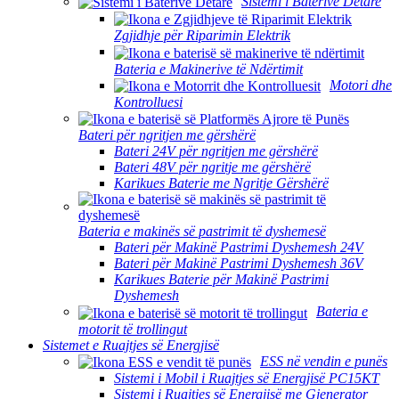
Sistemi i Baterive Detare
Zgjidhje për Riparimin Elektrik
Bateria e Makinerive të Ndërtimit
Motori dhe
Kontrolluesi
Bateri për ngritjen me gërshërë
Bateri 24V për ngritjen me gërshërë
Bateri 48V për ngritje me gërshërë
Karikues Baterie me Ngritje Gërshërë
Bateria e makinës së pastrimit të dyshemesë
Bateri për Makinë Pastrimi Dyshemesh 24V
Bateri për Makinë Pastrimi Dyshemesh 36V
Karikues Baterie për Makinë Pastrimi
Dyshemesh
Bateria e
motorit të trollingut
Sistemet e Ruajtjes së Energjisë
ESS në vendin e punës
Sistemi i Mobil i Ruajtjes së Energjisë PC15KT
Sistemi i Ruajtjes së Energjisë me Gjenerator