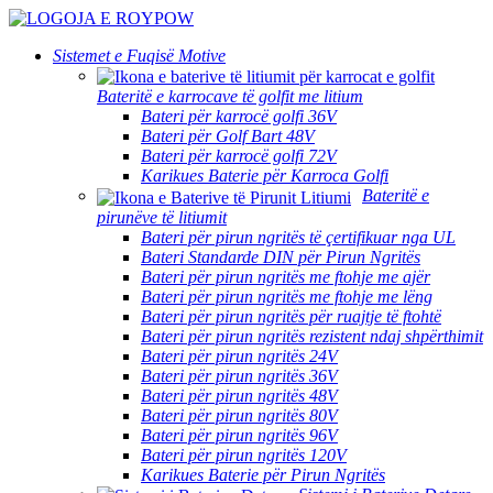
Sistemet e Fuqisë Motive
Bateritë e karrocave të golfit me litium
Bateri për karrocë golfi 36V
Bateri për Golf Bart 48V
Bateri për karrocë golfi 72V
Karikues Baterie për Karroca Golfi
Bateritë e
pirunëve të litiumit
Bateri për pirun ngritës të çertifikuar nga UL
Bateri Standarde DIN për Pirun Ngritës
Bateri për pirun ngritës me ftohje me ajër
Bateri për pirun ngritës me ftohje me lëng
Bateri për pirun ngritës për ruajtje të ftohtë
Bateri për pirun ngritës rezistent ndaj shpërthimit
Bateri për pirun ngritës 24V
Bateri për pirun ngritës 36V
Bateri për pirun ngritës 48V
Bateri për pirun ngritës 80V
Bateri për pirun ngritës 96V
Bateri për pirun ngritës 120V
Karikues Baterie për Pirun Ngritës