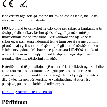
Konvertimi nga acid-plumb në litium-jon është i lehtë, me kosto
efektive dhe rrit produktivitetin.
F80420 mund të karikohet në çdo kohë për shkak të karikimit të tij
të shpejtë dhe efikas, kështu që është zgjidhja më e mirë për
funksionimin me shumë turne. Kur karikohet në një kohë të
shkurtër, si p.sh. gjatë ndërrimit të një turni ose gjatë një pushimi,
pirunët tuaj ngritës mund të qëndrojnë gjithmonë në shërbim kur
është e nevojshme. Me bateritë e përparuara LiFePO4, nuk keni
nevojë të bëni mirëmbajtje, mund të shpëtoni nga shpenzimet e
rregullta dhe nga përdorimi i ngathët.
Bateritë mund të përballojnë një numër të lartë ciklesh ngarkimi dhe
kanë kontrollues elektronikë që sigurojnë besueshmërinë dhe
sigurinë e tyre. Ju mund të përfitoni nga 10 vjet jetëgjatësi baterie
dhe 5 vjet garanci për kursimet e vazhdueshme të energjisë,
pajisjeve, punës dhe kohës së ndërprerjes.
Kërko një ofertë
Fletë të dhënash
Përfitimet