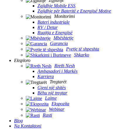
Zgjidhje
Zgjidhje Mobile ESS
Zgjidhje për Bateritë e Energjisë Motive
Monitorimi
Bateri industriale
RV / Detar
Ruajtja e Energjisë
Mbështetje
Garancia
Pyetje të shpeshta
Shkarko
Eksploro
Rreth Nesh
Ambasadori i Markës
Karriera
Tregtarët
Gjeni një shitës
Bëhu një tregtar
Lajme
Ekspozita
Webinar
Rasti
Blog
Na Kontaktoni