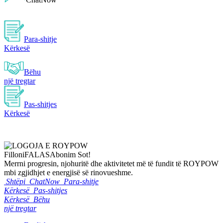
Para-shitje
Kërkesë
Bëhu
një tregtar
Pas-shitjes
Kërkesë
Filloni
FALAS
Abonim Sot!
Merrni progresin, njohuritë dhe aktivitetet më të fundit të ROYPOW
mbi zgjidhjet e energjisë së rinovueshme.
Shtëpi
ChatNow
Para-shitje
Kërkesë
Pas-shitjes
Kërkesë
Bëhu
një tregtar