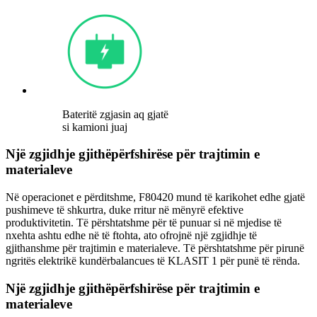
Bateritë zgjasin aq gjatë
si kamioni juaj
Një zgjidhje gjithëpërfshirëse për trajtimin e
materialeve
Në operacionet e përditshme, F80420 mund të karikohet edhe gjatë
pushimeve të shkurtra, duke rritur në mënyrë efektive
produktivitetin. Të përshtatshme për të punuar si në mjedise të
nxehta ashtu edhe në të ftohta, ato ofrojnë një zgjidhje të
gjithanshme për trajtimin e materialeve. Të përshtatshme për pirunë
ngritës elektrikë kundërbalancues të KLASIT 1 për punë të rënda.
Një zgjidhje gjithëpërfshirëse për trajtimin e
materialeve