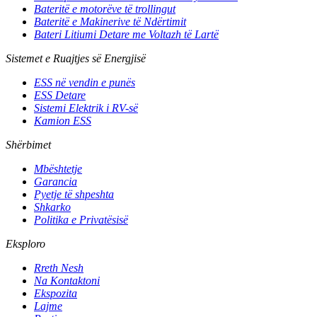
Bateritë e motorëve të trollingut
Bateritë e Makinerive të Ndërtimit
Bateri Litiumi Detare me Voltazh të Lartë
Sistemet e Ruajtjes së Energjisë
ESS në vendin e punës
ESS Detare
Sistemi Elektrik i RV-së
Kamion ESS
Shërbimet
Mbështetje
Garancia
Pyetje të shpeshta
Shkarko
Politika e Privatësisë
Eksploro
Rreth Nesh
Na Kontaktoni
Ekspozita
Lajme