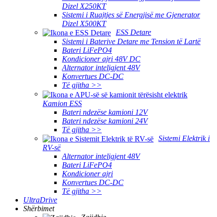
Dizel X250KT
Sistemi i Ruajtjes së Energjisë me Gjenerator
Dizel X500KT
ESS Detare
Sistemi i Baterive Detare me Tension të Lartë
Bateri LiFePO4
Kondicioner ajri 48V DC
Alternator inteligjent 48V
Konvertues DC-DC
Të gjitha >>
Kamion ESS
Bateri ndezëse kamioni 12V
Bateri ndezëse kamioni 24V
Të gjitha >>
Sistemi Elektrik i
RV-së
Alternator inteligjent 48V
Bateri LiFePO4
Kondicioner ajri
Konvertues DC-DC
Të gjitha >>
UltraDrive
Shërbimet