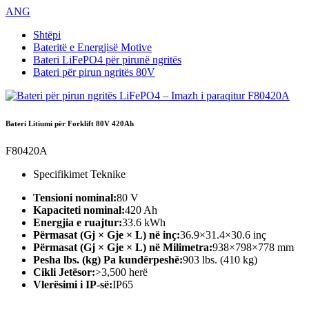
ANG
Shtëpi
Bateritë e Energjisë Motive
Bateri LiFePO4 për pirunë ngritës
Bateri për pirun ngritës 80V
Bateri Litiumi për Forklift 80V 420Ah
F80420A
Specifikimet Teknike
Tensioni nominal:
80 V
Kapaciteti nominal:
420 Ah
Energjia e ruajtur:
33.6 kWh
Përmasat (Gj × Gje × L) në inç:
36.9×31.4×30.6 inç
Përmasat (Gj × Gje × L) në Milimetra:
938×798×778 mm
Pesha lbs. (kg) Pa kundërpeshë:
903 lbs. (410 kg)
Cikli Jetësor:
>3,500 herë
Vlerësimi i IP-së:
IP65