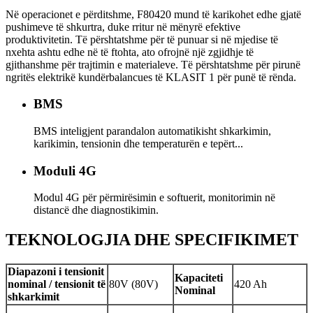
Në operacionet e përditshme, F80420 mund të karikohet edhe gjatë
pushimeve të shkurtra, duke rritur në mënyrë efektive
produktivitetin. Të përshtatshme për të punuar si në mjedise të
nxehta ashtu edhe në të ftohta, ato ofrojnë një zgjidhje të
gjithanshme për trajtimin e materialeve. Të përshtatshme për pirunë
ngritës elektrikë kundërbalancues të KLASIT 1 për punë të rënda.
BMS
BMS inteligjent parandalon automatikisht shkarkimin,
karikimin, tensionin dhe temperaturën e tepërt...
Moduli 4G
Modul 4G për përmirësimin e softuerit, monitorimin në
distancë dhe diagnostikimin.
TEKNOLOGJIA DHE SPECIFIKIMET
Diapazoni i tensionit
Kapaciteti
nominal / tensionit të
80V (80V)
420 Ah
Nominal
shkarkimit