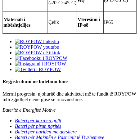
vit)
(0°C~35°C)
(-20°C~45°C)
Materiali i
Vlerësimi i
Çelik
IP65
mbështjelljes
IP-së
Regjistrohuni në buletinin tonë
Merrni progresin, njohuritë dhe aktivitetet më të fundit të ROYPOW
mbi zgjidhjet e energjisë së rinovueshme.
Bateritë e Energjisë Motive
Bateri për karroca golfi
Bateri për pirun ngritës
Bateri për ngritjen me gërshërë
Bateri për Makinën e Pastrimit të Dyshemeve