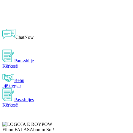
ChatNow
Para-shitje
Kërkesë
Bëhu
një tregtar
Pas-shitjes
Kërkesë
Filloni
FALAS
Abonim Sot!