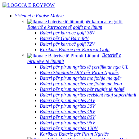
Sistemet e Fuqisë Motive
Bateritë e karrocave të golfit me litium
Bateri për karrocë golfi 36V
Bateri për Golf Bart 48V
Bateri për karrocë golfi 72V
Karikues Baterie për Karroca Golfi
Bateritë e
pirunëve të litiumit
Bateri për pirun ngritës të çertifikuar nga UL
Bateri Standarde DIN për Pirun Ngritës
Bateri për pirun ngritës me ftohje me ajër
Bateri për pirun ngritës me ftohje me lëng
Bateri për pirun ngritës për ruajtje të ftohtë
Bateri për pirun ngritës rezistent ndaj shpërthimit
Bateri për pirun ngritës 24V
Bateri për pirun ngritës 36V
Bateri për pirun ngritës 48V
Bateri për pirun ngritës 80V
Bateri për pirun ngritës 96V
Bateri për pirun ngritës 120V
Karikues Baterie për Pirun Ngritës