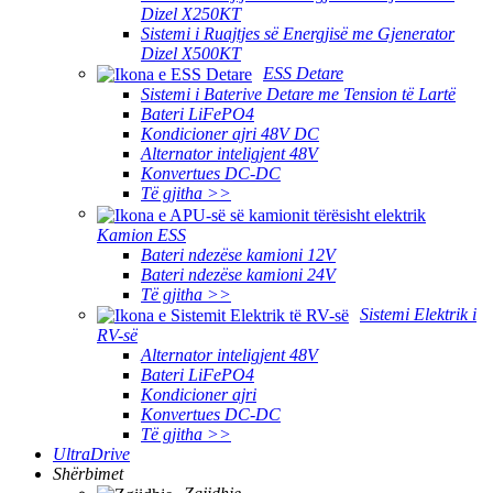
Dizel X250KT
Sistemi i Ruajtjes së Energjisë me Gjenerator
Dizel X500KT
ESS Detare
Sistemi i Baterive Detare me Tension të Lartë
Bateri LiFePO4
Kondicioner ajri 48V DC
Alternator inteligjent 48V
Konvertues DC-DC
Të gjitha >>
Kamion ESS
Bateri ndezëse kamioni 12V
Bateri ndezëse kamioni 24V
Të gjitha >>
Sistemi Elektrik i
RV-së
Alternator inteligjent 48V
Bateri LiFePO4
Kondicioner ajri
Konvertues DC-DC
Të gjitha >>
UltraDrive
Shërbimet