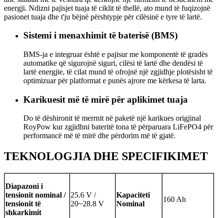
energji. Ndizni pajisjet tuaja të ciklit të thellë, ato mund të fuqizojnë
pasionet tuaja dhe t'ju bëjnë përshtypje për cilësinë e tyre të lartë.
Sistemi i menaxhimit të baterisë (BMS)
BMS-ja e integruar është e pajisur me komponentë të gradës
automatike që sigurojnë siguri, cilësi të lartë dhe dendësi të
lartë energjie, të cilat mund të ofrojnë një zgjidhje plotësisht të
optimizuar për platformat e punës ajrore me kërkesa të larta.
Karikuesit më të mirë për aplikimet tuaja
Do të dëshironit të merrnit në paketë një karikues origjinal
RoyPow kur zgjidhni bateritë tona të përparuara LiFePO4 për
performancë më të mirë dhe përdorim më të gjatë.
TEKNOLOGJIA DHE SPECIFIKIMET
Diapazoni i
tensionit nominal /
25.6 V /
Kapaciteti
160 Ah
tensionit të
20~28.8 V
Nominal
shkarkimit