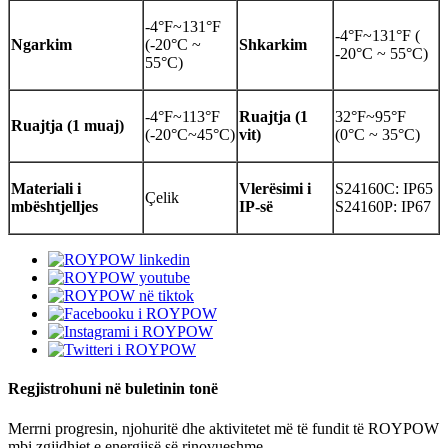
-4°F~131°F
-4°F~131°F (
Ngarkim
(-20°C ~
Shkarkim
-20°C ~ 55°C)
55°C)
-4°F~113°F
Ruajtja (1
32°F~95°F
Ruajtja (1 muaj)
(-20°C~45°C)
vit)
(0°C ~ 35°C)
Materiali i
Vlerësimi i
S24160C: IP65
Çelik
mbështjelljes
IP-së
S24160P: IP67
Regjistrohuni në buletinin tonë
Merrni progresin, njohuritë dhe aktivitetet më të fundit të ROYPOW
mbi zgjidhjet e energjisë së rinovueshme.