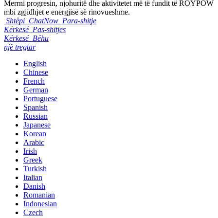
Merrni progresin, njohuritë dhe aktivitetet më të fundit të ROYPOW
mbi zgjidhjet e energjisë së rinovueshme.
Shtëpi
ChatNow
Para-shitje
Kërkesë
Pas-shitjes
Kërkesë
Bëhu
një tregtar
English
Chinese
French
German
Portuguese
Spanish
Russian
Japanese
Korean
Arabic
Irish
Greek
Turkish
Italian
Danish
Romanian
Indonesian
Czech