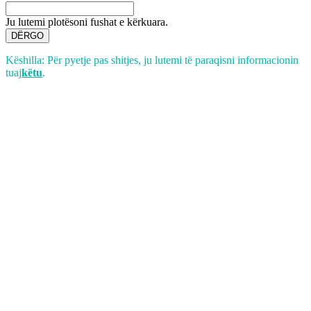
Ju lutemi plotësoni fushat e kërkuara.
DËRGO
Këshilla: Për pyetje pas shitjes, ju lutemi të paraqisni informacionin
tuaj
këtu
.