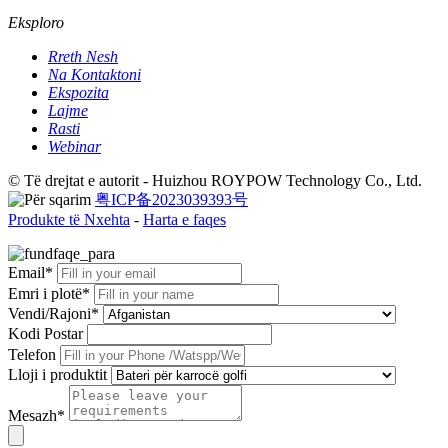
Eksploro
Rreth Nesh
Na Kontaktoni
Ekspozita
Lajme
Rasti
Webinar
© Të drejtat e autorit - Huizhou ROYPOW Technology Co., Ltd.
粤ICP备2023039393号
Produkte të Nxehta
-
Harta e faqes
Email*
Emri i plotë*
Vendi/Rajoni*
Kodi Postar
Telefon
Lloji i produktit
Mesazh*