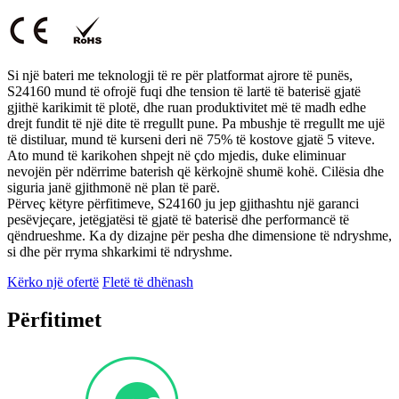
Si një bateri me teknologji të re për platformat ajrore të punës,
S24160 mund të ofrojë fuqi dhe tension të lartë të baterisë gjatë
gjithë karikimit të plotë, dhe ruan produktivitet më të madh edhe
drejt fundit të një dite të rregullt pune. Pa mbushje të rregullt me ​​ujë
të distiluar, mund të kurseni deri në 75% të kostove gjatë 5 viteve.
Ato mund të karikohen shpejt në çdo mjedis, duke eliminuar
nevojën për ndërrime baterish që kërkojnë shumë kohë. Cilësia dhe
siguria janë gjithmonë në plan të parë.
Përveç këtyre përfitimeve, S24160 ju jep gjithashtu një garanci
pesëvjeçare, jetëgjatësi të gjatë të baterisë dhe performancë të
qëndrueshme. Ka dy dizajne për pesha dhe dimensione të ndryshme,
si dhe për rryma shkarkimi të ndryshme.
Kërko një ofertë
Fletë të dhënash
Përfitimet