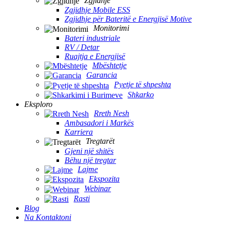
Zgjidhje
Zgjidhje Mobile ESS
Zgjidhje për Bateritë e Energjisë Motive
Monitorimi
Bateri industriale
RV / Detar
Ruajtja e Energjisë
Mbështetje
Garancia
Pyetje të shpeshta
Shkarko
Eksploro
Rreth Nesh
Ambasadori i Markës
Karriera
Tregtarët
Gjeni një shitës
Bëhu një tregtar
Lajme
Ekspozita
Webinar
Rasti
Blog
Na Kontaktoni