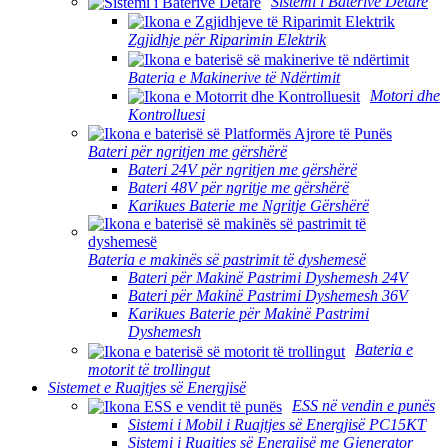
Sistemi i Baterive Detare
Zgjidhje për Riparimin Elektrik
Bateria e Makinerive të Ndërtimit
Motori dhe
Kontrolluesi
Bateri për ngritjen me gërshërë
Bateri 24V për ngritjen me gërshërë
Bateri 48V për ngritje me gërshërë
Karikues Baterie me Ngritje Gërshërë
Bateria e makinës së pastrimit të dyshemesë
Bateri për Makinë Pastrimi Dyshemesh 24V
Bateri për Makinë Pastrimi Dyshemesh 36V
Karikues Baterie për Makinë Pastrimi
Dyshemesh
Bateria e
motorit të trollingut
Sistemet e Ruajtjes së Energjisë
ESS në vendin e punës
Sistemi i Mobil i Ruajtjes së Energjisë PC15KT
Sistemi i Ruajtjes së Energjisë me Gjenerator