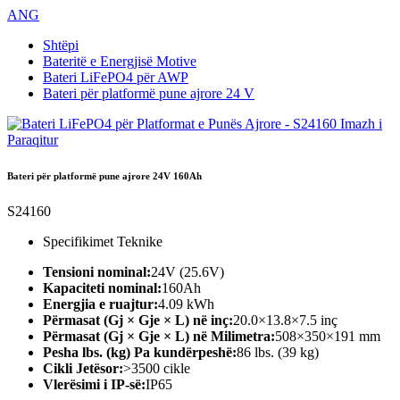
ANG
Shtëpi
Bateritë e Energjisë Motive
Bateri LiFePO4 për AWP
Bateri për platformë pune ajrore 24 V
Bateri për platformë pune ajrore 24V 160Ah
S24160
Specifikimet Teknike
Tensioni nominal:
24V (25.6V)
Kapaciteti nominal:
160Ah
Energjia e ruajtur:
4.09 kWh
Përmasat (Gj × Gje × L) në inç:
20.0×13.8×7.5 inç
Përmasat (Gj × Gje × L) në Milimetra:
508×350×191 mm
Pesha lbs. (kg) Pa kundërpeshë:
86 lbs. (39 kg)
Cikli Jetësor:
>3500 cikle
Vlerësimi i IP-së:
IP65