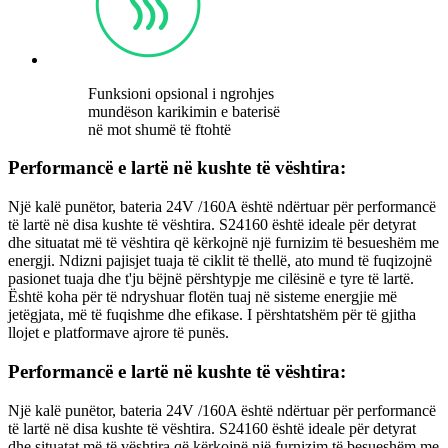
Funksioni opsional i ngrohjes
mundëson karikimin e baterisë
në mot shumë të ftohtë
Performancë e lartë në kushte të vështira:
Një kalë punëtor, bateria 24V /160A është ndërtuar për performancë
të lartë në disa kushte të vështira. S24160 është ideale për detyrat
dhe situatat më të vështira që kërkojnë një furnizim të besueshëm me
energji. Ndizni pajisjet tuaja të ciklit të thellë, ato mund të fuqizojnë
pasionet tuaja dhe t'ju bëjnë përshtypje me cilësinë e tyre të lartë.
Është koha për të ndryshuar flotën tuaj në sisteme energjie më
jetëgjata, më të fuqishme dhe efikase. I përshtatshëm për të gjitha
llojet e platformave ajrore të punës.
Performancë e lartë në kushte të vështira:
Një kalë punëtor, bateria 24V /160A është ndërtuar për performancë
të lartë në disa kushte të vështira. S24160 është ideale për detyrat
dhe situatat më të vështira që kërkojnë një furnizim të besueshëm me