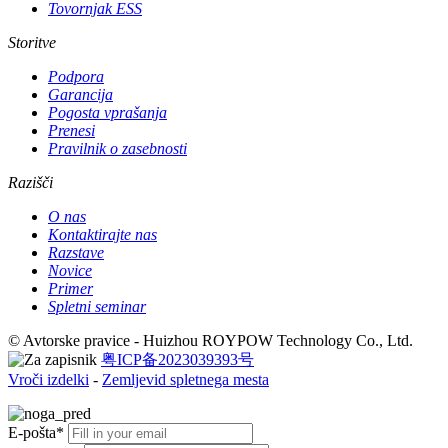
Tovornjak ESS
Storitve
Podpora
Garancija
Pogosta vprašanja
Prenesi
Pravilnik o zasebnosti
Razišči
O nas
Kontaktirajte nas
Razstave
Novice
Primer
Spletni seminar
© Avtorske pravice - Huizhou ROYPOW Technology Co., Ltd.
粤ICP备2023039393号
Vroči izdelki
-
Zemljevid spletnega mesta
E-pošta*