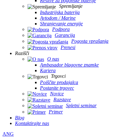
Rešitve za pogonske baterije
Spremljanje
Industrijska baterija
Avtodom / Marine
Shranjevanje energije
Podpora
Garancija
Pogosta vprašanja
Prenesi
Razišči
O nas
Ambasador blagovne znamke
Kariera
Trgovci
Poiščite prodajalca
Postanite trgovec
Novice
Razstave
Spletni seminar
Primer
Blog
Kontaktirajte nas
ANG