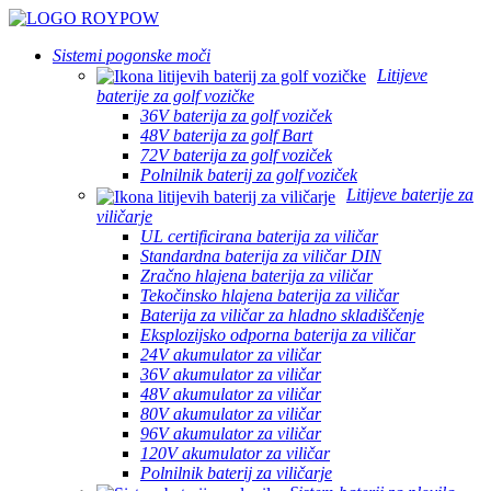
Sistemi pogonske moči
Litijeve
baterije za golf vozičke
36V baterija za golf voziček
48V baterija za golf Bart
72V baterija za golf voziček
Polnilnik baterij za golf voziček
Litijeve baterije za
viličarje
UL certificirana baterija za viličar
Standardna baterija za viličar DIN
Zračno hlajena baterija za viličar
Tekočinsko hlajena baterija za viličar
Baterija za viličar za hladno skladiščenje
Eksplozijsko odporna baterija za viličar
24V akumulator za viličar
36V akumulator za viličar
48V akumulator za viličar
80V akumulator za viličar
96V akumulator za viličar
120V akumulator za viličar
Polnilnik baterij za viličarje