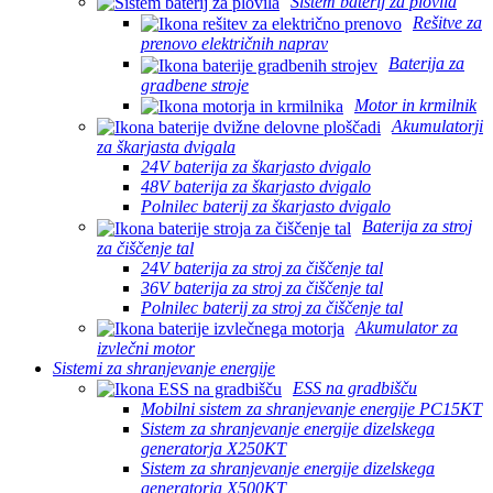
Sistem baterij za plovila
Rešitve za
prenovo električnih naprav
Baterija za
gradbene stroje
Motor in krmilnik
Akumulatorji
za škarjasta dvigala
24V baterija za škarjasto dvigalo
48V baterija za škarjasto dvigalo
Polnilec baterij za škarjasto dvigalo
Baterija za stroj
za čiščenje tal
24V baterija za stroj za čiščenje tal
36V baterija za stroj za čiščenje tal
Polnilec baterij za stroj za čiščenje tal
Akumulator za
izvlečni motor
Sistemi za shranjevanje energije
ESS na gradbišču
Mobilni sistem za shranjevanje energije PC15KT
Sistem za shranjevanje energije dizelskega
generatorja X250KT
Sistem za shranjevanje energije dizelskega
generatorja X500KT