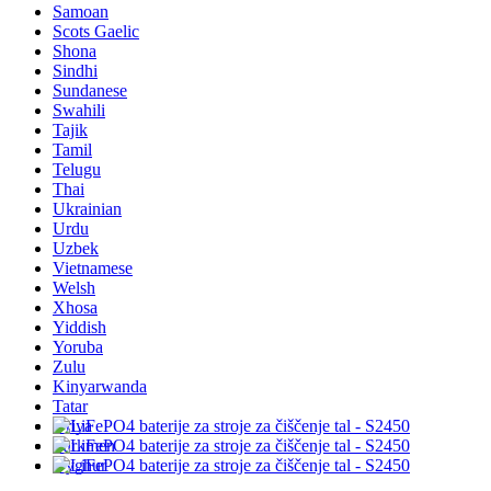
Samoan
Scots Gaelic
Shona
Sindhi
Sundanese
Swahili
Tajik
Tamil
Telugu
Thai
Ukrainian
Urdu
Uzbek
Vietnamese
Welsh
Xhosa
Yiddish
Yoruba
Zulu
Kinyarwanda
Tatar
Oriya
Turkmen
Uyghur