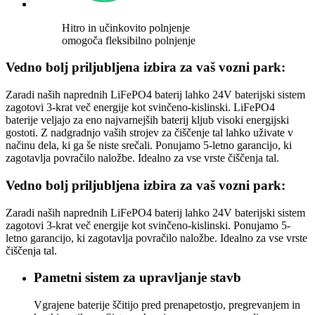
Hitro in učinkovito polnjenje
omogoča fleksibilno polnjenje
Vedno bolj priljubljena izbira za vaš vozni park:
Zaradi naših naprednih LiFePO4 baterij lahko 24V baterijski sistem
zagotovi 3-krat več energije kot svinčeno-kislinski. LiFePO4
baterije veljajo za eno najvarnejših baterij kljub visoki energijski
gostoti. Z nadgradnjo vaših strojev za čiščenje tal lahko uživate v
načinu dela, ki ga še niste srečali. Ponujamo 5-letno garancijo, ki
zagotavlja povračilo naložbe. Idealno za vse vrste čiščenja tal.
Vedno bolj priljubljena izbira za vaš vozni park:
Zaradi naših naprednih LiFePO4 baterij lahko 24V baterijski sistem
zagotovi 3-krat več energije kot svinčeno-kislinski. Ponujamo 5-
letno garancijo, ki zagotavlja povračilo naložbe. Idealno za vse vrste
čiščenja tal.
Pametni sistem za upravljanje stavb
Vgrajene baterije ščitijo pred prenapetostjo, pregrevanjem in