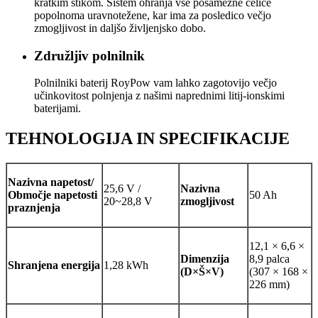
kratkim stikom. Sistem ohranja vse posamezne celice
popolnoma uravnotežene, kar ima za posledico večjo
zmogljivost in daljšo življenjsko dobo.
Združljiv polnilnik
Polnilniki baterij RoyPow vam lahko zagotovijo večjo
učinkovitost polnjenja z našimi naprednimi litij-ionskimi
baterijami.
TEHNOLOGIJA IN SPECIFIKACIJE
Nazivna napetost
/
25,6 V /
Nazivna
Območje napetosti
50 Ah
20~28,8 V
zmogljivost
praznjenja
12,1 × 6,6 ×
Dimenzija
8,9 palca
Shranjena energija
1,28 kWh
(D×Š×V)
(307 × 168 ×
226 mm)