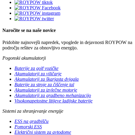
Naročite se na naše novice
Pridobite najnovejši napredek, vpoglede in dejavnosti ROYPOW na
področju rešitev za obnovljivo energijo.
Pogonski akumulatorji
Baterije za golf vozičke
Akumulatorji za viličarje
Akumulatorji za škarjasta dvigala
Baterije za stroje za čiščenje tal
Akumulatorji za izvlečne motorje
Akumulatorji za gradbeno mehanizacijo
Visokonapetostne litijeve ladijske baterije
Sistemi za shranjevanje energije
ESS na gradbišču
Pomorski ESS
Električni sistem za avtodome