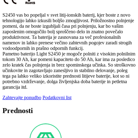
S2450 vas bo popeljal v svet litij-ionskih baterij, kjer boste z novo
tehnologijo lahko izkusili boljšo zmogljivost. Priložnostno polnjenje
pomeni, da ne boste izgubljali časa pri polnjenju, kar bo vašim
zaposlenim omogočilo bolj sproščeno delo in znatno povečalo
produktivnost. Ta baterija je zasnovana za več profesionalnih
namenov in lahko prenese večino zahtevnih pogojev zaradi strogih
vodoodpornih in prašno odpornih funkcij.
Pametno baterijo Light S2450 je mogoče polniti z visokim polnilnim
tokom 30 Ah, kar pomeni kapaciteto do 50 Ah, kar ima za posledico
zelo kratek čas polnjenja in brez spominskega učinka. So stroškovno
učinkovite in zagotavljajo zanesljivo in stabilno delovanje, poleg
tega pa lahko veliko izkoristite prednosti litijeve baterije, kot so ni
potrebno vzdrževanje, dolga življenjska doba baterije in petletna
garancija itd.
Zahtevajte ponudbo
Podatkovni list
Prednosti