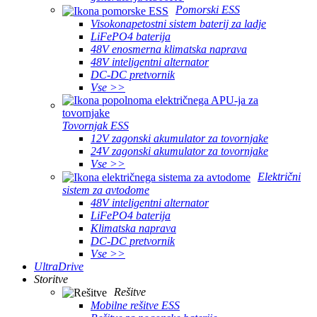
Pomorski ESS
Visokonapetostni sistem baterij za ladje
LiFePO4 baterija
48V enosmerna klimatska naprava
48V inteligentni alternator
DC-DC pretvornik
Vse >>
Tovornjak ESS
12V zagonski akumulator za tovornjake
24V zagonski akumulator za tovornjake
Vse >>
Električni
sistem za avtodome
48V inteligentni alternator
LiFePO4 baterija
Klimatska naprava
DC-DC pretvornik
Vse >>
UltraDrive
Storitve
Rešitve
Mobilne rešitve ESS