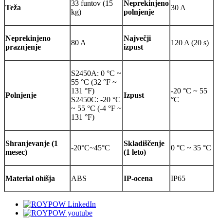
33 funtov (15
Neprekinjeno
Teža
30 A
kg)
polnjenje
Neprekinjeno
Največji
80 A
120 A (20 s)
praznjenje
izpust
S2450A: 0 °C ~
55 °C (32 °F ~
131 °F)
-20 °C ~ 55
Polnjenje
Izpust
S2450C: -20 °C
°C
~ 55 °C (-4 °F ~
131 °F)
Shranjevanje (1
Skladiščenje
-20°C~45°C
0 °C ~ 35 °C
mesec)
(1 leto)
Material ohišja
ABS
IP-ocena
IP65