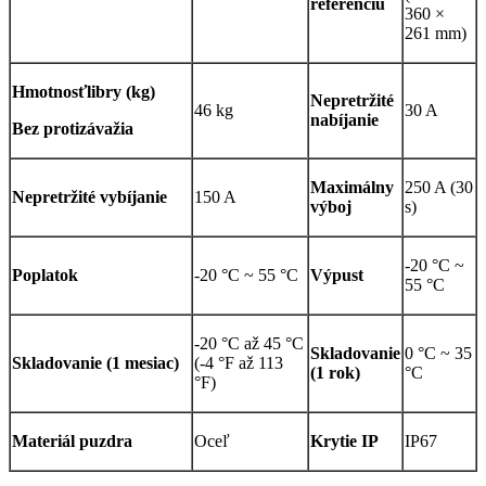
referenciu
360 ×
261 mm)
Hmotnosť
libry (kg)
Nepretržité
46 kg
30 A
nabíjanie
Bez protizávažia
Maximálny
250 A (30
Nepretržité vybíjanie
150 A
výboj
s)
-20 °C ~
Poplatok
-20 °C ~ 55 °C
Výpust
55 °C
-20 °C až 45 °C
Skladovanie
0 °C ~ 35
Skladovanie (1 mesiac)
(-4 °F až 113
(1 rok)
°C
°F)
Materiál puzdra
Oceľ
Krytie IP
IP67