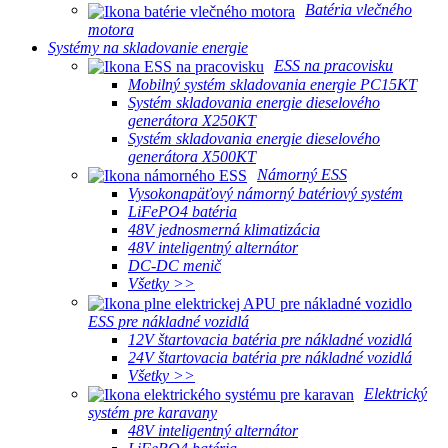
Batéria vlečného
motora
Systémy na skladovanie energie
ESS na pracovisku
Mobilný systém skladovania energie PC15KT
Systém skladovania energie dieselového
generátora X250KT
Systém skladovania energie dieselového
generátora X500KT
Námorný ESS
Vysokonapäťový námorný batériový systém
LiFePO4 batéria
48V jednosmerná klimatizácia
48V inteligentný alternátor
DC-DC menič
Všetky >>
ESS pre nákladné vozidlá
12V štartovacia batéria pre nákladné vozidlá
24V štartovacia batéria pre nákladné vozidlá
Všetky >>
Elektrický
systém pre karavany
48V inteligentný alternátor