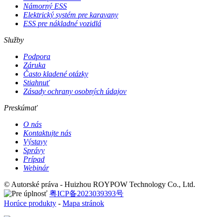
Námorný ESS
Elektrický systém pre karavany
ESS pre nákladné vozidlá
Služby
Podpora
Záruka
Často kladené otázky
Stiahnuť
Zásady ochrany osobných údajov
Preskúmať
O nás
Kontaktujte nás
Výstavy
Správy
Prípad
Webinár
© Autorské práva - Huizhou ROYPOW Technology Co., Ltd.
粤ICP备2023039393号
Horúce produkty
-
Mapa stránok