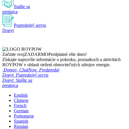
Staňte sa
predajca
Popredajný servis
Dopyt
Začnite svoj
ZADARMO
Predplatné ešte dnes!
Získajte najnovšie informácie o pokroku, poznatkoch a aktivitách
ROYPOW v oblasti riešení obnoviteľných zdrojov energie.
Domov
ChatNow
Predpredaj
Dopyt
Popredajný servis
Dopyt
Staňte sa
predajca
English
Chinese
French
German
Portuguese
Spanish
Russian