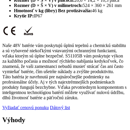
Rozmer (D × Š × V) v palcoch:
20,6 × 14,2 × 10,3 palca
Rozmer (D × Š × V) v milimetroch:
524 × 360 × 261 mm
Hmotnosť v kg (libry) Bez protizávažia:
46 kg
Krytie IP:
IP67
Naše 48V batérie vám poskytujú úplnú tepelnú a chemickú stabilitu
a sú vybavené niekoľkými vstavanými ochrannými funkciami,
vďaka ktorým sú úplne bezpečné. S51105B vám poskytuje výkon
za každého počasia a možnosť rýchleho nabíjania kedykoľvek, čo
znamená, že vaši zamestnanci nebudú musieť strácať čas ani často
vymieňať batérie, čím ušetríte náklady a zvýšite produktivitu.
Táto batéria je navrhnutá pre najnáročnejšie podmienky na
profesionálne účely. Aj v tých najextrémnejších podmienkach
produkty fungujú bezchybne. Vďaka prvotriednym komponentom s
inteligentnou technológiou batérií môžete využívať nulovú údržbu,
dlhú životnosť batérie a päťročnú záruku.
Vyžiadať cenovú ponuku
Dátový list
Výhody