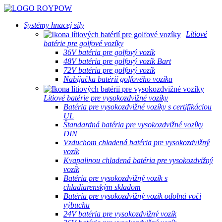
Systémy hnacej sily
Lítiové
batérie pre golfové vozíky
36V batéria pre golfový vozík
48V batéria pre golfový vozík Bart
72V batéria pre golfový vozík
Nabíjačka batérií golfového vozíka
Lítiové batérie pre vysokozdvižné vozíky
Batéria pre vysokozdvižné vozíky s certifikáciou
UL
Štandardná batéria pre vysokozdvižné vozíky
DIN
Vzduchom chladená batéria pre vysokozdvižný
vozík
Kvapalinou chladená batéria pre vysokozdvižný
vozík
Batéria pre vysokozdvižný vozík s
chladiarenským skladom
Batéria pre vysokozdvižný vozík odolná voči
výbuchu
24V batéria pre vysokozdvižný vozík