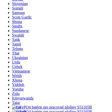
Slovenian
Somali
Samoan
Scots Gaelic
Shona
Sindhi
Sundanese
Swahili
Tajik
Tamil
Telugu
Thai
Ukrainian
Urdu
Uzbek
Vietnamese
Welsh
Xhosa
Yiddish
Yoruba
Zulu
Kinyarwanda
Tatar
Oriya
Turkmen