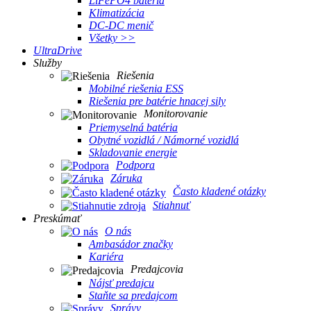
LiFePO4 batéria
Klimatizácia
DC-DC menič
Všetky >>
UltraDrive
Služby
Riešenia
Mobilné riešenia ESS
Riešenia pre batérie hnacej sily
Monitorovanie
Priemyselná batéria
Obytné vozidlá / Námorné vozidlá
Skladovanie energie
Podpora
Záruka
Často kladené otázky
Stiahnuť
Preskúmať
O nás
Ambasádor značky
Kariéra
Predajcovia
Nájsť predajcu
Staňte sa predajcom
Správy