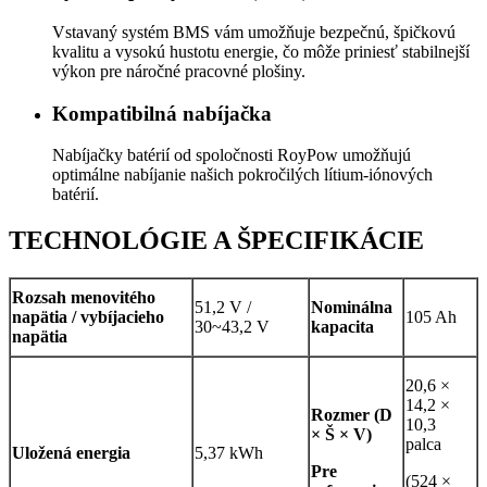
Vstavaný systém BMS vám umožňuje bezpečnú, špičkovú
kvalitu a vysokú hustotu energie, čo môže priniesť stabilnejší
výkon pre náročné pracovné plošiny.
Kompatibilná nabíjačka
Nabíjačky batérií od spoločnosti RoyPow umožňujú
optimálne nabíjanie našich pokročilých lítium-iónových
batérií.
TECHNOLÓGIE A ŠPECIFIKÁCIE
Rozsah menovitého
51,2 V /
Nominálna
napätia / vybíjacieho
105 Ah
30~43,2 V
kapacita
napätia
20,6 ×
14,2 ×
Rozmer (D
10,3
× Š × V)
palca
Uložená energia
5,37 kWh
Pre
(524 ×