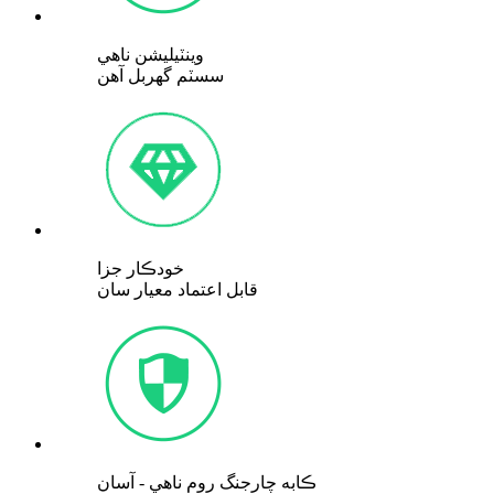
وينٽيليشن ناهي
سسٽم گهربل آهن
خودڪار جزا
قابل اعتماد معيار سان
ڪابه چارجنگ روم ناهي - آسان