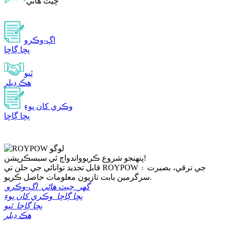
چيٽ هاڻي
اڳ-وڪرو
پڇا ڳاڇا
ٿيو
هڪ ڊيلر
وڪري کان پوءِ
پڇا ڳاڇا
اڄ ئي سبسڪرپشن!
پنهنجو شروع ڪريو
واندو
قابل تجديد توانائي جي حلن تي ROYPOW جي ترقي، بصيرت ۽
سرگرمين بابت تازيون معلومات حاصل ڪريو.
گھر
چيٽ هاڻي
اڳ-وڪرو
پڇا ڳاڇا
وڪري کان پوءِ
پڇا ڳاڇا
ٿيو
هڪ ڊيلر