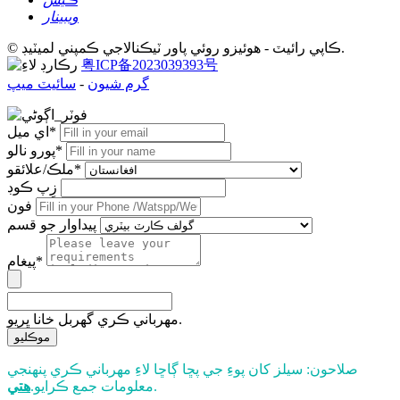
ويبينار
© ڪاپي رائيٽ - هوئيزو روئي پاور ٽيڪنالاجي ڪمپني لميٽيڊ.
粤ICP备2023039393号
گرم شيون
-
سائيٽ ميپ
اي ميل*
پورو نالو*
ملڪ/علائقو*
زِپ ڪوڊ
فون
پيداوار جو قسم
پيغام*
مھرباني ڪري گھربل خانا ڀريو.
موڪليو
صلاحون: سيلز کان پوءِ جي پڇا ڳاڇا لاءِ مهرباني ڪري پنهنجي
.
معلومات جمع ڪرايو.
هتي