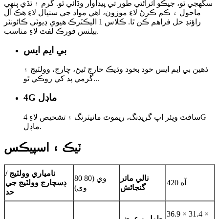
سگهجي ٿو، جيڪو اثرائتي طور تي پيداوار وڌائي ٿو. گرم ۽ ٿڌي ٻنهي
ماحول ۾ ڪم ڪرڻ لاءِ موزون، اهي مواد جي سنڀال لاءِ هڪ آل
راؤنڊ حل فراهم ڪن ٿا. ڪلاس 1 اليڪٽرڪ هيوي ڊيوٽي ڪائونٽر
بيلنس فورڪ لفٽ لاءِ مناسب.
بي ايم ايس
ذهين بي ايم ايس خود بخود وڌيڪ خارج ٿيڻ، چارج، وولٽيج ۽
گرمي پد کي روڪي ٿو...
4G ماڊل
سافٽ ويئر اپ گريڊنگ، ريموٽ مانيٽرنگ ۽ تشخيص لاءِ 4G
ماڊل.
ٽيڪ ۽ اسپيڪس
نامياري وولٽيج /
نالي ماتر
80 وي (80
420 آه
ڊسچارج وولٽيج جي
گنجائش
وي)
حد
36.9 × 31.4 ×
طول و عرض