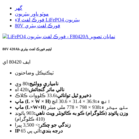
گھر
موٽو پاور بيٽريون
فورڪ لفٽ لاءِ LiFePO4 بيٽريون
80V فورڪ لفٽ بيٽري
80V 420Ah ليتيم فورڪ لفٽ بيٽري
ايف 80420 اي
ٽيڪنيڪل وضاحتون
نامياري وولٽيج:
80 وي
نالي ماتر گنجائش:
420 آه
ذخيرو ٿيل توانائي:
33.6 ڪلوواٽ ڪلاڪ
ماپ (L × W × H) انچ ۾:
36.9 × 31.4 × 30.6 انچ
ماپ (L×W×H) ملي ميٽر ۾:
938 × 798 × 778 ملي ميٽر
وزن پائونڊ (ڪلوگرام) ڪو به ڪائونٽر ويٽ ناهي:
903 پائونڊ
(410 ڪلوگرام)
زندگي جو چڪر:
> 3,500 ڀيرا
IP درجه بندي:
آئي پي 65