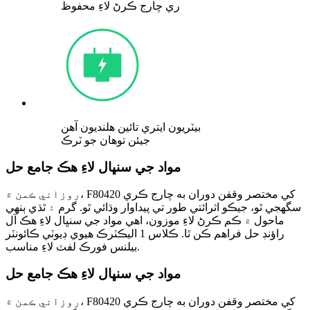
ري چارج ڪرڻ لاءِ محفوظ
بيٽريون ايتري تائين هلنديون آهن
جيئن توهان جو ٽرڪ
مواد جي سنڀال لاءِ هڪ جامع حل
روزاني ڪمن ۾، F80420 کي مختصر وقفن دوران به چارج ڪري
سگهجي ٿو، جيڪو اثرائتي طور تي پيداوار وڌائي ٿو. گرم ۽ ٿڌي ٻنهي
ماحول ۾ ڪم ڪرڻ لاءِ موزون، اهي مواد جي سنڀال لاءِ هڪ آل
راؤنڊ حل فراهم ڪن ٿا. ڪلاس 1 اليڪٽرڪ هيوي ڊيوٽي ڪائونٽر
بيلنس فورڪ لفٽ لاءِ مناسب.
مواد جي سنڀال لاءِ هڪ جامع حل
روزاني ڪمن ۾، F80420 کي مختصر وقفن دوران به چارج ڪري