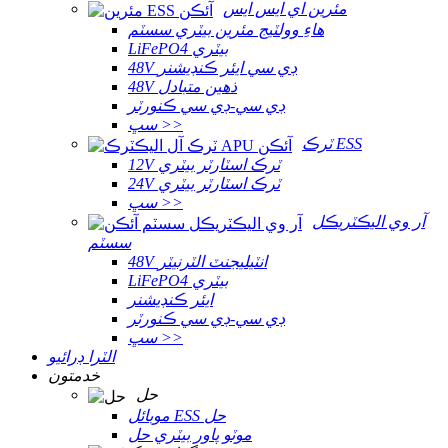
مئرين اي ايس ايس
هاءِ وولٽيج مئرين بيٽري سسٽم
LiFePO4 بيٽري
48V ڊي سي ايئر ڪنڊيشنر
48V ذهين متبادل
ڊي سي-ڊي سي ڪنورٽر
سڀ >>
ٽرڪ ESS
12V ٽرڪ اسٽارٽر بيٽري
24V ٽرڪ اسٽارٽر بيٽري
سڀ >>
آر وي اليڪٽريڪل
سسٽم
48V انٽيليجنٽ الٽرنيٽر
LiFePO4 بيٽري
ايئر ڪنڊيشنر
ڊي سي-ڊي سي ڪنورٽر
سڀ >>
الٽرا ڊرائيو
خدمتون
حل
موبائل ESS حل
موٽو پاور بيٽري حل