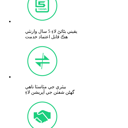
يقيني بڻائڻ لاءِ 5 سال وارنٽي
هڪ قابل اعتماد خدمت
بيٽري جي مٽاسٽا ناهي
گھڻن شفٽن جي آپريشن لاءِ