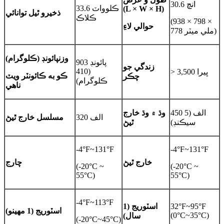
30.6 انچ
33.6 ڪلوواٽ
(L × W × H)
ذخيرو ٿيل توانائي
ڪلاڪ
(938 × 798 ×
حوالي لاءِ
778 ملي ميٽر)
وزن
پائونڊ (ڪلوگرام)
903 پائونڊ
زندگي جو
(410
> 3,500 ڀيرا
ڪو به ڪائونٽر ويٽ
چڪر
ڪلوگرام)
ناهي
450 الف (5
وڌ ۾ وڌ خارج
320 الف
مسلسل خارج ٿيڻ
سيڪنڊ)
ٿيڻ
-4°F~131°F
-4°F~131°F
خارج ٿيڻ
چارج
(-20°C ~
(-20°C ~
55°C)
55°C)
-4°F~113°F
32°F~95°F
اسٽوريج (1
اسٽوريج (1 مهينو)
(0°C~35°C)
سال)
(-20°C~45°C)