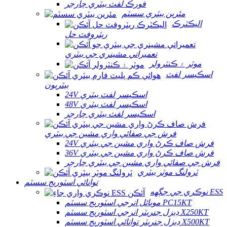
فورڪ لفٽ بيٽري چارجر
مئرين بيٽري سسٽم
اليڪٽرڪ
ريٽروفٽ حل
تعميراتي مشينري جي بيٽري
موٽر ۽ ڪنٽرولر
اسڪيسر لفٽ
بيٽريون
24V اسڪيسر لفٽ بيٽري
48V اسڪيسر لفٽ بيٽري
اسڪيسر لفٽ بيٽري چارجر
فرش جي صفائي واري مشين جي بيٽري
24V فرش صاف ڪرڻ واري مشين جي بيٽري
36V فرش صاف ڪرڻ واري مشين جي بيٽري
فرش جي صفائي واري مشين جي بيٽري چارجر
ٽرولنگ موٽر بيٽري
توانائي اسٽوريج سسٽم
نوڪري جي جڳهه ESS
موبائل انرجي اسٽوريج سسٽم PC15KT
ڊيزل جنريٽر انرجي اسٽوريج سسٽم X250KT
ڊيزل جنريٽر توانائي اسٽوريج سسٽم X500KT