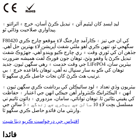
ليڊ ايسڊ کان ليٿيم آئن ۾ تبديل ڪرڻ آسان، خرچ ۾ اثرائتو ۽
پيداواري صلاحيت وڌائي ٿو.
F80420 کي ان جي تيز ۽ ڪارآمد چارجنگ لاءِ موقعو چارج ڪري
سگهجي ٿو، تنهن ڪري اهو ملٽي شفٽ آپريشن لاءِ بهترين حل آهي.
جڏهن ان کي ٿوري وقت ۾ ري چارج ڪيو ويندو آهي، جهڙوڪ شفٽ
تبديل ڪرڻ يا وقفو وٺڻ، توهان جون فورڪ لفٽ هميشه ضرورت
جي وقت خدمت ۾ رهي سگهن ٿيون. جديد LiFePO4 بيٽرين سان،
توهان کي ڪو به سار سنڀال نه آهي، توهان باقاعده خرچ ۽ بي
ترتيب هٿ ڪرڻ کان نجات حاصل ڪري سگهو ٿا.
بيٽريون وڏي تعداد ۾ لوڊ سائيڪلن کي برداشت ڪري سگهن ٿيون ۽
انهن ۾ اليڪٽرانڪ ڪنٽرولر آهن جيڪي انهن جي اعتبار ۽ حفاظت
کي يقيني بڻائين ٿا. توهان توانائي، سامان، مزدوري ۽ ڊائون ٽائيم تي
مسلسل بچت لاءِ 10 سالن جي بيٽري جي زندگي ۽ 5 سالن جي
وارنٽي مان فائدو حاصل ڪري سگهو ٿا.
اقتباس جي درخواست ڪريو
ڊيٽا شيٽ
فائدا