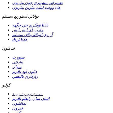
تعميراتي مشينري جون بيٽريون
هاءِ وولٽ ليٿيم مئرين بيٽريون
توانائي اسٽوريج سسٽم
نوڪري جي جڳهه ESS
مئرين اي ايس ايس
آر وي اليڪٽريڪل سسٽم
ٽرڪ ESS
خدمتون
سپورٽ
وارنٽي
سوال
ڊائون لوڊ ڪريو
رازداري پاليسي
ڳوليو
اسان جي باري ۾
اسان سان رابطو ڪريو
نمائشون
خبرون
ڪيس