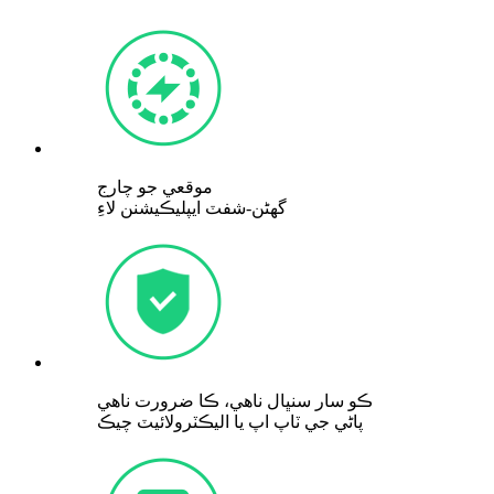
موقعي جو چارج
گھڻن-شفٽ ايپليڪيشنن لاءِ
ڪو سار سنڀال ناهي، ڪا ضرورت ناهي
پاڻي جي ٽاپ اپ يا اليڪٽرولائيٽ چيڪ