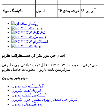
آئي پي 65
IP درجه بندي
اسٽيل
ڪيسنگ مواد
اسان جي نيوز ليٽر کي سبسڪرائب ڪريو
قابل تجديد توانائي جي حلن تي ROYPOW جي ترقي، بصيرت ۽
سرگرمين بابت تازيون معلومات حاصل ڪريو.
موٽو پاور بيٽريون
گولف ڪارٽ بيٽريون
فورڪ لفٽ بيٽريون
اسڪيسر لفٽ بيٽريون
فرش جي صفائي واري مشين جون بيٽريون
ٽرولنگ موٽر بيٽريون