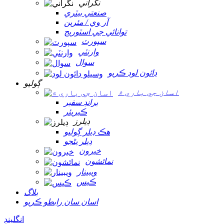
نگراني
صنعتي بيٽري
آر وي / مئرين
توانائي جي اسٽوريج
سپورٽ
وارنٽي
سوال
ڊائون لوڊ ڪريو
ڳوليو
اسان جي باري ۾
برانڊ سفير
ڪيريئر
ڊيلرز
هڪ ڊيلر ڳوليو
ڊيلر بڻجو
خبرون
نمائشون
ويبينار
ڪيس
بلاگ
اسان سان رابطو ڪريو
انگلينڊ