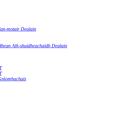
an-motair Dealain
dhean Ath-shuidheachaidh Dealain
T
T
 Gnìomhachais