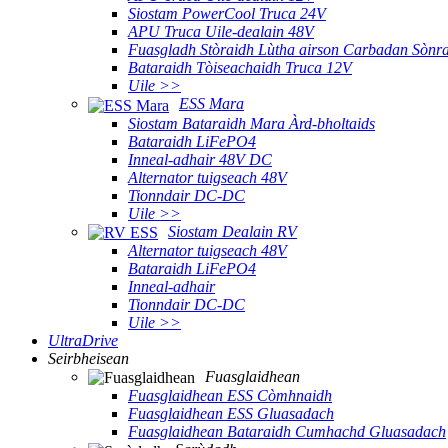
Siostam PowerCool Truca 24V
APU Truca Uile-dealain 48V
Fuasgladh Stòraidh Lùtha airson Carbadan Sònra
Bataraidh Tòiseachaidh Truca 12V
Uile >>
ESS Mara
Siostam Bataraidh Mara Àrd-bholtaids
Bataraidh LiFePO4
Inneal-adhair 48V DC
Alternator tuigseach 48V
Tionndair DC-DC
Uile >>
Siostam Dealain RV
Alternator tuigseach 48V
Bataraidh LiFePO4
Inneal-adhair
Tionndair DC-DC
Uile >>
UltraDrive
Seirbheisean
Fuasglaidhean
Fuasglaidhean ESS Còmhnaidh
Fuasglaidhean ESS Gluasadach
Fuasglaidhean Bataraidh Cumhachd Gluasadach