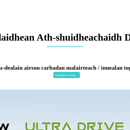
laidhean Ath-shuidheachaidh D
-dealain airson carbadan malairteach / innealan tog
Luchdaich a-nuas