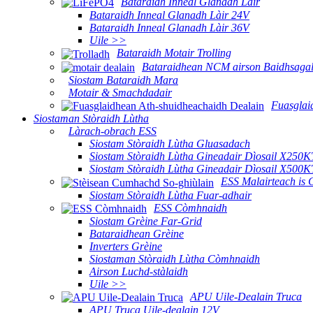
Bataraidh Inneal Glanadh Làir
Bataraidh Inneal Glanadh Làir 24V
Bataraidh Inneal Glanadh Làir 36V
Uile >>
Bataraidh Motair Trolling
Bataraidhean NCM airson Baidhsagal
Siostam Bataraidh Mara
Motair & Smachdadair
Fuasglai
Siostaman Stòraidh Lùtha
Làrach-obrach ESS
Siostam Stòraidh Lùtha Gluasadach
Siostam Stòraidh Lùtha Gineadair Dìosail X250K
Siostam Stòraidh Lùtha Gineadair Dìosail X500K
ESS Malairteach is
Siostam Stòraidh Lùtha Fuar-adhair
ESS Còmhnaidh
Siostam Grèine Far-Grid
Bataraidhean Grèine
Inverters Grèine
Siostaman Stòraidh Lùtha Còmhnaidh
Airson Luchd-stàlaidh
Uile >>
APU Uile-Dealain Truca
APU Truca Uile-dealain 12V