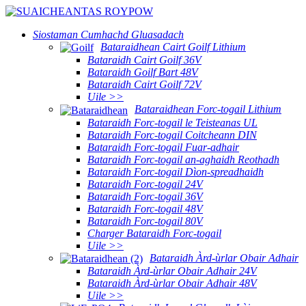
Siostaman Cumhachd Gluasadach
Bataraidhean Cairt Goilf Lithium
Bataraidh Cairt Goilf 36V
Bataraidh Goilf Bart 48V
Bataraidh Cairt Goilf 72V
Uile >>
Bataraidhean Forc-togail Lithium
Bataraidh Forc-togail le Teisteanas UL
Bataraidh Forc-togail Coitcheann DIN
Bataraidh Forc-togail Fuar-adhair
Bataraidh Forc-togail an-aghaidh Reothadh
Bataraidh Forc-togail Dìon-spreadhaidh
Bataraidh Forc-togail 24V
Bataraidh Forc-togail 36V
Bataraidh Forc-togail 48V
Bataraidh Forc-togail 80V
Charger Bataraidh Forc-togail
Uile >>
Bataraidh Àrd-ùrlar Obair Adhair
Bataraidh Àrd-ùrlar Obair Adhair 24V
Bataraidh Àrd-ùrlar Obair Adhair 48V
Uile >>