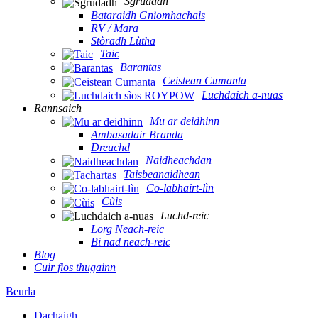
Sgrùdadh
Bataraidh Gnìomhachais
RV / Mara
Stòradh Lùtha
Taic
Barantas
Ceistean Cumanta
Luchdaich a-nuas
Rannsaich
Mu ar deidhinn
Ambasadair Branda
Dreuchd
Naidheachdan
Taisbeanaidhean
Co-labhairt-lìn
Cùis
Luchd-reic
Lorg Neach-reic
Bi nad neach-reic
Blog
Cuir fios thugainn
Beurla
Dachaigh