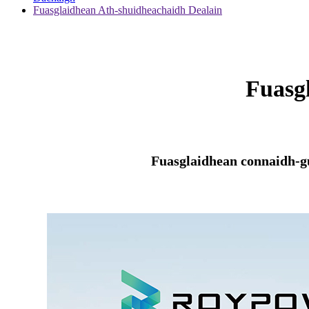
Fuasglaidhean Ath-shuidheachaidh Dealain
Fuasg
Fuasglaidhean connaidh-gu