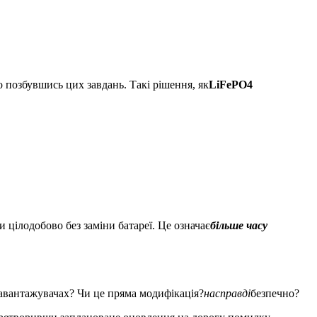
о позбувшись цих завдань. Такі рішення, як
LiFePO4
 цілодобово без заміни батареї. Це означає
більше часу
авантажувачах? Чи це пряма модифікація?
насправді
безпечно?