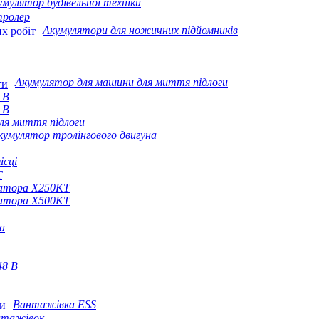
умулятор будівельної техніки
тролер
Акумулятори для ножичних підйомників
Акумулятор для машини для миття підлоги
 В
 В
ля миття підлоги
кумулятор тролінгового двигуна
ісці
T
ератора X250KT
ератора X500KT
а
48 В
Вантажівка ESS
нтажівок