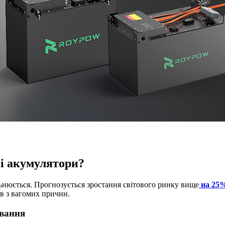
ві акумулятори?
льнюється. Прогнозується зростання світового ринку вище
на 25%
в з вагомих причин.
ування