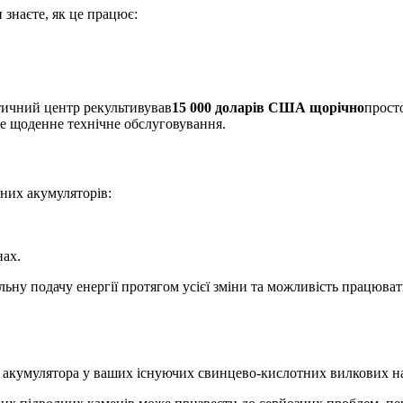
знаєте, як це працює:
.
тичний центр рекультивував
15 000 доларів США щорічно
прост
е щоденне технічне обслуговування.
них акумуляторів:
нах.
ьну подачу енергії протягом усієї зміни та можливість працювати
и акумулятора у ваших існуючих свинцево-кислотних вилкових н