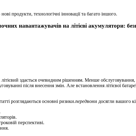
 нові продукти, технологічні інновації та багато іншого.
чних навантажувачів на літієві акумулятори: безп
 літієвий здається очевидним рішенням. Менше обслуговування, к
говуванні після внесення змін. Але встановлення літієвої батар
татті розглядаються основні ризики.
перед
вони досягли вашого кі
.
ляторів.
роковій перспективі.
ння.