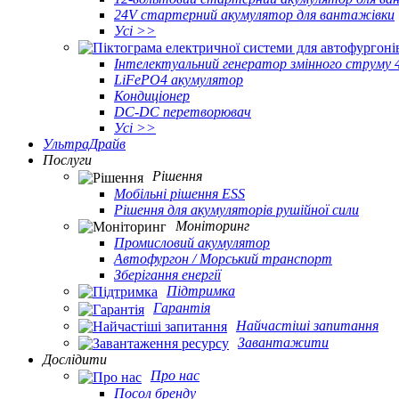
24V стартерний акумулятор для вантажівки
Усі >>
Інтелектуальний генератор змінного струму 
LiFePO4 акумулятор
Кондиціонер
DC-DC перетворювач
Усі >>
УльтраДрайв
Послуги
Рішення
Мобільні рішення ESS
Рішення для акумуляторів рушійної сили
Моніторинг
Промисловий акумулятор
Автофургон / Морський транспорт
Зберігання енергії
Підтримка
Гарантія
Найчастіші запитання
Завантажити
Дослідити
Про нас
Посол бренду