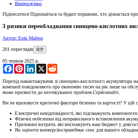
Вантажівка
Підписатися
Підпишіться та будьте першими, хто дізнається про
3 ризики переобладнання свинцево-кислотних вило
Автор: Ерік Майна
201 переглядів
清空
05 червня 2025 р.
Facebook
Pinterest
LinkedIn
X
Reddit
Перехід навантажувачів зі свинцево-кислотного акумулятора на
компанії повідомляють про економію тисяч на рік лише на обслу
може призвести до неочікуваних проблем.
Серйозний
ті.
Ви не враховуєте критичні фактори безпеки та вартості? У цій с
Електричні невідповідності, які підсмажують компоненти
Фізичні небезпеки від неправильного встановлення акуму
Приховані витрати, які виснажують ваш бюджет у довгост
Як оцінити конверсію
справді
має сенс для вашого обладна