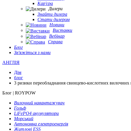
Кар'єра
Дилери
Знайти дилера
Стати дилером
Новини
Виставки
Вебінар
Справа
Блог
Зв'яжіться з нами
АНГЛІЯ
Дім
блог
3 ризики переобладнання свинцево-кислотних вилочних нав
Блог | ROYPOW
Вилочний навантажувач
Гольф
LiFePO4 акумулятори
Морський
Автономна електроенергія
Житлові ESS