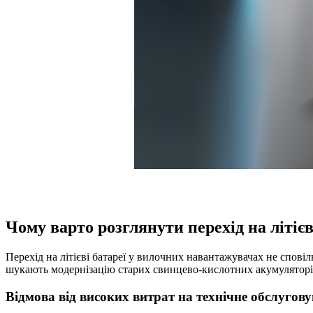
Чому варто розглянути перехід на літіє
Перехід на літієві батареї у вилочних навантажувачах не спові
шукають модернізацію старих свинцево-кислотних акумуляторі
Відмова від високих витрат на технічне обслугов