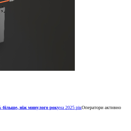
 більше, ніж минулого року
на 2025 рік
Оператори активно