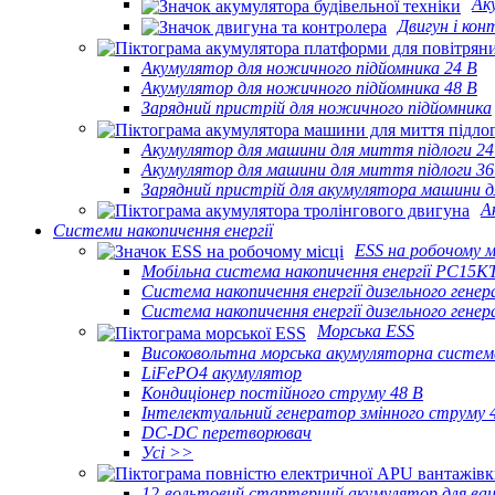
Ак
Двигун і кон
Акумулятор для ножичного підйомника 24 В
Акумулятор для ножичного підйомника 48 В
Зарядний пристрій для ножичного підйомника
Акумулятор для машини для миття підлоги 24
Акумулятор для машини для миття підлоги 36
Зарядний пристрій для акумулятора машини д
А
Системи накопичення енергії
ESS на робочому м
Мобільна система накопичення енергії PC15K
Система накопичення енергії дизельного ген
Система накопичення енергії дизельного ген
Морська ESS
Високовольтна морська акумуляторна систем
LiFePO4 акумулятор
Кондиціонер постійного струму 48 В
Інтелектуальний генератор змінного струму 
DC-DC перетворювач
Усі >>
12-вольтовий стартерний акумулятор для ва