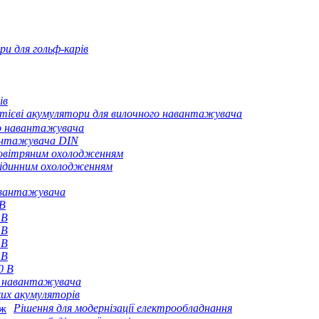
ри для гольф-карів
ів
тієві акумулятори для вилочного навантажувача
го навантажувача
антажувача DIN
повітряним охолодженням
рідинним охолодженням
навантажувача
 В
 В
 В
 В
 В
0 В
о навантажувача
их акумуляторів
Рішення для модернізації електрообладнання