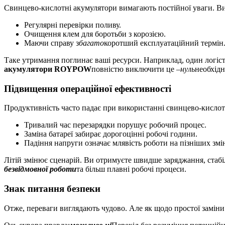
Свинцево-кислотні акумулятори вимагають постійної уваги. Ви 
Регулярні перевірки поливу.
Очищення клем для боротьби з корозією.
Маючи справу з
багато
коротший експлуатаційний термін
Таке утримання поглинає ваші ресурси. Наприклад, один логіс
акумулятори ROYPOW
повністю виключити це –
нуль
необхідн
Підвищення операційної ефективності
Продуктивність часто падає при використанні свинцево-кислот
Тривалий час перезарядки порушує робочий процес.
Заміна батареї забирає дорогоцінні робочі години.
Падіння напруги означає млявість роботи на пізніших змі
Літій змінює сценарій. Ви отримуєте швидше заряджання, стабіл
безвідмовної роботи
та більш плавні робочі процеси.
Знак питання безпеки
Отже, переваги виглядають чудово. Але як щодо простої замін