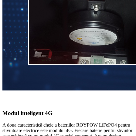
Modul inteligent 4G
A doua caracteristică cheie a bateriilor ROYPOW LiFePO4 pentru
stivuitoare electrice este modulul 4G. Fiecare baterie pentru stivuitor
este echipată cu un modul 4G special conceput. Are un design