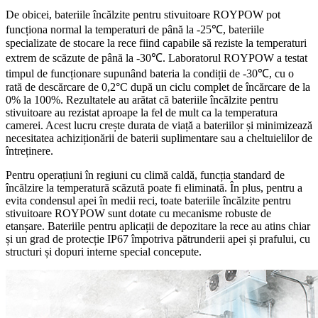
De obicei, bateriile încălzite pentru stivuitoare ROYPOW pot
funcționa normal la temperaturi de până la -25℃, bateriile
specializate de stocare la rece fiind capabile să reziste la temperaturi
extrem de scăzute de până la -30℃. Laboratorul ROYPOW a testat
timpul de funcționare supunând bateria la condiții de -30℃, cu o
rată de descărcare de 0,2°C după un ciclu complet de încărcare de la
0% la 100%. Rezultatele au arătat că bateriile încălzite pentru
stivuitoare au rezistat aproape la fel de mult ca la temperatura
camerei. Acest lucru crește durata de viață a bateriilor și minimizează
necesitatea achiziționării de baterii suplimentare sau a cheltuielilor de
întreținere.
Pentru operațiuni în regiuni cu climă caldă, funcția standard de
încălzire la temperatură scăzută poate fi eliminată. În plus, pentru a
evita condensul apei în medii reci, toate bateriile încălzite pentru
stivuitoare ROYPOW sunt dotate cu mecanisme robuste de
etanșare. Bateriile pentru aplicații de depozitare la rece au atins chiar
și un grad de protecție IP67 împotriva pătrunderii apei și prafului, cu
structuri și dopuri interne special concepute.