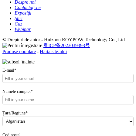
Despre noi
Contactaţi-ne
Expoziții
Ştiri
Caz
Webinar
© Drepturi de autor - Huizhou ROYPOW Technology Co., Ltd.
粤ICP备2023039393号
Produse populare
-
Harta site-ului
E-mail*
Numele complet*
Țară/Regiune*
Cod poștal