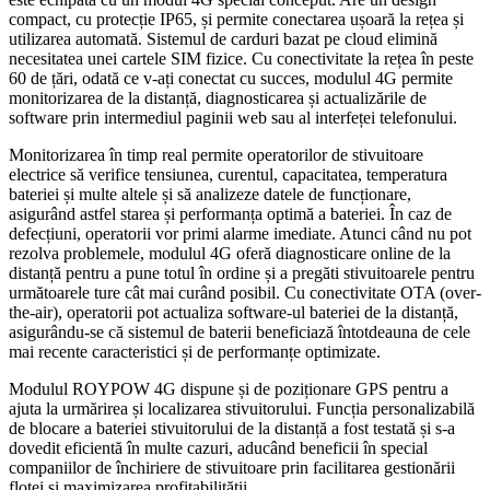
compact, cu protecție IP65, și permite conectarea ușoară la rețea și
utilizarea automată. Sistemul de carduri bazat pe cloud elimină
necesitatea unei cartele SIM fizice. Cu conectivitate la rețea în peste
60 de țări, odată ce v-ați conectat cu succes, modulul 4G permite
monitorizarea de la distanță, diagnosticarea și actualizările de
software prin intermediul paginii web sau al interfeței telefonului.
Monitorizarea în timp real permite operatorilor de stivuitoare
electrice să verifice tensiunea, curentul, capacitatea, temperatura
bateriei și multe altele și să analizeze datele de funcționare,
asigurând astfel starea și performanța optimă a bateriei. În caz de
defecțiuni, operatorii vor primi alarme imediate. Atunci când nu pot
rezolva problemele, modulul 4G oferă diagnosticare online de la
distanță pentru a pune totul în ordine și a pregăti stivuitoarele pentru
următoarele ture cât mai curând posibil. Cu conectivitate OTA (over-
the-air), operatorii pot actualiza software-ul bateriei de la distanță,
asigurându-se că sistemul de baterii beneficiază întotdeauna de cele
mai recente caracteristici și de performanțe optimizate.
Modulul ROYPOW 4G dispune și de poziționare GPS pentru a
ajuta la urmărirea și localizarea stivuitorului. Funcția personalizabilă
de blocare a bateriei stivuitorului de la distanță a fost testată și s-a
dovedit eficientă în multe cazuri, aducând beneficii în special
companiilor de închiriere de stivuitoare prin facilitarea gestionării
flotei și maximizarea profitabilității.