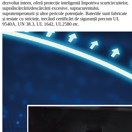
dezvoltat intern, oferă protecție inteligentă împotriva scurtcircuitelor,
supraîncărcării/descărcării excesive, supracurentului,
supratemperaturii și altor pericole potențiale. Bateriile sunt fabricate
și testate cu strictețe, trecând certificări de siguranță precum UL
9540A, UN 38.3, UL 1642, UL2580 etc.