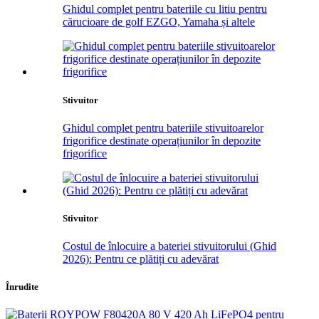
Ghidul complet pentru bateriile cu litiu pentru
cărucioare de golf EZGO, Yamaha și altele
Stivuitor
Ghidul complet pentru bateriile stivuitoarelor
frigorifice destinate operațiunilor în depozite
frigorifice
Stivuitor
Costul de înlocuire a bateriei stivuitorului (Ghid
2026): Pentru ce plătiți cu adevărat
Înrudite