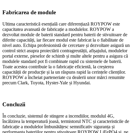
Fabricarea de module
Ultima caracteristică esențială care diferențiază ROYPOW este
capacitatea avansată de fabricație a modulelor. ROYPOW a
dezvoltat module de baterii standard pentru baterii de stivuitoare de
diferite capacități, iar fiecare modul este fabricat la o fiabilitate de
nivel auto. Echipa profesionistă de cercetare și dezvoltare asigură un
control strict asupra proiectării contragreutății, afișajului, modulelor
portal externe, pieselor de schimb și multe altele pentru a asigura că
modulele standard pot fi combinate rapid cu sistemele de baterii.
Toate acestea contribuie la o fabricație eficientă, la creșterea
capacității de producție și la un răspuns rapid la cerințele clienților.
ROYPOW a încheiat parteneriate cu dealerii unor mărci renumite
precum Clark, Toyota, Hyster-Yale și Hyundai.
Concluzii
În concluzie, sistemul de stingere a incendiilor, modulul 4G,
încălzirea la temperatură joasă, termistorul NTC și caracteristicile de
fabricație a modulelor îmbunătățesc semnificativ siguranța și
performanța bateriilor pentru stivuitoare ROYPOW LiFePO4 și, pe