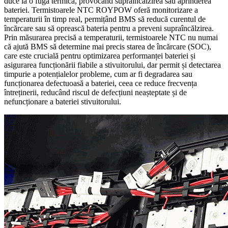
duce la o fuga termică, provocând supraîncălzirea sau aprinderea
bateriei. Termistoarele NTC ROYPOW oferă monitorizare a
temperaturii în timp real, permițând BMS să reducă curentul de
încărcare sau să oprească bateria pentru a preveni supraîncălzirea.
Prin măsurarea precisă a temperaturii, termistoarele NTC nu numai
că ajută BMS să determine mai precis starea de încărcare (SOC),
care este crucială pentru optimizarea performanței bateriei și
asigurarea funcționării fiabile a stivuitorului, dar permit și detectarea
timpurie a potențialelor probleme, cum ar fi degradarea sau
funcționarea defectuoasă a bateriei, ceea ce reduce frecvența
întreținerii, reducând riscul de defecțiuni neașteptate și de
nefuncționare a bateriei stivuitorului.