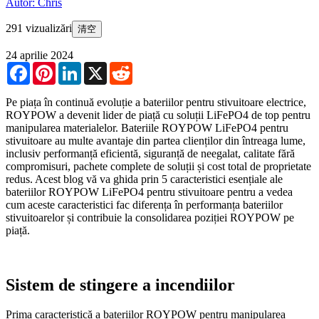
Autor: Chris
291 vizualizări
清空
24 aprilie 2024
Facebook
Pinterest
LinkedIn
X
Reddit
Pe piața în continuă evoluție a bateriilor pentru stivuitoare electrice,
ROYPOW a devenit lider de piață cu soluții LiFePO4 de top pentru
manipularea materialelor. Bateriile ROYPOW LiFePO4 pentru
stivuitoare au multe avantaje din partea clienților din întreaga lume,
inclusiv performanță eficientă, siguranță de neegalat, calitate fără
compromisuri, pachete complete de soluții și cost total de proprietate
redus. Acest blog vă va ghida prin 5 caracteristici esențiale ale
bateriilor ROYPOW LiFePO4 pentru stivuitoare pentru a vedea
cum aceste caracteristici fac diferența în performanța bateriilor
stivuitoarelor și contribuie la consolidarea poziției ROYPOW pe
piață.
Sistem de stingere a incendiilor
Prima caracteristică a bateriilor ROYPOW pentru manipularea