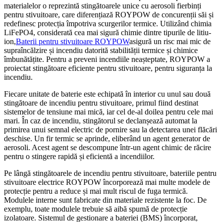
materialelor o reprezintă stingătoarele unice cu aerosoli fierbinți
pentru stivuitoare, care diferențiază ROYPOW de concurenții săi și
redefinesc protecția împotriva scurgerilor termice. Utilizând chimia
LiFePO4, considerată cea mai sigură chimie dintre tipurile de litiu-
ion,
Baterii pentru stivuitoare ROYPOW
asigură un risc mai mic de
supraîncălzire și incendiu datorită stabilității termice și chimice
îmbunătățite. Pentru a preveni incendiile neașteptate, ROYPOW a
proiectat stingătoare eficiente pentru stivuitoare, pentru siguranța la
incendiu.
Fiecare unitate de baterie este echipată în interior cu unul sau două
stingătoare de incendiu pentru stivuitoare, primul fiind destinat
sistemelor de tensiune mai mică, iar cel de-al doilea pentru cele mai
mari. În caz de incendiu, stingătorul se declanșează automat la
primirea unui semnal electric de pornire sau la detectarea unei flăcări
deschise. Un fir termic se aprinde, eliberând un agent generator de
aerosoli. Acest agent se descompune într-un agent chimic de răcire
pentru o stingere rapidă și eficientă a incendiilor.
Pe lângă stingătoarele de incendiu pentru stivuitoare, bateriile pentru
stivuitoare electrice ROYPOW încorporează mai multe modele de
protecție pentru a reduce și mai mult riscul de fuga termică.
Modulele interne sunt fabricate din materiale rezistente la foc. De
exemplu, toate modulele trebuie să aibă spumă de protecție
izolatoare. Sistemul de gestionare a bateriei (BMS) încorporat,