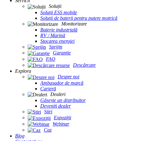
Servicii
Soluții
Soluții ESS mobile
Soluții de baterii pentru putere motrică
Monitorizare
Baterie industrială
RV / Marină
Stocarea energiei
Sprijin
Garanție
FAQ
Descărcare
Explora
Despre noi
Ambasador de marcă
Carieră
Dealeri
Găsește un distribuitor
Deveniți dealer
Ştiri
Expoziții
Webinar
Caz
Blog