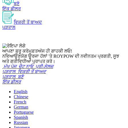
ਬਣੋ
ਇੱਕ ਡੀਲਰ
ਵਿਕਰੀ ਤੋਂ ਬਾਅਦ
ਪੜਤਾਲ
ਆਪਣਾ ਸ਼ੁਰੂ ਕਰੋ
ਮੁਫ਼ਤ
ਅੱਜ ਹੀ ਗਾਹਕੀ ਲਓ!
ਨਵਿਆਉਣਯੋਗ ਊਰਜਾ ਹੱਲਾਂ 'ਤੇ ROYPOW ਦੀ ਨਵੀਨਤਮ ਪ੍ਰਗਤੀ, ਸੂਝ
ਅਤੇ ਗਤੀਵਿਧੀਆਂ ਪ੍ਰਾਪਤ ਕਰੋ।
ਮੁੱਖ ਪੇਜ
ਚੈਟ ਨਾਓ
ਪ੍ਰੀ-ਸੇਲਜ਼
ਪੜਤਾਲ
ਵਿਕਰੀ ਤੋਂ ਬਾਅਦ
ਪੜਤਾਲ
ਬਣੋ
ਇੱਕ ਡੀਲਰ
English
Chinese
French
German
Portuguese
Spanish
Russian
Japanese