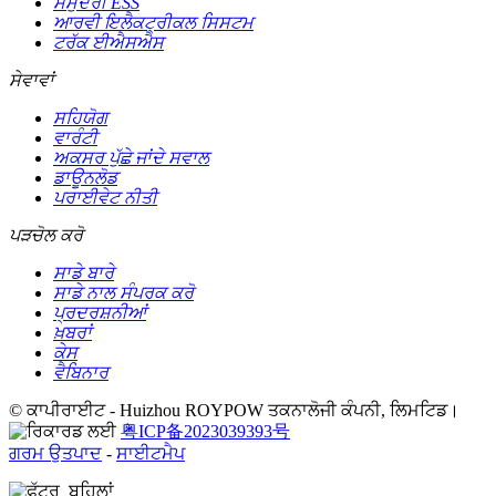
ਸਮੁੰਦਰੀ ESS
ਆਰਵੀ ਇਲੈਕਟ੍ਰੀਕਲ ਸਿਸਟਮ
ਟਰੱਕ ਈਐਸਐਸ
ਸੇਵਾਵਾਂ
ਸਹਿਯੋਗ
ਵਾਰੰਟੀ
ਅਕਸਰ ਪੁੱਛੇ ਜਾਂਦੇ ਸਵਾਲ
ਡਾਊਨਲੋਡ
ਪਰਾਈਵੇਟ ਨੀਤੀ
ਪੜਚੋਲ ਕਰੋ
ਸਾਡੇ ਬਾਰੇ
ਸਾਡੇ ਨਾਲ ਸੰਪਰਕ ਕਰੋ
ਪ੍ਰਦਰਸ਼ਨੀਆਂ
ਖ਼ਬਰਾਂ
ਕੇਸ
ਵੈਬਿਨਾਰ
© ਕਾਪੀਰਾਈਟ - Huizhou ROYPOW ਤਕਨਾਲੋਜੀ ਕੰਪਨੀ, ਲਿਮਟਿਡ।
粤ICP备2023039393号
ਗਰਮ ਉਤਪਾਦ
-
ਸਾਈਟਮੈਪ