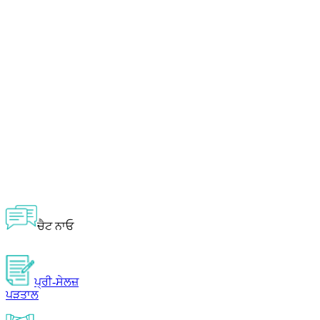
ਚੈਟ ਨਾਓ
ਪ੍ਰੀ-ਸੇਲਜ਼
ਪੜਤਾਲ