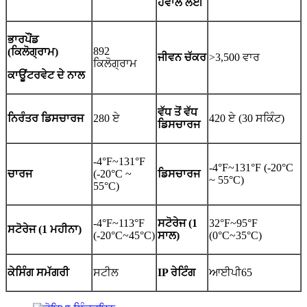
ਹਵਾਲੇ ਲਈ
ਭਾਰ
ਪੌਂਡ
892
(ਕਿਲੋਗ੍ਰਾਮ)
ਜੀਵਨ ਚੱਕਰ
>3,500 ਵਾਰ
ਕਿਲੋਗ੍ਰਾਮ
ਕਾਊਂਟਰਵੇਟ ਦੇ ਨਾਲ
ਵੱਧ ਤੋਂ ਵੱਧ
ਨਿਰੰਤਰ ਡਿਸਚਾਰਜ
280 ਏ
420 ਏ (30 ਸਕਿੰਟ)
ਡਿਸਚਾਰਜ
-4°F~131°F
-4°F~131°F (-20°C
ਚਾਰਜ
(-20°C ~
ਡਿਸਚਾਰਜ
~ 55°C)
55°C)
-4°F~113°F
ਸਟੋਰੇਜ (1
32°F~95°F
ਸਟੋਰੇਜ (1 ਮਹੀਨਾ)
(-20°C~45°C)
ਸਾਲ)
(0°C~35°C)
ਕੇਸਿੰਗ ਸਮੱਗਰੀ
ਸਟੀਲ
IP ਰੇਟਿੰਗ
ਆਈਪੀ65