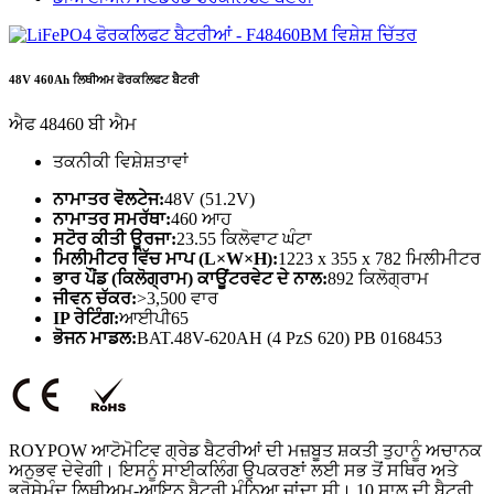
48V 460Ah ਲਿਥੀਅਮ ਫੋਰਕਲਿਫਟ ਬੈਟਰੀ
ਐਫ 48460 ਬੀ ਐਮ
ਤਕਨੀਕੀ ਵਿਸ਼ੇਸ਼ਤਾਵਾਂ
ਨਾਮਾਤਰ ਵੋਲਟੇਜ:
48V (51.2V)
ਨਾਮਾਤਰ ਸਮਰੱਥਾ:
460 ਆਹ
ਸਟੋਰ ਕੀਤੀ ਊਰਜਾ:
23.55 ਕਿਲੋਵਾਟ ਘੰਟਾ
ਮਿਲੀਮੀਟਰ ਵਿੱਚ ਮਾਪ (L×W×H):
1223 x 355 x 782 ਮਿਲੀਮੀਟਰ
ਭਾਰ ਪੌਂਡ (ਕਿਲੋਗ੍ਰਾਮ) ਕਾਊਂਟਰਵੇਟ ਦੇ ਨਾਲ:
892 ਕਿਲੋਗ੍ਰਾਮ
ਜੀਵਨ ਚੱਕਰ:
>3,500 ਵਾਰ
IP ਰੇਟਿੰਗ:
ਆਈਪੀ65
ਭੋਜਨ ਮਾਡਲ:
BAT.48V-620AH (4 PzS 620) PB 0168453
ROYPOW ਆਟੋਮੋਟਿਵ ਗ੍ਰੇਡ ਬੈਟਰੀਆਂ ਦੀ ਮਜ਼ਬੂਤ ​​ਸ਼ਕਤੀ ਤੁਹਾਨੂੰ ਅਚਾਨਕ
ਅਨੁਭਵ ਦੇਵੇਗੀ। ਇਸਨੂੰ ਸਾਈਕਲਿੰਗ ਉਪਕਰਣਾਂ ਲਈ ਸਭ ਤੋਂ ਸਥਿਰ ਅਤੇ
ਭਰੋਸੇਮੰਦ ਲਿਥੀਅਮ-ਆਇਨ ਬੈਟਰੀ ਮੰਨਿਆ ਜਾਂਦਾ ਸੀ। 10 ਸਾਲ ਦੀ ਬੈਟਰੀ