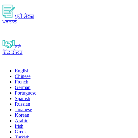
ਪ੍ਰੀ-ਸੇਲਜ਼
ਪੜਤਾਲ
ਬਣੋ
ਇੱਕ ਡੀਲਰ
English
Chinese
French
German
Portuguese
Spanish
Russian
Japanese
Korean
Arabic
Irish
Greek
Turkish