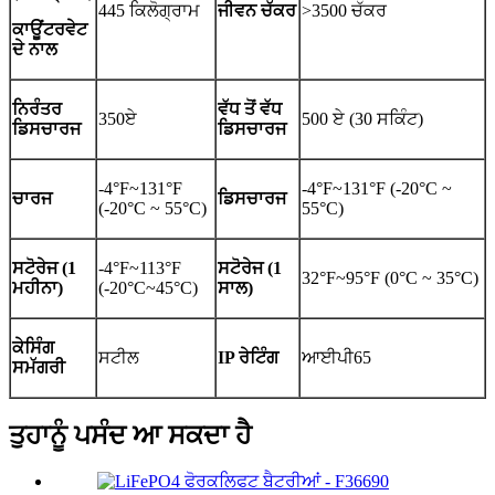
445 ਕਿਲੋਗ੍ਰਾਮ
ਜੀਵਨ ਚੱਕਰ
>3500 ਚੱਕਰ
ਕਾਊਂਟਰਵੇਟ
ਦੇ ਨਾਲ
ਨਿਰੰਤਰ
ਵੱਧ ਤੋਂ ਵੱਧ
350ਏ
500 ਏ (30 ਸਕਿੰਟ)
ਡਿਸਚਾਰਜ
ਡਿਸਚਾਰਜ
-4°F~131°F
-4°F~131°F (-20°C ~
ਚਾਰਜ
ਡਿਸਚਾਰਜ
(-20°C ~ 55°C)
55°C)
ਸਟੋਰੇਜ (1
-4°F~113°F
ਸਟੋਰੇਜ (1
32°F~95°F (0°C ~ 35°C)
ਮਹੀਨਾ)
(-20°C~45°C)
ਸਾਲ)
ਕੇਸਿੰਗ
ਸਟੀਲ
IP ਰੇਟਿੰਗ
ਆਈਪੀ65
ਸਮੱਗਰੀ
ਤੁਹਾਨੂੰ ਪਸੰਦ ਆ ਸਕਦਾ ਹੈ