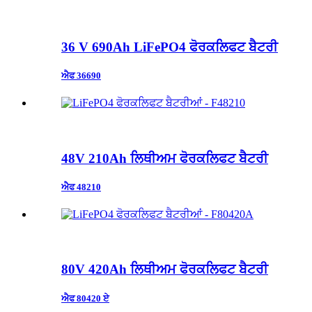
36 V 690Ah LiFePO4 ਫੋਰਕਲਿਫਟ ਬੈਟਰੀ
ਐਫ 36690
48V 210Ah ਲਿਥੀਅਮ ਫੋਰਕਲਿਫਟ ਬੈਟਰੀ
ਐਫ 48210
80V 420Ah ਲਿਥੀਅਮ ਫੋਰਕਲਿਫਟ ਬੈਟਰੀ
ਐਫ 80420 ਏ