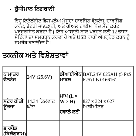
ਬੁੱਧੀਮਾਨ ਨਿਗਰਾਨੀ
ਇਹ ਇੰਟੈਲੀਜੈਂਟ ਡਿਸਪਲੇਅ ਮੌਜੂਦਾ ਚਾਰਜਿੰਗ ਵੋਲਟੇਜ, ਚਾਰਜਿੰਗ
ਕਰੰਟ, ਬੈਟਰੀ ਜਾਣਕਾਰੀ, ਅਤੇ ਰੀਅਲ ਟਾਈਮ ਵਿੱਚ ਸੈੱਟ ਕਰੰਟ
ਪ੍ਰਦਰਸ਼ਿਤ ਕਰਦਾ ਹੈ। ਇਹ ਆਸਾਨੀ ਨਾਲ ਪੜ੍ਹਨ ਲਈ 12 ਭਾਸ਼ਾ
ਸੈਟਿੰਗਾਂ ਦਾ ਸਮਰਥਨ ਕਰਦਾ ਹੈ ਅਤੇ USB ਰਾਹੀਂ ਅੱਪਗ੍ਰੇਡ ਕਰਨ ਨੂੰ
ਸਮਰੱਥ ਬਣਾਉਂਦਾ ਹੈ।
ਤਕਨੀਕ ਅਤੇ ਵਿਸ਼ੇਸ਼ਤਾਵਾਂ
ਨਾਮਾਤਰ
ਡੀਆਈਐਨ
BAT.24V-625AH (5 PzS
24V (25.6V)
ਵੋਲਟੇਜ
ਮਾਡਲ
625) PB 0166161
ਮਾਪ (L ×
ਸਟੋਰ ਕੀਤੀ
14.34 ਕਿਲੋਵਾਟ
827 x 324 x 627
W × H)
ਊਰਜਾ
ਘੰਟਾ
ਮਿਲੀਮੀਟਰ
ਹਵਾਲੇ ਲਈ
ਭਾਰ
ਪੌਂਡ
(ਕਿਲੋਗ੍ਰਾਮ)