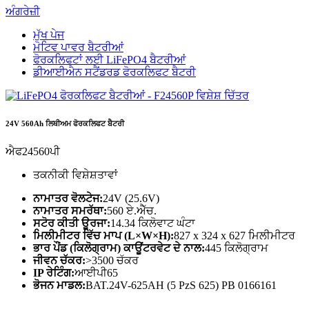
ਅੰਗਰੇਜ਼ੀ
ਮੁੱਖ ਪੇਜ
ਮੋਟਿਵ ਪਾਵਰ ਬੈਟਰੀਆਂ
ਫੋਰਕਲਿਫਟਾਂ ਲਈ LiFePO4 ਬੈਟਰੀਆਂ
ਡੀਆਈਐਨ ਸਟੈਂਡਰਡ ਫੋਰਕਲਿਫਟ ਬੈਟਰੀ
24V 560Ah ਲਿਥੀਅਮ ਫੋਰਕਲਿਫਟ ਬੈਟਰੀ
ਐਫ24560ਪੀ
ਤਕਨੀਕੀ ਵਿਸ਼ੇਸ਼ਤਾਵਾਂ
ਨਾਮਾਤਰ ਵੋਲਟੇਜ:
24V (25.6V)
ਨਾਮਾਤਰ ਸਮਰੱਥਾ:
560 ਏ.ਐੱਚ.
ਸਟੋਰ ਕੀਤੀ ਊਰਜਾ:
14.34 ਕਿਲੋਵਾਟ ਘੰਟਾ
ਮਿਲੀਮੀਟਰ ਵਿੱਚ ਮਾਪ (L×W×H):
827 x 324 x 627 ਮਿਲੀਮੀਟਰ
ਭਾਰ ਪੌਂਡ (ਕਿਲੋਗ੍ਰਾਮ) ਕਾਊਂਟਰਵੇਟ ਦੇ ਨਾਲ:
445 ਕਿਲੋਗ੍ਰਾਮ
ਜੀਵਨ ਚੱਕਰ:
>3500 ਚੱਕਰ
IP ਰੇਟਿੰਗ:
ਆਈਪੀ65
ਭੋਜਨ ਮਾਡਲ:
BAT.24V-625AH (5 PzS 625) PB 0166161