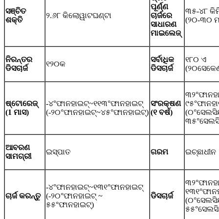
ପୂର୍ଣ୍ଣ
ସଞ୍ଚିତ
୩୫-୪୮ କିମ
୨.୬୮ କିଲୋୱାଟଘଣ୍ଟା
ଚାର୍ଜରେ
ଶକ୍ତି
(୨୦-୩୦ ମ
ସାଧାରଣ
ମାଇଲେଜ୍
ନିରନ୍ତର
ସର୍ବାଧିକ
୧୮୦ ଏ
୧୨୦କ
ଡିସଚାର୍ଜ
ଡିସଚାର୍ଜ
(୨୦ସେକେଣ
୩୨°ଫାନହା
ଷ୍ଟୋରେଜ୍
-୪°ଫାନହାଇଟ୍~୧୧୩°ଫାନହାଇଟ୍
ସଂରକ୍ଷଣ
୯୫°ଫାନହା
(1 ମାସ)
(-୨୦°ଫାନହାଇଟ୍~୪୫°ଫାନହାଇଟ୍)
(୧ ବର୍ଷ)
(୦°ସେଲସି
୩୫°ସେଲସି
ଆବରଣ
ଇସ୍ପାତ
ଗରମ
ଇଚ୍ଛାଧୀନ
ସାମଗ୍ରୀ
୩୨°ଫାନହା
-୪°ଫାନହାଇଟ୍~୧୩୧°ଫାନହାଇଟ୍
୧୩୧°ଫାନହ
ଚାର୍ଜ କରନ୍ତୁ
(-୨୦°ଫାନହାଇଟ୍ ~
ଡିସଚାର୍ଜ
(୦°ସେଲସି
୫୫°ଫାନହାଇଟ୍)
୫୫°ସେଲସି