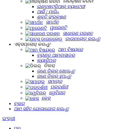
ନୀରିକ୍ଷଣ କରିବା
ଇଣ୍ଡଷ୍ଟ୍ରିଆଲ୍ ବ୍ୟାଟେରୀ
ଆର୍ଭି / ମାରିନ୍
ଶକ୍ତି ସଂରକ୍ଷଣ
ସମର୍ଥନ
ୱାରେଣ୍ଟି
ସାଧାରଣ ପ୍ରଶ୍ନ
ଡାଉନଲୋଡ୍ କରନ୍ତୁ
ଏକ୍ସପ୍ଲୋର୍‍ କରନ୍ତୁ
ଆମ ବିଷୟରେ
ବ୍ରାଣ୍ଡ ଆମ୍ବାସାଡର
କ୍ୟାରିଅର୍
ଡିଲର୍
ଜଣେ ଡିଲର୍ ଖୋଜନ୍ତୁ
ଜଣେ ଡିଲର୍ ହୁଅନ୍ତୁ
ସମାଚାର
ପ୍ରଦର୍ଶନୀ
ୱେବିନାର୍
କେସ୍
ବ୍ଲଗ୍
ଆମ ସହିତ ଯୋଗାଯୋଗ କରନ୍ତୁ
ଇଂରାଜୀ
ଘର