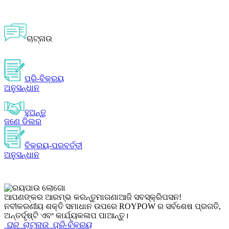
ଚାଟ୍‌ନାଉ
ପ୍ରି-ବିକ୍ରୟ
ଅନୁସନ୍ଧାନ
ହୁଅନ୍ତୁ
ଜଣେ ଡିଲର
ବିକ୍ରୟ-ପରବର୍ତ୍ତୀ
ଅନୁସନ୍ଧାନ
ଆପଣଙ୍କର ଆରମ୍ଭ କରନ୍ତୁ
ମାଗଣା
ଆଜି ସବସ୍କ୍ରିପସନ!
ନବୀକରଣୀୟ ଶକ୍ତି ସମାଧାନ ଉପରେ ROYPOW ର ସର୍ବଶେଷ ପ୍ରଗତି,
ଅନ୍ତର୍ଦୃଷ୍ଟି ଏବଂ କାର୍ଯ୍ୟକଳାପ ପାଆନ୍ତୁ।
ଘର
ଚାଟ୍‌ନାଉ
ପ୍ରି-ବିକ୍ରୟ