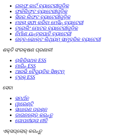
ଗଲ୍ଫ କାର୍ଟ ବ୍ୟାଟେରୀଗୁଡ଼ିକ
ଫର୍କଲିଫ୍ଟ ବ୍ୟାଟେରୀଗୁଡ଼ିକ
ସିଜର ଲିଫ୍ଟ ବ୍ୟାଟେରୀଗୁଡ଼ିକ
ମହଲା ସଫା କରିବା ମେସିନ୍ ବ୍ୟାଟେରୀ
ଟ୍ରୋଲିଂ ମୋଟର ବ୍ୟାଟେରୀଗୁଡ଼ିକ
ନିର୍ମାଣ ଯନ୍ତ୍ରପାତି ବ୍ୟାଟେରୀ
ଉଚ୍ଚ-ଭୋଲ୍ଟ ଲିଥିୟମ୍ ସାମୁଦ୍ରିକ ବ୍ୟାଟେରୀ
ଶକ୍ତି ସଂରକ୍ଷଣ ପ୍ରଣାଳୀ
ଚାକିରିସ୍ଥଳ ESS
ମାରିନ୍ ESS
ଆରଭି ବୈଦ୍ୟୁତିକ ସିଷ୍ଟମ୍
ଟ୍ରକ୍ ESS
ସେବା
ସମର୍ଥନ
ୱାରେଣ୍ଟି
ସାଧାରଣ ପ୍ରଶ୍ନ
ଡାଉନଲୋଡ୍ କରନ୍ତୁ
ଗୋପନୀୟତା ନୀତି
ଏକ୍ସପ୍ଲୋର୍‍ କରନ୍ତୁ