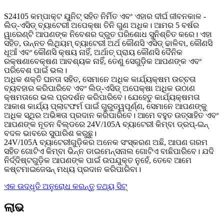
S24105 କମ୍ପାକ୍ଟ ୟୁନିଟ୍ ସହିତ ନିର୍ମିତ ଏବଂ ଏହାର ଦୀର୍ଘ ଜୀବନକାଳ -
ଲିଡ୍-ଏସିଡ୍ ବ୍ୟାଟେରୀ ଅପେକ୍ଷା ତିନି ଗୁଣ ଅଧିକ। ଆମର 5 ବର୍ଷର
ୱାରେଣ୍ଟି ଆପଣଙ୍କ ନିବେଶର ଦ୍ରୁତ ପରିଶୋଧ ସୁନିଶ୍ଚିତ କରେ। ଏହା
ସହିତ, ଉନ୍ନତ ଲିଥିୟମ୍ ବ୍ୟାଟେରୀ ଅର୍ଥ କୌଣସି ଏସିଡ୍ ଢାଳିବା, କୌଣସି
ଧୂଆଁ ଏବଂ କୌଣସି କ୍ଷୟ ନାହିଁ, ଅର୍ଥାତ୍ ପ୍ରାୟ କୌଣସି ଦୈନିକ
ରକ୍ଷଣାବେକ୍ଷଣ ଆବଶ୍ୟକ ନାହିଁ, ତେଣୁ ସେଗୁଡ଼ିକ ଆପଣଙ୍କ ଏବଂ
ପରିବେଶ ପାଇଁ ଭଲ।
ଅଧିକ ଶକ୍ତି ଘନତା ସହିତ, ସେମାନେ ଅଧିକ କାର୍ଯ୍ୟକ୍ଷମ ଉଚ୍ଚତା
ବ୍ୟବହାର କରିପାରିବେ ଏବଂ ଲିଡ୍-ଏସିଡ୍ ଅପେକ୍ଷା ଅଧିକ ଉଠାଣ
କ୍ଷମତାରେ ଭଲ ପ୍ରଦର୍ଶନ କରିପାରିବେ। ଯେହେତୁ କାର୍ଯ୍ୟକ୍ଷମତା
ଆକାଶ କାର୍ଯ୍ୟ ପ୍ଲାଟଫର୍ମ ପାଇଁ ଗୁରୁତ୍ୱପୂର୍ଣ୍ଣ, ସେମାନେ ଆପଣଙ୍କୁ
ଅଧିକ ସ୍ଥିର ଅଭିଜ୍ଞତା ପ୍ରଦାନ କରିପାରିବେ। ଆମେ ବହୁତ ଉତ୍ସାହିତ ଏବଂ
ଆପଣଙ୍କ ନୂତନ ବିଲ୍ଡରେ 24V/105A ବ୍ୟାଟେରୀ କିମ୍ବା ଡ୍ରପ୍-ଇନ୍
ବଦଳ ଭାବରେ ସୁପାରିଶ କରୁଛୁ।
24V/105A ବ୍ୟାଟେରୀଗୁଡ଼ିକର ଅନେକ ସଂସ୍କରଣ ଅଛି, ଆପଣ ଗରମ
ସହିତ ଗୋଟିଏ କିମ୍ବା ଭିନ୍ନ ଡାଇମେନ୍ସନାଲ ଗୋଟିଏ ବାଛିପାରିବେ। ଯଦି
ନିର୍ଦ୍ଦିଷ୍ଟଗୁଡ଼ିକ ଆପଣଙ୍କ ପାଇଁ ଉପଯୁକ୍ତ ନୁହେଁ, ତେବେ ଆମେ
କଷ୍ଟମାଇଜେସନ୍ ମଧ୍ୟ ପ୍ରଦାନ କରିପାରିବା।
ଏକ ଉଦ୍ଧୃତି ଅନୁରୋଧ କରନ୍ତୁ
ତଥ୍ୟ ସିଟ୍
ଲାଭ