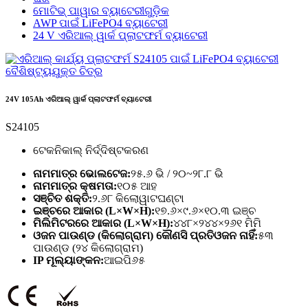
ମୋଟିଭ୍ ପାୱାର ବ୍ୟାଟେରୀଗୁଡ଼ିକ
AWP ପାଇଁ LiFePO4 ବ୍ୟାଟେରୀ
24 V ଏରିଆଲ୍ ୱାର୍କ ପ୍ଲାଟଫର୍ମ ବ୍ୟାଟେରୀ
24V 105Ah ଏରିଆଲ୍ ୱାର୍କ ପ୍ଲାଟଫର୍ମ ବ୍ୟାଟେରୀ
S24105
ଟେକନିକାଲ୍ ନିର୍ଦ୍ଦିଷ୍ଟକରଣ
ନାମମାତ୍ର ଭୋଲଟେଜ:
୨୫.୬ ଭି / ୨୦~୨୮.୮ ଭି
ନାମମାତ୍ର କ୍ଷମତା:
୧୦୫ ଆହ
ସଞ୍ଚିତ ଶକ୍ତି:
୨.୬୮ କିଲୋୱାଟଘଣ୍ଟା
ଇଞ୍ଚରେ ଆକାର (L×W×H):
୧୭.୬×୯.୬×୧୦.୩ ଇଞ୍ଚ
ମିଲିମିଟରରେ ଆକାର (L×W×H):
୪୪୮×୨୪୪×୨୬୧ ମିମି
ଓଜନ ପାଉଣ୍ଡ (କିଲୋଗ୍ରାମ) କୌଣସି ପ୍ରତିଓଜନ ନାହିଁ:
୫୩
ପାଉଣ୍ଡ (୨୪ କିଲୋଗ୍ରାମ)
IP ମୂଲ୍ୟାଙ୍କନ:
ଆଇପି୬୫