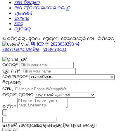
ଆମ ବିଷୟରେ
ଆମ ସହିତ ଯୋଗାଯୋଗ କରନ୍ତୁ
ପ୍ରଦର୍ଶନୀ
ସମାଚାର
କେସ୍
ୱେବିନାର୍
© କପିରାଇଟ୍ - ହୁଇଝୋ ରୋୟପୋ ଟେକ୍ନୋଲୋଜି କୋ., ଲିମିଟେଡ୍
粤 ICP 备 2023039393 号
ଗରମ ଉତ୍ପାଦଗୁଡ଼ିକ
-
ସାଇଟମ୍ୟାପ୍
ଇମେଲ୍*
ପୂରା ନାମ*
ଦେଶ/ଅଞ୍ଚଳ*
ଜିପ୍ କୋଡ୍
ଫୋନ୍
ଉତ୍ପାଦ ପ୍ରକାର
ବାର୍ତ୍ତା*
ଦୟାକରି ଆବଶ୍ୟକୀୟ କ୍ଷେତ୍ରଗୁଡ଼ିକ ପୂରଣ କରନ୍ତୁ।