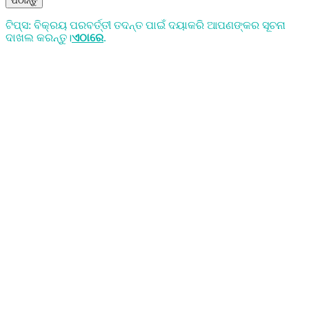
ପଠାନ୍ତୁ
ଟିପ୍ସ: ବିକ୍ରୟ ପରବର୍ତ୍ତୀ ତଦନ୍ତ ପାଇଁ ଦୟାକରି ଆପଣଙ୍କର ସୂଚନା
ଦାଖଲ କରନ୍ତୁ।
ଏଠାରେ
.