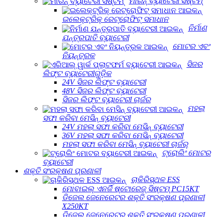
ମାରିନ୍ ବ୍ୟାଟେରୀ ସିଷ୍ଟମ୍
ଇଲେକ୍ଟ୍ରିକ୍ ରେଟ୍ରୋଫିଟ୍ ସମାଧାନ
ନିର୍ମାଣ
ଯନ୍ତ୍ରପାତି ବ୍ୟାଟେରୀ
ମୋଟର ଏବଂ
ନିୟନ୍ତ୍ରକ
ସିଜର
ଲିଫ୍ଟ ବ୍ୟାଟେରୀଗୁଡ଼ିକ
24V ସିଜର ଲିଫ୍ଟ ବ୍ୟାଟେରୀ
48V ସିଜର ଲିଫ୍ଟ ବ୍ୟାଟେରୀ
ସିଜର ଲିଫ୍ଟ ବ୍ୟାଟେରୀ ଚାର୍ଜର
ମହଲା
ସଫା କରିବା ମେସିନ୍ ବ୍ୟାଟେରୀ
24V ମହଲା ସଫା କରିବା ମେସିନ୍ ବ୍ୟାଟେରୀ
36V ମହଲା ସଫା କରିବା ମେସିନ୍ ବ୍ୟାଟେରୀ
ମହଲା ସଫା କରିବା ମେସିନ୍ ବ୍ୟାଟେରୀ ଚାର୍ଜର୍
ଟ୍ରୋଲିଂ ମୋଟର
ବ୍ୟାଟେରୀ
ଶକ୍ତି ସଂରକ୍ଷଣ ପ୍ରଣାଳୀ
ଚାକିରିସ୍ଥଳ ESS
ମୋବାଇଲ୍ ଏନର୍ଜି ଷ୍ଟୋରେଜ୍ ସିଷ୍ଟମ୍ PC15KT
ଡିଜେଲ ଜେନେରେଟର ଶକ୍ତି ସଂରକ୍ଷଣ ପ୍ରଣାଳୀ
X250KT
ଡିଜେଲ ଜେନେରେଟର ଶକ୍ତି ସଂରକ୍ଷଣ ପ୍ରଣାଳୀ