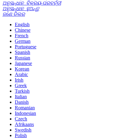
ଅନୁସନ୍ଧାନ
ବିକ୍ରୟ-ପରବର୍ତ୍ତୀ
ଅନୁସନ୍ଧାନ
ହୁଅନ୍ତୁ
ଜଣେ ଡିଲର
English
Chinese
French
German
Portuguese
Spanish
Russian
Japanese
Korean
Arabic
Irish
Greek
Turkish
Italian
Danish
Romanian
Indonesian
Czech
Afrikaans
Swedish
Polish