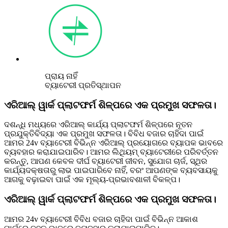
ପ୍ରାୟ ନାହିଁ
ବ୍ୟାଟେରୀ ପ୍ରତିସ୍ଥାପନ
ଏରିଆଲ୍ ୱାର୍କ ପ୍ଲାଟଫର୍ମ ଶିଳ୍ପରେ ଏକ ପ୍ରମୁଖ ସଫଳତା।
ଦଶନ୍ଧି ମଧ୍ୟରେ ଏରିଆଲ୍ କାର୍ଯ୍ୟ ପ୍ଲାଟଫର୍ମ ଶିଳ୍ପରେ ନୂତନ
ପ୍ରଯୁକ୍ତିବିଦ୍ୟା ଏକ ପ୍ରମୁଖ ସଫଳତା। ବିବିଧ ବଜାର ଚାହିଦା ପାଇଁ
ଆମର 24v ବ୍ୟାଟେରୀ ବିଭିନ୍ନ ଏରିଆଲ୍ ପ୍ରୟୋଗରେ ବ୍ୟାପକ ଭାବରେ
ବ୍ୟବହାର କରାଯାଇପାରିବ। ଆମର ଲିଥିୟମ୍ ବ୍ୟାଟେରୀରେ ପରିବର୍ତ୍ତନ
କରନ୍ତୁ, ଆପଣ କେବଳ ଦୀର୍ଘ ବ୍ୟାଟେରୀ ଜୀବନ, ​​ସୁଯୋଗ ଚାର୍ଜ, ସ୍ଥିର
କାର୍ଯ୍ୟଦକ୍ଷତାରୁ ଲାଭ ପାଇପାରିବେ ନାହିଁ, ବରଂ ଆପଣଙ୍କ ବ୍ୟବସାୟକୁ
ଆଗକୁ ବଢ଼ାଇବା ପାଇଁ ଏକ ମୂଲ୍ୟ-ପ୍ରଭାବଶାଳୀ ବିକଳ୍ପ।
ଏରିଆଲ୍ ୱାର୍କ ପ୍ଲାଟଫର୍ମ ଶିଳ୍ପରେ ଏକ ପ୍ରମୁଖ ସଫଳତା।
ଆମର 24v ବ୍ୟାଟେରୀ ବିବିଧ ବଜାର ଚାହିଦା ପାଇଁ ବିଭିନ୍ନ ଆକାଶ