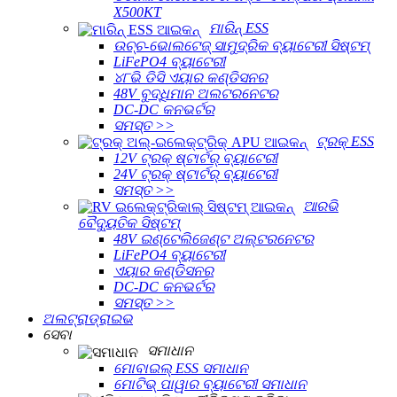
X500KT
ମାରିନ୍ ESS
ଉଚ୍ଚ-ଭୋଲଟେଜ୍ ସାମୁଦ୍ରିକ ବ୍ୟାଟେରୀ ସିଷ୍ଟମ୍
LiFePO4 ବ୍ୟାଟେରୀ
୪୮ଭି ଡିସି ଏୟାର କଣ୍ଡିସନର
48V ବୁଦ୍ଧିମାନ ଅଲଟରନେଟର
DC-DC କନଭର୍ଟର
ସମସ୍ତ >>
ଟ୍ରକ୍ ESS
12V ଟ୍ରକ୍ ଷ୍ଟାର୍ଟର୍ ବ୍ୟାଟେରୀ
24V ଟ୍ରକ୍ ଷ୍ଟାର୍ଟର୍ ବ୍ୟାଟେରୀ
ସମସ୍ତ >>
ଆରଭି
ବୈଦ୍ୟୁତିକ ସିଷ୍ଟମ୍
48V ଇଣ୍ଟେଲିଜେଣ୍ଟ ଅଲ୍ଟରନେଟର
LiFePO4 ବ୍ୟାଟେରୀ
ଏୟାର କଣ୍ଡିସନର
DC-DC କନଭର୍ଟର
ସମସ୍ତ >>
ଅଲଟ୍ରାଡ୍ରାଇଭ
ସେବା
ସମାଧାନ
ମୋବାଇଲ୍ ESS ସମାଧାନ
ମୋଟିଭ୍ ପାୱାର ବ୍ୟାଟେରୀ ସମାଧାନ