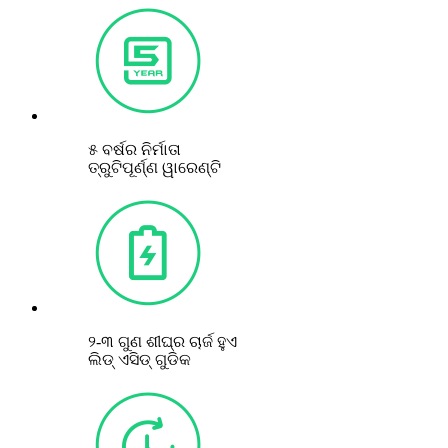
୫ ବର୍ଷର ନିର୍ମାତା
ତ୍ରୁଟିପୂର୍ଣ୍ଣ ୱାରେଣ୍ଟି
୨-୩ ଗୁଣ ଶୀଘ୍ର ଚାର୍ଜ ହୁଏ
ଲିଡ୍ ଏସିଡ୍ ଗୁଡିକ