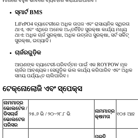
ମାର୍ଗରେ ବହୁଳ ଭାବରେ ବ୍ୟବହାର କରାଯାଇପାରିବ।
ସ୍ମାର୍ଟ BMS
LiFePO4 ବ୍ୟାଟେରୀରେ ଅଧିକ ତାପଜ ଏବଂ ରାସାୟନିକ ସ୍ଥିରତା
ଥାଏ, ଏବଂ ଏଥିରେ ଅନେକ ଅନ୍ତର୍ନିହିତ ସୁରକ୍ଷା କାର୍ଯ୍ୟ ମଧ୍ୟ
ଥାଏ: ଅଧିକ ଚାର୍ଜ ସୁରକ୍ଷା, ଅଧିକ ଉତ୍ତାପ ସୁରକ୍ଷା, ସର୍ଟ ସର୍କିଟ୍
ସୁରକ୍ଷା, ଇତ୍ୟାଦି।
ଚାର୍ଜରଗୁଡ଼ିକ
ଆପଣଙ୍କ ବ୍ୟାଟେରୀ-ପରିବର୍ତ୍ତନ ପାଇଁ ଏକ ROYPOW ମୂଳ
ଚାର୍ଜର ଆବଶ୍ୟକ। ସେଗୁଡ଼ିକ ଭଲ କାର୍ଯ୍ୟ କରିପାରିବ ଏବଂ ଅଧିକ
ସମୟ ପର୍ଯ୍ୟନ୍ତ ଚାଲିପାରିବ।
ଟେକ୍ନୋଲୋଜି ଏବଂ ସ୍ପେକ୍ସ
ନାମମାତ୍ର
ଭୋଲଟେଜ /
ନାମମାତ୍ର
ଡିସଚାର୍ଜ
୨୫.୬ ଭି / ୨୦~୨୮.୮ ଭି
୧୦୫ ଆହ
କ୍ଷମତା
ଭୋଲଟେଜ
ପରିସର
ପ୍ରତି