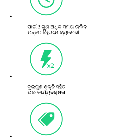
ପାଇଁ 3 ଗୁଣ ଅଧିକ ସମୟ ଚାଲିବ
ଉନ୍ନତ ଲିଥିୟମ ବ୍ୟାଟେରୀ
ଦୁଇଗୁଣ ଶକ୍ତି ସହିତ
ଭଲ କାର୍ଯ୍ୟଦକ୍ଷତା