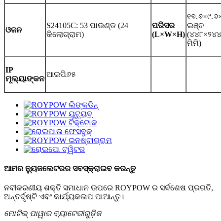
୧୭.୬×୯.୬
S24105C: 53 ପାଉଣ୍ଡ (24
ପରିସର
ଇଞ୍ଚ
ଓଜନ
କିଲୋଗ୍ରାମ)
(L×W×H)
(୪୪୮×୨୪
ମିମି)
IP
ଆଇପି୬୫
ମୂଲ୍ୟାଙ୍କନ
ଆମର ନ୍ୟୁଜଲେଟରର ସବସ୍କ୍ରାଇବ କରନ୍ତୁ
ନବୀକରଣୀୟ ଶକ୍ତି ସମାଧାନ ଉପରେ ROYPOW ର ସର୍ବଶେଷ ପ୍ରଗତି,
ଅନ୍ତର୍ଦୃଷ୍ଟି ଏବଂ କାର୍ଯ୍ୟକଳାପ ପାଆନ୍ତୁ।
ମୋଟିଭ୍ ପାୱାର ବ୍ୟାଟେରୀଗୁଡ଼ିକ