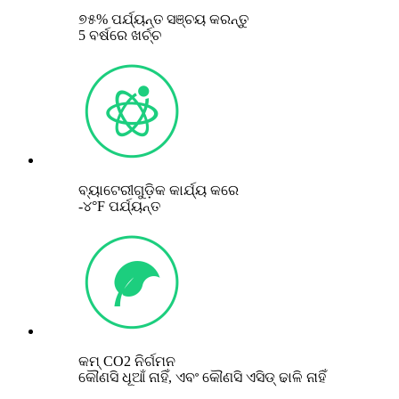
୭୫% ପର୍ଯ୍ୟନ୍ତ ସଞ୍ଚୟ କରନ୍ତୁ
5 ବର୍ଷରେ ଖର୍ଚ୍ଚ
ବ୍ୟାଟେରୀଗୁଡ଼ିକ କାର୍ଯ୍ୟ କରେ
-୪°F ପର୍ଯ୍ୟନ୍ତ
କମ୍ CO2 ନିର୍ଗମନ
କୌଣସି ଧୂଆଁ ନାହିଁ, ଏବଂ କୌଣସି ଏସିଡ୍ ଢାଳି ନାହିଁ