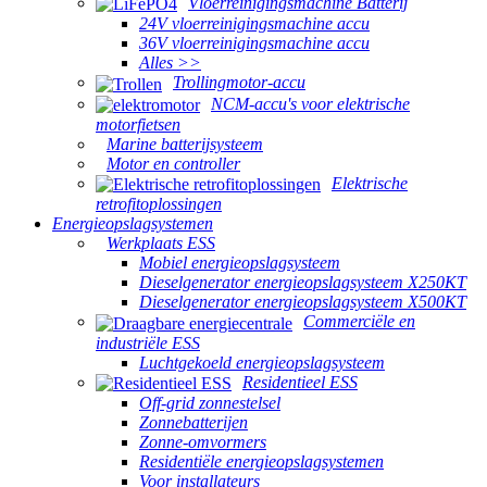
Vloerreinigingsmachine Batterij
24V vloerreinigingsmachine accu
36V vloerreinigingsmachine accu
Alles >>
Trollingmotor-accu
NCM-accu's voor elektrische
motorfietsen
Marine batterijsysteem
Motor en controller
Elektrische
retrofitoplossingen
Energieopslagsystemen
Werkplaats ESS
Mobiel energieopslagsysteem
Dieselgenerator energieopslagsysteem X250KT
Dieselgenerator energieopslagsysteem X500KT
Commerciële en
industriële ESS
Luchtgekoeld energieopslagsysteem
Residentieel ESS
Off-grid zonnestelsel
Zonnebatterijen
Zonne-omvormers
Residentiële energieopslagsystemen
Voor installateurs