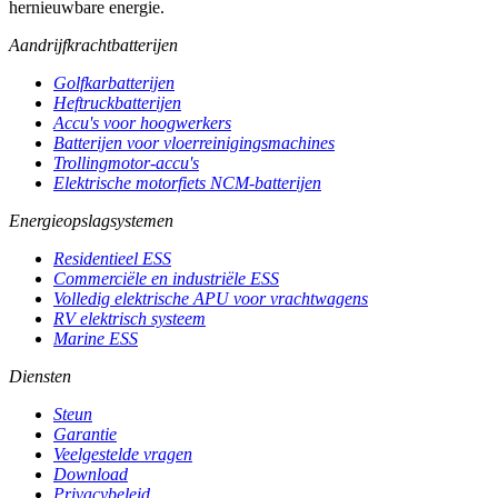
hernieuwbare energie.
Aandrijfkrachtbatterijen
Golfkarbatterijen
Heftruckbatterijen
Accu's voor hoogwerkers
Batterijen voor vloerreinigingsmachines
Trollingmotor-accu's
Elektrische motorfiets NCM-batterijen
Energieopslagsystemen
Residentieel ESS
Commerciële en industriële ESS
Volledig elektrische APU voor vrachtwagens
RV elektrisch systeem
Marine ESS
Diensten
Steun
Garantie
Veelgestelde vragen
Download
Privacybeleid