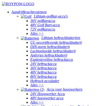
Aandrijfkrachtsystemen
Lithium-golfkar-accu's
36V golfkaraccu
48V Golf Bart-accu
72V golfkaraccu
Alles >>
Lithium heftruckbatterijen
UL-gecertificeerde heftruckbatterij
DIN-norm heftruckbatterij
Luchtgekoelde heftruckbatterij
Antivries heftruckbatterij
Explosieveilige heftruckaccu
24V heftruckaccu
36V heftruckaccu
48V heftruckaccu
80V heftruckaccu
Heftruck acculader
Alles >>
Accu voor hoogwerkers
24V Hoogwerker Accu
48V hoogwerker accu
Alles >>