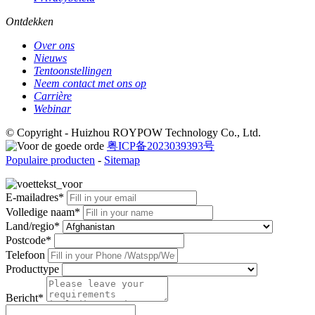
Ontdekken
Over ons
Nieuws
Tentoonstellingen
Neem contact met ons op
Carrière
Webinar
© Copyright - Huizhou ROYPOW Technology Co., Ltd.
粤ICP备2023039393号
Populaire producten
-
Sitemap
E-mailadres*
Volledige naam*
Land/regio*
Postcode*
Telefoon
Producttype
Bericht*