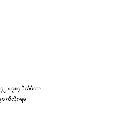
၇၄၂ x ၇၈၄ မီလီမီတာ
၀ ကီလိုဂရမ်