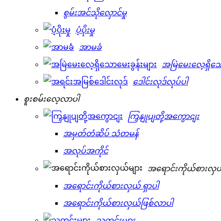
စွမ်းအင်သိုလှောင်မှု
ပံ့ပိုးမှု
အာမခံ
အမြဲမေးလေ့ရှိသေ
ဒေါင်းလုဒ်လုပ်ပါ
စူးစမ်းလေ့လာပါ
ကြှနျုပျတို့အကွောငျး
အမှတ်တံဆိပ် သံတမန်
အလုပ်အကိုင်
အရောင်းကိုယ်စားလှယ
အရောင်းကိုယ်စားလှယ် ရှာပါ
အရောင်းကိုယ်စားလှယ်ဖြစ်လာပါ
သတင်းများ