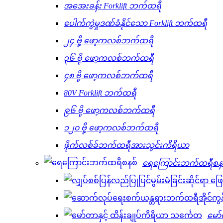
အအေးခန်း Forklift ဘက်ထရီ
ပေါက်ကွဲမှုဒဏ်ခံနိုင်သော Forklift ဘက်ထရီ
၂၄ ဗို့ ဖော့ကလစ်ဘက်ထရီ
၃၆ ဗို့ ဖော့ကလစ်ဘက်ထရီ
၄၈ ဗို့ ဖော့ကလစ်ဘက်ထရီ
80V Forklift ဘက်ထရီ
၉၆ ဗို့ ဖော့ကလစ်ဘက်ထရီ
၁၂၀ ဗို့ ဖော့ကလစ်ဘက်ထရီ
ဖိုက်လစ်ခ်ဘက်ထရီအားသွင်းကိရိယာ
ရေကြောင်းဘက်ထရီစန
မော်