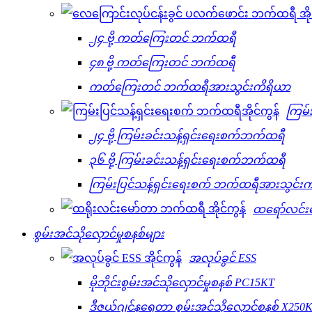
၂၄ ဗို့ ကတ်ကြေးတင် ဘက်ထရီ
၄၈ ဗို့ ကတ်ကြေးတင် ဘက်ထရီ
ကတ်ကြေးတင် ဘက်ထရီအားသွင်းကိရိယာ
ကြမ်
၂၄ ဗို့ ကြမ်းခင်းသန့်ရှင်းရေးစက်ဘက်ထရီ
၃၆ ဗို့ ကြမ်းခင်းသန့်ရှင်းရေးစက်ဘက်ထရီ
ကြမ်းပြင်သန့်ရှင်းရေးစက် ဘက်ထရီအားသွင်း
ထရော်လင်း
စွမ်းအင်သိုလှောင်မှုစနစ်များ
အလုပ်ခွင် ESS
မိုဘိုင်းစွမ်းအင်သိုလှောင်မှုစနစ် PC15KT
ဒီဇယ်ဂျင်နရေတာ စွမ်းအင်သိုလှောင်စနစ် X250