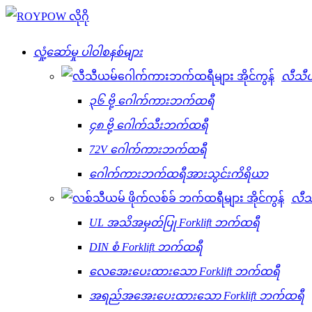
လှုံ့ဆော်မှု ပါဝါစနစ်များ
လီသီ
၃၆ ဗို့ ဂေါက်ကားဘက်ထရီ
၄၈ ဗို့ ဂေါက်သီးဘက်ထရီ
72V ဂေါက်ကားဘက်ထရီ
ဂေါက်ကားဘက်ထရီအားသွင်းကိရိယာ
လီသ
UL အသိအမှတ်ပြု Forklift ဘက်ထရီ
DIN စံ Forklift ဘက်ထရီ
လေအေးပေးထားသော Forklift ဘက်ထရီ
အရည်အအေးပေးထားသော Forklift ဘက်ထရီ