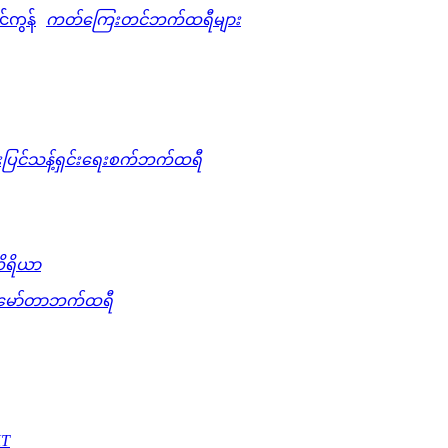
ကတ်ကြေးတင်ဘက်ထရီများ
းပြင်သန့်ရှင်းရေးစက်ဘက်ထရီ
ကိရိယာ
မော်တာဘက်ထရီ
KT