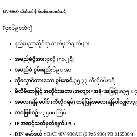
48V 690Ah လီသီယမ် ဖိုက်လစ်ကားဘက်ထရီ
F၄၈၆၉၀ဘီဂျီ
နည်းပညာဆိုင်ရာ သတ်မှတ်ချက်များ
အမည်ခံဗို့အား:
၄၈ဗို့ (၅၁.၂ဗို့)
အမည်ခံ စွမ်းရည်:
၆၉၀ အာ
သိုလှောင်ထားသော စွမ်းအင်-
၃၅.၃၃ ကီလိုဝပ်နာရီ
မီလီမီတာဖြင့် အတိုင်းအတာ (အလျား×အနံ×အမြင့်):
၈၃၅ x 
အလေးချိန် ပေါင် (ကီလိုဂရမ်) တန်ပြန်အလေးချိန်ပါလျှင်
၁၃၉
ဘဝဖြစ်စဥ်:
>၃၅၀၀ ကြိမ်
IP အဆင့်သတ်မှတ်ချက်:
IP65
DIN မော်ဒယ်：
BAT.48V-930AH (6 PzS 930) PB 0165864၊