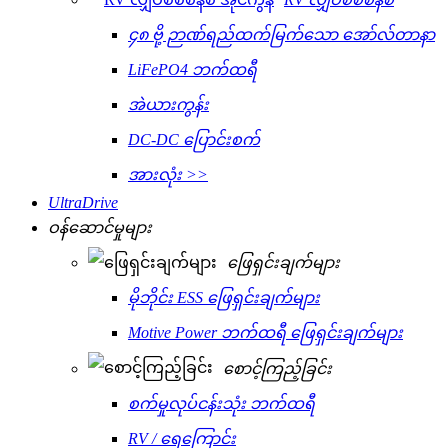
၄၈ ဗို့ ဉာဏ်ရည်ထက်မြက်သော အော်လ်တာနာ
LiFePO4 ဘက်ထရီ
အဲယားကွန်း
DC-DC ပြောင်းစက်
အားလုံး >>
UltraDrive
ဝန်ဆောင်မှုများ
ဖြေရှင်းချက်များ
မိုဘိုင်း ESS ဖြေရှင်းချက်များ
Motive Power ဘက်ထရီ ဖြေရှင်းချက်များ
စောင့်ကြည့်ခြင်း
စက်မှုလုပ်ငန်းသုံး ဘက်ထရီ
RV / ရေကြောင်း