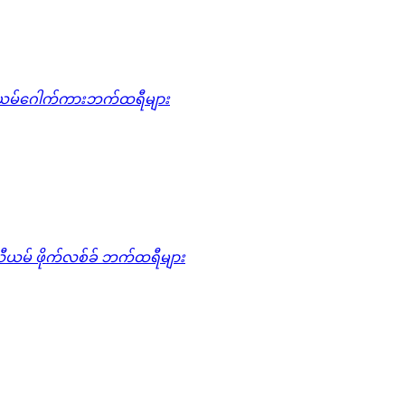
ယမ်ဂေါက်ကားဘက်ထရီများ
ီယမ် ဖိုက်လစ်ခ် ဘက်ထရီများ