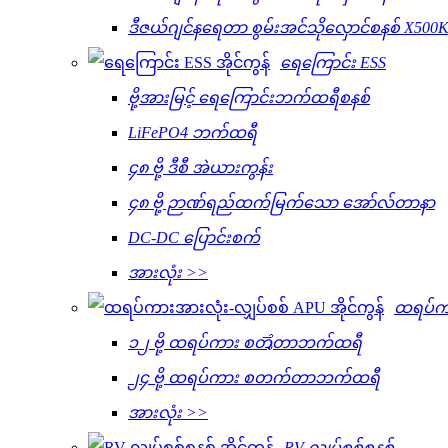
ဒီဇယ်ဂျင်နရေတာ စွမ်းအင်သိုလှောင်စနစ် X500
ရေကြောင်း ESS
ဗို့အားမြင့် ရေကြောင်းဘက်ထရီစနစ်
LiFePO4 ဘက်ထရီ
၄၈ ဗို့ ဒီစီ အဲယားကွန်း
၄၈ ဗို့ ဉာဏ်ရည်ထက်မြက်သော အော်လ်တာနာ
DC-DC ပြောင်းစက်
အားလုံး >>
ထရပ်က
၁၂ ဗို့ ထရပ်ကား စတೈတာဘက်ထရီ
၂၄ ဗို့ ထရပ်ကား စတက်တာဘက်ထရီ
အားလုံး >>
RV လျှပ်စစ်စနစ်