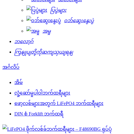
ပြပွဲများ
ဝဘ်ဆွေးနွေးပွဲ
အမှု
ဘလော့ဂ်
ကြှနျုပျတို့ကိုဆကျသှယျရနျ
အင်္ဂလိပ်
အိမ်
လှုံ့ဆော်မှုပါဝါဘက်ထရီများ
ဖော့လစ်များအတွက် LiFePO4 ဘက်ထရီများ
DIN စံ Forklift ဘက်ထရီ