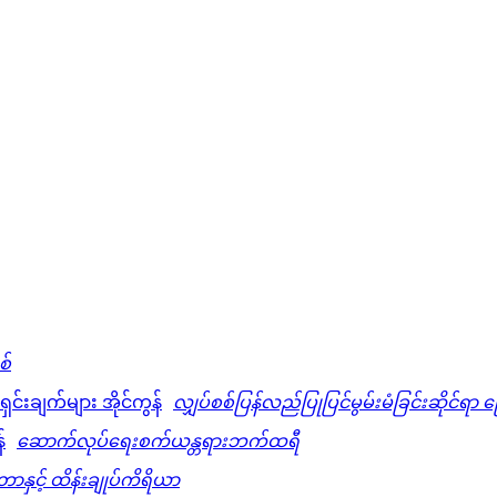
စ်
လျှပ်စစ်ပြန်လည်ပြုပြင်မွမ်းမံခြင်းဆိုင်ရာ ဖ
ဆောက်လုပ်ရေးစက်ယန္တရားဘက်ထရီ
တာနှင့် ထိန်းချုပ်ကိရိယာ