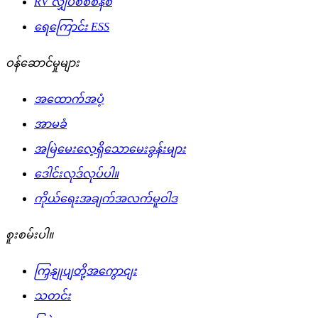
RV လျှပ်စစ်စနစ်
ရေကြောင်း ESS
ဝန်ဆောင်မှုများ
အထောက်အပံ့
အာမခံ
အမြဲမေးလေ့ရှိသောမေးခွန်းများ
ဒေါင်းလုဒ်လုပ်ပါ။
ကိုယ်ရေးအချက်အလက်မူဝါဒ
စူးစမ်းပါ။
ကြှနျုပျတို့အကွောငျး
သတင်း