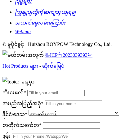
ပြပွဲများ
ကြှနျုပျတို့ကိုဆကျသှယျရနျ
အသက်မွေးဝမ်းကြောင်း
Webinar
© မူပိုင်ခွင့် - Huizhou ROYPOW Technology Co., Ltd.
粤ICP备2023039393号
Hot Products များ
-
ဆိုက်မြေပုံ
အီးမေးလ်*
အမည်အပြည့်အစုံ*
နိုင်ငံ/ဒေသ*
စာတိုက်သင်္ကေတ*
ဖုန်း