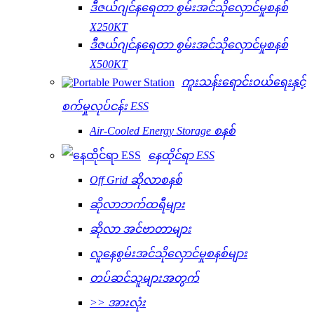
ဒီဇယ်ဂျင်နရေတာ စွမ်းအင်သိုလှောင်မှုစနစ်
X250KT
ဒီဇယ်ဂျင်နရေတာ စွမ်းအင်သိုလှောင်မှုစနစ်
X500KT
ကူးသန်းရောင်းဝယ်ရေးနှင့်
စက်မှုလုပ်ငန်း ESS
Air-Cooled Energy Storage စနစ်
နေထိုင်ရာ ESS
Off Grid ဆိုလာစနစ်
ဆိုလာဘက်ထရီများ
ဆိုလာ အင်ဗာတာများ
လူနေစွမ်းအင်သိုလှောင်မှုစနစ်များ
တပ်ဆင်သူများအတွက်
>> အားလုံး