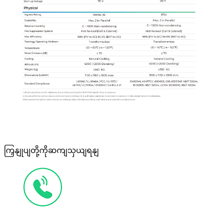
ကြှနျုပျတို့ကိုဆကျသှယျရနျ