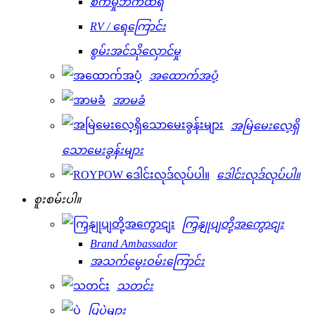
စက်မှုဘက်ထရီ
RV / ရေကြောင်း
စွမ်းအင်သိုလှောင်မှု
အထောက်အပံ့
အာမခံ
အမြဲမေးလေ့ရှိ
သောမေးခွန်းများ
ဒေါင်းလုဒ်လုပ်ပါ။
စူးစမ်းပါ။
ကြှနျုပျတို့အကွောငျး
Brand Ambassador
အသက်မွေးဝမ်းကြောင်း
သတင်း
ပြပွဲများ