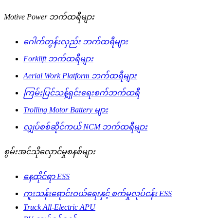
Motive Power ဘက်ထရီများ
ဂေါက်တွန်းလှည်း ဘက်ထရီများ
Forklift ဘက်ထရီများ
Aerial Work Platform ဘက်ထရီများ
ကြမ်းပြင်သန့်ရှင်းရေးစက်ဘက်ထရီ
Trolling Motor Battery များ
လျှပ်စစ်ဆိုင်ကယ် NCM ဘက်ထရီများ
စွမ်းအင်သိုလှောင်မှုစနစ်များ
နေထိုင်ရာ ESS
ကူးသန်းရောင်းဝယ်ရေးနှင့် စက်မှုလုပ်ငန်း ESS
Truck All-Electric APU