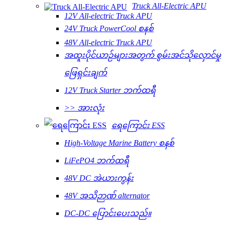
Truck All-Electric APU
12V All-electric Truck APU
24V Truck PowerCool စနစ်
48V All-electric Truck APU
အထူးပိုင်ယာဉ်များအတွက် စွမ်းအင်သိုလှောင်မှု
ဖြေရှင်းချက်
12V Truck Starter ဘက်ထရီ
>> အားလုံး
ရေကြောင်း ESS
High-Voltage Marine Battery စနစ်
LiFePO4 ဘက်ထရီ
48V DC အဲယားကွန်း
48V အသိဉာဏ် alternator
DC-DC ပြောင်းပေးသည်။