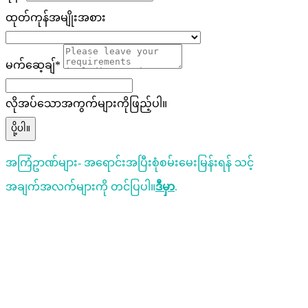
ထုတ်ကုန်အမျိုးအစား
မက်ဆေ့ချ်*
လိုအပ်သောအကွက်များကိုဖြည့်ပါ။
ပို့ပါ။
အကြံဥာဏ်များ- အရောင်းအပြီးစုံစမ်းမေးမြန်းရန် သင့်
အချက်အလက်များကို တင်ပြပါ။
ဒီမှာ
.