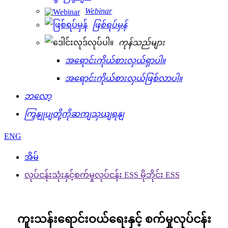
Webinar
ဖြစ်ရပ်မှန်
ကုန်သည်များ
အရောင်းကိုယ်စားလှယ်ရှာပါ။
အရောင်းကိုယ်စားလှယ်ဖြစ်လာပါ။
ဘလော့
ကြှနျုပျတို့ကိုဆကျသှယျရနျ
ENG
အိမ်
လုပ်ငန်းသုံးနှင့်စက်မှုလုပ်ငန်း ESS မိုဘိုင်း ESS
ကူးသန်းရောင်းဝယ်ရေးနှင့် စက်မှုလုပ်ငန်း