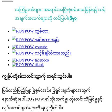
အကြံဥာဏ်များ- အရောင်းအပြီးစုံစမ်းမေးမြန်းရန် သင့်
အချက်အလက်များကို တင်ပြပါ။
ဒီမှာ
.
ကျွန်ုပ်တို့၏သတင်းလွှာကို စာရင်းသွင်းပါ။
ပြန်လည်ပြည့်ဖြိုးမြဲစွမ်းအင်ဖြေရှင်းချက်များအတွက်
နောက်ဆုံးပေါ် ROYPOW ၏တိုးတက်မှု၊ ထိုးထွင်းသိမြင်မှုနှင့်
လုပ်ဆောင်ချက်များကို ရယူလိုက်ပါ။