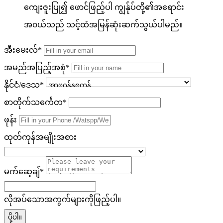
ကျေးဇူးပြု၍ ဖောင်ဖြည့်ပါ ကျွန်ုပ်တို့၏အရောင်း
အ၀ယ်သည် သင့်ထံအမြန်ဆုံးဆက်သွယ်ပါမည်။
အီးမေးလ်*
အမည်အပြည့်အစုံ*
နိုင်ငံ/ဒေသ*
စာတိုက်သင်္ကေတ*
ဖုန်း
ထုတ်ကုန်အမျိုးအစား
မက်ဆေ့ချ်*
လိုအပ်သောအကွက်များကိုဖြည့်ပါ။
ပို့ပါ။