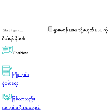
ရှာဖွေရန် Enter သို့မဟုတ် ESC ကို
ပိတ်ရန် နှိပ်ပါ။
ChatNow
ကြိုရောင်း
စုံစမ်းရေး
ဖြစ်လာသည်။
အရောင်းကိုယ်စားလှယ်