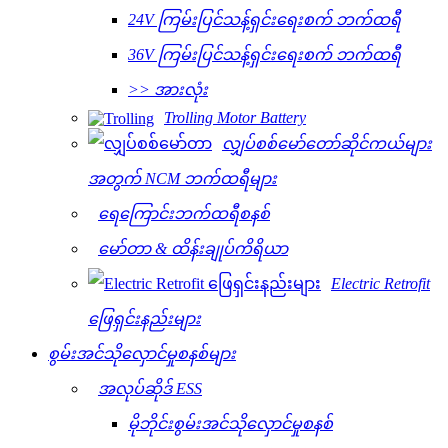
24V ကြမ်းပြင်သန့်ရှင်းရေးစက် ဘက်ထရီ
36V ကြမ်းပြင်သန့်ရှင်းရေးစက် ဘက်ထရီ
>> အားလုံး
Trolling Motor Battery
လျှပ်စစ်မော်တော်ဆိုင်ကယ်များ
အတွက် NCM ဘက်ထရီများ
ရေကြောင်းဘက်ထရီစနစ်
မော်တာ & ထိန်းချုပ်ကိရိယာ
Electric Retrofit
ဖြေရှင်းနည်းများ
စွမ်းအင်သိုလှောင်မှုစနစ်များ
အလုပ်ဆိုဒ် ESS
မိုဘိုင်းစွမ်းအင်သိုလှောင်မှုစနစ်