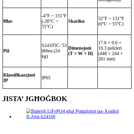
-4°F ~ 131°F
32°F ~ 131°F
Ħlas
(-20°C ~
Skariku
(0°C ~ 55°C)
55°C)
17.6 × 9.6 ×
S24105C: 53
Dimensjoni
10.3 pulzieri
Piż
libbra (24
(T × W × H)
(448 × 244 ×
kg)
261 mm)
Klassifikazzjoni
IP65
IP
JISTA’ JGĦOĠBOK