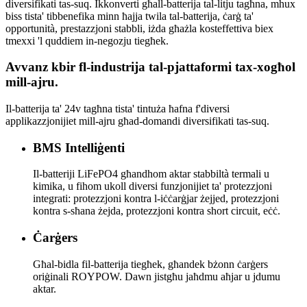
diversifikati tas-suq. Ikkonverti għall-batterija tal-litju tagħna, mhux
biss tista' tibbenefika minn ħajja twila tal-batterija, ċarġ ta'
opportunità, prestazzjoni stabbli, iżda għażla kosteffettiva biex
tmexxi 'l quddiem in-negozju tiegħek.
Avvanz kbir fl-industrija tal-pjattaformi tax-xogħol
mill-ajru.
Il-batterija ta' 24v tagħna tista' tintuża ħafna f'diversi
applikazzjonijiet mill-ajru għad-domandi diversifikati tas-suq.
BMS Intelliġenti
Il-batteriji LiFePO4 għandhom aktar stabbiltà termali u
kimika, u fihom ukoll diversi funzjonijiet ta' protezzjoni
integrati: protezzjoni kontra l-iċċarġjar żejjed, protezzjoni
kontra s-sħana żejda, protezzjoni kontra short circuit, eċċ.
Ċarġers
Għal-bidla fil-batterija tiegħek, għandek bżonn ċarġers
oriġinali ROYPOW. Dawn jistgħu jaħdmu aħjar u jdumu
aktar.