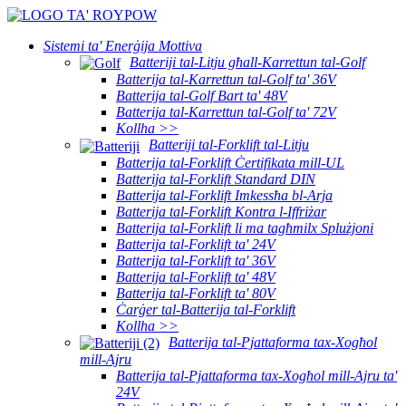
Sistemi ta' Enerġija Mottiva
Batteriji tal-Litju għall-Karrettun tal-Golf
Batterija tal-Karrettun tal-Golf ta' 36V
Batterija tal-Golf Bart ta' 48V
Batterija tal-Karrettun tal-Golf ta' 72V
Kollha >>
Batteriji tal-Forklift tal-Litju
Batterija tal-Forklift Ċertifikata mill-UL
Batterija tal-Forklift Standard DIN
Batterija tal-Forklift Imkessħa bl-Arja
Batterija tal-Forklift Kontra l-Iffriżar
Batterija tal-Forklift li ma tagħmilx Splużjoni
Batterija tal-Forklift ta' 24V
Batterija tal-Forklift ta' 36V
Batterija tal-Forklift ta' 48V
Batterija tal-Forklift ta' 80V
Ċarġer tal-Batterija tal-Forklift
Kollha >>
Batterija tal-Pjattaforma tax-Xogħol
mill-Ajru
Batterija tal-Pjattaforma tax-Xogħol mill-Ajru ta'
24V