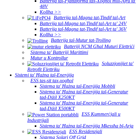
Batterija tal-Pjattaforma tax-Xogħol mill-Ajru ta'
48V
Kollha >>
Batterija tal-Magna tat-Tindif tal-Art
Batterija tal-Magna tat-Tindif tal-Art ta' 24V
Batterija tal-Magna tat-Tindif tal-Art ta' 36V
Kollha >>
Batterija tal-Mutur tat-Trolling
Batteriji NCM Għal Muturi Elettriċi
Sistema ta' Batteriji Marittimi
Mutur u Kontrollur
Soluzzjonijiet ta'
Retrofit Elettriku
Sistemi ta' Ħażna tal-Enerġija
ESS tas-sit tax-xogħol
Sistema ta' Ħażna tal-Enerġija Mobbli
Sistema ta' Ħażna tal-Enerġija tal-Ġeneratur
tad-Diżil X250KT
Sistema ta' Ħażna tal-Enerġija tal-Ġeneratur
tad-Diżil X500KT
ESS Kummerċjali u
Industrijali
Sistema ta' Ħażna tal-Enerġija Mkessħa bl-Arja
ESS Residenzjali
Sistema Solari Off Grid