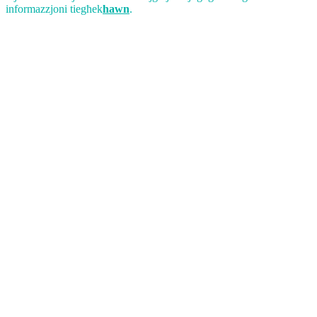
informazzjoni tiegħek
hawn
.