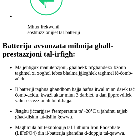
Mhux frekwenti
sostituzzjonijiet tal-batteriji
Batterija avvanzata mibnija għall-
prestazzjoni tal-irfigħ:
Ma jeħtiġux manutenzjoni, għalhekk m'għandekx bżonn
tagħmel xi xogħol iebes bħalma jġiegħlek tagħmel iċ-ċomb-
aċidu.
Il-batteriji tagħna għandhom ħajja ħafna itwal minn dawk taċ-
ċomb-aċidu, kważi aktar minn 3 darbiet, u dan jipprovdilek
valur eċċezzjonali tul il-ħajja.
Jistgħu jiċċarġjaw f'temperatura ta' -20°C u jaħdmu tajjeb
għad-disinn tat-tisħin ġewwa.
Magħmula bit-teknoloġija tal-Lithium Iron Phosphate
(LiFePO4) din il-batterija għandha d-doppju tal-qawwa.