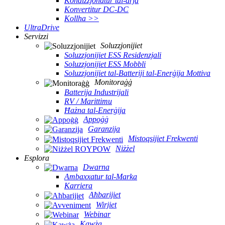
Kondizzjonatur tal-arja
Konvertitur DC-DC
Kollha >>
UltraDrive
Servizzi
Soluzzjonijiet
Soluzzjonijiet ESS Residenzjali
Soluzzjonijiet ESS Mobbli
Soluzzjonijiet tal-Batteriji tal-Enerġija Mottiva
Monitoraġġ
Batterija Industrijali
RV / Marittimu
Ħażna tal-Enerġija
Appoġġ
Garanzija
Mistoqsijiet Frekwenti
Niżżel
Esplora
Dwarna
Ambaxxatur tal-Marka
Karriera
Aħbarijiet
Wirjiet
Webinar
Kawża