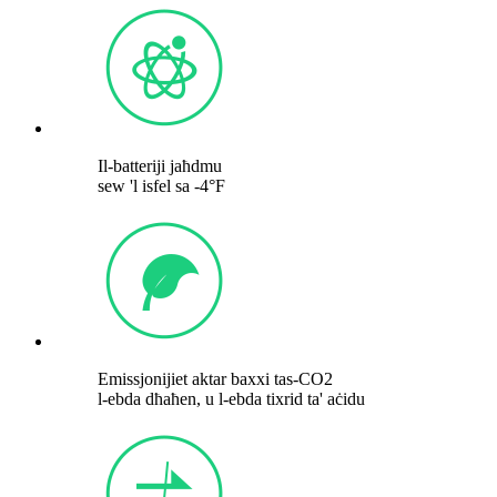
Il-batteriji jaħdmu
sew 'l isfel sa -4°F
Emissjonijiet aktar baxxi tas-CO2
l-ebda dħaħen, u l-ebda tixrid ta' aċidu