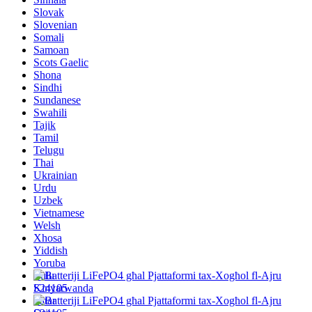
Slovak
Slovenian
Somali
Samoan
Scots Gaelic
Shona
Sindhi
Sundanese
Swahili
Tajik
Tamil
Telugu
Thai
Ukrainian
Urdu
Uzbek
Vietnamese
Welsh
Xhosa
Yiddish
Yoruba
Zulu
Kinyarwanda
Tatar