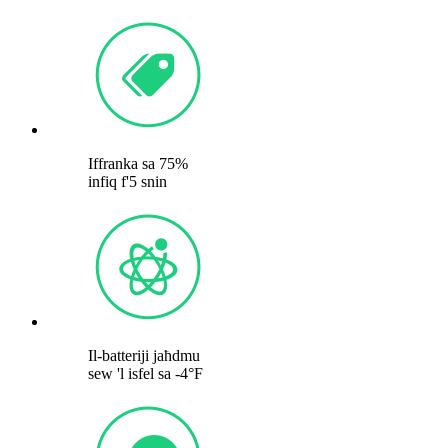
Iffranka sa 75%
infiq f'5 snin
Il-batteriji jaħdmu
sew 'l isfel sa -4°F