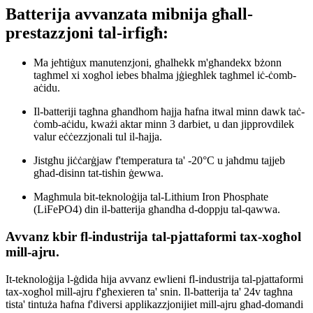
Batterija avvanzata mibnija għall-
prestazzjoni tal-irfigħ:
Ma jeħtiġux manutenzjoni, għalhekk m'għandekx bżonn
tagħmel xi xogħol iebes bħalma jġiegħlek tagħmel iċ-ċomb-
aċidu.
Il-batteriji tagħna għandhom ħajja ħafna itwal minn dawk taċ-
ċomb-aċidu, kważi aktar minn 3 darbiet, u dan jipprovdilek
valur eċċezzjonali tul il-ħajja.
Jistgħu jiċċarġjaw f'temperatura ta' -20°C u jaħdmu tajjeb
għad-disinn tat-tisħin ġewwa.
Magħmula bit-teknoloġija tal-Lithium Iron Phosphate
(LiFePO4) din il-batterija għandha d-doppju tal-qawwa.
Avvanz kbir fl-industrija tal-pjattaformi tax-xogħol
mill-ajru.
It-teknoloġija l-ġdida hija avvanz ewlieni fl-industrija tal-pjattaformi
tax-xogħol mill-ajru f'għexieren ta' snin. Il-batterija ta' 24v tagħna
tista' tintuża ħafna f'diversi applikazzjonijiet mill-ajru għad-domandi