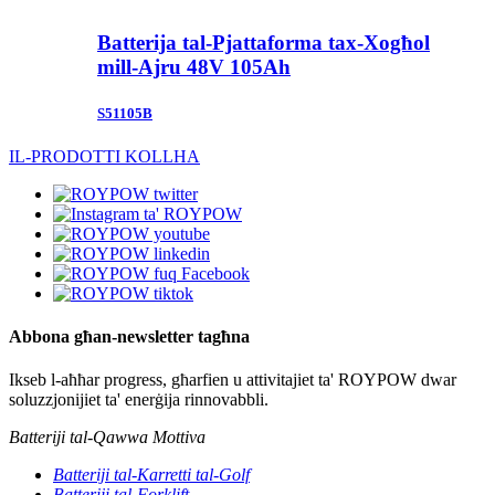
Batterija tal-Pjattaforma tax-Xogħol
mill-Ajru 48V 105Ah
S51105B
IL-PRODOTTI KOLLHA
Abbona għan-newsletter tagħna
Ikseb l-aħħar progress, għarfien u attivitajiet ta' ROYPOW dwar
soluzzjonijiet ta' enerġija rinnovabbli.
Batteriji tal-Qawwa Mottiva
Batteriji tal-Karretti tal-Golf
Batteriji tal-Forklift