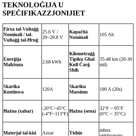
TEKNOLOĠIJA U
SPEĊIFIKAZZJONIJIET
Firxa tal-Vultaġġ
25.6 V /
Kapaċità
Nominali / tal-
105 Ah
20~28.8 V
Nominali
Vultaġġ tal-Ħruġ
Kilometraġġ
Enerġija
Tipiku Għal
35-48 km (20-30
2.68 kWh
Maħżuna
Kull Ċarġ
mil)
Sħiħ
Skarika
Skariku
120A
180 A (20s)
Kontinwa
Massimu
-20°C~45°C
32°F ~ 95°F
Ħażna (xahar)
Ħażna (sena)
(-4°F~113°F)
(0°C ~ 35°C)
mhux
Materjal tal-kisi
Azzar
Tisħin
obbligatorju