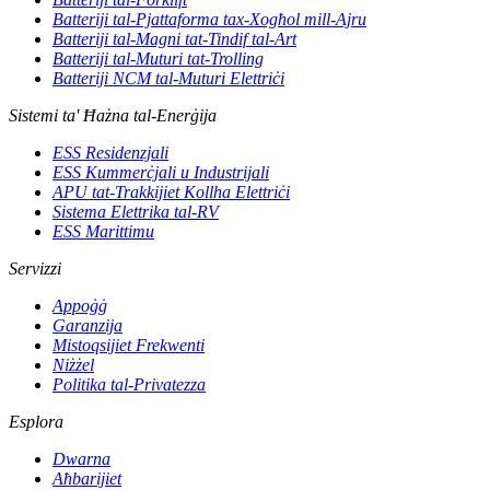
Batteriji tal-Pjattaforma tax-Xogħol mill-Ajru
Batteriji tal-Magni tat-Tindif tal-Art
Batteriji tal-Muturi tat-Trolling
Batteriji NCM tal-Muturi Elettriċi
Sistemi ta' Ħażna tal-Enerġija
ESS Residenzjali
ESS Kummerċjali u Industrijali
APU tat-Trakkijiet Kollha Elettriċi
Sistema Elettrika tal-RV
ESS Marittimu
Servizzi
Appoġġ
Garanzija
Mistoqsijiet Frekwenti
Niżżel
Politika tal-Privatezza
Esplora
Dwarna
Aħbarijiet