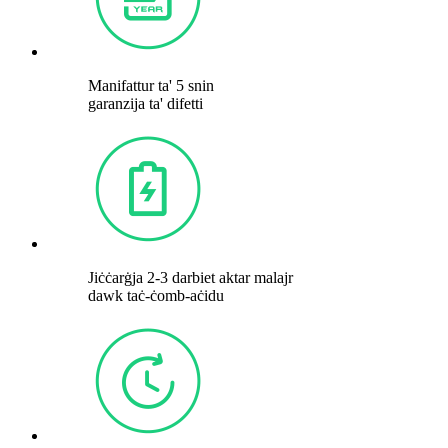
Manifattur ta' 5 snin
garanzija ta' difetti
Jiċċarġja 2-3 darbiet aktar malajr
dawk taċ-ċomb-aċidu