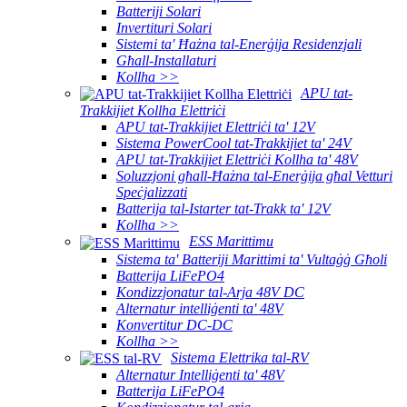
Batteriji Solari
Invertituri Solari
Sistemi ta' Ħażna tal-Enerġija Residenzjali
Għall-Installaturi
Kollha >>
APU tat-
Trakkijiet Kollha Elettriċi
APU tat-Trakkijiet Elettriċi ta' 12V
Sistema PowerCool tat-Trakkijiet ta' 24V
APU tat-Trakkijiet Elettriċi Kollha ta' 48V
Soluzzjoni għall-Ħażna tal-Enerġija għal Vetturi
Speċjalizzati
Batterija tal-Istarter tat-Trakk ta' 12V
Kollha >>
ESS Marittimu
Sistema ta' Batteriji Marittimi ta' Vultaġġ Għoli
Batterija LiFePO4
Kondizzjonatur tal-Arja 48V DC
Alternatur intelliġenti ta' 48V
Konvertitur DC-DC
Kollha >>
Sistema Elettrika tal-RV
Alternatur Intelliġenti ta' 48V
Batterija LiFePO4