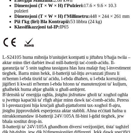
Enerġija Maħżuna:
2.68 kWh
Dimensjoni (T × W × H) f'Pulzieri:
17.6 × 9.6 × 10.3
pulzieri
Dimensjoni (T × W × H) f'Millimetru:
448 × 244 × 261 mm
Piż f'kg (liri) Bla Kontrapiż:
53 libbra (24 kg)
Klassifikazzjoni tal-IP:
IP65
L-S24105 huma mibnija b'unitajiet kompatti u jiftaħru b'ħajja twila –
aktar minn tliet darbiet itwal mill-batteriji taċ-ċomb-aċidu. Il-
garanzija ta' 5 snin tagħna tassigura ħlas lura malajr fuq l-investiment
tiegħek. Barra minn hekk, il-batteriji tal-litju avvanzati jfissru li
m'hemm l-ebda tixrid ta' aċidu, l-ebda dħaħen, u l-ebda korrużjoni,
jiġifieri li kważi m'hemm l-ebda bżonn ta' manutenzjoni ta' kuljum,
għalhekk huma aħjar għalik u għall-ambjent.
B'densità ta' enerġija ogħla, jistgħu jisfruttaw għoli ta' xogħol ogħla
u jwettqu kapaċità ta' rfigħ aħjar minn dawk taċ-ċomb-aċidu. Peress
li l-prestazzjoni hija kruċjali għall-pjattaformi tax-xogħol fl-ajru,
jistgħu jipprovdulek esperjenza aktar stabbli. Aħna eċċitati ħafna u
nirrakkomandaw il-batteriji 24V/105A fil-bini l-ġdid tiegħek, jew
bħala sostitut drop-in.
Il-batteriji ta' 24V/105A għandhom diversi verżjonijiet, tista' tagħżel
dik bit-tisħin, jew dik b'dimensjonijiet differenti. Jekk dawk speċifiċi