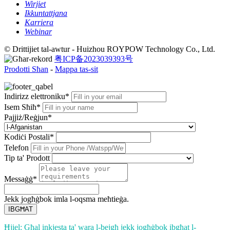
Wirjiet
Ikkuntattjana
Karriera
Webinar
© Drittijiet tal-awtur - Huizhou ROYPOW Technology Co., Ltd.
粤ICP备2023039393号
Prodotti Sħan
-
Mappa tas-sit
Indirizz elettroniku*
Isem Sħiħ*
Pajjiż/Reġjun*
Kodiċi Postali*
Telefon
Tip ta' Prodott
Messaġġ*
Jekk jogħġbok imla l-oqsma meħtieġa.
IBGĦAT
Ħjiel: Għal inkjesta ta' wara l-bejgħ jekk jogħġbok ibgħat l-