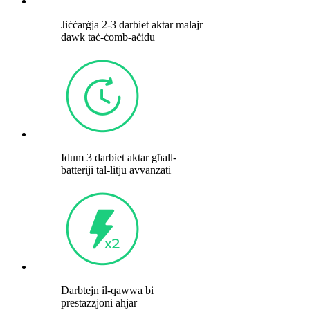
Jiċċarġja 2-3 darbiet aktar malajr
dawk taċ-ċomb-aċidu
Idum 3 darbiet aktar għall-
batteriji tal-litju avvanzati
Darbtejn il-qawwa bi
prestazzjoni aħjar