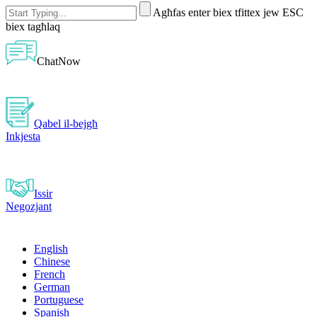
Agħfas enter biex tfittex jew ESC
biex tagħlaq
ChatNow
Qabel il-bejgħ
Inkjesta
Issir
Negozjant
English
Chinese
French
German
Portuguese
Spanish