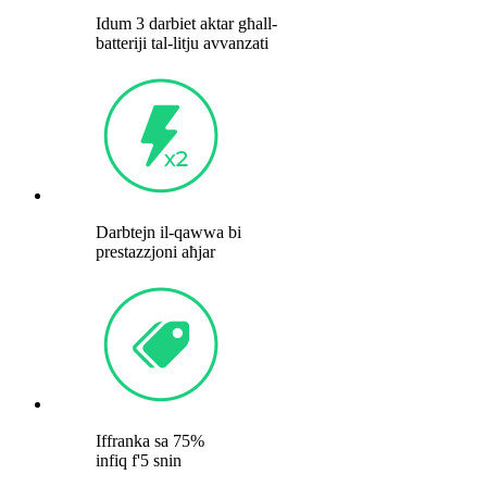
Idum 3 darbiet aktar għall-
batteriji tal-litju avvanzati
Darbtejn il-qawwa bi
prestazzjoni aħjar
Iffranka sa 75%
infiq f'5 snin