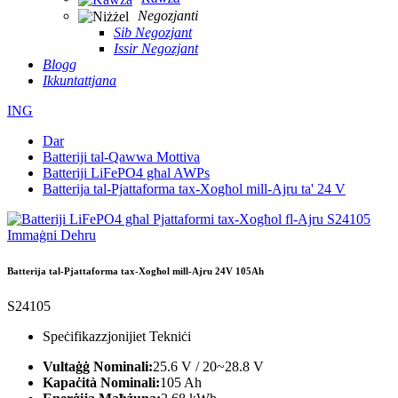
Negozjanti
Sib Negozjant
Issir Negozjant
Blogg
Ikkuntattjana
ING
Dar
Batteriji tal-Qawwa Mottiva
Batteriji LiFePO4 għal AWPs
Batterija tal-Pjattaforma tax-Xogħol mill-Ajru ta' 24 V
Batterija tal-Pjattaforma tax-Xogħol mill-Ajru 24V 105Ah
S24105
Speċifikazzjonijiet Tekniċi
Vultaġġ Nominali:
25.6 V / 20~28.8 V
Kapaċità Nominali:
105 Ah