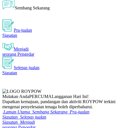
Sembang Sekarang
Pra-jualan
Siasatan
Menjadi
seorang Pengedar
Selepas jualan
Siasatan
Mulakan Anda
PERCUMA
Langganan Hari Ini!
Dapatkan kemajuan, pandangan dan aktiviti ROYPOW terkini
mengenai penyelesaian tenaga boleh diperbaharui.
Laman Utama
Sembang Sekarang
Pra-jualan
Siasatan
Selepas jualan
Siasatan
Menjadi
seorang Pengedar