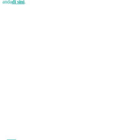
anda
di sini
.