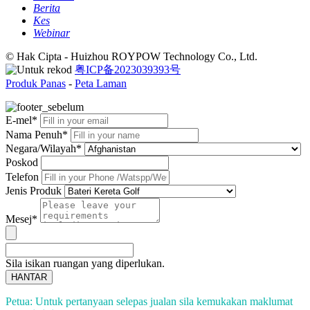
Berita
Kes
Webinar
© Hak Cipta - Huizhou ROYPOW Technology Co., Ltd.
粤ICP备2023039393号
Produk Panas
-
Peta Laman
E-mel*
Nama Penuh*
Negara/Wilayah*
Poskod
Telefon
Jenis Produk
Mesej*
Sila isikan ruangan yang diperlukan.
HANTAR
Petua: Untuk pertanyaan selepas jualan sila kemukakan maklumat