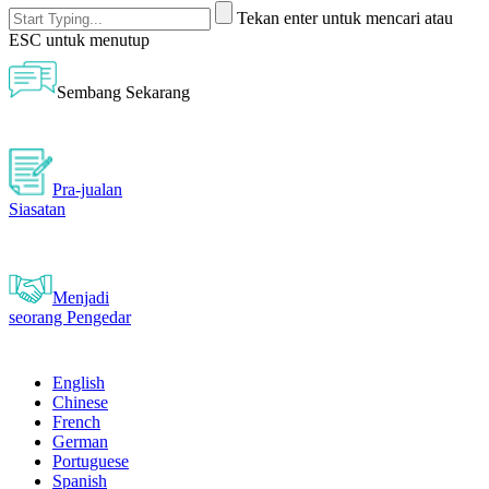
Tekan enter untuk mencari atau
ESC untuk menutup
Sembang Sekarang
Pra-jualan
Siasatan
Menjadi
seorang Pengedar
English
Chinese
French
German
Portuguese
Spanish