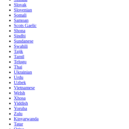
Slovak
Slovenian
Somali
Samoan
Scots Gaelic
Shona
Sindhi
Sundanese
Swahili
Tajik
Tamil
Telugu
Thai
Ukrainian
Urdu
Uzbek
Vietnamese
Welsh
Xhosa
Yiddish
Yoruba
Zulu
Kinyarwanda
Tatar