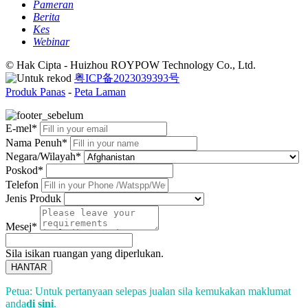
Pameran
Berita
Kes
Webinar
© Hak Cipta - Huizhou ROYPOW Technology Co., Ltd.
粤ICP备2023039393号
Produk Panas
-
Peta Laman
E-mel*
Nama Penuh*
Negara/Wilayah*
Poskod*
Telefon
Jenis Produk
Mesej*
Sila isikan ruangan yang diperlukan.
HANTAR
Petua: Untuk pertanyaan selepas jualan sila kemukakan maklumat
anda
di sini
.