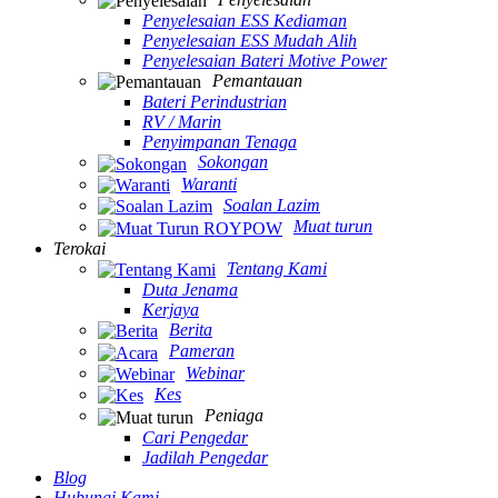
Penyelesaian ESS Kediaman
Penyelesaian ESS Mudah Alih
Penyelesaian Bateri Motive Power
Pemantauan
Bateri Perindustrian
RV / Marin
Penyimpanan Tenaga
Sokongan
Waranti
Soalan Lazim
Muat turun
Terokai
Tentang Kami
Duta Jenama
Kerjaya
Berita
Pameran
Webinar
Kes
Peniaga
Cari Pengedar
Jadilah Pengedar
Blog
Hubungi Kami