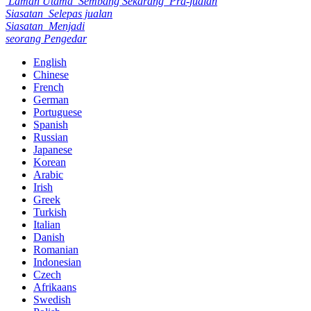
Laman Utama
Sembang Sekarang
Pra-jualan
Siasatan
Selepas jualan
Siasatan
Menjadi
seorang Pengedar
English
Chinese
French
German
Portuguese
Spanish
Russian
Japanese
Korean
Arabic
Irish
Greek
Turkish
Italian
Danish
Romanian
Indonesian
Czech
Afrikaans
Swedish