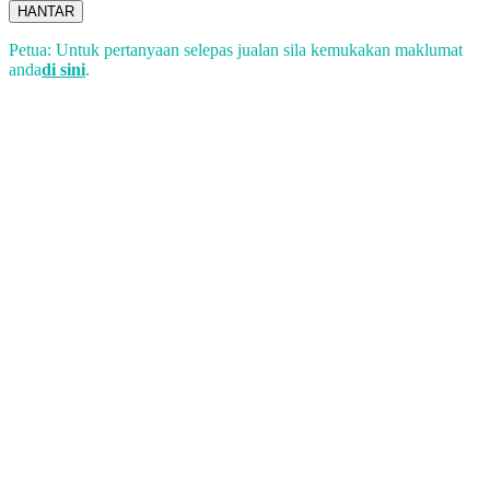
HANTAR
Petua: Untuk pertanyaan selepas jualan sila kemukakan maklumat
anda
di sini
.