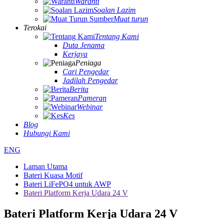
Waranti
Soalan Lazim
Muat turun
Terokai
Tentang Kami
Duta Jenama
Kerjaya
Peniaga
Cari Pengedar
Jadilah Pengedar
Berita
Pameran
Webinar
Kes
Blog
Hubungi Kami
ENG
Laman Utama
Bateri Kuasa Motif
Bateri LiFePO4 untuk AWP
Bateri Platform Kerja Udara 24 V
Bateri Platform Kerja Udara 24 V