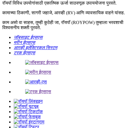
रॉयपॉ विविध उपयोगांसाठी एकात्मिक ऊर्जा साठवणूक उपाययोजना पुरवते.
कामाच्या ठिकाणी, सागरी जहाजे, आरव्ही (RV) आणि व्यावसायिक वाहने यांसह.
काम असो वा साहस, तुम्ही कुठेही जा, रॉयपॉ (ROYPOW) तुम्हाला भरवशाची
विश्वसनीय शक्ती पुरवते.
जॉबसाइट ईएसएस
मरीन ईएसएस
आरव्ही इलेक्ट्रिकल सिस्टम
ट्रक ईएसएस