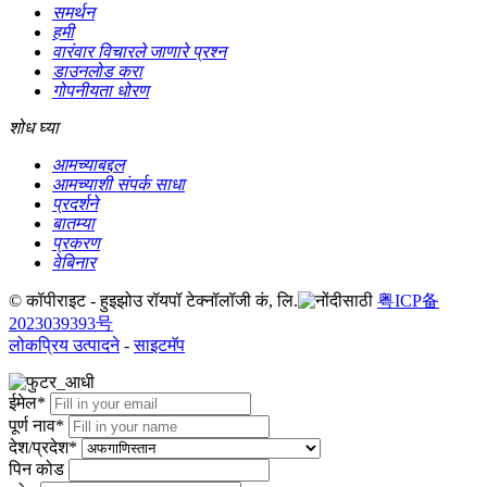
समर्थन
हमी
वारंवार विचारले जाणारे प्रश्न
डाउनलोड करा
गोपनीयता धोरण
शोध घ्या
आमच्याबद्दल
आमच्याशी संपर्क साधा
प्रदर्शने
बातम्या
प्रकरण
वेबिनार
© कॉपीराइट - हुइझोउ रॉयपॉ टेक्नॉलॉजी कं, लि.
粤ICP备
2023039393号
लोकप्रिय उत्पादने
-
साइटमॅप
ईमेल*
पूर्ण नाव*
देश/प्रदेश*
पिन कोड