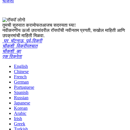
चौकशी
तुमची सुरुवात करा
मोफत
आजच सदस्यता घ्या!
नवीकरणीय ऊर्जा उपायांवरील रॉयपॉची नवीनतम प्रगती, सखोल माहिती आणि
उपक्रमांची माहिती मिळवा.
घर
चॅटनाऊ
पूर्व-विक्री
चौकशी
विक्रीपश्चात
चौकशी
व्हा
एक विक्रेता
English
Chinese
French
German
Portuguese
Spanish
Russian
Japanese
Korean
Arabic
Irish
Greek
Turkish