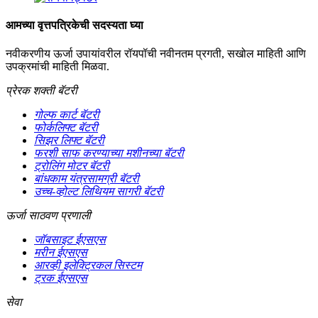
आमच्या वृत्तपत्रिकेची सदस्यता घ्या
नवीकरणीय ऊर्जा उपायांवरील रॉयपॉची नवीनतम प्रगती, सखोल माहिती आणि
उपक्रमांची माहिती मिळवा.
प्रेरक शक्ती बॅटरी
गोल्फ कार्ट बॅटरी
फोर्कलिफ्ट बॅटरी
सिझर लिफ्ट बॅटरी
फरशी साफ करण्याच्या मशीनच्या बॅटरी
ट्रोलिंग मोटर बॅटरी
बांधकाम यंत्रसामग्री बॅटरी
उच्च-व्होल्ट लिथियम सागरी बॅटरी
ऊर्जा साठवण प्रणाली
जॉबसाइट ईएसएस
मरीन ईएसएस
आरव्ही इलेक्ट्रिकल सिस्टम
ट्रक ईएसएस
सेवा