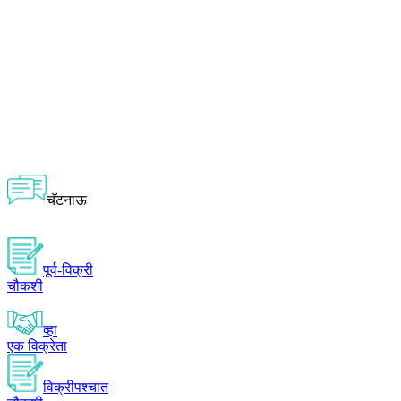
चॅटनाऊ
पूर्व-विक्री
चौकशी
व्हा
एक विक्रेता
विक्रीपश्चात