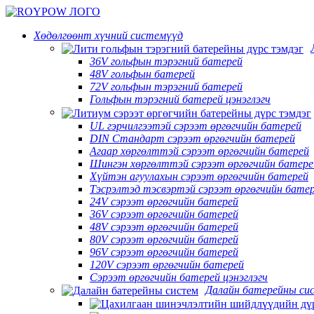
Хөдөлгөөнт хүчний системүүд
36V гольфын тэрэгний батерей
48V гольфын батерей
72V гольфын тэрэгний батерей
Гольфын тэрэгний батерей цэнэглэгч
UL гэрчилгээтэй сэрээт өргөгчийн батерей
DIN Стандарт сэрээт өргөгчийн батерей
Агаар хөргөлттэй сэрээт өргөгчийн батерей
Шингэн хөргөлттэй сэрээт өргөгчийн батере
Хүйтэн агуулахын сэрээт өргөгчийн батерей
Тэсрэлтэд тэсвэртэй сэрээт өргөгчийн бате
24V сэрээт өргөгчийн батерей
36V сэрээт өргөгчийн батерей
48V сэрээт өргөгчийн батерей
80V сэрээт өргөгчийн батерей
96V сэрээт өргөгчийн батерей
120V сэрээт өргөгчийн батерей
Сэрээт өргөгчийн батерей цэнэглэгч
Далайн батерейны си