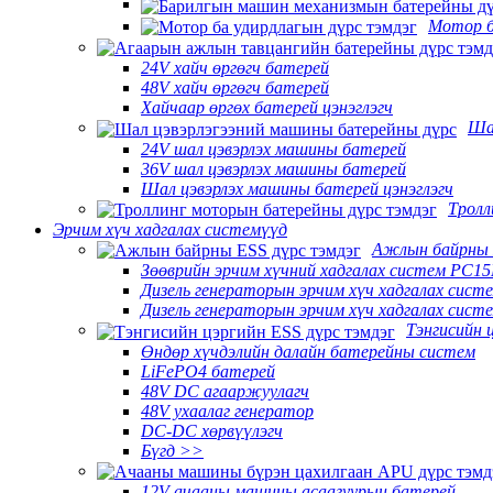
Мотор б
24V хайч өргөгч батерей
48V хайч өргөгч батерей
Хайчаар өргөх батерей цэнэглэгч
Ша
24V шал цэвэрлэх машины батерей
36V шал цэвэрлэх машины батерей
Шал цэвэрлэх машины батерей цэнэглэгч
Тролл
Эрчим хүч хадгалах системүүд
Ажлын байрны
Зөөврийн эрчим хүчний хадгалах систем PC1
Дизель генераторын эрчим хүч хадгалах сист
Дизель генераторын эрчим хүч хадгалах сист
Тэнгисийн 
Өндөр хүчдэлийн далайн батерейны систем
LiFePO4 батерей
48V DC агааржуулагч
48V ухаалаг генератор
DC-DC хөрвүүлэгч
Бүгд >>
12V ачааны машины асаагуурын батерей