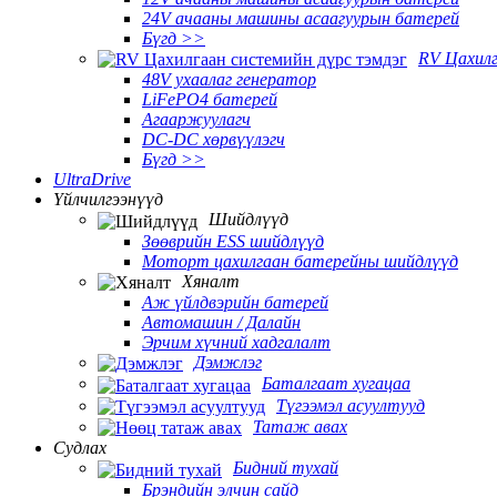
24V ачааны машины асаагуурын батерей
Бүгд >>
RV Цахил
48V ухаалаг генератор
LiFePO4 батерей
Агааржуулагч
DC-DC хөрвүүлэгч
Бүгд >>
UltraDrive
Үйлчилгээнүүд
Шийдлүүд
Зөөврийн ESS шийдлүүд
Моторт цахилгаан батерейны шийдлүүд
Хяналт
Аж үйлдвэрийн батерей
Автомашин / Далайн
Эрчим хүчний хадгалалт
Дэмжлэг
Баталгаат хугацаа
Түгээмэл асуултууд
Татаж авах
Судлах
Бидний тухай
Брэндийн элчин сайд