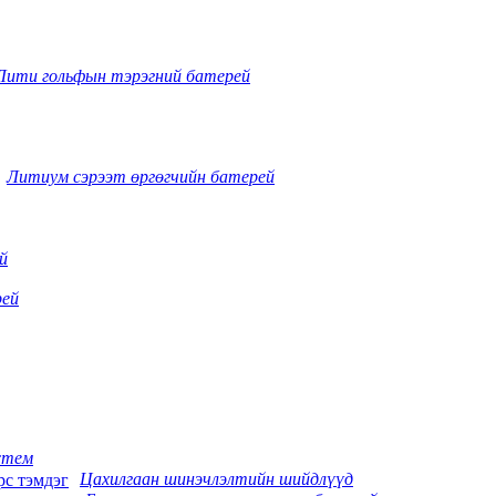
Лити гольфын тэрэгний батерей
Литиум сэрээт өргөгчийн батерей
й
рей
стем
Цахилгаан шинэчлэлтийн шийдлүүд