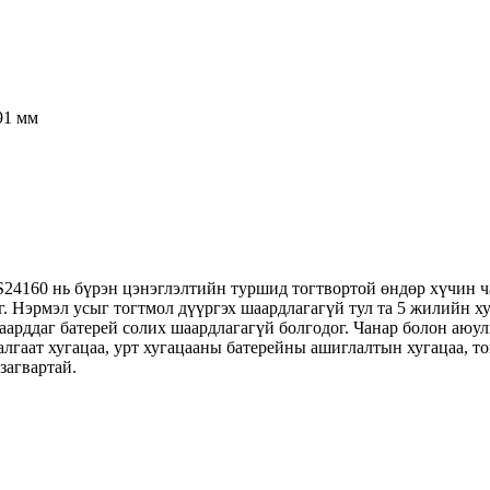
91 мм
24160 нь бүрэн цэнэглэлтийн туршид тогтвортой өндөр хүчин ч
. Нэрмэл усыг тогтмол дүүргэх шаардлагагүй тул та 5 жилийн х
аарддаг батерей солих шаардлагагүй болгодог. Чанар болон аюул
алгаат хугацаа, урт хугацааны батерейны ашиглалтын хугацаа, то
загвартай.