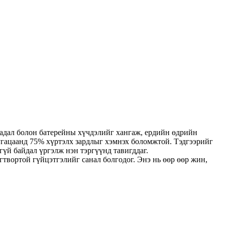
адал болон батерейны хүчдэлийг хангаж, ердийн өдрийн
угацаанд 75% хүртэлх зардлыг хэмнэх боломжтой. Тэдгээрийг
гүй байдал үргэлж нэн тэргүүнд тавигддаг.
гтвортой гүйцэтгэлийг санал болгодог. Энэ нь өөр өөр жин,