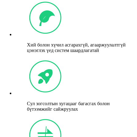
Хий болон хүчил асгарахгүй, агааржуулалтгүй
цэнэглэх үед систем шаардлагатай
Сул зогсолтын хугацааг багасгах болон
бүтээмжийг сайжруулах