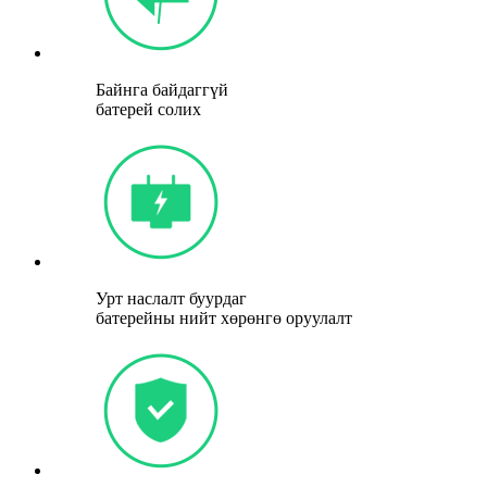
Байнга байдаггүй
батерей солих
Урт наслалт буурдаг
батерейны нийт хөрөнгө оруулалт