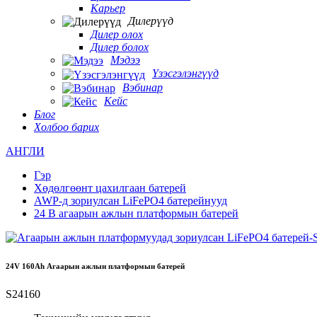
Карьер
Дилерүүд
Дилер олох
Дилер болох
Мэдээ
Үзэсгэлэнгүүд
Вэбинар
Кейс
Блог
Холбоо барих
АНГЛИ
Гэр
Хөдөлгөөнт цахилгаан батерей
AWP-д зориулсан LiFePO4 батерейнууд
24 В агаарын ажлын платформын батерей
24V 160Ah Агаарын ажлын платформын батерей
S24160