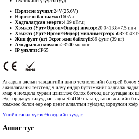
Техникийн үзүүлэлтүүд
Нэрлэсэн хүчдэл:
24V(25.6V)
Нэрлэсэн багтаамж:
160Ач
Хадгалагдсан энерги:
4.09 кВт.ц
Хэмжээ (Урт×Өргөн×Өндөр) инчээр:
20.0×13.8×7.5 инч
Хэмжээ (Урт×Өргөн×Өндөр) миллиметрээр:
508×350×1
Жин фунт (кг) Эсрэг жин байхгүй:
86 фунт (39 кг)
Амьдралын мөчлөг:
>3500 мөчлөг
IP үнэлгээ:
IP65
Агаарын ажлын тавцангийн шинэ технологийн батерей болох S
ажиллагааны төгсгөлд ч илүү өндөр бүтээмжийг хадгалж чаддаг
ямар ч нөхцөлд хурдан цэнэглэж болох бөгөөд цаг хугацаа их ш
Эдгээр давуу талуудаас гадна S24160 нь танд таван жилийн бат
хэмжээс болон өөр өөр цэнэг алдалтын гүйдэлд зориулсан хоёр 
Үнийн санал хүсэх
Өгөгдлийн хуудас
Ашиг тус