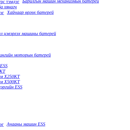
Барилгын машин механизмын батерей
а хянагч
Хайчаар өргөх батерей
л цэвэрлэх машины батерей
ингийн моторын батерей
 ESS
5KT
ем X250KT
ем X500KT
цэргийн ESS
Ачааны машин ESS