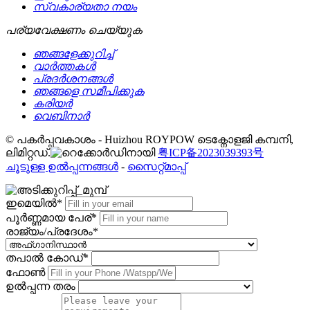
സ്വകാര്യതാ നയം
പര്യവേക്ഷണം ചെയ്യുക
ഞങ്ങളേക്കുറിച്ച്
വാർത്തകൾ
പ്രദർശനങ്ങൾ
ഞങ്ങളെ സമീപിക്കുക
കരിയർ
വെബിനാർ
© പകർപ്പവകാശം - Huizhou ROYPOW ടെക്നോളജി കമ്പനി,
ലിമിറ്റഡ്.
粤ICP备2023039393号
ചൂടുള്ള ഉൽപ്പന്നങ്ങൾ
-
സൈറ്റ്മാപ്പ്
ഇമെയിൽ*
പൂർണ്ണമായ പേര്*
രാജ്യം/പ്രദേശം*
തപാൽ കോഡ്*
ഫോൺ
ഉൽപ്പന്ന തരം