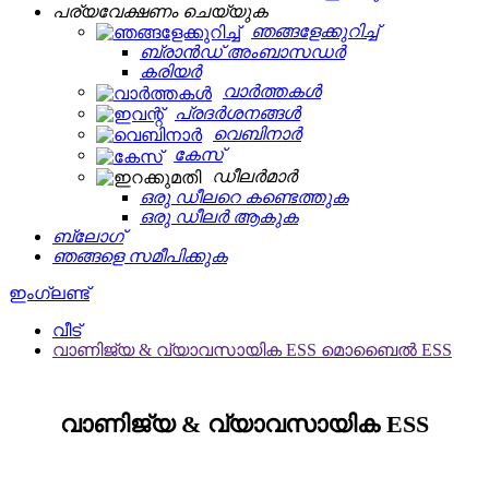
പര്യവേക്ഷണം ചെയ്യുക
ഞങ്ങളേക്കുറിച്ച്
ബ്രാൻഡ് അംബാസഡർ
കരിയർ
വാർത്തകൾ
പ്രദർശനങ്ങൾ
വെബിനാർ
കേസ്
ഡീലർമാർ
ഒരു ഡീലറെ കണ്ടെത്തുക
ഒരു ഡീലർ ആകുക
ബ്ലോഗ്
ഞങ്ങളെ സമീപിക്കുക
ഇംഗ്ലണ്ട്
വീട്
വാണിജ്യ & വ്യാവസായിക ESS മൊബൈൽ ESS
വാണിജ്യ & വ്യാവസായിക ESS