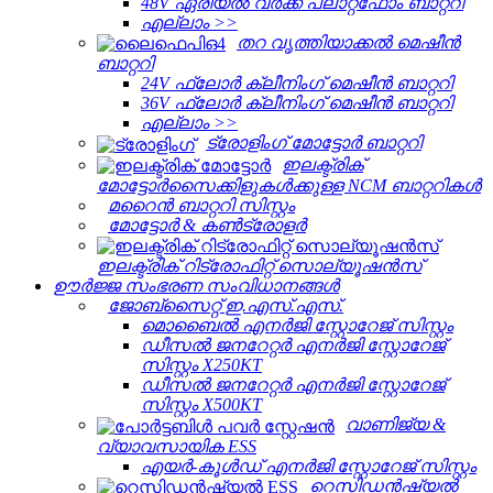
48V ഏരിയൽ വർക്ക് പ്ലാറ്റ്‌ഫോം ബാറ്ററി
എല്ലാം >>
തറ വൃത്തിയാക്കൽ മെഷീൻ
ബാറ്ററി
24V ഫ്ലോർ ക്ലീനിംഗ് മെഷീൻ ബാറ്ററി
36V ഫ്ലോർ ക്ലീനിംഗ് മെഷീൻ ബാറ്ററി
എല്ലാം >>
ട്രോളിംഗ് മോട്ടോർ ബാറ്ററി
ഇലക്ട്രിക്
മോട്ടോർസൈക്കിളുകൾക്കുള്ള NCM ബാറ്ററികൾ
മറൈൻ ബാറ്ററി സിസ്റ്റം
മോട്ടോർ & കൺട്രോളർ
ഇലക്ട്രിക് റിട്രോഫിറ്റ് സൊല്യൂഷൻസ്
ഊർജ്ജ സംഭരണ ​​സംവിധാനങ്ങൾ
ജോബ്‌സൈറ്റ് ഇ.എസ്.എസ്.
മൊബൈൽ എനർജി സ്റ്റോറേജ് സിസ്റ്റം
ഡീസൽ ജനറേറ്റർ എനർജി സ്റ്റോറേജ്
സിസ്റ്റം X250KT
ഡീസൽ ജനറേറ്റർ എനർജി സ്റ്റോറേജ്
സിസ്റ്റം X500KT
വാണിജ്യ &
വ്യാവസായിക ESS
എയർ-കൂൾഡ് എനർജി സ്റ്റോറേജ് സിസ്റ്റം
റെസിഡൻഷ്യൽ