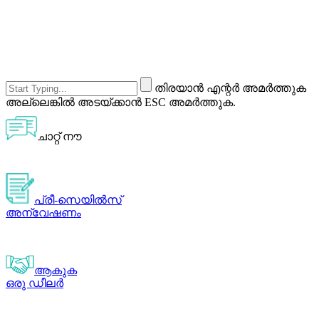
തിരയാൻ എന്റർ അമർത്തുക
അല്ലെങ്കിൽ അടയ്ക്കാൻ ESC അമർത്തുക.
ചാറ്റ് നൗ
പ്രീ-സെയിൽസ്
അന്വേഷണം
ആകുക
ഒരു ഡീലർ