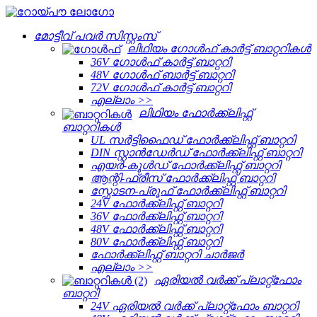
മോട്ടീവ് പവർ സിസ്റ്റംസ്
ലിഥിയം ഗോൾഫ് കാർട്ട് ബാറ്ററികൾ
36V ഗോൾഫ് കാർട്ട് ബാറ്ററി
48V ഗോൾഫ് ബാർട്ട് ബാറ്ററി
72V ഗോൾഫ് കാർട്ട് ബാറ്ററി
എല്ലാം >>
ലിഥിയം ഫോർക്ക്ലിഫ്റ്റ്
ബാറ്ററികൾ
UL സർട്ടിഫൈഡ് ഫോർക്ക്ലിഫ്റ്റ് ബാറ്ററി
DIN സ്റ്റാൻഡേർഡ് ഫോർക്ക്ലിഫ്റ്റ് ബാറ്ററി
എയർ-കൂൾഡ് ഫോർക്ക്ലിഫ്റ്റ് ബാറ്ററി
ആന്റി-ഫ്രീസ് ഫോർക്ക്ലിഫ്റ്റ് ബാറ്ററി
സ്ഫോടന-പ്രൂഫ് ഫോർക്ക്ലിഫ്റ്റ് ബാറ്ററി
24V ഫോർക്ക്ലിഫ്റ്റ് ബാറ്ററി
36V ഫോർക്ക്ലിഫ്റ്റ് ബാറ്ററി
48V ഫോർക്ക്ലിഫ്റ്റ് ബാറ്ററി
80V ഫോർക്ക്ലിഫ്റ്റ് ബാറ്ററി
ഫോർക്ക്ലിഫ്റ്റ് ബാറ്ററി ചാർജർ
എല്ലാം >>
ഏരിയൽ വർക്ക് പ്ലാറ്റ്‌ഫോം
ബാറ്ററി
24V ഏരിയൽ വർക്ക് പ്ലാറ്റ്‌ഫോം ബാറ്ററി