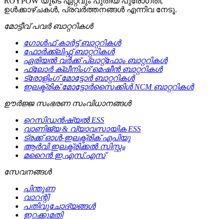
ROYPOW യുടെ ഏറ്റവും പുതിയ പുരോഗതി,
ഉൾക്കാഴ്ചകൾ, പ്രവർത്തനങ്ങൾ എന്നിവ നേടൂ.
മോട്ടീവ് പവർ ബാറ്ററികൾ
ഗോൾഫ് കാർട്ട് ബാറ്ററികൾ
ഫോർക്ക്ലിഫ്റ്റ് ബാറ്ററികൾ
ഏരിയൽ വർക്ക് പ്ലാറ്റ്‌ഫോം ബാറ്ററികൾ
ഫ്ലോർ ക്ലീനിംഗ് മെഷീൻ ബാറ്ററികൾ
ട്രോളിംഗ് മോട്ടോർ ബാറ്ററികൾ
ഇലക്ട്രിക് മോട്ടോർസൈക്കിൾ NCM ബാറ്ററികൾ
ഊർജ്ജ സംഭരണ ​​സംവിധാനങ്ങൾ
റെസിഡൻഷ്യൽ ESS
വാണിജ്യ & വ്യാവസായിക ESS
ട്രക്ക് ഓൾ-ഇലക്ട്രിക് എപിയു
ആർവി ഇലക്ട്രിക്കൽ സിസ്റ്റം
മറൈൻ ഇ.എസ്.എസ്
സേവനങ്ങള്‍
പിന്തുണ
വാറന്റി
പതിവുചോദ്യങ്ങൾ
ഇറക്കുമതി