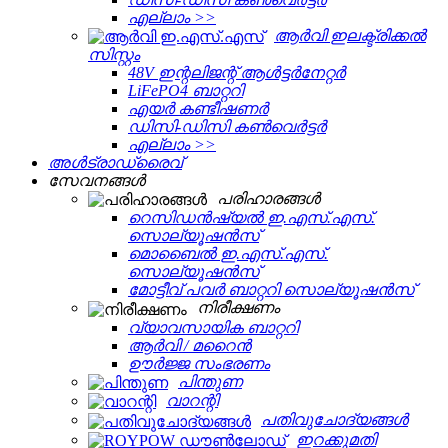
എല്ലാം >>
ആർവി ഇലക്ട്രിക്കൽ
സിസ്റ്റം
48V ഇന്റലിജന്റ് ആൾട്ടർനേറ്റർ
LiFePO4 ബാറ്ററി
എയർ കണ്ടീഷണർ
ഡിസി-ഡിസി കൺവെർട്ടർ
എല്ലാം >>
അൾട്രാഡ്രൈവ്
സേവനങ്ങള്‍
പരിഹാരങ്ങൾ
റെസിഡൻഷ്യൽ ഇ.എസ്.എസ്.
സൊല്യൂഷൻസ്
മൊബൈൽ ഇ.എസ്.എസ്.
സൊല്യൂഷൻസ്
മോട്ടീവ് പവർ ബാറ്ററി സൊല്യൂഷൻസ്
നിരീക്ഷണം
വ്യാവസായിക ബാറ്ററി
ആർവി / മറൈൻ
ഊർജ്ജ സംഭരണം
പിന്തുണ
വാറന്റി
പതിവുചോദ്യങ്ങൾ
ഇറക്കുമതി