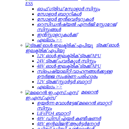
ESS
ഓഫ് ഗ്രിഡ് സോളാർ സിസ്റ്റം
സോളാർ ബാറ്ററികൾ
സോളാർ ഇൻവെർട്ടറുകൾ
റെസിഡൻഷ്യൽ എനർജി സ്റ്റോറേജ്
സിസ്റ്റങ്ങൾ
ഇൻസ്റ്റാളറുകൾക്ക്
എല്ലാം >>
ട്രക്ക് ഓൾ-
ഇലക്ട്രിക് എപിയു
12V ഓൾ-ഇലക്ട്രിക് ട്രക്ക് APU
24V ട്രക്ക് പവർകൂൾ സിസ്റ്റം
48V ഓൾ-ഇലക്ട്രിക് ട്രക്ക് APU
സ്പെഷ്യാലിറ്റി വാഹനങ്ങൾക്കുള്ള
ഊർജ്ജ സംഭരണ ​​പരിഹാരം
12V ട്രക്ക് സ്റ്റാർട്ടർ ബാറ്ററി
എല്ലാം >>
മറൈൻ
ഇ.എസ്.എസ്
ഉയർന്ന വോൾട്ടേജ് മറൈൻ ബാറ്ററി
സിസ്റ്റം
LiFePO4 ബാറ്ററി
48V ഡിസി എയർ കണ്ടീഷണർ
48V ഇന്റലിജന്റ് ആൾട്ടർനേറ്റർ
ഡിസി-ഡിസി കൺവെർട്ടർ