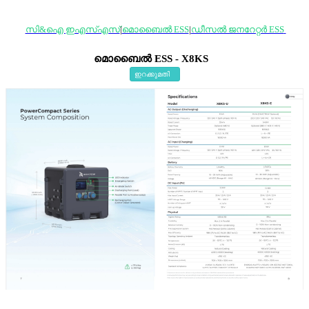
സി&ഐ ഇഎസ്എസ്
|
മൊബൈൽ ESS
|
ഡീസൽ ജനറേറ്റർ ESS
മൊബൈൽ ESS - X8KS
ഇറക്കുമതി