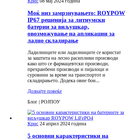
Крис
08 мај 2024 година
Моќ низ замрзнувањето: ROYPOW
IP67 решенија за литиумски
батерии за виљушкар,
овозможување на апликации за
ладно складирање
Ладилниците или ладилниците се користат
за заштита на лесно расипливи производи
како што се фармацевтски производи,
прехранбени производи и пијалоци и
суровини за време на транспортот и
складирањето. Додека овие бои...
Дознајте повеќе
Блог | РОЈПОУ
Крис
24 април 2024 година
5 основни карактеристики на