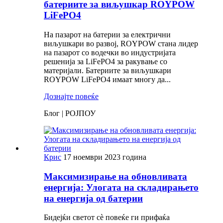
батериите за виљушкар ROYPOW
LiFePO4
На пазарот на батерии за електрични
виљушкари во развој, ROYPOW стана лидер
на пазарот со водечки во индустријата
решенија за LiFePO4 за ракување со
материјали. Батериите за виљушкари
ROYPOW LiFePO4 имаат многу да...
Дознајте повеќе
Блог | РОЈПОУ
Крис
17 ноември 2023 година
Максимизирање на обновливата
енергија: Улогата на складирањето
на енергија од батерии
Бидејќи светот сè повеќе ги прифаќа