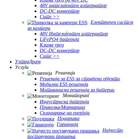
48V интелигентен алтернатор
DC-DC конвертор
Сите >>
Електричен систем
за кампери
48V Интелигентен алтернатор
LiFePO4 батерија
Клима уред
DC-DC конвертор
Сите >>
УлтраДрајв
Услуги
Решенија
Решенија за ESS за станбени објекти
Мобилни ESS решенија
Мотивациски решенија за батерии
Мониторинг
Индустриска батерија
Приколка/Морнарица
Складирање на енергија
Поддршка
Гаранција
Најчесто
поставувани прашања