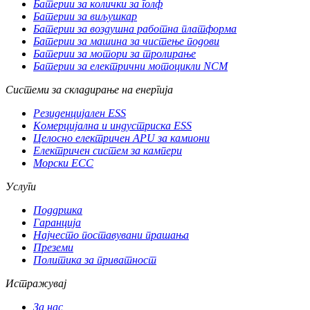
Батерии за колички за голф
Батерии за виљушкар
Батерии за воздушна работна платформа
Батерии за машина за чистење подови
Батерии за мотори за тролирање
Батерии за електрични мотоцикли NCM
Системи за складирање на енергија
Резиденцијален ESS
Комерцијална и индустриска ESS
Целосно електричен APU за камиони
Електричен систем за кампери
Морски ЕСС
Услуги
Поддршка
Гаранција
Најчесто поставувани прашања
Преземи
Политика за приватност
Истражувај
За нас