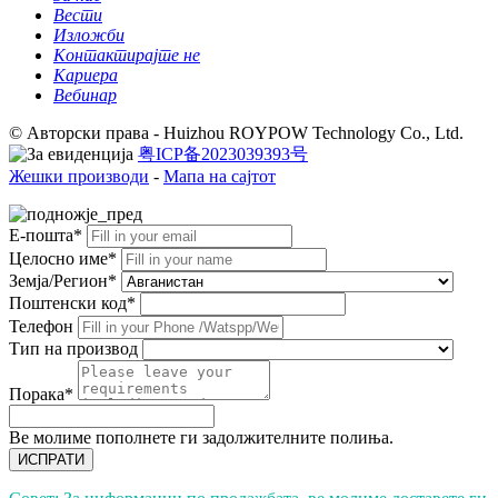
Вести
Изложби
Контактирајте не
Кариера
Вебинар
© Авторски права - Huizhou ROYPOW Technology Co., Ltd.
粤ICP备2023039393号
Жешки производи
-
Мапа на сајтот
Е-пошта*
Целосно име*
Земја/Регион*
Поштенски код*
Телефон
Тип на производ
Порака*
Ве молиме пополнете ги задолжителните полиња.
ИСПРАТИ