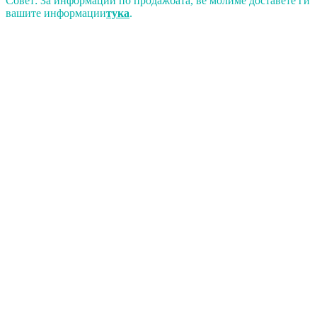
Совет: За информации по продажбата, ве молиме доставете ги
вашите информации
тука
.