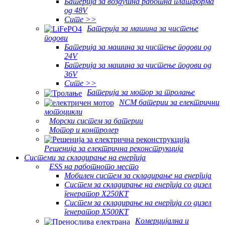
Батерија за воздушна работна платформа
од 48V
Сите >>
Батерија за машина за чистење
подови
Батерија за машина за чистење подови од
24V
Батерија за машина за чистење подови од
36V
Сите >>
Батерија за мотор за тролање
NCM батерии за електрични
мотоцикли
Морски систем за батерии
Мотор и контролер
Решенија за електрична реконструкција
Системи за складирање на енергија
ESS на работното место
Мобилен систем за складирање на енергија
Систем за складирање на енергија со дизел
генератор X250KT
Систем за складирање на енергија со дизел
генератор X500KT
Комерцијална и