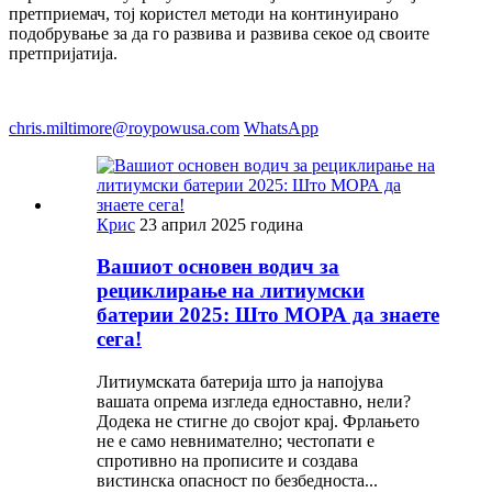
претприемач, тој користел методи на континуирано
подобрување за да го развива и развива секое од своите
претпријатија.
chris.miltimore@roypowusa.com
WhatsApp
Крис
23 април 2025 година
Вашиот основен водич за
рециклирање на литиумски
батерии 2025: Што МОРА да знаете
сега!
Литиумската батерија што ја напојува
вашата опрема изгледа едноставно, нели?
Додека не стигне до својот крај. Фрлањето
не е само невнимателно; честопати е
спротивно на прописите и создава
вистинска опасност по безбедноста...