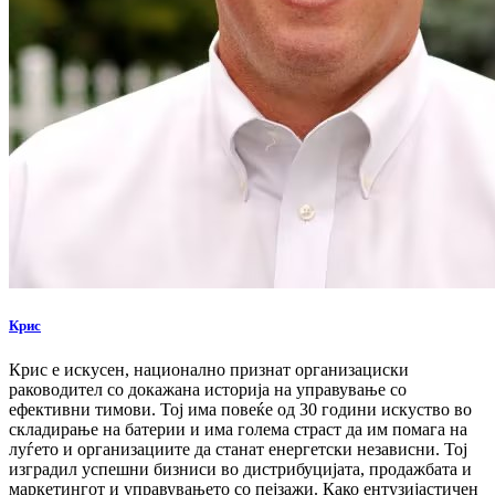
Крис
Крис е искусен, национално признат организациски
раководител со докажана историја на управување со
ефективни тимови. Тој има повеќе од 30 години искуство во
складирање на батерии и има голема страст да им помага на
луѓето и организациите да станат енергетски независни. Тој
изградил успешни бизниси во дистрибуцијата, продажбата и
маркетингот и управувањето со пејзажи. Како ентузијастичен