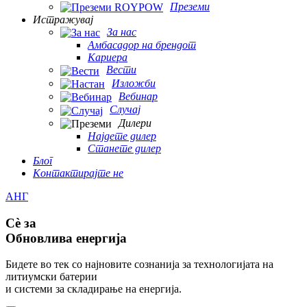
Преземи
Истражувај
За нас
Амбасадор на брендот
Кариера
Вести
Изложби
Вебинар
Случај
Дилери
Најдете дилер
Станете дилер
Блог
Контактирајте не
АНГ
Сè за
Обновлива енергија
Бидете во тек со најновите сознанија за технологијата на
литиумски батерии
и системи за складирање на енергија.