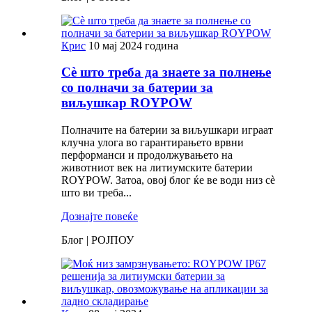
Крис
10 мај 2024 година
Сè што треба да знаете за полнење
со полначи за батерии за
виљушкар ROYPOW
Полначите на батерии за виљушкари играат
клучна улога во гарантирањето врвни
перформанси и продолжувањето на
животниот век на литиумските батерии
ROYPOW. Затоа, овој блог ќе ве води низ сè
што ви треба...
Дознајте повеќе
Блог | РОЈПОУ