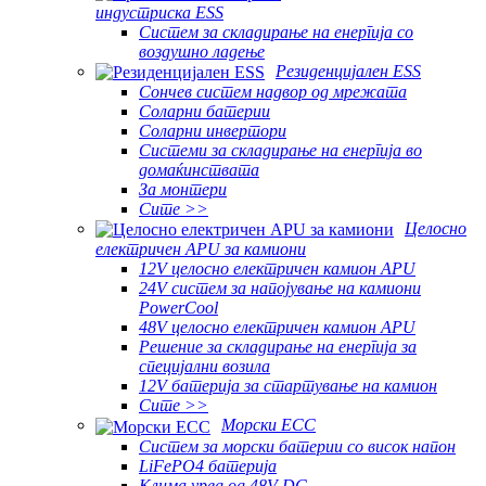
индустриска ESS
Систем за складирање на енергија со
воздушно ладење
Резиденцијален ESS
Сончев систем надвор од мрежата
Соларни батерии
Соларни инвертори
Системи за складирање на енергија во
домаќинствата
За монтери
Сите >>
Целосно
електричен APU за камиони
12V целосно електричен камион APU
24V систем за напојување на камиони
PowerCool
48V целосно електричен камион APU
Решение за складирање на енергија за
специјални возила
12V батерија за стартување на камион
Сите >>
Морски ЕСС
Систем за морски батерии со висок напон
LiFePO4 батерија
Клима уред од 48V DC