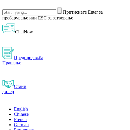
Притиснете Enter за
пребарување или ESC за затворање
ChatNow
Предпродажба
Прашање
Стани
дилер
English
Chinese
French
German
Portuguese