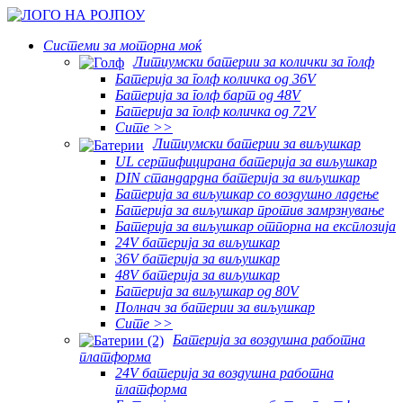
Системи за моторна моќ
Литиумски батерии за колички за голф
Батерија за голф количка од 36V
Батерија за голф барт од 48V
Батерија за голф количка од 72V
Сите >>
Литиумски батерии за виљушкар
UL сертифицирана батерија за виљушкар
DIN стандардна батерија за виљушкар
Батерија за виљушкар со воздушно ладење
Батерија за виљушкар против замрзнување
Батерија за виљушкар отпорна на експлозија
24V батерија за виљушкар
36V батерија за виљушкар
48V батерија за виљушкар
Батерија за виљушкар од 80V
Полнач за батерии за виљушкар
Сите >>
Батерија за воздушна работна
платформа
24V батерија за воздушна работна
платформа