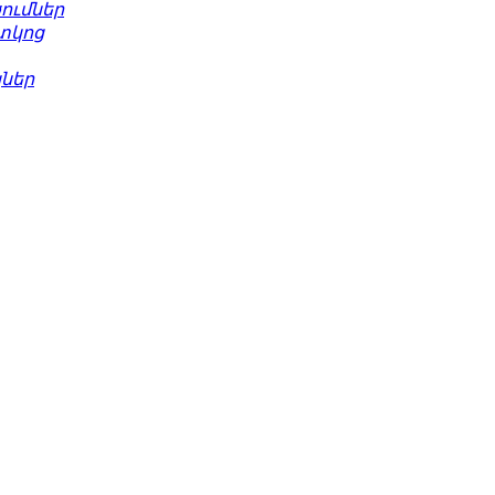
ումներ
տկոց
ներ