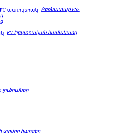
Բեռնատար ESS
ց
ց
RV էլեկտրական համակարգ
լուծումներ
 տրվող հարցեր