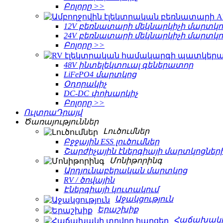
Բոլորը >>
12V բեռնատարի մեկնարկիչի մարտկո
24V բեռնատարի մեկնարկիչի մարտկո
Բոլորը >>
48V ինտելեկտուալ գեներատոր
LiFePO4 մարտկոց
Օդորակիչ
DC-DC փոխարկիչ
Բոլորը >>
ՈւլտրաԴրայվ
Ծառայություններ
Լուծումներ
Բջջային ESS լուծումներ
Շարժիչային էներգիայի մարտկոցների 
Մոնիթորինգ
Արդյունաբերական մարտկոց
RV / ծովային
Էներգիայի կուտակում
Աջակցություն
Երաշխիք
Հաճախակի