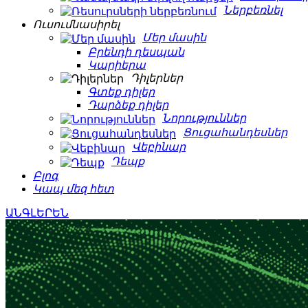
Ներբեռնել
Ուսումնասիրել
Մեր մասին
Բրենդի դեսպան
Կարիերա
Դիլերներ
Գտեք դիլեր
Դարձեք դիլեր
Նորություններ
Ցուցահանդեսներ
Վեբինար
Դեպք
Բլոգ
Կապ մեզ հետ
ԱՆԳԼԵՐԵՆ