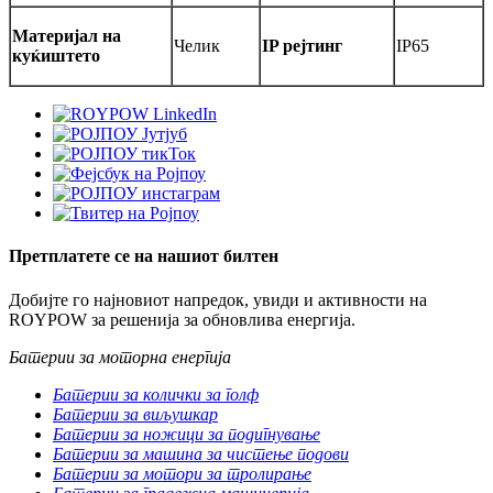
Материјал на
Челик
IP рејтинг
IP65
куќиштето
Претплатете се на нашиот билтен
Добијте го најновиот напредок, увиди и активности на
ROYPOW за решенија за обновлива енергија.
Батерии за моторна енергија
Батерии за колички за голф
Батерии за виљушкар
Батерии за ножици за подигнување
Батерии за машина за чистење подови
Батерии за мотори за тролирање