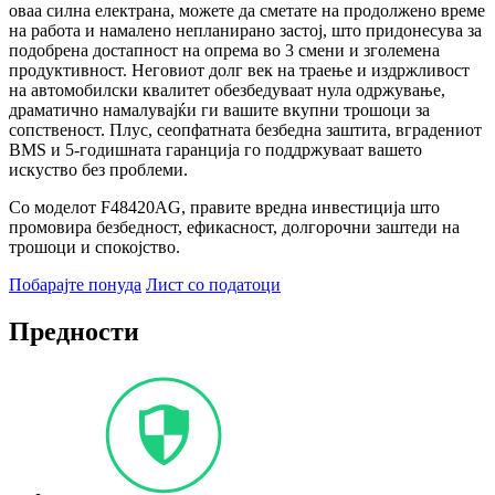
оваа силна електрана, можете да сметате на продолжено време
на работа и намалено непланирано застој, што придонесува за
подобрена достапност на опрема во 3 смени и зголемена
продуктивност. Неговиот долг век на траење и издржливост
на автомобилски квалитет обезбедуваат нула одржување,
драматично намалувајќи ги вашите вкупни трошоци за
сопственост. Плус, сеопфатната безбедна заштита, вградениот
BMS и 5-годишната гаранција го поддржуваат вашето
искуство без проблеми.
Со моделот F48420AG, правите вредна инвестиција што
промовира безбедност, ефикасност, долгорочни заштеди на
трошоци и спокојство.
Побарајте понуда
Лист со податоци
Предности