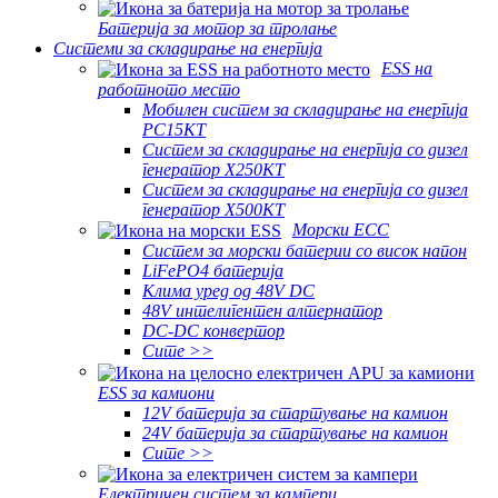
Батерија за мотор за тролање
Системи за складирање на енергија
ESS на
работното место
Мобилен систем за складирање на енергија
PC15KT
Систем за складирање на енергија со дизел
генератор X250KT
Систем за складирање на енергија со дизел
генератор X500KT
Морски ЕСС
Систем за морски батерии со висок напон
LiFePO4 батерија
Клима уред од 48V DC
48V интелигентен алтернатор
DC-DC конвертор
Сите >>
ESS за камиони
12V батерија за стартување на камион
24V батерија за стартување на камион
Сите >>
Електричен систем за кампери