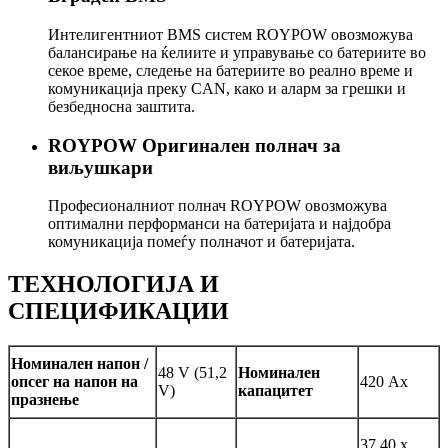
Интелигентниот BMS систем ROYPOW овозможува
балансирање на ќелиите и управување со батериите во
секое време, следење на батериите во реално време и
комуникација преку CAN, како и аларм за грешки и
безбедносна заштита.
ROYPOW Оригинален полнач за
виљушкари
Професионалниот полнач ROYPOW овозможува
оптимални перформанси на батеријата и најдобра
комуникација помеѓу полначот и батеријата.
ТЕХНОЛОГИЈА И
СПЕЦИФИКАЦИИ
Номинален напон /
48 V (51,2
Номинален
опсег на напон на
420 Ах
V)
капацитет
празнење
37,40 x