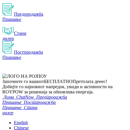
Предпродажба
Прашање
Стани
дилер
Постпродажба
Прашање
Започнете го вашиот
БЕСПЛАТНО
Претплата денес!
Добијте го најновиот напредок, увиди и активности на
ROYPOW за решенија за обновлива енергија.
Дома
ChatNow
Предпродажба
Прашање
Постпродажба
Прашање
Стани
дилер
English
Chinese