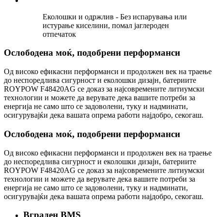
Еколошки и одржлив - Без испарувања или
истурање киселини, помал јаглероден
отпечаток
Ослободена моќ, подобрени перформанси
Од високо ефикасни перформанси и продолжен век на траење
до неспоредлива сигурност и еколошки дизајн, батериите
ROYPOW F48420AG се доказ за најсовремените литиумски
технологии и можете да верувате дека вашите потреби за
енергија не само што се задоволени, туку и надминати,
осигурувајќи дека вашата опрема работи најдобро, секогаш.
Ослободена моќ, подобрени перформанси
Од високо ефикасни перформанси и продолжен век на траење
до неспоредлива сигурност и еколошки дизајн, батериите
ROYPOW F48420AG се доказ за најсовремените литиумски
технологии и можете да верувате дека вашите потреби за
енергија не само што се задоволени, туку и надминати,
осигурувајќи дека вашата опрема работи најдобро, секогаш.
Вграден BMS