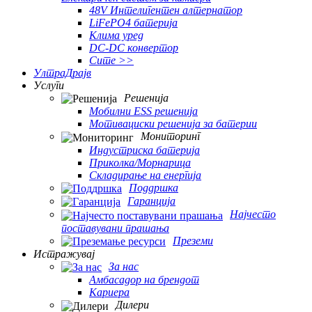
48V Интелигентен алтернатор
LiFePO4 батерија
Клима уред
DC-DC конвертор
Сите >>
УлтраДрајв
Услуги
Решенија
Мобилни ESS решенија
Мотивациски решенија за батерии
Мониторинг
Индустриска батерија
Приколка/Морнарица
Складирање на енергија
Поддршка
Гаранција
Најчесто
поставувани прашања
Преземи
Истражувај
За нас
Амбасадор на брендот
Кариера
Дилери