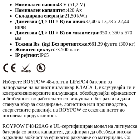
Номинален напон:
48 V (51,2 V)
Номинален капацитет:
420 Ах
Складирана енергија:
21,50 kWh
Димензии (Д × Ш × В) во инчи:
37,40 x 13,78 x 22,44
инчи
Димензии (Д × Ш × В) во милиметри:
950 x 350 x 570
мм
Тежина lbs. (kg) Без противтежа:
661,39 фунти (300 кг)
Животен циклус:
>3.500 пати
IP рејтинг:
IP65
Изберете ROYPOW 48-волтни LiFePO4 батерии за
напојување на вашиот виљушкар КЛАСА 1, вклучувајќи ги и
контратензионерските виљушкари, обезбедувајќи ефикасност
и безбедност во работењето со виљушкар. Без разлика дали
станува збор за складирање, логистика или производство,
енергетските решенија на ROYPOW се секогаш патот до
поголема продуктивност.
ROYPOW F48420AG е UL-сертифициран модел на литиумска
батерија со висок капацитет, дизајниран да обезбеди висока
одржлива моќност за ефикасно ракување со материјали. Со