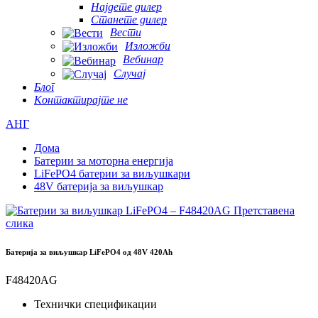
Најдете дилер
Станете дилер
Вести
Изложби
Вебинар
Случај
Блог
Контактирајте не
АНГ
Дома
Батерии за моторна енергија
LiFePO4 батерии за виљушкари
48V батерија за виљушкар
Батерија за виљушкар LiFePO4 од 48V 420Ah
F48420AG
Технички спецификации