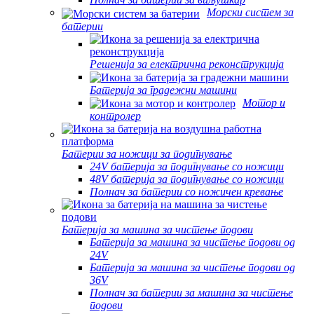
Морски систем за
батерии
Решенија за електрична реконструкција
Батерија за градежни машини
Мотор и
контролер
Батерии за ножици за подигнување
24V батерија за подигнување со ножици
48V батерија за подигнување со ножици
Полнач за батерии со ножичен кревање
Батерија за машина за чистење подови
Батерија за машина за чистење подови од
24V
Батерија за машина за чистење подови од
36V
Полнач за батерии за машина за чистење
подови