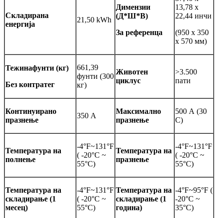
Димензии
13,78 x
Складирана
(Д*Ш*В)
22,44 инчи
21,50 kWh
енергија
За референца
(950 x 350
x 570 мм)
661,39
Тежина
фунти (кг)
Животен
>3.500
фунти (300
циклус
пати
Без контратег
кг)
Континуирано
Максимално
500 А (30
350 А
празнење
празнење
С)
-4°F~131°F
-4°F~131°F
Температура на
Температура на
( -20°C ~
( -20°C ~
полнење
празнење
55°C)
55°C)
Температура на
-4°F~131°F
Температура на
-4°F~95°F (
складирање (1
( -20°C ~
складирање (1
-20°C ~
месец)
55°C)
година)
35°C)