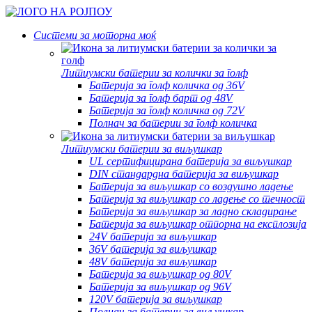
Системи за моторна моќ
Литиумски батерии за колички за голф
Батерија за голф количка од 36V
Батерија за голф барт од 48V
Батерија за голф количка од 72V
Полнач за батерии за голф количка
Литиумски батерии за виљушкар
UL сертифицирана батерија за виљушкар
DIN стандардна батерија за виљушкар
Батерија за виљушкар со воздушно ладење
Батерија за виљушкар со ладење со течност
Батерија за виљушкар за ладно складирање
Батерија за виљушкар отпорна на експлозија
24V батерија за виљушкар
36V батерија за виљушкар
48V батерија за виљушкар
Батерија за виљушкар од 80V
Батерија за виљушкар од 96V
120V батерија за виљушкар
Полнач за батерии за виљушкар