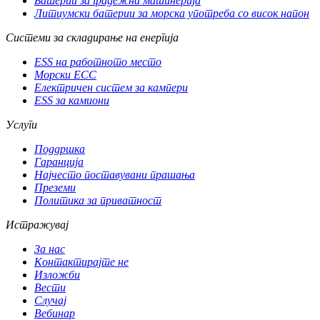
Батерии за градежна машинерија
Литиумски батерии за морска употреба со висок напон
Системи за складирање на енергија
ESS на работното место
Морски ЕСС
Електричен систем за кампери
ESS за камиони
Услуги
Поддршка
Гаранција
Најчесто поставувани прашања
Преземи
Политика за приватност
Истражувај
За нас
Контактирајте не
Изложби
Вести
Случај
Вебинар