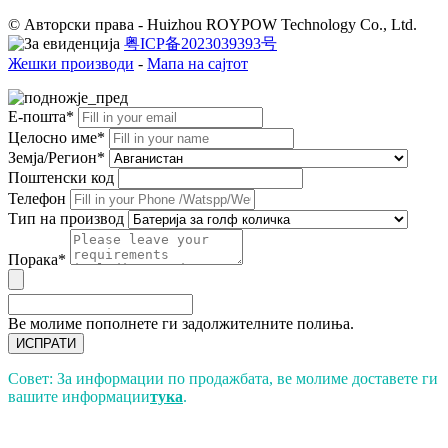
© Авторски права - Huizhou ROYPOW Technology Co., Ltd.
粤ICP备2023039393号
Жешки производи
-
Мапа на сајтот
Е-пошта*
Целосно име*
Земја/Регион*
Поштенски код
Телефон
Тип на производ
Порака*
Ве молиме пополнете ги задолжителните полиња.
ИСПРАТИ
Совет: За информации по продажбата, ве молиме доставете ги
вашите информации
тука
.