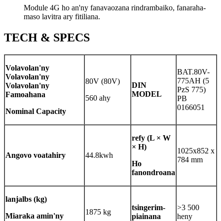
Module 4G ho an'ny fanavaozana rindrambaiko, fanaraha-
maso lavitra ary fitiliana.
TECH & SPECS
Volavolan'ny
BAT.80V-
Volavolan'ny
775AH (5
80V (80V)
DIN
Volavolan'ny
PzS 775)
MODEL
Famoahana
560 ahy
PB
0166051
Nominal Capacity
refy (L × W
× H)
1025x852 x
Angovo voatahiry
44.8kwh
784 mm
Ho
fanondroana
lanja
lbs (kg)
tsingerim-
>3 500
1875 kg
Miaraka amin'ny
piainana
heny