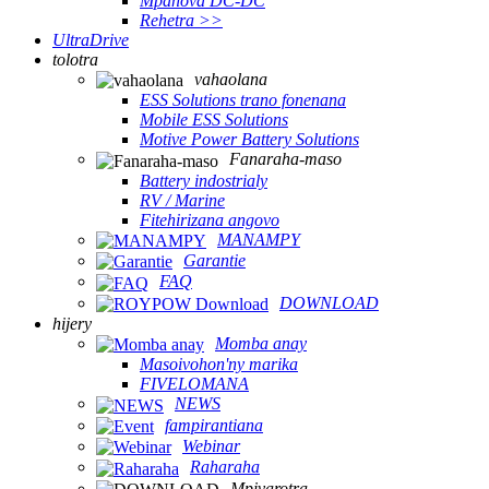
Mpanova DC-DC
Rehetra >>
UltraDrive
tolotra
vahaolana
ESS Solutions trano fonenana
Mobile ESS Solutions
Motive Power Battery Solutions
Fanaraha-maso
Battery indostrialy
RV / Marine
Fitehirizana angovo
MANAMPY
Garantie
FAQ
DOWNLOAD
hijery
Momba anay
Masoivohon'ny marika
FIVELOMANA
NEWS
fampirantiana
Webinar
Raharaha
Mpivarotra