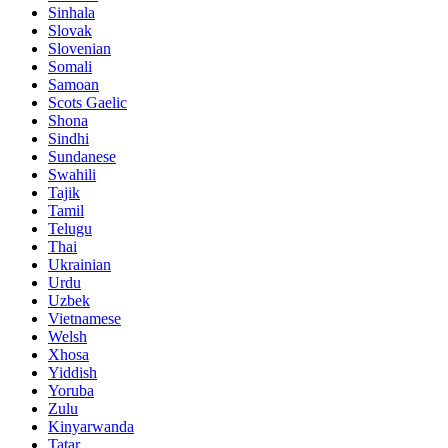
Sinhala
Slovak
Slovenian
Somali
Samoan
Scots Gaelic
Shona
Sindhi
Sundanese
Swahili
Tajik
Tamil
Telugu
Thai
Ukrainian
Urdu
Uzbek
Vietnamese
Welsh
Xhosa
Yiddish
Yoruba
Zulu
Kinyarwanda
Tatar