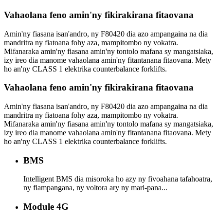
Vahaolana feno amin'ny fikirakirana fitaovana
Amin'ny fiasana isan'andro, ny F80420 dia azo ampangaina na dia
mandritra ny fiatoana fohy aza, mampitombo ny vokatra.
Mifanaraka amin'ny fiasana amin'ny tontolo mafana sy mangatsiaka,
izy ireo dia manome vahaolana amin'ny fitantanana fitaovana. Mety
ho an'ny CLASS 1 elektrika counterbalance forklifts.
Vahaolana feno amin'ny fikirakirana fitaovana
Amin'ny fiasana isan'andro, ny F80420 dia azo ampangaina na dia
mandritra ny fiatoana fohy aza, mampitombo ny vokatra.
Mifanaraka amin'ny fiasana amin'ny tontolo mafana sy mangatsiaka,
izy ireo dia manome vahaolana amin'ny fitantanana fitaovana. Mety
ho an'ny CLASS 1 elektrika counterbalance forklifts.
BMS
Intelligent BMS dia misoroka ho azy ny fivoahana tafahoatra,
ny fiampangana, ny voltora ary ny mari-pana...
Module 4G