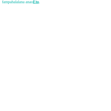
fampahalalana anao
Eto
.