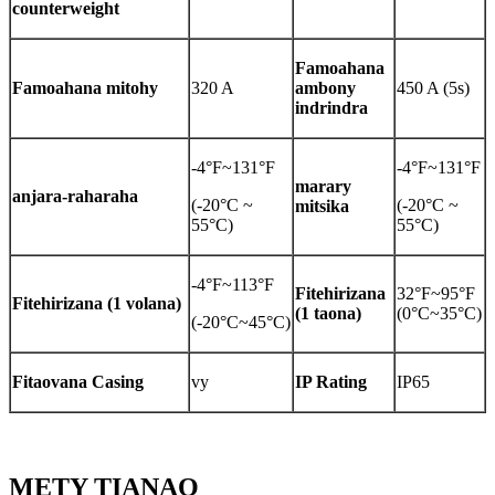
counterweight
Famoahana
Famoahana mitohy
320 A
ambony
450 A (5s)
indrindra
-4°F~131°F
-4°F~131°F
marary
anjara-raharaha
(-20°C ~
(-20°C ~
mitsika
55°C)
55°C)
-4°F~113°F
Fitehirizana
32°F~95°F
Fitehirizana (1 volana)
(1 taona)
(0°C~35°C)
(-20°C~45°C)
Fitaovana Casing
vy
IP Rating
IP65
METY TIANAO