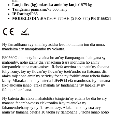
mm
Lanja lbs. (kg) miaraka amin'ny lanja:
1875 kg
Tsingerim-piainana:
>3 500 heny
IP Rating:
IP65
MODELO DIN:
BAT.80V-775AH (5 PzS 775) PB 0166051
Ny famadihana avy amin'ny asidra lead ho lithium-ion dia mora,
mandaitra ary mampitombo ny vokatra.
F80560G dia mety ho voaloa ho an'ny fiampangana haingana sy
mahomby, noho izany dia vahaolana tsara indrindra ho an'ny
fampandehanana maro-miova. Rehefa averina ao anatin'ny fotoana
fohy izany, toy ny fiovan'ny fiovan'ny toetr'andro na fiatoana, dia
afaka mijanona amin'ny serivisy foana ny forklift anao rehefa ilaina
izany. Miaraka amin'ny bateria LiFePO4 efa mandroso, tsy manana
fikojakojana ianao, afaka manala ny fandaniana tsy tapaka sy ny
fifampiraharahana.
Ny bateria dia afaka mahatohitra tsingerin'ny entana be dia be ary
manana fanaraha-maso elektronika izay miantoka ny
fahamendrehany sy ny fiarovana azy. Afaka mandray soa avy
amin'ny fiainana bateria 10 taona sy fiantohana 5 taona ianao noho