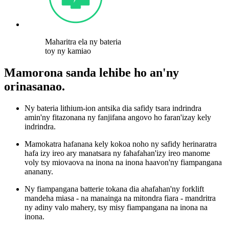
Maharitra ela ny bateria
toy ny kamiao
Mamorona sanda lehibe ho an'ny
orinasanao.
Ny bateria lithium-ion antsika dia safidy tsara indrindra
amin'ny fitazonana ny fanjifana angovo ho faran'izay kely
indrindra.
Mamokatra hafanana kely kokoa noho ny safidy herinaratra
hafa izy ireo ary manatsara ny fahafahan'izy ireo manome
voly tsy miovaova na inona na inona haavon'ny fiampangana
ananany.
Ny fiampangana batterie tokana dia ahafahan'ny forklift
mandeha miasa - na manainga na mitondra fiara - mandritra
ny adiny valo mahery, tsy misy fiampangana na inona na
inona.