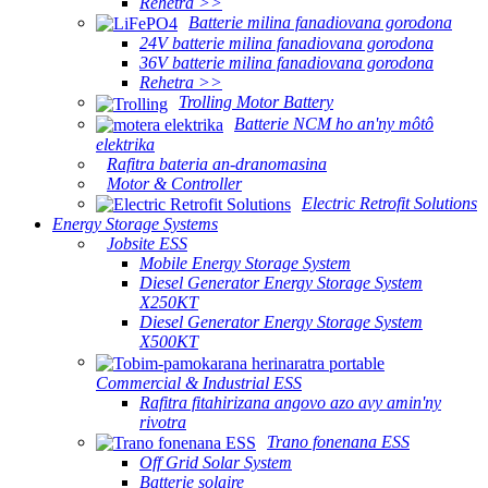
Rehetra >>
Batterie milina fanadiovana gorodona
24V batterie milina fanadiovana gorodona
36V batterie milina fanadiovana gorodona
Rehetra >>
Trolling Motor Battery
Batterie NCM ho an'ny môtô
elektrika
Rafitra bateria an-dranomasina
Motor & Controller
Electric Retrofit Solutions
Energy Storage Systems
Jobsite ESS
Mobile Energy Storage System
Diesel Generator Energy Storage System
X250KT
Diesel Generator Energy Storage System
X500KT
Commercial & Industrial ESS
Rafitra fitahirizana angovo azo avy amin'ny
rivotra
Trano fonenana ESS
Off Grid Solar System
Batterie solaire