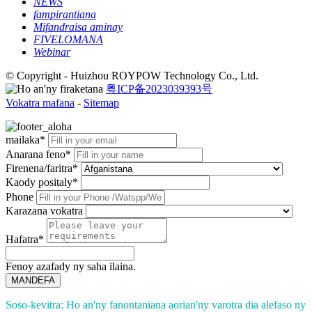
NEWS
fampirantiana
Mifandraisa aminay
FIVELOMANA
Webinar
© Copyright - Huizhou ROYPOW Technology Co., Ltd.
粤ICP备2023039393号
Vokatra mafana
-
Sitemap
mailaka*
Anarana feno*
Firenena/faritra*
Kaody positaly*
Phone
Karazana vokatra
Hafatra*
Fenoy azafady ny saha ilaina.
MANDEFA
Soso-kevitra: Ho an'ny fanontaniana aorian'ny varotra dia alefaso ny