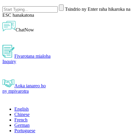
Tsindrio ny Enter raha hikaroka na
ESC hanakatona
ChatNow
Fivarotana mialoha
Inquiry
Aoka ianareo ho
ny mpivarotra
English
Chinese
French
German
Portuguese