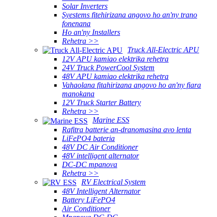
Solar Inverters
Syestems fitehirizana angovo ho an'ny trano
fonenana
Ho an'ny Installers
Rehetra >>
Truck All-Electric APU
12V APU kamiao elektrika rehetra
24V Truck PowerCool System
48V APU kamiao elektrika rehetra
Vahaolana fitahirizana angovo ho an'ny fiara
manokana
12V Truck Starter Battery
Rehetra >>
Marine ESS
Rafitra batterie an-dranomasina avo lenta
LiFePO4 bateria
48V DC Air Conditioner
48V intelligent alternator
DC-DC mpanova
Rehetra >>
RV Electrical System
48V Intelligent Alternator
Battery LiFePO4
Air Conditioner