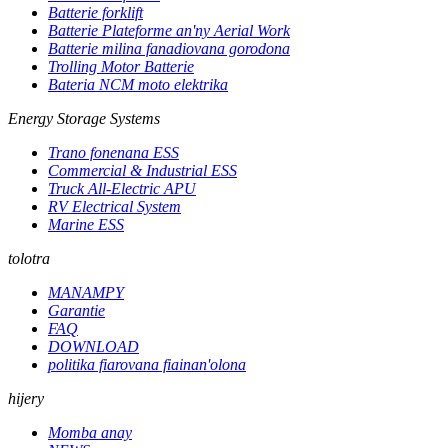
Batterie forklift
Batterie Plateforme an'ny Aerial Work
Batterie milina fanadiovana gorodona
Trolling Motor Batterie
Bateria NCM moto elektrika
Energy Storage Systems
Trano fonenana ESS
Commercial & Industrial ESS
Truck All-Electric APU
RV Electrical System
Marine ESS
tolotra
MANAMPY
Garantie
FAQ
DOWNLOAD
politika fiarovana fiainan'olona
hijery
Momba anay