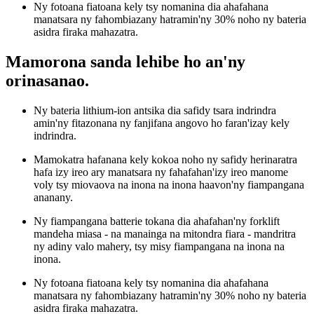
Ny fotoana fiatoana kely tsy nomanina dia ahafahana
manatsara ny fahombiazany hatramin'ny 30% noho ny bateria
asidra firaka mahazatra.
Mamorona sanda lehibe ho an'ny
orinasanao.
Ny bateria lithium-ion antsika dia safidy tsara indrindra
amin'ny fitazonana ny fanjifana angovo ho faran'izay kely
indrindra.
Mamokatra hafanana kely kokoa noho ny safidy herinaratra
hafa izy ireo ary manatsara ny fahafahan'izy ireo manome
voly tsy miovaova na inona na inona haavon'ny fiampangana
ananany.
Ny fiampangana batterie tokana dia ahafahan'ny forklift
mandeha miasa - na manainga na mitondra fiara - mandritra
ny adiny valo mahery, tsy misy fiampangana na inona na
inona.
Ny fotoana fiatoana kely tsy nomanina dia ahafahana
manatsara ny fahombiazany hatramin'ny 30% noho ny bateria
asidra firaka mahazatra.