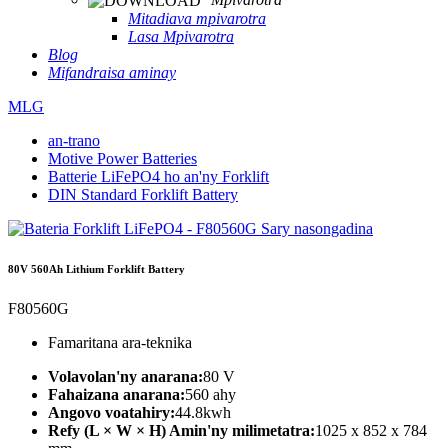
Mitadiava mpivarotra
Lasa Mpivarotra
Blog
Mifandraisa aminay
MLG
an-trano
Motive Power Batteries
Batterie LiFePO4 ho an'ny Forklift
DIN Standard Forklift Battery
80V 560Ah Lithium Forklift Battery
F80560G
Famaritana ara-teknika
Volavolan'ny anarana:
80 V
Fahaizana anarana:
560 ahy
Angovo voatahiry:
44.8kwh
Refy (L × W × H) Amin'ny milimetatra:
1025 x 852 x 784