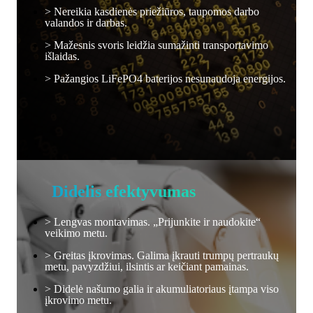
> Nereikia kasdienės priežiūros, taupomos darbo
valandos ir darbas.
> Mažesnis svoris leidžia sumažinti transportavimo
išlaidas.
> Pažangios LiFePO4 baterijos nesunaudoja energijos.
Didelis efektyvumas
> Lengvas montavimas. „Prijunkite ir naudokite“
veikimo metu.
> Greitas įkrovimas. Galima įkrauti trumpų pertraukų
metu, pavyzdžiui, ilsintis ar keičiant pamainas.
> Didelė našumo galia ir akumuliatoriaus įtampa viso
įkrovimo metu.