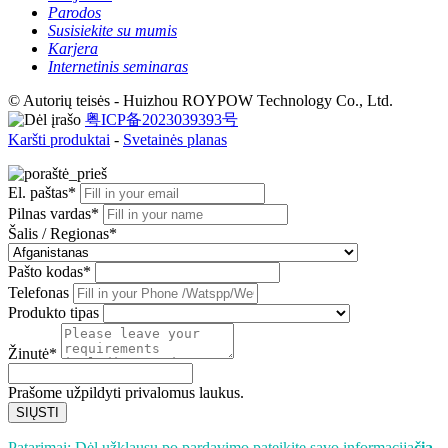
Parodos
Susisiekite su mumis
Karjera
Internetinis seminaras
© Autorių teisės - Huizhou ROYPOW Technology Co., Ltd.
粤ICP备2023039393号
Karšti produktai
-
Svetainės planas
El. paštas*
Pilnas vardas*
Šalis / Regionas*
Pašto kodas*
Telefonas
Produkto tipas
Žinutė*
Prašome užpildyti privalomus laukus.
SIŲSTI
Patarimai: Dėl užklausų po pardavimo pateikite savo informaciją
čia
.