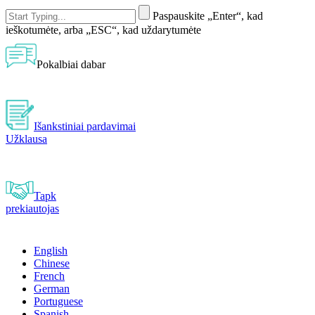
Paspauskite „Enter“, kad
ieškotumėte, arba „ESC“, kad uždarytumėte
Pokalbiai dabar
Išankstiniai pardavimai
Užklausa
Tapk
prekiautojas
English
Chinese
French
German
Portuguese
Spanish