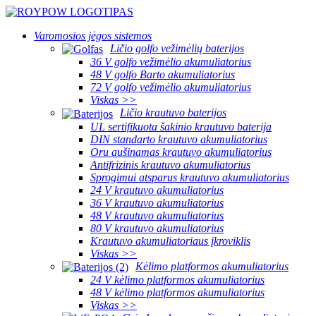
Varomosios jėgos sistemos
Ličio golfo vežimėlių baterijos
36 V golfo vežimėlio akumuliatorius
48 V golfo Barto akumuliatorius
72 V golfo vežimėlio akumuliatorius
Viskas >>
Ličio krautuvo baterijos
UL sertifikuota šakinio krautuvo baterija
DIN standarto krautuvo akumuliatorius
Oru aušinamas krautuvo akumuliatorius
Antifrizinis krautuvo akumuliatorius
Sprogimui atsparus krautuvo akumuliatorius
24 V krautuvo akumuliatorius
36 V krautuvo akumuliatorius
48 V krautuvo akumuliatorius
80 V krautuvo akumuliatorius
Krautuvo akumuliatoriaus įkroviklis
Viskas >>
Kėlimo platformos akumuliatorius
24 V kėlimo platformos akumuliatorius
48 V kėlimo platformos akumuliatorius
Viskas >>