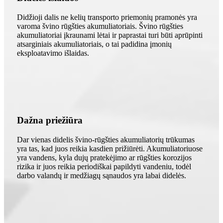
Didžioji dalis ne kelių transporto priemonių pramonės yra
varoma švino rūgšties akumuliatoriais. Švino rūgšties
akumuliatoriai įkraunami lėtai ir paprastai turi būti aprūpinti
atsarginiais akumuliatoriais, o tai padidina įmonių
eksploatavimo išlaidas.
Dažna priežiūra
Dar vienas didelis švino-rūgšties akumuliatorių trūkumas
yra tas, kad juos reikia kasdien prižiūrėti. Akumuliatoriuose
yra vandens, kyla dujų pratekėjimo ar rūgšties korozijos
rizika ir juos reikia periodiškai papildyti vandeniu, todėl
darbo valandų ir medžiagų sąnaudos yra labai didelės.