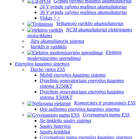
Grindų valymo mašinos akumuliatorius
24 V grindų valymo mašinos akumuliatorius
36 V grindų valymo mašinos akumuliatorius
Viskas >>
Velkamojo variklio akumuliatorius
NCM akumuliatoriai elektriniams
motociklams
Jūrų akumuliatorių sistema
Variklis ir valdiklis
Elektros
modernizavimo sprendimai
Energijos kaupimo sistemos
Darbo vietos ESS
Mobili energijos kaupimo sistema
Dyzelinio generatoriaus energijos kaupimo
sistema X250KT
Dyzelinio generatoriaus energijos kaupimo
sistema X500KT
Komercinės ir pramoninės ESS
Oro aušinimo energijos kaupimo sistema
Gyvenamųjų namų ESS
Ne tinklelio saulės sistema
Saulės baterijos
Saulės keitikliai
Gyvenamųjų namų energijos kaupimo sistemos