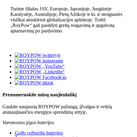
Turime filialus JAV, Europoje, Japonijoje, Jungtinėje
Karalystėje, Australijoje, Pietų Afrikoje ir kt. ir stengiamės
visiškai atsiskleisti globalizacijos aplinkoje. Todėl
„RoyPow“ gali pasiūlyti greitą reagavimą ir apgalvotą
aptarnavimą po pardavimo.
Prenumeruokite mūsų naujienlaiškį
Gaukite naujausią ROYPOW pažangą, įžvalgas ir veiklą
atsinaujinančios energijos sprendimų srityje.
Varomosios jėgos baterijos
Golfo vežimėlių baterijos