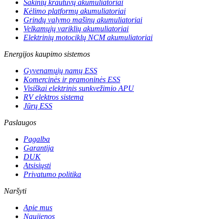
Šakinių krautuvų akumuliatoriai
Kėlimo platformų akumuliatoriai
Grindų valymo mašinų akumuliatoriai
Velkamųjų variklių akumuliatoriai
Elektrinių motociklų NCM akumuliatoriai
Energijos kaupimo sistemos
Gyvenamųjų namų ESS
Komercinės ir pramoninės ESS
Visiškai elektrinis sunkvežimio APU
RV elektros sistema
Jūrų ESS
Paslaugos
Pagalba
Garantija
DUK
Atsisiųsti
Privatumo politika
Naršyti
Apie mus
Naujienos