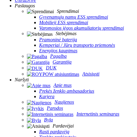
UltraDrive
Paslaugos
Sprendimai
Gyvenamųjų namų ESS sprendimai
Mobilieji ESS sprendimai
Varomosios jėgos akumuliatorių sprendimai
Stebėjimas
Pramoninė baterija
Kemperiai / Jūrų transporto priemonės
Energijos kaupimas
Pagalba
Garantija
DUK
Atsisiųsti
Naršyti
Apie mus
Prekės ženklo ambasadorius
Karjera
Naujienos
Parodos
Internetinis seminaras
Byla
Pardavėjai
Rasti pardavėją