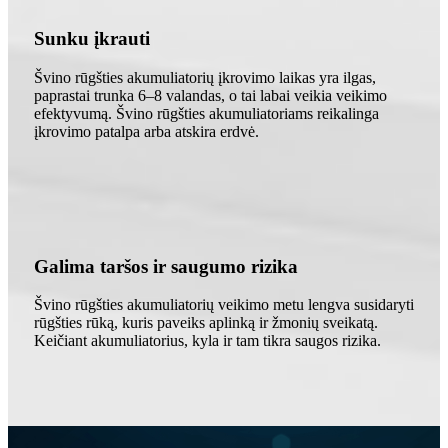
Sunku įkrauti
Švino rūgšties akumuliatorių įkrovimo laikas yra ilgas,
paprastai trunka 6–8 valandas, o tai labai veikia veikimo
efektyvumą. Švino rūgšties akumuliatoriams reikalinga
įkrovimo patalpa arba atskira erdvė.
Galima taršos ir saugumo rizika
Švino rūgšties akumuliatorių veikimo metu lengva susidaryti
rūgšties rūką, kuris paveiks aplinką ir žmonių sveikatą.
Keičiant akumuliatorius, kyla ir tam tikra saugos rizika.