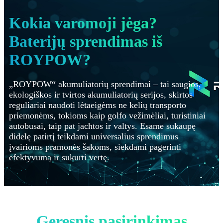
Kokia varomoji jėga?
Baterijų sprendimas iš
ROYPOW?
„ROYPOW“ akumuliatorių sprendimai – tai saugios,
ekologiškos ir tvirtos akumuliatorių serijos, skirtos
reguliariai naudoti lėtaeigėms ne kelių transporto
priemonėms, tokioms kaip golfo vežimėliai, turistiniai
autobusai, taip pat jachtos ir valtys. Esame sukaupę
didelę patirtį teikdami universalius sprendimus
įvairioms pramonės šakoms, siekdami pagerinti
efektyvumą ir sukurti vertę.
Geresnis pasirinkimas