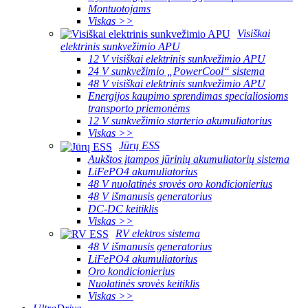
Montuotojams
Viskas >>
Visiškai
elektrinis sunkvežimio APU
12 V visiškai elektrinis sunkvežimio APU
24 V sunkvežimio „PowerCool“ sistema
48 V visiškai elektrinis sunkvežimio APU
Energijos kaupimo sprendimas specialiosioms
transporto priemonėms
12 V sunkvežimio starterio akumuliatorius
Viskas >>
Jūrų ESS
Aukštos įtampos jūrinių akumuliatorių sistema
LiFePO4 akumuliatorius
48 V nuolatinės srovės oro kondicionierius
48 V išmanusis generatorius
DC-DC keitiklis
Viskas >>
RV elektros sistema
48 V išmanusis generatorius
LiFePO4 akumuliatorius
Oro kondicionierius
Nuolatinės srovės keitiklis
Viskas >>