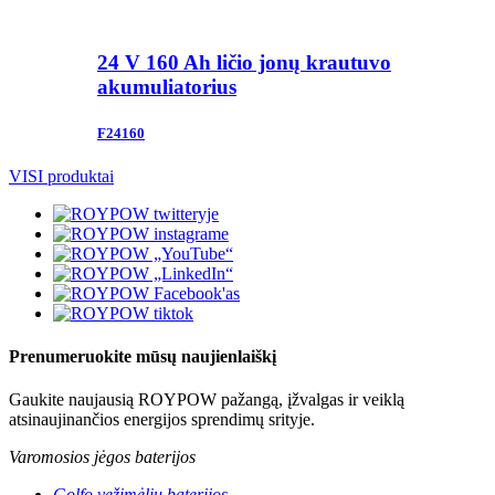
24 V 160 Ah ličio jonų krautuvo
akumuliatorius
F24160
VISI produktai
Prenumeruokite mūsų naujienlaiškį
Gaukite naujausią ROYPOW pažangą, įžvalgas ir veiklą
atsinaujinančios energijos sprendimų srityje.
Varomosios jėgos baterijos
Golfo vežimėlių baterijos