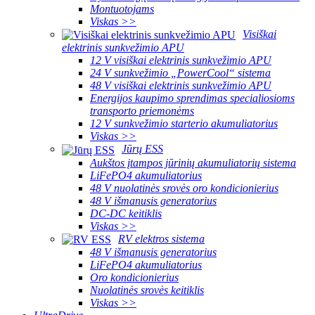
Montuotojams
Viskas >>
Visiškai
elektrinis sunkvežimio APU
12 V visiškai elektrinis sunkvežimio APU
24 V sunkvežimio „PowerCool“ sistema
48 V visiškai elektrinis sunkvežimio APU
Energijos kaupimo sprendimas specialiosioms
transporto priemonėms
12 V sunkvežimio starterio akumuliatorius
Viskas >>
Jūrų ESS
Aukštos įtampos jūrinių akumuliatorių sistema
LiFePO4 akumuliatorius
48 V nuolatinės srovės oro kondicionierius
48 V išmanusis generatorius
DC-DC keitiklis
Viskas >>
RV elektros sistema
48 V išmanusis generatorius
LiFePO4 akumuliatorius
Oro kondicionierius
Nuolatinės srovės keitiklis
Viskas >>