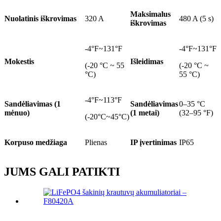
Maksimalus
Nuolatinis iškrovimas
320 A
480 A (5 s)
iškrovimas
-4°F~131°F
-4°F~131°F
Mokestis
Išleidimas
(-20 °C ~ 55
(-20 °C ~
°C)
55 °C)
-4°F~113°F
Sandėliavimas (1
Sandėliavimas
0–35 °C
mėnuo)
(1 metai)
(32–95 °F)
(-20°C~45°C)
Korpuso medžiaga
Plienas
IP įvertinimas
IP65
JUMS GALI PATIKTI