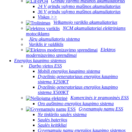
Grindų valymo mašinos akumuliatorius
24 V grindų valymo mašinos akumuliatorius
36 V grindų valymo mašinos akumuliatorius
Viskas >>
Velkamojo variklio akumuliatorius
NCM akumuliatoriai elektriniams
motociklams
Jūrų akumuliatorių sistema
Variklis ir valdiklis
Elektros
modernizavimo sprendimai
Energijos kaupimo sistemos
Darbo vietos ESS
Mobili energijos kaupimo sistema
Dyzelinio generatoriaus energijos kaupimo
sistema X250KT
Dyzelinio generatoriaus energijos kaupimo
sistema X500KT
Komercinės ir pramoninės ESS
Oro aušinimo energijos kaupimo sistema
Gyvenamųjų namų ESS
Ne tinklelio saulės sistema
Saulės baterijos
Saulės keitikliai
Gyvenamųjų namų energijos kaupimo sistemos