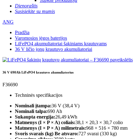
Tapkite prekiautoju
Dienoraštis
Susisiekite su mumis
ANG
Pradžia
Varomosios jėgos baterijos
LiFePO4 akumuliatoriai šakiniams krautuvams
36 V ličio jonų krautuvo akumuliatoriai
36 V 690Ah LiFePO4 krautuvo akumuliatorius
F36690
Techninės specifikacijos
Nominali įtampa:
36 V (38,4 V)
Nominali talpa:
690 Ah
Sukaupta energija:
26,49 kWh
Matmenys (I × P × A) coliais:
38,1 × 20,3 × 30,7 colio
Matmenys (I × P × A) milimetrais:
968 × 516 × 780 mm
Svoris svarais (kg) Be atsvaro:
727 svarai (330 kg)