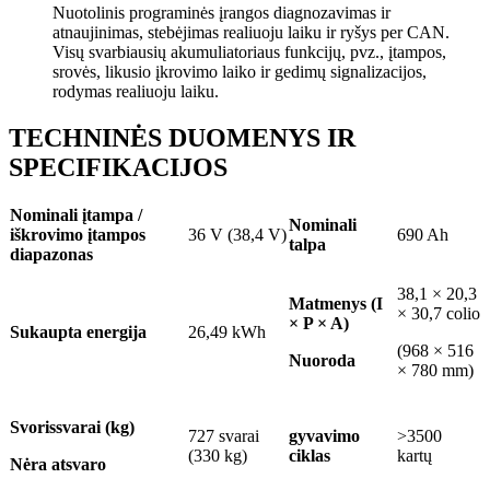
Nuotolinis programinės įrangos diagnozavimas ir
atnaujinimas, stebėjimas realiuoju laiku ir ryšys per CAN.
Visų svarbiausių akumuliatoriaus funkcijų, pvz., įtampos,
srovės, likusio įkrovimo laiko ir gedimų signalizacijos,
rodymas realiuoju laiku.
TECHNINĖS DUOMENYS IR
SPECIFIKACIJOS
Nominali įtampa /
Nominali
iškrovimo įtampos
36 V (38,4 V)
690 Ah
talpa
diapazonas
38,1 × 20,3
Matmenys (I
× 30,7 colio
× P × A)
Sukaupta energija
26,49 kWh
(968 × 516
Nuoroda
× 780 mm)
Svoris
svarai (kg)
727 svarai
gyvavimo
>3500
(330 kg)
ciklas
kartų
Nėra atsvaro