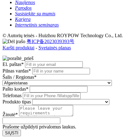
Naujienos
Parodos
Susisiekite su mumis
Karjera
Internetinis seminaras
© Autorių teisės - Huizhou ROYPOW Technology Co., Ltd.
粤ICP备2023039393号
Karšti produktai
-
Svetainės planas
El. paštas*
Pilnas vardas*
Šalis / Regionas*
Pašto kodas*
Telefonas
Produkto tipas
Žinutė*
Prašome užpildyti privalomus laukus.
SIŲSTI