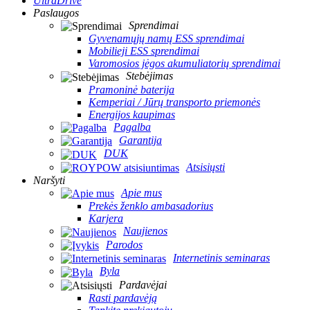
UltraDrive
Paslaugos
Sprendimai
Gyvenamųjų namų ESS sprendimai
Mobilieji ESS sprendimai
Varomosios jėgos akumuliatorių sprendimai
Stebėjimas
Pramoninė baterija
Kemperiai / Jūrų transporto priemonės
Energijos kaupimas
Pagalba
Garantija
DUK
Atsisiųsti
Naršyti
Apie mus
Prekės ženklo ambasadorius
Karjera
Naujienos
Parodos
Internetinis seminaras
Byla
Pardavėjai
Rasti pardavėją