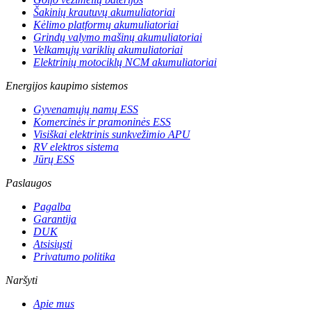
Šakinių krautuvų akumuliatoriai
Kėlimo platformų akumuliatoriai
Grindų valymo mašinų akumuliatoriai
Velkamųjų variklių akumuliatoriai
Elektrinių motociklų NCM akumuliatoriai
Energijos kaupimo sistemos
Gyvenamųjų namų ESS
Komercinės ir pramoninės ESS
Visiškai elektrinis sunkvežimio APU
RV elektros sistema
Jūrų ESS
Paslaugos
Pagalba
Garantija
DUK
Atsisiųsti
Privatumo politika
Naršyti
Apie mus