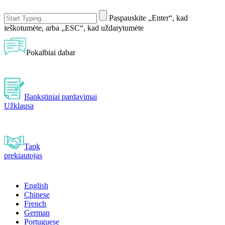
Paspauskite „Enter“, kad
ieškotumėte, arba „ESC“, kad uždarytumėte
Pokalbiai dabar
Išankstiniai pardavimai
Užklausa
Tapk
prekiautojas
English
Chinese
French
German
Portuguese