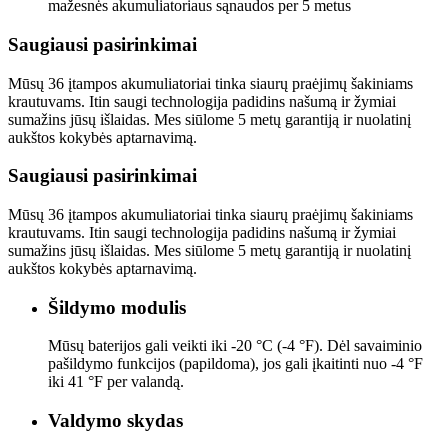
mažesnės akumuliatoriaus sąnaudos per 5 metus
Saugiausi pasirinkimai
Mūsų 36 įtampos akumuliatoriai tinka siaurų praėjimų šakiniams
krautuvams. Itin saugi technologija padidins našumą ir žymiai
sumažins jūsų išlaidas. Mes siūlome 5 metų garantiją ir nuolatinį
aukštos kokybės aptarnavimą.
Saugiausi pasirinkimai
Mūsų 36 įtampos akumuliatoriai tinka siaurų praėjimų šakiniams
krautuvams. Itin saugi technologija padidins našumą ir žymiai
sumažins jūsų išlaidas. Mes siūlome 5 metų garantiją ir nuolatinį
aukštos kokybės aptarnavimą.
Šildymo modulis
Mūsų baterijos gali veikti iki -20 °C (-4 °F). Dėl savaiminio
pašildymo funkcijos (papildoma), jos gali įkaitinti nuo -4 °F
iki 41 °F per valandą.
Valdymo skydas