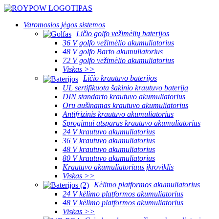
Varomosios jėgos sistemos
Ličio golfo vežimėlių baterijos
36 V golfo vežimėlio akumuliatorius
48 V golfo Barto akumuliatorius
72 V golfo vežimėlio akumuliatorius
Viskas >>
Ličio krautuvo baterijos
UL sertifikuota šakinio krautuvo baterija
DIN standarto krautuvo akumuliatorius
Oru aušinamas krautuvo akumuliatorius
Antifrizinis krautuvo akumuliatorius
Sprogimui atsparus krautuvo akumuliatorius
24 V krautuvo akumuliatorius
36 V krautuvo akumuliatorius
48 V krautuvo akumuliatorius
80 V krautuvo akumuliatorius
Krautuvo akumuliatoriaus įkroviklis
Viskas >>
Kėlimo platformos akumuliatorius
24 V kėlimo platformos akumuliatorius
48 V kėlimo platformos akumuliatorius
Viskas >>