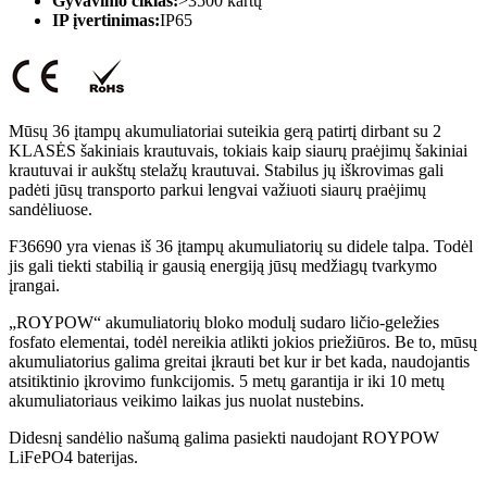
Gyvavimo ciklas:
>3500 kartų
IP įvertinimas:
IP65
Mūsų 36 įtampų akumuliatoriai suteikia gerą patirtį dirbant su 2
KLASĖS šakiniais krautuvais, tokiais kaip siaurų praėjimų šakiniai
krautuvai ir aukštų stelažų krautuvai. Stabilus jų iškrovimas gali
padėti jūsų transporto parkui lengvai važiuoti siaurų praėjimų
sandėliuose.
F36690 yra vienas iš 36 įtampų akumuliatorių su didele talpa. Todėl
jis gali tiekti stabilią ir gausią energiją jūsų medžiagų tvarkymo
įrangai.
„ROYPOW“ akumuliatorių bloko modulį sudaro ličio-geležies
fosfato elementai, todėl nereikia atlikti jokios priežiūros. Be to, mūsų
akumuliatorius galima greitai įkrauti bet kur ir bet kada, naudojantis
atsitiktinio įkrovimo funkcijomis. 5 metų garantija ir iki 10 metų
akumuliatoriaus veikimo laikas jus nuolat nustebins.
Didesnį sandėlio našumą galima pasiekti naudojant ROYPOW
LiFePO4 baterijas.