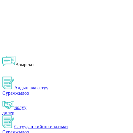
Азыр чат
Алдын ала сатуу
Сурамжылоо
Болуу
дилер
Сатуудан кийинки кызмат
Сурамжылоо