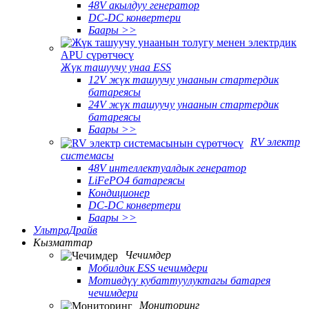
48V акылдуу генератор
DC-DC конвертери
Баары >>
Жүк ташуучу унаа ESS
12V жүк ташуучу унаанын стартердик
батареясы
24V жүк ташуучу унаанын стартердик
батареясы
Баары >>
RV электр
системасы
48V интеллектуалдык генератор
LiFePO4 батареясы
Кондиционер
DC-DC конвертери
Баары >>
УльтраДрайв
Кызматтар
Чечимдер
Мобилдик ESS чечимдери
Мотивдүү кубаттуулуктагы батарея
чечимдери
Мониторинг