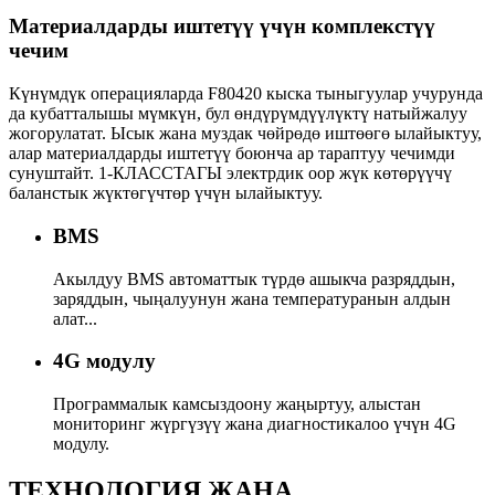
Материалдарды иштетүү үчүн комплекстүү
чечим
Күнүмдүк операцияларда F80420 кыска тыныгуулар учурунда
да кубатталышы мүмкүн, бул өндүрүмдүүлүктү натыйжалуу
жогорулатат. Ысык жана муздак чөйрөдө иштөөгө ылайыктуу,
алар материалдарды иштетүү боюнча ар тараптуу чечимди
сунуштайт. 1-КЛАССТАГЫ электрдик оор жүк көтөрүүчү
баланстык жүктөгүчтөр үчүн ылайыктуу.
BMS
Акылдуу BMS автоматтык түрдө ашыкча разряддын,
заряддын, чыңалуунун жана температуранын алдын
алат...
4G модулу
Программалык камсыздоону жаңыртуу, алыстан
мониторинг жүргүзүү жана диагностикалоо үчүн 4G
модулу.
ТЕХНОЛОГИЯ ЖАНА