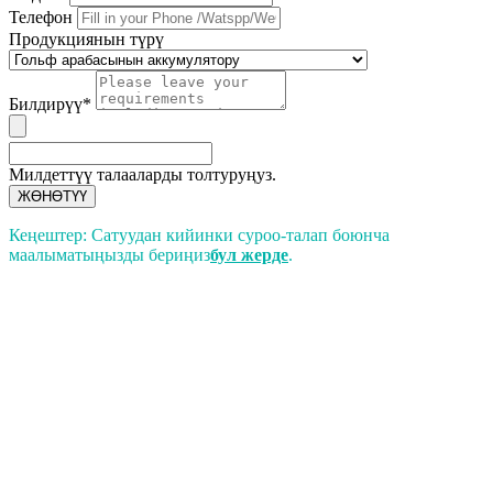
Телефон
Продукциянын түрү
Билдирүү*
Милдеттүү талааларды толтуруңуз.
ЖӨНӨТҮҮ
Кеңештер: Сатуудан кийинки суроо-талап боюнча
маалыматыңызды бериңиз
бул жерде
.