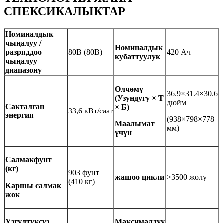
СПЕКСИКАЛЫКТАР
Номиналдык
чыңалуу /
Номиналдык
разряддоо
80В (80В)
420 Ач
кубаттуулук
чыңалуу
диапазону
Өлчөмү
36.9×31.4×30.6
(Узундугу × Т
дюйм
Сакталган
× Б)
33,6 кВт/саат
энергия
(938×798×778
Маалымат
мм)
үчүн
Салмак
фунт
(кг)
903 фунт
жашоо цикли
>3500 жолу
(410 кг)
Каршы салмак
жок
Үзгүлтүксүз
Максималдуу