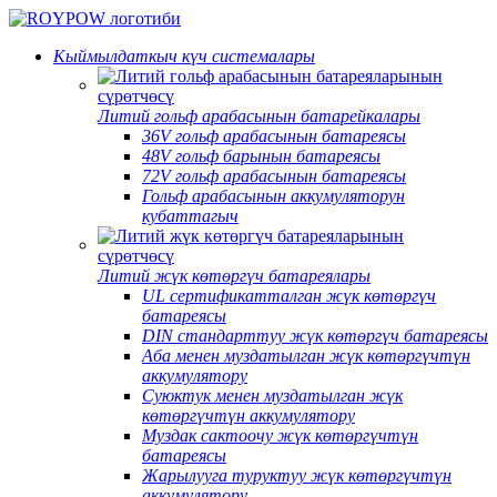
Кыймылдаткыч күч системалары
Литий гольф арабасынын батарейкалары
36V гольф арабасынын батареясы
48V гольф барынын батареясы
72V гольф арабасынын батареясы
Гольф арабасынын аккумуляторун
кубаттагыч
Литий жүк көтөргүч батареялары
UL сертификатталган жүк көтөргүч
батареясы
DIN стандарттуу жүк көтөргүч батареясы
Аба менен муздатылган жүк көтөргүчтүн
аккумулятору
Суюктук менен муздатылган жүк
көтөргүчтүн аккумулятору
Муздак сактоочу жүк көтөргүчтүн
батареясы
Жарылууга туруктуу жүк көтөргүчтүн
аккумулятору