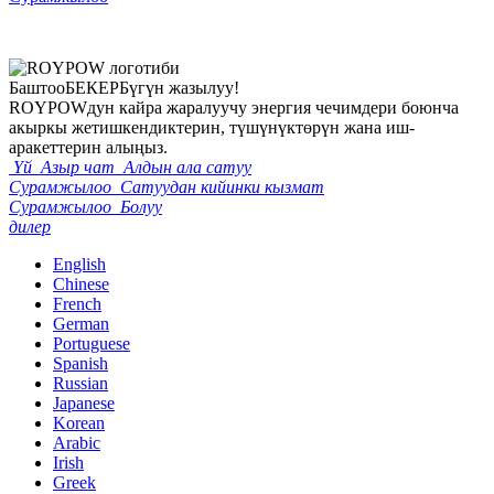
Баштоо
БЕКЕР
Бүгүн жазылуу!
ROYPOWдун кайра жаралуучу энергия чечимдери боюнча
акыркы жетишкендиктерин, түшүнүктөрүн жана иш-
аракеттерин алыңыз.
Үй
Азыр чат
Алдын ала сатуу
Сурамжылоо
Сатуудан кийинки кызмат
Сурамжылоо
Болуу
дилер
English
Chinese
French
German
Portuguese
Spanish
Russian
Japanese
Korean
Arabic
Irish
Greek