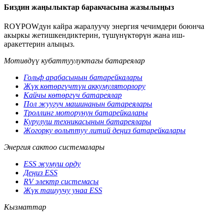
Биздин жаңылыктар баракчасына жазылыңыз
ROYPOWдун кайра жаралуучу энергия чечимдери боюнча
акыркы жетишкендиктерин, түшүнүктөрүн жана иш-
аракеттерин алыңыз.
Мотивдүү кубаттуулуктагы батареялар
Гольф арабасынын батарейкалары
Жүк көтөргүчтүн аккумуляторлору
Кайчы көтөргүч батареялар
Пол жуугуч машинанын батареялары
Троллинг моторунун батарейкалары
Курулуш техникасынын батареялары
Жогорку вольттуу литий деңиз батарейкалары
Энергия сактоо системалары
ESS жумуш орду
Деңиз ESS
RV электр системасы
Жүк ташуучу унаа ESS
Кызматтар