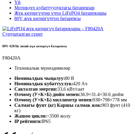
Үй
Мотивдүү кубаттуулуктагы батареялар
Жүк көтөргүчтөр үчүн LiFePO4 батареялары
80V жүк көтөргүчтүн батареясы
80V 420Ah литий жүк көтөргүч батареясы
F80420A
Техникалык мүнөздөмөлөр
Номиналдык чыңалуу:
80 В
Номиналдык кубаттуулук:
420 Ач
Сакталган энергия:
33,6 кВт/саат
Өлчөмү (У×К×Б) дюйм менен:
36.9×31.4×30.6 дюйм
Өлчөмү (У×К×Б) миллиметр менен:
938×798×778 мм
Салмагы фунт (кг) Каршы салмак жок:
903 фунт (410
кг)
Жашоо цикли:
>3500 жолу
IP рейтинги:
IP65