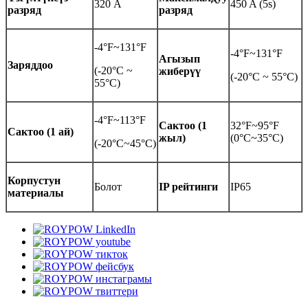
320 А
450 A (5s)
разряд
разряд
-4°F~131°F
-4°F~131°F
Агызып
Заряддоо
(-20°C ~
жиберүү
(-20°C ~ 55°C)
55°C)
-4°F~113°F
Сактоо (1
32°F~95°F
Сактоо (1 ай)
жыл)
(0°C~35°C)
(-20°C~45°C)
Корпустун
Болот
IP рейтинги
IP65
материалы