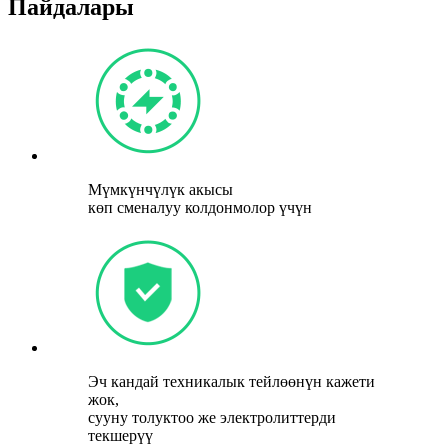
Пайдалары
Мүмкүнчүлүк акысы
көп сменалуу колдонмолор үчүн
Эч кандай техникалык тейлөөнүн кажети
жок,
сууну толуктоо же электролиттерди
текшерүү