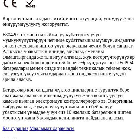
Коргошун-кислотадан литий-ионго өтүү оңой, үнөмдүү жана
өндүрүмдүүлүктү жогорулатат.
F80420 тез жана натыйжалуу кубаттоосу үчүн
мүмкүнчүлүктөрдүн чегинде кубатталышы мүмкүн, андыктан
ал көп сменалык иштөө үчүн эң жакшы чечим болуп саналат.
Ал кыска убакыттын ичинде, мисалы, сменаны
алмаштырганда же тыныгуу алганда, жүк көтөргүчтөрүңүз ар
дайым керек болгондо иштей берет. Өркүндөтүлгөн LiFePO4
батареялары менен сизде эч кандай техникалык тейлөө жок,
сиз үзгүлтүксүз чыгымдардан жана олдоксон иштетүүдөн
арыла аласыз.
Батареялар көп сандагы жүктөө циклдерине туруштук бере
алат жана алардын ишенимдүүлүгүн жана коопсуздугун
камсыз кылган электрондук контроллерлорго ээ. Энергияны,
жабдууларды, жумушчу күчүн жана иштебей калуу
убактысын үнөмдөө үчүн сиз 10 жылдык батареянын иштөө
мөөнөтүн жана 5 жылдык кепилдикти пайдалана аласыз.
Баа сураңыз
Маалымат баракчасы