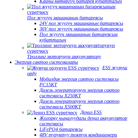
Кайчы көтөргүч батарея кубаттагыч
Пол жуугуч машинанын батареясы
24V пол жуугуч машинанын батареясы
36V пол жуугуч машинанын батареясы
Пол жуугуч машинанын батареясын
кубаттагыч
Троллинг моторунун аккумулятору
Энергия сактоо системалары
ESS жумуш
орду
Мобилдик энергия сактоо системасы
PC15KT
Дизель генераторунун энергия сактоо
системасы X250KT
Дизель генераторунун энергия сактоо
системасы X500KT
Деңиз ESS
Жогорку чыңалуудагы деңиз аккумулятор
системасы
LiFePO4 батареясы
48V туруктуу токтун кондиционери