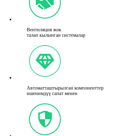
Вентиляция жок
талап кылынган системалар
Автоматташтырылган компоненттер
ишенимдүү сапат менен