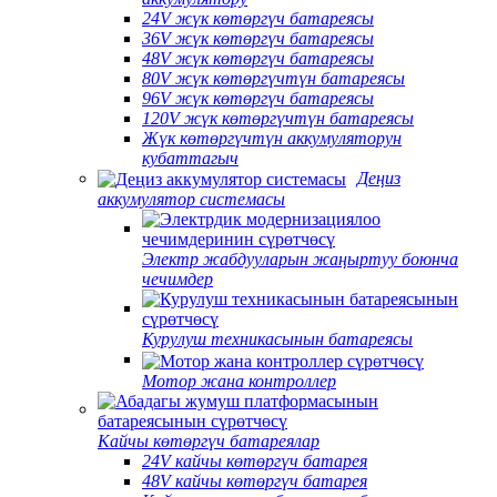
24V жүк көтөргүч батареясы
36V жүк көтөргүч батареясы
48V жүк көтөргүч батареясы
80V жүк көтөргүчтүн батареясы
96V жүк көтөргүч батареясы
120V жүк көтөргүчтүн батареясы
Жүк көтөргүчтүн аккумуляторун
кубаттагыч
Деңиз
аккумулятор системасы
Электр жабдууларын жаңыртуу боюнча
чечимдер
Курулуш техникасынын батареясы
Мотор жана контроллер
Кайчы көтөргүч батареялар
24V кайчы көтөргүч батарея
48V кайчы көтөргүч батарея