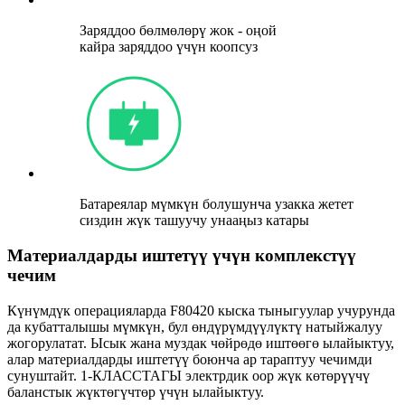
Заряддоо бөлмөлөрү жок - оңой
кайра заряддоо үчүн коопсуз
Батареялар мүмкүн болушунча узакка жетет
сиздин жүк ташуучу унааңыз катары
Материалдарды иштетүү үчүн комплекстүү
чечим
Күнүмдүк операцияларда F80420 кыска тыныгуулар учурунда
да кубатталышы мүмкүн, бул өндүрүмдүүлүктү натыйжалуу
жогорулатат. Ысык жана муздак чөйрөдө иштөөгө ылайыктуу,
алар материалдарды иштетүү боюнча ар тараптуу чечимди
сунуштайт. 1-КЛАССТАГЫ электрдик оор жүк көтөрүүчү
баланстык жүктөгүчтөр үчүн ылайыктуу.