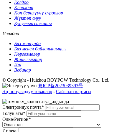
Колдоо
Кепилдик
Көп берилүүчү суроолор
Жүктөп алуу
Купуялык саясаты
Изилдөө
Биз жөнүндө
Биз менен байланышыңыз
Көргөзмөлөр
Жаңылыктар
Иш
Вебинар
© Copyright - Huizhou ROYPOW Technology Co., Ltd.
粤ICP备2023039393号
Эң популярдуу товарлар
-
Сайттын картасы
Электрондук почта*
Толук аты*
Өлкө/Регион*
Индекс