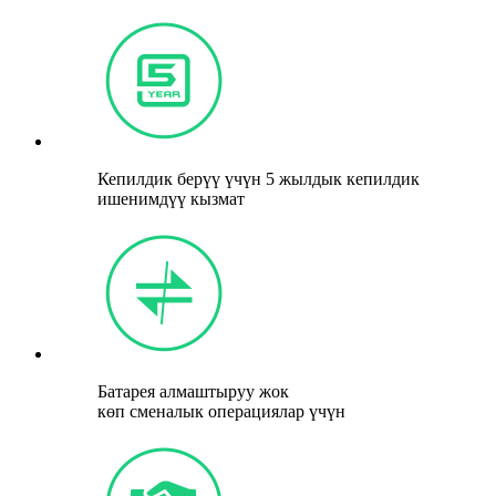
Кепилдик берүү үчүн 5 жылдык кепилдик
ишенимдүү кызмат
Батарея алмаштыруу жок
көп сменалык операциялар үчүн