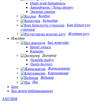
Өнөр жай батареясы
Автофургон / Деңиз флоту
Энергия сактоо
Колдоо
Кепилдик
Көп берилүүчү
суроолор
Жүктөп алуу
Изилдөө
Биз жөнүндө
Бренд элчиси
Карьера
Дилерлер
Дилерди табуу
Дилер болуңуз
Жаңылыктар
Көргөзмөлөр
Вебинар
Иш
Блог
Биз менен байланышыңыз
АНГЛИЯ