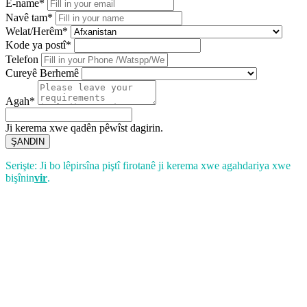
E-name*
Navê tam*
Welat/Herêm*
Kode ya postî*
Telefon
Cureyê Berhemê
Agah*
Ji kerema xwe qadên pêwîst dagirin.
ŞANDIN
Serişte: Ji bo lêpirsîna piştî firotanê ji kerema xwe agahdariya xwe
bişînin
vir
.