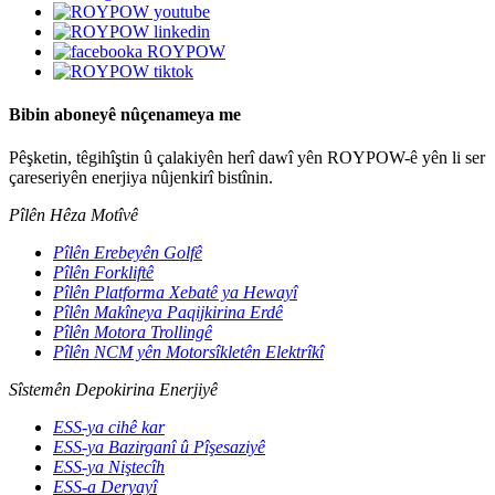
Bibin aboneyê nûçenameya me
Pêşketin, têgihîştin û çalakiyên herî dawî yên ROYPOW-ê yên li ser
çareseriyên enerjiya nûjenkirî bistînin.
Pîlên Hêza Motîvê
Pîlên Erebeyên Golfê
Pîlên Forkliftê
Pîlên Platforma Xebatê ya Hewayî
Pîlên Makîneya Paqijkirina Erdê
Pîlên Motora Trollingê
Pîlên NCM yên Motorsîkletên Elektrîkî
Sîstemên Depokirina Enerjiyê
ESS-ya cihê kar
ESS-ya Bazirganî û Pîşesaziyê
ESS-ya Niştecîh
ESS-a Deryayî