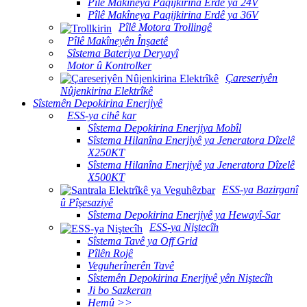
Pîlê Makîneya Paqijkirina Erdê ya 24V
Pîlê Makîneya Paqijkirina Erdê ya 36V
Pîlê Motora Trollingê
Pîlê Makîneyên Înşaetê
Sîstema Bateriya Deryayî
Motor û Kontrolker
Çareseriyên
Nûjenkirina Elektrîkê
Sîstemên Depokirina Enerjiyê
ESS-ya cihê kar
Sîstema Depokirina Enerjiya Mobîl
Sîstema Hilanîna Enerjiyê ya Jeneratora Dîzelê
X250KT
Sîstema Hilanîna Enerjiyê ya Jeneratora Dîzelê
X500KT
ESS-ya Bazirganî
û Pîşesaziyê
Sîstema Depokirina Enerjiyê ya Hewayî-Sar
ESS-ya Niştecîh
Sîstema Tavê ya Off Grid
Pîlên Rojê
Veguherînerên Tavê
Sîstemên Depokirina Enerjiyê yên Niştecîh
Ji bo Sazkeran
Hemû >>