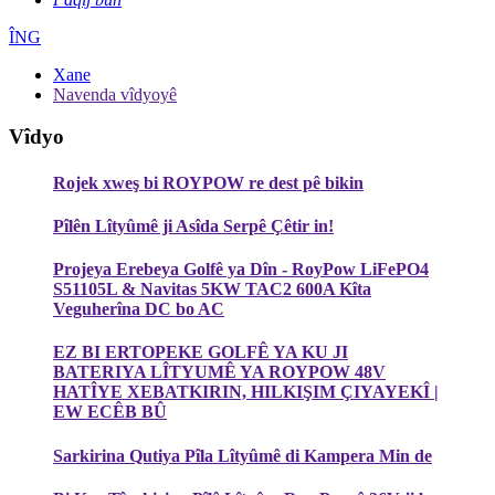
ÎNG
Xane
Navenda vîdyoyê
Vîdyo
Rojek xweş bi ROYPOW re dest pê bikin
Pîlên Lîtyûmê ji Asîda Serpê Çêtir in!
Projeya Erebeya Golfê ya Dîn - RoyPow LiFePO4
S51105L & Navitas 5KW TAC2 600A Kîta
Veguherîna DC bo AC
EZ BI ERTOPEKE GOLFÊ YA KU JI
BATERIYA LÎTYUMÊ YA ROYPOW 48V
HATÎYE XEBATKIRIN, HILKIŞIM ÇIYAYEKÎ |
EW ECÊB BÛ
Sarkirina Qutiya Pîla Lîtyûmê di Kampera Min de