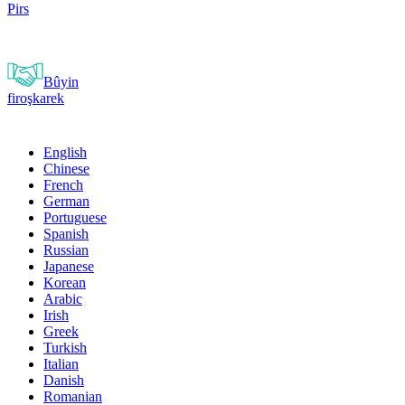
Pirs
Bûyin
firoşkarek
English
Chinese
French
German
Portuguese
Spanish
Russian
Japanese
Korean
Arabic
Irish
Greek
Turkish
Italian
Danish
Romanian