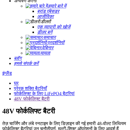
अन्वेषण करना
हमारे बारे में
ब्रांड एंबेसडर
आजीविका
डीलरों
एक व्यापारी को खोजें
डीलर बनें
समाचार
प्रदर्शनियों
वेबिनार
मामला
ब्लॉग
हमसे संपर्क करें
इंग्लैंड
घर
प्रेरक शक्ति बैटरियाँ
फोर्कलिफ्ट के लिए LiFePO4 बैटरियां
48V फोर्कलिफ्ट बैटरी
48V फोर्कलिफ्ट बैटरी
तेज़ चार्जिंग और लंबे रनटाइम के लिए डिज़ाइन की गई हमारी 48-वोल्ट लिथियम
फोर्कलिफ्ट बैटरियां उन चुनौतीपूर्ण, मल्टी-शिफ्ट ऑपरेशनों के लिए आदर्श हैं