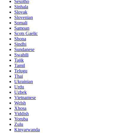
Sesotho
Sinhala
Slovak
Slovenian
Somali
Samoan
Scots Gaelic
Shona
Sindhi
Sundanese
Swahili
Tajik
Tamil
Telugu
Thai
Ukrainian
Urdu
Uzbek
Vietnamese
Welsh
Xhosa
Yiddish
Yoruba
Zulu
Kinyarwanda