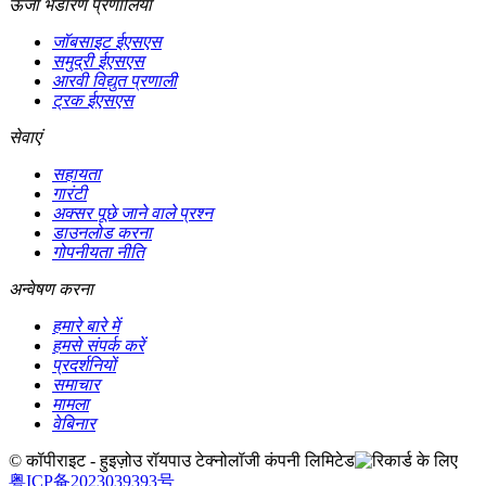
ऊर्जा भंडारण प्रणालियाँ
जॉबसाइट ईएसएस
समुद्री ईएसएस
आरवी विद्युत प्रणाली
ट्रक ईएसएस
सेवाएं
सहायता
गारंटी
अक्सर पूछे जाने वाले प्रश्न
डाउनलोड करना
गोपनीयता नीति
अन्वेषण करना
हमारे बारे में
हमसे संपर्क करें
प्रदर्शनियों
समाचार
मामला
वेबिनार
© कॉपीराइट - हुइज़ोउ रॉयपाउ टेक्नोलॉजी कंपनी लिमिटेड
粤ICP备2023039393号