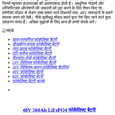
जिनमें न्यूनतम डाउनटाइम की आवश्यकता होती है। आधुनिक गोदामों और
लॉजिस्टिक्स ऑपरेशनों की ज़रूरतों को पूरा करने के लिए तैयार किए गए
कॉम्पैक्ट मॉडल से लेकर उच्च क्षमता वाले विकल्पों तक, 48V समाधानों के हमारे
व्यापक चयन को देखें। नीचे सूचीबद्ध मॉडल हमारे द्वारा पेश किए जाने वाले कुछ
उदाहरण मात्र हैं। अधिक सुझावों के लिए आज ही हमसे संपर्क करें।
यूएल प्रमाणित फोर्कलिफ्ट बैटरी
डीआईएन मानक फोर्कलिफ्ट बैटरी
एयर-कूल्ड फोर्कलिफ्ट बैटरी
एंटी-फ्रीज़ फोर्कलिफ्ट बैटरी
विस्फोट-रोधी फोर्कलिफ्ट बैटरी
24V लिथियम फोर्कलिफ्ट बैटरी
36V लिथियम-आयन फोर्कलिफ्ट बैटरियां
48V फोर्कलिफ्ट बैटरी
80V फोर्कलिफ्ट बैटरी
फोर्कलिफ्ट बैटरी चार्जर
48V 560Ah LiFePO4 फोर्कलिफ्ट बैटरी