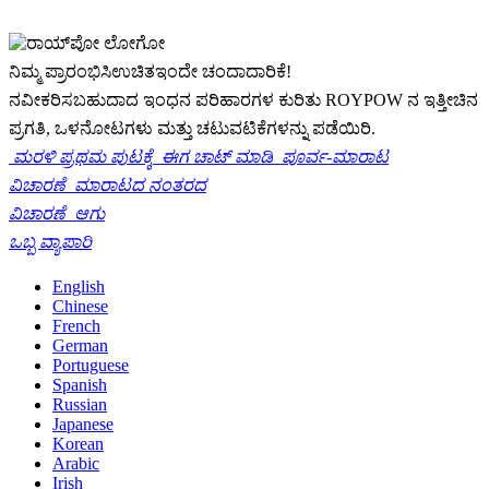
ನಿಮ್ಮ ಪ್ರಾರಂಭಿಸಿ
ಉಚಿತ
ಇಂದೇ ಚಂದಾದಾರಿಕೆ!
ನವೀಕರಿಸಬಹುದಾದ ಇಂಧನ ಪರಿಹಾರಗಳ ಕುರಿತು ROYPOW ನ ಇತ್ತೀಚಿನ
ಪ್ರಗತಿ, ಒಳನೋಟಗಳು ಮತ್ತು ಚಟುವಟಿಕೆಗಳನ್ನು ಪಡೆಯಿರಿ.
ಮರಳಿ ಪ್ರಥಮ ಪುಟಕ್ಕೆ
ಈಗ ಚಾಟ್ ಮಾಡಿ
ಪೂರ್ವ-ಮಾರಾಟ
ವಿಚಾರಣೆ
ಮಾರಾಟದ ನಂತರದ
ವಿಚಾರಣೆ
ಆಗು
ಒಬ್ಬ ವ್ಯಾಪಾರಿ
English
Chinese
French
German
Portuguese
Spanish
Russian
Japanese
Korean
Arabic
Irish