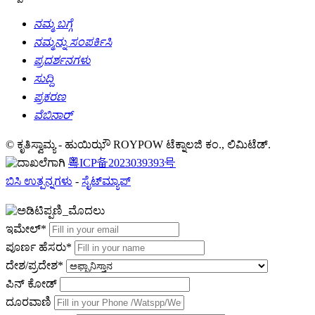
ನಮ್ಮ ಬಗ್ಗೆ
ನಮ್ಮನ್ನು ಸಂಪರ್ಕಿಸಿ
ಪ್ರದರ್ಶನಗಳು
ಸುದ್ದಿ
ಪ್ರಕರಣ
ವೆಬಿನಾರ್
© ಕೃತಿಸ್ವಾಮ್ಯ - ಹುಯಿಝೌ ROYPOW ಟೆಕ್ನಾಲಜಿ ಕಂ., ಲಿಮಿಟೆಡ್.
粤ICP备2023039393号
ಬಿಸಿ ಉತ್ಪನ್ನಗಳು
-
ಸೈಟ್‌ಮ್ಯಾಪ್
ಇಮೇಲ್*
ಪೂರ್ಣ ಹೆಸರು*
ದೇಶ/ಪ್ರದೇಶ*
ಪಿನ್ ಕೋಡ್
ದೂರವಾಣಿ