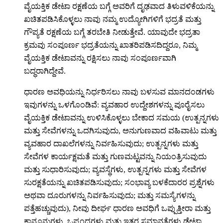
ವೈಯಕ್ತಿಕ ಡೇಟಾ ರಕ್ಷಣೆಯ ಬಗ್ಗೆ ಅವರಿಗೆ ದೃಢವಾದ ತಿಳುವಳಿಕೆಯನ್ನು
ಖಚಿತಪಡಿಸಿಕೊಳ್ಳಲು ನಾವು ನಮ್ಮ ಉದ್ಯೋಗಿಗಳಿಗೆ ಭದ್ರತೆ ಮತ್ತು
ಗೌಪ್ಯತೆ ರಕ್ಷಣೆಯ ಬಗ್ಗೆ ತರಬೇತಿ ನೀಡುತ್ತೇವೆ. ಯಾವುದೇ ಭದ್ರತಾ
ಕ್ರಮವು ಸಂಪೂರ್ಣ ಭದ್ರತೆಯನ್ನು ಖಾತರಿಪಡಿಸದಿದ್ದರೂ, ನಿಮ್ಮ
ವೈಯಕ್ತಿಕ ಡೇಟಾವನ್ನು ರಕ್ಷಿಸಲು ನಾವು ಸಂಪೂರ್ಣವಾಗಿ
ಬದ್ಧರಾಗಿದ್ದೇವೆ.
ಧಾರಣ ಅವಧಿಯನ್ನು ನಿರ್ಧರಿಸಲು ನಾವು ಬಳಸುವ ಮಾನದಂಡಗಳು
ಇವುಗಳನ್ನು ಒಳಗೊಂಡಿವೆ: ವ್ಯವಹಾರ ಉದ್ದೇಶಗಳನ್ನು ಪೂರೈಸಲು
ವೈಯಕ್ತಿಕ ಡೇಟಾವನ್ನು ಉಳಿಸಿಕೊಳ್ಳಲು ಬೇಕಾದ ಸಮಯ (ಉತ್ಪನ್ನಗಳು
ಮತ್ತು ಸೇವೆಗಳನ್ನು ಒದಗಿಸುವುದು, ಅನುಗುಣವಾದ ವಹಿವಾಟು ಮತ್ತು
ವ್ಯವಹಾರ ದಾಖಲೆಗಳನ್ನು ನಿರ್ವಹಿಸುವುದು; ಉತ್ಪನ್ನಗಳು ಮತ್ತು
ಸೇವೆಗಳ ಕಾರ್ಯಕ್ಷಮತೆ ಮತ್ತು ಗುಣಮಟ್ಟವನ್ನು ನಿಯಂತ್ರಿಸುವುದು
ಮತ್ತು ಸುಧಾರಿಸುವುದು; ವ್ಯವಸ್ಥೆಗಳು, ಉತ್ಪನ್ನಗಳು ಮತ್ತು ಸೇವೆಗಳ
ಸುರಕ್ಷತೆಯನ್ನು ಖಚಿತಪಡಿಸುವುದು; ಸಂಭಾವ್ಯ ಬಳಕೆದಾರರ ಪ್ರಶ್ನೆಗಳು
ಅಥವಾ ದೂರುಗಳನ್ನು ನಿರ್ವಹಿಸುವುದು; ಮತ್ತು ಸಮಸ್ಯೆಗಳನ್ನು
ಪತ್ತೆಹಚ್ಚುವುದು), ನೀವು ದೀರ್ಘ ಧಾರಣ ಅವಧಿಗೆ ಒಪ್ಪುತ್ತೀರಾ ಮತ್ತು
ಕಾನೂನುಗಳು, ಒಪ್ಪಂದಗಳು ಮತ್ತು ಇತರ ಸಮಾನತೆಗಳು ಡೇಟಾ