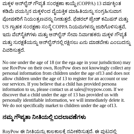
ಮಕ್ಕಳ ಆನ್‌ಲೈನ್ ಗೌಪ್ಯತೆ ಸಂರಕ್ಷಣಾ ಕಾಯ್ದೆ (COPPA) 13 ವರ್ಷಕ್ಕಿಂತ
ಕಡಿಮೆ ವಯಸ್ಸಿನ ಮಕ್ಕಳಿಂದ ವೈಯಕ್ತಿಕ ಮಾಹಿತಿಯನ್ನು ಸಂಗ್ರಹಿಸುವಾಗ
ಪೋಷಕರಿಗೆ ನಿಯಂತ್ರಣವನ್ನು ನೀಡುತ್ತದೆ. ಫೆಡರಲ್ ಟ್ರೇಡ್ ಕಮಿಷನ್ ಮತ್ತು
US ಗ್ರಾಹಕ ಸಂರಕ್ಷಣಾ ಸಂಸ್ಥೆ COPPA ನಿಯಮಗಳನ್ನು ಜಾರಿಗೊಳಿಸುತ್ತವೆ,
ಇದು ವೆಬ್‌ಸೈಟ್‌ಗಳು ಮತ್ತು ಆನ್‌ಲೈನ್ ಸೇವಾ ನಿರ್ವಾಹಕರು ಮಕ್ಕಳ ಗೌಪ್ಯತೆ
ಮತ್ತು ಸುರಕ್ಷತೆಯನ್ನು ಆನ್‌ಲೈನ್‌ನಲ್ಲಿ ರಕ್ಷಿಸಲು ಏನು ಮಾಡಬೇಕು ಎಂಬುದನ್ನು
ವಿವರಿಸುತ್ತದೆ.
No one under the age of 18 (or the ega age in your jurisdiction) may
use RovPow on their own, RoyPow does not knowingly collect any
personal information from children under the age of13 and does not
allow children under the age of 13 to register for an account or use
our services. If you believe that a child has provided persona
information to us, please contact us at sales@roypow.com. lf we
discover that a child under the age of 13 has provided us with
personally identifiable information, we will immediately delete it.
We do not specifically market to children under the age of13.
ನಮ್ಮ ಗೌಪ್ಯತಾ ನೀತಿಯಲ್ಲಿ ಬದಲಾವಣೆಗಳು
RoyPow ಈ ನೀತಿಯನ್ನು ಕಾಲಕಾಲಕ್ಕೆ ನವೀಕರಿಸುತ್ತದೆ. ಈ ಪುಟದಲ್ಲಿ