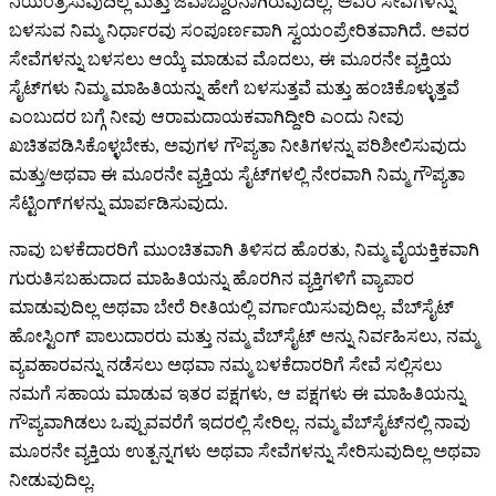
ನಿಯಂತ್ರಿಸುವುದಿಲ್ಲ ಮತ್ತು ಜವಾಬ್ದಾರನಾಗಿರುವುದಿಲ್ಲ. ಅವರ ಸೇವೆಗಳನ್ನು
ಬಳಸುವ ನಿಮ್ಮ ನಿರ್ಧಾರವು ಸಂಪೂರ್ಣವಾಗಿ ಸ್ವಯಂಪ್ರೇರಿತವಾಗಿದೆ. ಅವರ
ಸೇವೆಗಳನ್ನು ಬಳಸಲು ಆಯ್ಕೆ ಮಾಡುವ ಮೊದಲು, ಈ ಮೂರನೇ ವ್ಯಕ್ತಿಯ
ಸೈಟ್‌ಗಳು ನಿಮ್ಮ ಮಾಹಿತಿಯನ್ನು ಹೇಗೆ ಬಳಸುತ್ತವೆ ಮತ್ತು ಹಂಚಿಕೊಳ್ಳುತ್ತವೆ
ಎಂಬುದರ ಬಗ್ಗೆ ನೀವು ಆರಾಮದಾಯಕವಾಗಿದ್ದೀರಿ ಎಂದು ನೀವು
ಖಚಿತಪಡಿಸಿಕೊಳ್ಳಬೇಕು, ಅವುಗಳ ಗೌಪ್ಯತಾ ನೀತಿಗಳನ್ನು ಪರಿಶೀಲಿಸುವುದು
ಮತ್ತು/ಅಥವಾ ಈ ಮೂರನೇ ವ್ಯಕ್ತಿಯ ಸೈಟ್‌ಗಳಲ್ಲಿ ನೇರವಾಗಿ ನಿಮ್ಮ ಗೌಪ್ಯತಾ
ಸೆಟ್ಟಿಂಗ್‌ಗಳನ್ನು ಮಾರ್ಪಡಿಸುವುದು.
ನಾವು ಬಳಕೆದಾರರಿಗೆ ಮುಂಚಿತವಾಗಿ ತಿಳಿಸದ ಹೊರತು, ನಿಮ್ಮ ವೈಯಕ್ತಿಕವಾಗಿ
ಗುರುತಿಸಬಹುದಾದ ಮಾಹಿತಿಯನ್ನು ಹೊರಗಿನ ವ್ಯಕ್ತಿಗಳಿಗೆ ವ್ಯಾಪಾರ
ಮಾಡುವುದಿಲ್ಲ ಅಥವಾ ಬೇರೆ ರೀತಿಯಲ್ಲಿ ವರ್ಗಾಯಿಸುವುದಿಲ್ಲ. ವೆಬ್‌ಸೈಟ್
ಹೋಸ್ಟಿಂಗ್ ಪಾಲುದಾರರು ಮತ್ತು ನಮ್ಮ ವೆಬ್‌ಸೈಟ್ ಅನ್ನು ನಿರ್ವಹಿಸಲು, ನಮ್ಮ
ವ್ಯವಹಾರವನ್ನು ನಡೆಸಲು ಅಥವಾ ನಮ್ಮ ಬಳಕೆದಾರರಿಗೆ ಸೇವೆ ಸಲ್ಲಿಸಲು
ನಮಗೆ ಸಹಾಯ ಮಾಡುವ ಇತರ ಪಕ್ಷಗಳು, ಆ ಪಕ್ಷಗಳು ಈ ಮಾಹಿತಿಯನ್ನು
ಗೌಪ್ಯವಾಗಿಡಲು ಒಪ್ಪುವವರೆಗೆ ಇದರಲ್ಲಿ ಸೇರಿಲ್ಲ. ನಮ್ಮ ವೆಬ್‌ಸೈಟ್‌ನಲ್ಲಿ ನಾವು
ಮೂರನೇ ವ್ಯಕ್ತಿಯ ಉತ್ಪನ್ನಗಳು ಅಥವಾ ಸೇವೆಗಳನ್ನು ಸೇರಿಸುವುದಿಲ್ಲ ಅಥವಾ
ನೀಡುವುದಿಲ್ಲ.