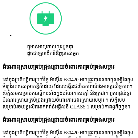
ថ្ម​មាន​អាយុកាល​យូរ​ដូច​គ្នា
ដូចជាឡានដឹកទំនិញរបស់អ្នក
ដំណោះស្រាយគ្រប់ជ្រុងជ្រោយចំពោះការគ្រប់គ្រងសម្ភារៈ
នៅក្នុងប្រតិបត្តិការប្រចាំថ្ងៃ ម៉ាស៊ីន F80420 អាចត្រូវបានសាកថ្មសូម្បីតែក្នុង
អំឡុងពេលសម្រាកខ្លីក៏ដោយ ដែលបង្កើនផលិតភាពយ៉ាងមានប្រសិទ្ធភាព។
ស័ក្តិសមសម្រាប់ការធ្វើការទាំងក្នុងបរិយាកាសក្តៅ និងត្រជាក់ ពួកវាផ្តល់នូវ
ដំណោះស្រាយគ្រប់ជ្រុងជ្រោយចំពោះការដោះស្រាយសម្ភារៈ។ ស័ក្តិសម
សម្រាប់រថយន្តលើកដាក់ឥវ៉ាន់អគ្គិសនី CLASS 1 សម្រាប់កាតព្វកិច្ចធ្ងន់។
ដំណោះស្រាយគ្រប់ជ្រុងជ្រោយចំពោះការគ្រប់គ្រងសម្ភារៈ
នៅក្នុងប្រតិបត្តិការប្រចាំថ្ងៃ ម៉ាស៊ីន F80420 អាចត្រូវបានសាកថ្មសូម្បីតែក្នុង