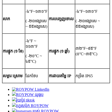
-៤°F~១៣១°F
-៤°F~១៣១°F
សាក
ការបញ្ចេញចោល
( -២០អង្សាសេ
( -២០អង្សាសេ ~
~ ៥៥អង្សាសេ)
៥៥អង្សាសេ)
-៤°F ~
១១៣°F
៣២°F~៩៥°F
ការផ្ទុក (១ ខែ)
ការផ្ទុក (១ ឆ្នាំ)
(០°C~៣៥°C)
( -២០°C ~
៤៥°C)
សម្ភារៈស្រោម
ដែកថែប
ការវាយតម្លៃ IP
កម្រិត IP65