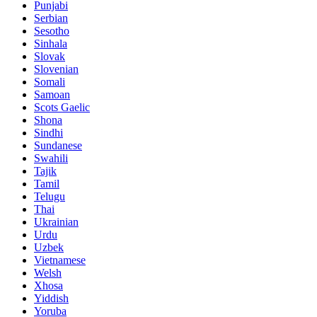
Punjabi
Serbian
Sesotho
Sinhala
Slovak
Slovenian
Somali
Samoan
Scots Gaelic
Shona
Sindhi
Sundanese
Swahili
Tajik
Tamil
Telugu
Thai
Ukrainian
Urdu
Uzbek
Vietnamese
Welsh
Xhosa
Yiddish
Yoruba