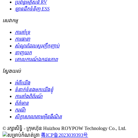
ប្រព័ន្ធអគ្គិសនី RV
ឡានដឹកទំនិញ ESS
សេវាកម្ម
ការគាំទ្រ
ការធានា
សំណួរដែលសួរញឹកញាប់
ទាញយក
គោលការណ៍ឯកជនភាព
ស្វែងយល់
អំពីយើង
ទំនាក់ទំនងមកយើងខ្ញុំ
ការតាំងពិព័រណ៍
ព័ត៌មាន
ករណី
សិក្ខាសាលាតាមអ៊ីនធឺណិត
© រក្សាសិទ្ធិ - ក្រុមហ៊ុន Huizhou ROYPOW Technology Co., Ltd.
粤ICP备2023039393号