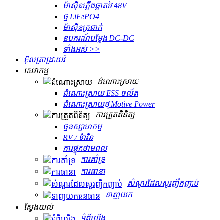
ម៉ាស៊ីនភ្លើងឆ្លាតវៃ 48V
ថ្ម LiFePO4
ម៉ាស៊ីនត្រជាក់
ឧបករណ៍បម្លែង DC-DC
ទាំងអស់ >>
អ៊ុលត្រាដ្រាយវ៍
សេវាកម្ម
ដំណោះស្រាយ
ដំណោះស្រាយ ESS ចល័ត
ដំណោះស្រាយថ្ម Motive Power
ការត្រួតពិនិត្យ
ថ្មឧស្សាហកម្ម
RV / ម៉ារីន
ការផ្ទុកថាមពល
ការគាំទ្រ
ការធានា
សំណួរដែលសួរញឹកញាប់
ទាញយក
ស្វែងយល់
អំពីយើង