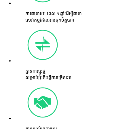
ការធានារយៈពេល 5 ឆ្នាំដើម្បីធានា
សេវាកម្មដែលអាចទុកចិត្តបាន
គ្មានការប្តូរថ្ម
សម្រាប់ប្រតិបត្តិការច្រើនវេន
គ្មានខ្យល់ចេញចូល