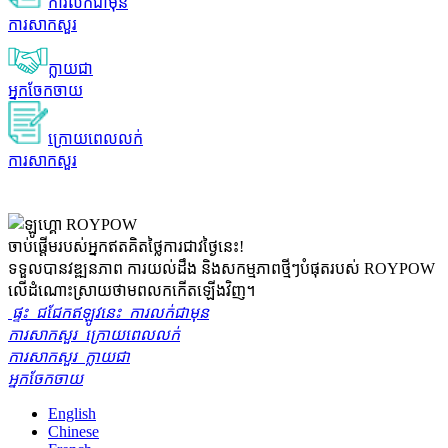
ការលក់ជាមុន
ការសាកសួរ
ក្លាយជា
អ្នកចែកចាយ
ក្រោយពេលលក់
ការសាកសួរ
ចាប់ផ្តើមរបស់អ្នក
ឥតគិតថ្លៃ
ការជាវថ្ងៃនេះ!
ទទួលបានវឌ្ឍនភាព ការយល់ដឹង និងសកម្មភាពថ្មីៗបំផុតរបស់ ROYPOW
លើដំណោះស្រាយថាមពលកកើតឡើងវិញ។
ផ្ទះ
ជជែកឥឡូវនេះ
ការលក់ជាមុន
ការសាកសួរ
ក្រោយពេលលក់
ការសាកសួរ
ក្លាយជា
អ្នកចែកចាយ
English
Chinese