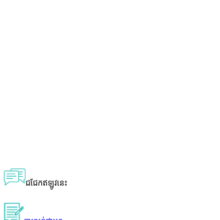
ជជែកឥឡូវនេះ