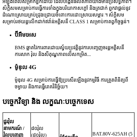
អំឡុងពេលសម្រាកខ្លីក៏ដោយ ដែលបង្កើនផលិតភាពយ៉ាងមានប្រសិទ្ធភាព។
ស័ក្តិសមសម្រាប់ការធ្វើការទាំងក្នុងបរិយាកាសក្តៅ និងត្រជាក់ ពួកវាផ្តល់នូវ
ដំណោះស្រាយគ្រប់ជ្រុងជ្រោយចំពោះការដោះស្រាយសម្ភារៈ។ ស័ក្តិសម
សម្រាប់រថយន្តលើកដាក់ឥវ៉ាន់អគ្គិសនី CLASS 1 សម្រាប់កាតព្វកិច្ចធ្ងន់។
ប៊ីអឹមអេស
BMS ឆ្លាតវៃការពារដោយស្វ័យប្រវត្តិនូវការបញ្ចេញចរន្តអគ្គិសនី
ការសាក វ៉ុល និងសីតុណ្ហភាពលើសកម្រិត...
ម៉ូឌុល 4G
ម៉ូឌុល 4G សម្រាប់ការធ្វើឱ្យប្រសើរឡើងនូវកម្មវិធី ការត្រួតពិនិត្យពី
ចម្ងាយ និងការធ្វើរោគវិនិច្ឆ័យ។
បច្ចេកវិទ្យា និង លក្ខណៈបច្ចេកទេស
ជួរវ៉ុល
នាមករណ៍ /
៨០វ៉ុល
BAT.80V-625AH (5
វ៉ុលបញ្ចេញ
(៨០វ៉ុល)