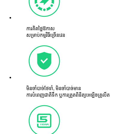
ការគិតថ្លៃឱកាស
សម្រាប់កម្មវិធីច្រើនវេន
មិនចាំបាច់ថែទាំ, មិនចាំបាច់មាន
ការបំពេញជាតិទឹក ឬការត្រួតពិនិត្យអេឡិចត្រូលីត