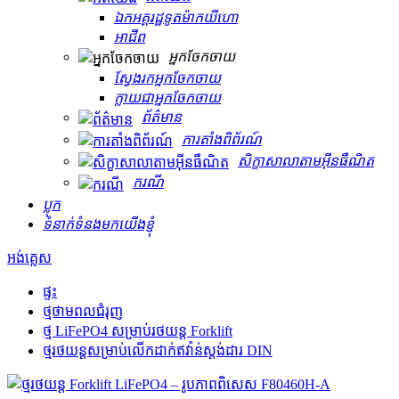
ឯកអគ្គរដ្ឋទូតម៉ាកយីហោ
អាជីព
អ្នកចែកចាយ
ស្វែងរកអ្នកចែកចាយ
ក្លាយជាអ្នកចែកចាយ
ព័ត៌មាន
ការតាំងពិព័រណ៍
សិក្ខាសាលាតាមអ៊ីនធឺណិត
ករណី
ប្លុក
ទំនាក់ទំនងមកយើងខ្ញុំ
អង់គ្លេស
ផ្ទះ
ថ្មថាមពលជំរុញ
ថ្ម LiFePO4 សម្រាប់រថយន្ត Forklift
ថ្មរថយន្តសម្រាប់លើកដាក់ឥវ៉ាន់ស្តង់ដារ DIN