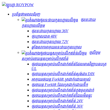
ប្រព័ន្ធថាមពលជំរុញ
ថ្មរទេះវាយ
កូនហ្គោលលីចូម
ថ្មរទេះវាយកូនហ្គោល 36V
ថ្ម​ហ្គោល​បាត 48V
ថ្មរទេះវាយកូនហ្គោល 72V
ឆ្នាំងសាកអាគុយរទេះវាយកូនហ្គោល
ថ្មលីចូម
សម្រាប់រថយន្តសម្រាប់លើកឥវ៉ាន់
ថ្មរថយន្តសម្រាប់លើកដាក់ឥវ៉ាន់ដែលមានវិញ្ញាបនបត្រ
UL
ថ្មរថយន្តសម្រាប់លើកដាក់ឥវ៉ាន់ស្តង់ដារ DIN
អាគុយរថយន្ត Forklift ត្រជាក់ដោយខ្យល់
ថ្មរថយន្ត Forklift ដែលត្រជាក់ដោយទឹក
ថ្មរថយន្តសម្រាប់លើកដាក់ឥវ៉ាន់ក្នុងទូរត្រជាក់
ថ្មរថយន្តសម្រាប់លើកដាក់ឥវ៉ាន់ដែលមិនផ្ទុះ
ថ្មរថយន្តសម្រាប់លើកដាក់ឥវ៉ាន់ 24V
ថ្មរថយន្តសម្រាប់លើកដាក់ឥវ៉ាន់ 36V