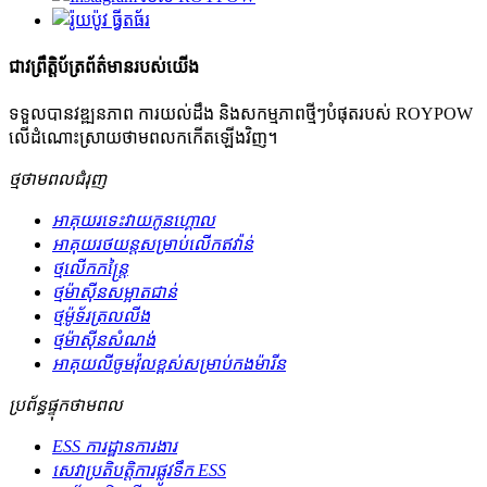
ជាវព្រឹត្តិប័ត្រព័ត៌មានរបស់យើង
ទទួលបានវឌ្ឍនភាព ការយល់ដឹង និងសកម្មភាពថ្មីៗបំផុតរបស់ ROYPOW
លើដំណោះស្រាយថាមពលកកើតឡើងវិញ។
ថ្មថាមពលជំរុញ
អាគុយរទេះវាយកូនហ្គោល
អាគុយរថយន្តសម្រាប់លើកឥវ៉ាន់
ថ្មលើកកន្ត្រៃ
ថ្មម៉ាស៊ីនសម្អាតជាន់
ថ្មម៉ូទ័រត្រលលីង
ថ្មម៉ាស៊ីនសំណង់
អាគុយលីចូមវ៉ុលខ្ពស់សម្រាប់កងម៉ារីន
ប្រព័ន្ធផ្ទុកថាមពល
ESS ការដ្ឋានការងារ
សេវា​ប្រតិបត្តិការ​ផ្លូវទឹក ESS