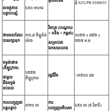
ម៉ូដែលឌីន
ដុំ 625) PB 0166033
សមត្ថភាព
៤៦០ អាហារ
បន្ទាប់បន្សំ
វិមាត្រ (បណ្តោយ
× ទទឹង × កម្ពស់)
ថាមពលដែល
៣៦,៨ គីឡូវ៉ាត់
១០២៦ x ៨៥២ x
បានរក្សាទុក
ម៉ោង
៦២៧ ម.ម
សម្រាប់ជា
ឯកសារយោង
ទម្ងន់
ផោន
(គីឡូក្រាម)
១៥៥២
វដ្តជីវិត
>៣៥០០ ដង
ជាមួយ
គីឡូក្រាម
នឹងទម្ងន់
ទប់ទល់
ការបញ្ចេញជា
ការ
៣២០ អា
៤៥០ អា (៥ វិនាទី)
បន្តបន្ទាប់
បញ្ចេញអតិបរមា