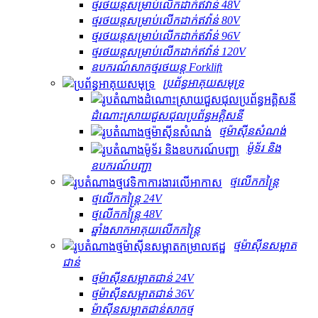
ថ្មរថយន្តសម្រាប់លើកដាក់ឥវ៉ាន់ 48V
ថ្មរថយន្តសម្រាប់លើកដាក់ឥវ៉ាន់ 80V
ថ្មរថយន្តសម្រាប់លើកដាក់ឥវ៉ាន់ 96V
ថ្មរថយន្តសម្រាប់លើកដាក់ឥវ៉ាន់ 120V
ឧបករណ៍សាកថ្មរថយន្ត Forklift
ប្រព័ន្ធអាគុយសមុទ្រ
ដំណោះស្រាយ​ជួសជុល​ប្រព័ន្ធ​អគ្គិសនី
ថ្មម៉ាស៊ីនសំណង់
ម៉ូទ័រ និង
ឧបករណ៍បញ្ជា
ថ្មលើកកន្ត្រៃ
ថ្មលើកកន្ត្រៃ 24V
ថ្មលើកកន្ត្រៃ 48V
ឆ្នាំងសាកអាគុយលើកកន្ត្រៃ
ថ្មម៉ាស៊ីនសម្អាត
ជាន់
ថ្មម៉ាស៊ីនសម្អាតជាន់ 24V
ថ្មម៉ាស៊ីនសម្អាតជាន់ 36V
ម៉ាស៊ីនសម្អាតជាន់សាកថ្ម