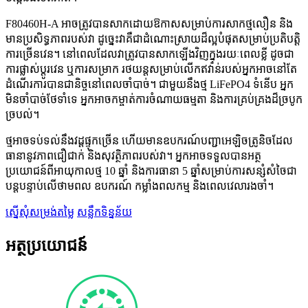
F80460H-A អាចត្រូវបានសាកដោយឱកាសសម្រាប់ការសាកថ្មលឿន និង
មានប្រសិទ្ធភាពរបស់វា ដូច្នេះវាគឺជាដំណោះស្រាយដ៏ល្អបំផុតសម្រាប់ប្រតិបត្តិ
ការច្រើនវេន។ នៅពេលដែលវាត្រូវបានសាកឡើងវិញក្នុងរយៈពេលខ្លី ដូចជា
ការផ្លាស់ប្តូរវេន ឬការសម្រាក រថយន្តសម្រាប់លើកឥវ៉ាន់របស់អ្នកអាចនៅតែ
ដំណើរការបានជានិច្ចនៅពេលចាំបាច់។ ជាមួយនឹងថ្ម LiFePO4 ទំនើប អ្នក
មិនចាំបាច់ថែទាំទេ អ្នកអាចកម្ចាត់ការចំណាយធម្មតា និងការគ្រប់គ្រងដ៏ច្របូក
ច្របល់។
ថ្មអាចទប់ទល់នឹងវដ្តផ្ទុកច្រើន ហើយមានឧបករណ៍បញ្ជាអេឡិចត្រូនិចដែល
ធានានូវភាពជឿជាក់ និងសុវត្ថិភាពរបស់វា។ អ្នកអាចទទួលបានអត្ថ
ប្រយោជន៍ពីអាយុកាលថ្ម 10 ឆ្នាំ និងការធានា 5 ឆ្នាំសម្រាប់ការសន្សំសំចៃជា
បន្តបន្ទាប់លើថាមពល ឧបករណ៍ កម្លាំងពលកម្ម និងពេលវេលារងចាំ។
ស្នើសុំសម្រង់តម្លៃ
សន្លឹកទិន្នន័យ
អត្ថប្រយោជន៍