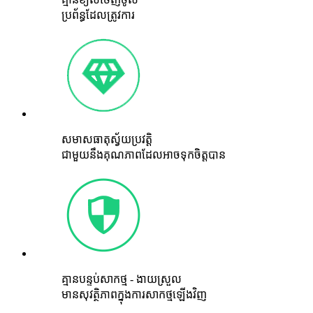
ប្រព័ន្ធដែលត្រូវការ
សមាសធាតុស្វ័យប្រវត្តិ
ជាមួយនឹងគុណភាពដែលអាចទុកចិត្តបាន
គ្មានបន្ទប់សាកថ្ម - ងាយស្រួល
មានសុវត្ថិភាពក្នុងការសាកថ្មឡើងវិញ