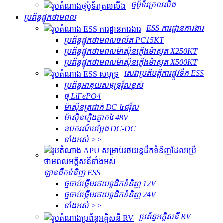
ថ្មម៉ូទ័រត្រលលីង
ប្រព័ន្ធផ្ទុកថាមពល
ESS ការដ្ឋានការងារ
ប្រព័ន្ធផ្ទុកថាមពលចល័ត PC15KT
ប្រព័ន្ធផ្ទុកថាមពលម៉ាស៊ីនភ្លើងម៉ាស៊ូត X250KT
ប្រព័ន្ធផ្ទុកថាមពលម៉ាស៊ីនភ្លើងម៉ាស៊ូត X500KT
សេវា​ប្រតិបត្តិការ​ផ្លូវទឹក ESS
ប្រព័ន្ធអាគុយសមុទ្រវ៉ុលខ្ពស់
ថ្ម LiFePO4
ម៉ាស៊ីនត្រជាក់ DC ៤៨វ៉ុល
ម៉ាស៊ីនភ្លើងឆ្លាតវៃ 48V
ឧបករណ៍បម្លែង DC-DC
ទាំងអស់ >>
ឡានដឹកទំនិញ ESS
ថ្មចាប់ផ្តើមរថយន្តដឹកទំនិញ 12V
ថ្មចាប់ផ្តើមរថយន្តដឹកទំនិញ 24V
ទាំងអស់ >>
ប្រព័ន្ធអគ្គិសនី RV