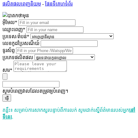
ផលិតផលពេញនិយម
-
ផែនទីគេហទំព័រ
អ៊ីមែល*
ឈ្មោះពេញ*
ប្រទេស/តំបន់*
លេខកូដប្រៃសណីយ៍
ទូរស័ព្ទ
ប្រភេទផលិតផល
សារ*
សូមបំពេញវាលដែលតម្រូវឲ្យបំពេញ។
ផ្ញើ
គន្លឹះ៖ សម្រាប់ការសាកសួរបន្ទាប់ពីការលក់ សូមដាក់ស្នើព័ត៌មានរបស់អ្នក
នៅ
ទីនេះ
.