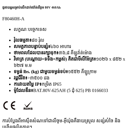
ថ្មរថយន្តសម្រាប់លើកដាក់ឥវ៉ាន់លីចូម 80V 460Ah
F80460H-A
លក្ខណៈបច្ចេកទេស
វ៉ុល​ធម្មតា៖
៨០ វ៉ុល
សមត្ថភាព​បន្ទាប់បន្សំ៖
៤៦០ អាហារ
ថាមពលដែលបានរក្សាទុក៖
៣៦,៨ គីឡូវ៉ាត់ម៉ោង
វិមាត្រ (បណ្តោយ×ទទឹង×កម្ពស់) គិតជាមីលីម៉ែត្រ៖
១០២៦ x ៨៥២ x
៦២៧ ម.ម
ទម្ងន់ lbs. (kg) ជាមួយទម្ងន់ទប់៖
១៥៥២ គីឡូក្រាម
វដ្តជីវិត៖
>៣៥០០ ដង
ការវាយតម្លៃ IP៖
កម្រិត IP65
ម៉ូដែលឌីន៖
BAT.80V-625AH (5 ដុំ 625) PB 0166033
ការបំប្លែងពីអាស៊ីតសំណទៅជាលីចូម-អ៊ីយ៉ុងគឺងាយស្រួល សន្សំសំចៃ និង
បង្កើនផលិតភាព។