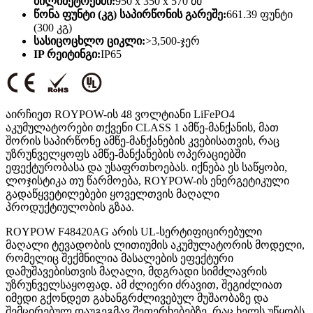
მილიმეტრებში:
950 x 350 x 570 მმ
წონა ფუნტი (კგ) საპირწონის გარეშე:
661.39 ფუნტი
(300 კგ)
სასიცოცხლო ციკლი:
>3,500-ჯერ
IP რეიტინგი:
IP65
აირჩიეთ ROYPOW-ის 48 ვოლტიანი LiFePO4
აკუმულატორები თქვენი CLASS 1 ამწე-მანქანის, მათ
შორის საპირწონე ამწე-მანქანების კვებისათვის, რაც
უზრუნველყოფს ამწე-მანქანების ოპერაციებში
ეფექტურობასა და უსაფრთხოებას. იქნება ეს საწყობი,
ლოჯისტიკა თუ წარმოება, ROYPOW-ის ენერგეტიკული
გადაწყვეტილებები ყოველთვის მაღალი
პროდუქტიულობის გზაა.
ROYPOW F48420AG არის UL-სერტიფიცირებული
მაღალი ტევადობის ლითიუმის აკუმულატორის მოდელი,
რომელიც შექმნილია მასალების ეფექტური
დამუშავებისთვის მაღალი, მდგრადი სიმძლავრის
უზრუნველსაყოფად. ამ ძლიერი ძრავით, შეგიძლიათ
იმედი გქონდეთ გახანგრძლივებულ მუშაობაზე და
შემცირებულ დაუგეგმავ შეფერხებებზე, რაც ხელს უწყობს