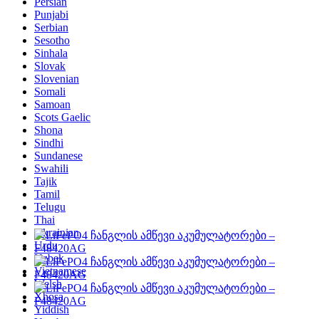
Persian
Punjabi
Serbian
Sesotho
Sinhala
Slovak
Slovenian
Somali
Samoan
Scots Gaelic
Shona
Sindhi
Sundanese
Swahili
Tajik
Tamil
Telugu
Thai
Ukrainian
Urdu
Uzbek
Vietnamese
Welsh
Xhosa
Yiddish