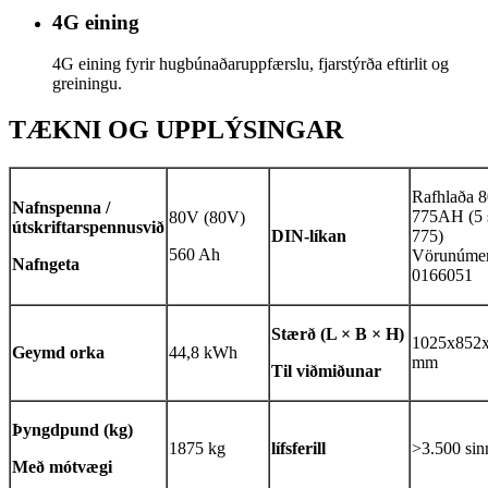
4G eining
4G eining fyrir hugbúnaðaruppfærslu, fjarstýrða eftirlit og
greiningu.
TÆKNI OG UPPLÝSINGAR
Rafhlaða 
Nafnspenna /
775AH (5 s
80V (80V)
útskriftarspennusvið
DIN-líkan
775)
560 Ah
Vörunúme
Nafngeta
0166051
Stærð (L × B × H)
1025x852
Geymd orka
44,8 kWh
mm
Til viðmiðunar
Þyngd
pund (kg)
1875 kg
lífsferill
>3.500 si
Með mótvægi