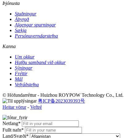
Þjónusta
Stuðningur
Ábyrgð
Algengar spurningar
Sækja
Persónuverndarstefna
Kanna
Um okkur
Hafðu samband við okkur
Sýningar
Fréttir
Mál
Vefráðstefna
© Höfundarréttur - Huizhou ROYPOW Technology Co., Ltd.
粤ICP备2023039393号
Heitar vörur
-
Veftré
Netfang*
Fullt nafn*
Land/Svæði*