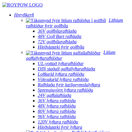
Hreyfikerfi
Lithium
rafhlöður fyrir golfbíla
36V golfbílarafhlaða
48V Golf Bart rafhlaða
72V golfbílarafhlaða
Hleðslutæki fyrir golfbíla
Litíum
gaffallyftarafhlöður
UL-vottað lyftarafhlöður
DIN staðall gaffallyftarafhlaða
Loftkæld lyftara rafhlöðu
Vökvakæld lyftara rafhlöðu
Rafhlaða fyrir kæligeymslulyftara
Sprengjuvörn lyftara rafhlöðu
24V gaffalafhlaða
36V lyftara rafhlöðu
48V lyftara rafhlöðu
80V lyftara rafhlöðu
96V lyftara rafhlöðu
120V lyftara rafhlöðu
Hleðslutæki fyrir lyftara