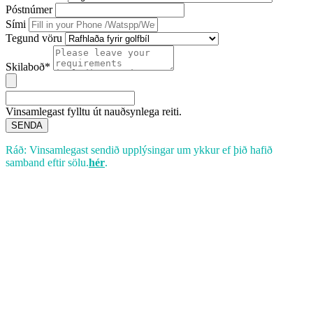
Póstnúmer
Sími
Tegund vöru
Skilaboð*
Vinsamlegast fylltu út nauðsynlega reiti.
SENDA
Ráð: Vinsamlegast sendið upplýsingar um ykkur ef þið hafið
samband eftir sölu.
hér
.