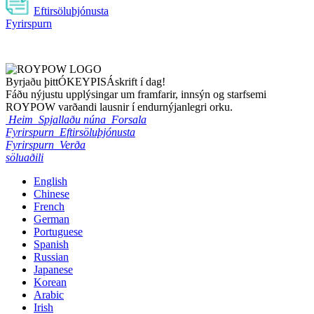
Eftirsöluþjónusta
Fyrirspurn
Byrjaðu þitt
ÓKEYPIS
Áskrift í dag!
Fáðu nýjustu upplýsingar um framfarir, innsýn og starfsemi
ROYPOW varðandi lausnir í endurnýjanlegri orku.
Heim
Spjallaðu núna
Forsala
Fyrirspurn
Eftirsöluþjónusta
Fyrirspurn
Verða
söluaðili
English
Chinese
French
German
Portuguese
Spanish
Russian
Japanese
Korean
Arabic
Irish