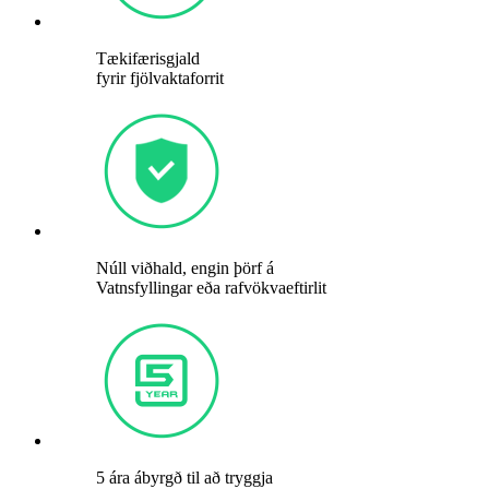
Tækifærisgjald
fyrir fjölvaktaforrit
Núll viðhald, engin þörf á
Vatnsfyllingar eða rafvökvaeftirlit
5 ára ábyrgð til að tryggja