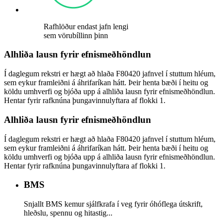
Rafhlöður endast jafn lengi
sem vörubíllinn þinn
Alhliða lausn fyrir efnismeðhöndlun
Í daglegum rekstri er hægt að hlaða F80420 jafnvel í stuttum hléum,
sem eykur framleiðni á áhrifaríkan hátt. Þeir henta bæði í heitu og
köldu umhverfi og bjóða upp á alhliða lausn fyrir efnismeðhöndlun.
Hentar fyrir rafknúna þungavinnulyftara af flokki 1.
Alhliða lausn fyrir efnismeðhöndlun
Í daglegum rekstri er hægt að hlaða F80420 jafnvel í stuttum hléum,
sem eykur framleiðni á áhrifaríkan hátt. Þeir henta bæði í heitu og
köldu umhverfi og bjóða upp á alhliða lausn fyrir efnismeðhöndlun.
Hentar fyrir rafknúna þungavinnulyftara af flokki 1.
BMS
Snjallt BMS kemur sjálfkrafa í veg fyrir óhóflega útskrift,
hleðslu, spennu og hitastig...