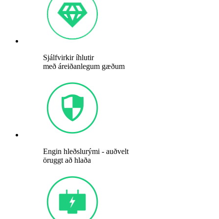
Sjálfvirkir íhlutir
með áreiðanlegum gæðum
Engin hleðslurými - auðvelt
öruggt að hlaða