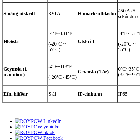
450 A (5
Stöðug útskrift
320 A
Hámarksútblástur
sekúndur)
-4°F~131°F
-4°F~131°
Hleðsla
Útskrift
(-20°C ~
(-20°C ~
55°C)
55°C)
-4°F~113°F
Geymsla (1
0°C~35°C
Geymsla (1 ár)
mánuður)
(32°F~95°
(-20°C~45°C)
Efni hlífðar
Stál
IP-einkunn
IP65