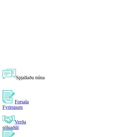
Spjallaðu núna
Forsala
Fyrirspurn
Verða
söluaðili