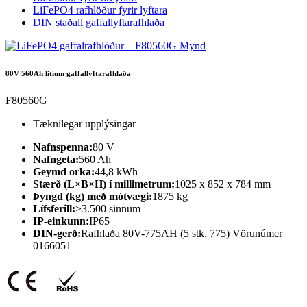
LiFePO4 rafhlöður fyrir lyftara
DIN staðall gaffallyftarafhlaða
80V 560Ah litíum gaffallyftarafhlaða
F80560G
Tæknilegar upplýsingar
Nafnspenna:
80 V
Nafngeta:
560 Ah
Geymd orka:
44,8 kWh
Stærð (L×B×H) í millimetrum:
1025 x 852 x 784 mm
Þyngd (kg) með mótvægi:
1875 kg
Lífsferill:
>3.500 sinnum
IP-einkunn:
IP65
DIN-gerð:
Rafhlaða 80V-775AH (5 stk. 775) Vörunúmer
0166051