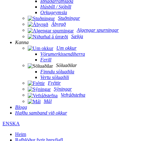
Iðnaðarrafhlaða
Húsbíll / Sjóbíll
Orkugeymsla
Stuðningur
Ábyrgð
Algengar spurningar
Sækja
Kanna
Um okkur
Vörumerkissendiherra
Ferill
Söluaðilar
Finndu söluaðila
Vertu söluaðili
Fréttir
Sýningar
Vefráðstefna
Mál
Blogg
Hafðu samband við okkur
ENSKA
Heim
Rafhlöður fyrir hreyfiafl