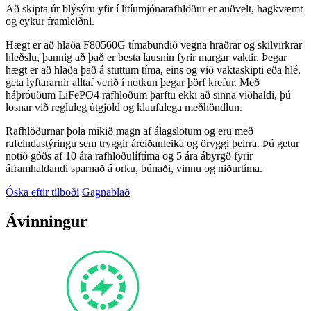
Að skipta úr blýsýru yfir í litíumjónarafhlöður er auðvelt, hagkvæmt
og eykur framleiðni.
Hægt er að hlaða F80560G tímabundið vegna hraðrar og skilvirkrar
hleðslu, þannig að það er besta lausnin fyrir margar vaktir. Þegar
hægt er að hlaða það á stuttum tíma, eins og við vaktaskipti eða hlé,
geta lyftararnir alltaf verið í notkun þegar þörf krefur. Með
háþróuðum LiFePO4 rafhlöðum þarftu ekki að sinna viðhaldi, þú
losnar við regluleg útgjöld og klaufalega meðhöndlun.
Rafhlöðurnar þola mikið magn af álagslotum og eru með
rafeindastýringu sem tryggir áreiðanleika og öryggi þeirra. Þú getur
notið góðs af 10 ára rafhlöðulíftíma og 5 ára ábyrgð fyrir
áframhaldandi sparnað á orku, búnaði, vinnu og niðurtíma.
Óska eftir tilboði
Gagnablað
Ávinningur