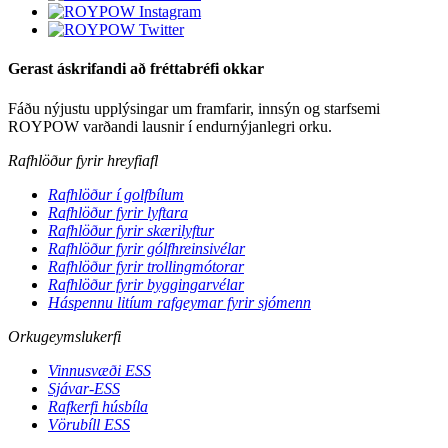
Gerast áskrifandi að fréttabréfi okkar
Fáðu nýjustu upplýsingar um framfarir, innsýn og starfsemi
ROYPOW varðandi lausnir í endurnýjanlegri orku.
Rafhlöður fyrir hreyfiafl
Rafhlöður í golfbílum
Rafhlöður fyrir lyftara
Rafhlöður fyrir skærilyftur
Rafhlöður fyrir gólfhreinsivélar
Rafhlöður fyrir trollingmótorar
Rafhlöður fyrir byggingarvélar
Háspennu litíum rafgeymar fyrir sjómenn
Orkugeymslukerfi
Vinnusvæði ESS
Sjávar-ESS
Rafkerfi húsbíla
Vörubíll ESS