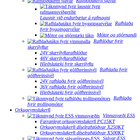
Rafhlöðukerfi sjávar
Lausnir við endurbætur á rafmagni
Rafhlaða
fyrir byggingarvélar
Mótor og stjórnandi
Rafhlöður fyrir
skærilyftur
24V skærilyftarafhlöður
48V skærilyftarafhlöður
Hleðslutæki fyrir skærilyftu
Rafhlaða fyrir
gólfhreinsivél
24V rafhlaða fyrir gólfhreinsivél
36V rafhlaða fyrir gólfhreinsivél
Hleðslutæki fyrir gólfhreinsivél
Rafhlaða
fyrir trollingmótor
Orkugeymslukerfi
Vinnusvæði ESS
Færanlegt orkugeymslukerfi PC15KT
Orkugeymslukerfi díselrafstöðvar X250KT
Orkugeymslukerfi díselrafstöðvar X500KT
Sjávar-ESS