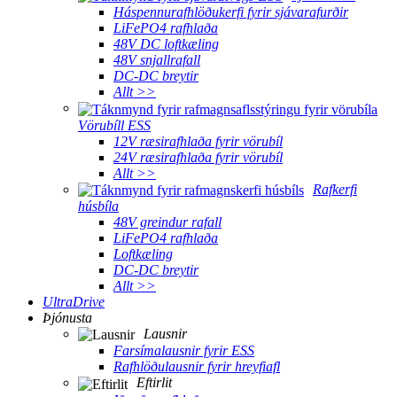
Háspennurafhlöðukerfi fyrir sjávarafurðir
LiFePO4 rafhlaða
48V DC loftkæling
48V snjallrafall
DC-DC breytir
Allt >>
Vörubíll ESS
12V ræsirafhlaða fyrir vörubíl
24V ræsirafhlaða fyrir vörubíl
Allt >>
Rafkerfi
húsbíla
48V greindur rafall
LiFePO4 rafhlaða
Loftkæling
DC-DC breytir
Allt >>
UltraDrive
Þjónusta
Lausnir
Farsímalausnir fyrir ESS
Rafhlöðulausnir fyrir hreyfiafl
Eftirlit