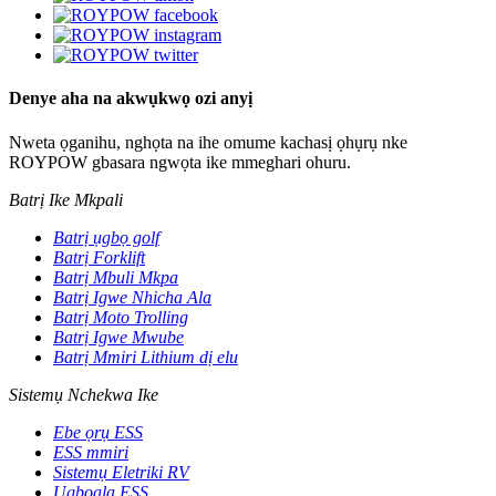
Denye aha na akwụkwọ ozi anyị
Nweta ọganihu, nghọta na ihe omume kachasị ọhụrụ nke
ROYPOW gbasara ngwọta ike mmeghari ohuru.
Batrị Ike Mkpali
Batrị ụgbọ golf
Batrị Forklift
Batrị Mbuli Mkpa
Batrị Igwe Nhicha Ala
Batrị Moto Trolling
Batrị Igwe Mwube
Batrị Mmiri Lithium dị elu
Sistemụ Nchekwa Ike
Ebe ọrụ ESS
ESS mmiri
Sistemụ Eletriki RV
Ụgbọala ESS