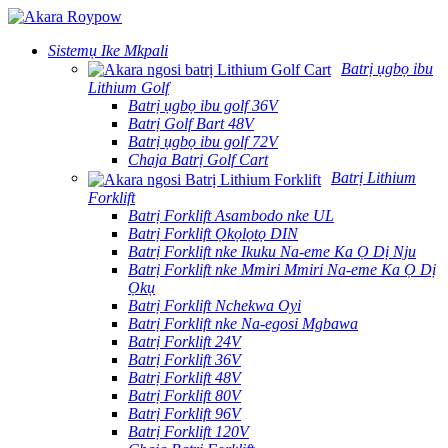
Sistemụ Ike Mkpali
Batrị ụgbọ ibu
Lithium Golf
Batrị ụgbọ ibu golf 36V
Batrị Golf Bart 48V
Batrị ụgbọ ibu golf 72V
Chaja Batrị Golf Cart
Batrị Lithium
Forklift
Batrị Forklift Asambodo nke UL
Batrị Forklift Ọkọlọtọ DIN
Batrị Forklift nke Ikuku Na-eme Ka Ọ Dị Nju
Batrị Forklift nke Mmiri Mmiri Na-eme Ka Ọ Dị
Ọkụ
Batrị Forklift Nchekwa Oyi
Batrị Forklift nke Na-egosi Mgbawa
Batrị Forklift 24V
Batrị Forklift 36V
Batrị Forklift 48V
Batrị Forklift 80V
Batrị Forklift 96V
Batrị Forklift 120V