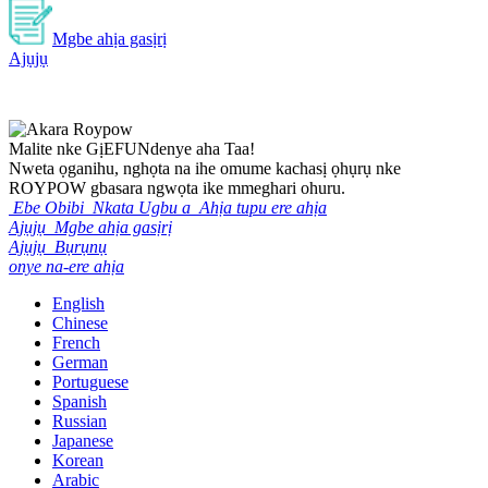
Mgbe ahịa gasịrị
Ajụjụ
Malite nke Gị
EFU
Ndenye aha Taa!
Nweta ọganihu, nghọta na ihe omume kachasị ọhụrụ nke
ROYPOW gbasara ngwọta ike mmeghari ohuru.
Ebe Obibi
Nkata Ugbu a
Ahịa tupu ere ahịa
Ajụjụ
Mgbe ahịa gasịrị
Ajụjụ
Bụrụnụ
onye na-ere ahịa
English
Chinese
French
German
Portuguese
Spanish
Russian
Japanese
Korean
Arabic