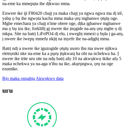
na-eme ka mmepụta ihe dịkwuo mma.
Enwere ike iji F80420 chajị ya maka chajị ya ngwa ngwa ma dị irè,
yabụ ọ bụ ihe ngwọta kacha mma maka ọrụ mgbanwe ọtụtụ oge.
Mgbe emechara ya chajị n'ime obere oge, dịka ịgbanwe mgbanwe
ma ọ bụ izu ike, forkliftị gị nwere ike ịnọgide na-arụ ọrụ mgbe ọ dị
mkpa. Site na batrị LiFePO4 dị elu, ị nweghị mmezi ọ bụla ị ga-arụ,
ị nwere ike iwepụ mmefu nkịtị na inyefe ihe na-adịghị mma.
Batrị ndị a nwere ike iguzogide ọtụtụ usoro ibu ma nwee njikwa
eletrọniki nke na-eme ka a pụrụ ịtụkwasị ha obi na nchekwa ha. Ị
nwere ike irite uru site na ndụ batrị afọ 10 na akwụkwọ ikike afọ 5
maka nchekwa ya na-aga n'ihu na ike, akụrụngwa, ọrụ na oge
ezumike.
Rịọ maka ọnụahịa
Akwụkwọ data
uru