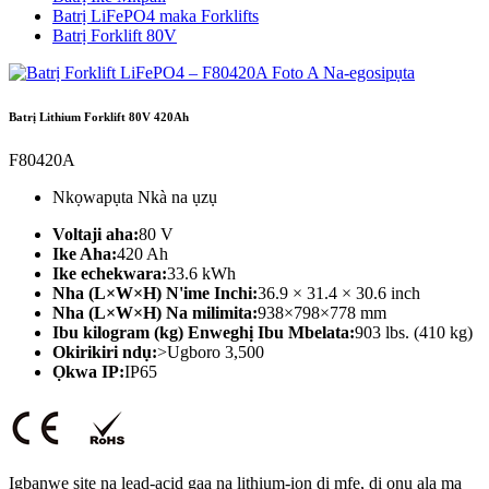
Batrị LiFePO4 maka Forklifts
Batrị Forklift 80V
Batrị Lithium Forklift 80V 420Ah
F80420A
Nkọwapụta Nkà na ụzụ
Voltaji aha:
80 V
Ike Aha:
420 Ah
Ike echekwara:
33.6 kWh
Nha (L×W×H) N'ime Inchi:
36.9 × 31.4 × 30.6 inch
Nha (L×W×H) Na milimita:
938×798×778 mm
Ibu kilogram (kg) Enweghị Ibu Mbelata:
903 lbs. (410 kg)
Okirikiri ndụ:
>Ugboro 3,500
Ọkwa IP:
IP65
Ịgbanwe site na lead-acid gaa na lithium-ion dị mfe, dị ọnụ ala ma