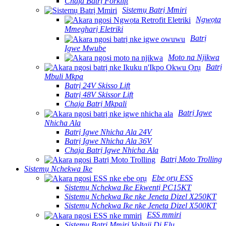
Chaja Batrị Forklift
Sistemụ Batrị Mmiri
Ngwọta
Mmegharị Eletriki
Batrị
Igwe Mwube
Moto na Njikwa
Batrị
Mbuli Mkpa
Batrị 24V Skisso Lift
Batrị 48V Skissor Lift
Chaja Batrị Mkpali
Batrị Igwe
Nhicha Ala
Batrị Igwe Nhicha Ala 24V
Batrị Igwe Nhicha Ala 36V
Chaja Batrị Igwe Nhicha Ala
Batrị Moto Trolling
Sistemụ Nchekwa Ike
Ebe ọrụ ESS
Sistemụ Nchekwa Ike Ekwentị PC15KT
Sistemụ Nchekwa Ike nke Jeneta Dizel X250KT
Sistemụ Nchekwa Ike nke Jeneta Dizel X500KT
ESS mmiri
Sistemụ Batrị Mmiri Voltaji Dị Elu