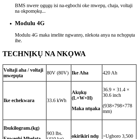
BMS nwere ọgụgụ isi na-egbochi oke mwepụ, chaja, voltaji
na okpomọkụ...
Modulu 4G
Modulu 4G maka imelite ngwanrọ, nlekota anya na nchọpụta
ihe.
TECHNỊKỤ NA NKỌWA
Voltaji aha / voltaji
80V (80V)
Ike Aha
420 Ah
mwepụta
36.9 × 31.4 ×
Akụkụ
30.6 inch
(L×W×H)
Ike echekwara
33.6 kWh
(938×798×778
Maka ntụaka
mm)
Ibu
kilogram.(kg)
903 lbs.
okirikiri ndụ
>Ugboro 3,500
Enweghị Mbelata
(410 kg)