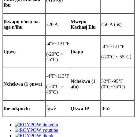
Ibu
Ịkwapụ n'ọrụ na-
Mwepụ
320 A
450 A (5s)
aga n'ihu
Kachasị Elu
-4°F~131°F
-4°F~131°F
Ụgwọ
Ịhapụ
(-20°C ~
(-20°C ~ 55°C)
55°C)
-4°F~113°F
Nchekwa (1
32°F~95°F
Nchekwa (1 ọnwa)
(-20°C ~
afọ)
(0°C~35°C)
45°C)
Ihe mkpuchi
Ígwè
Ọkwa IP
IP65