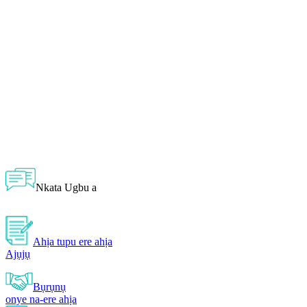
Nkata Ugbu a
Ahịa tupu ere ahịa
Ajụjụ
Bụrụnụ
onye na-ere ahịa