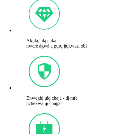
Akụkụ akpaaka
nwere àgwà a pụrụ ịtụkwasị obi
Enweghị ụlọ chaja - dị mfe
nchekwa iji chajịa