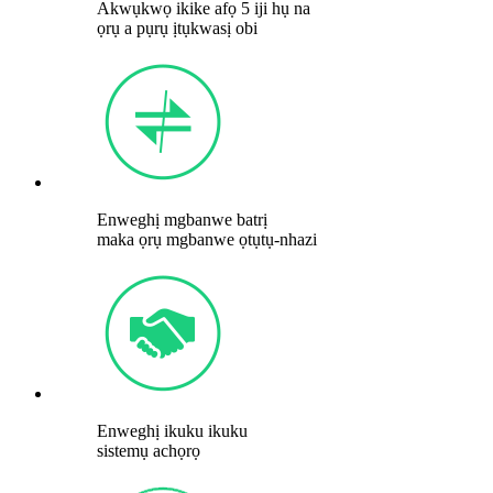
Akwụkwọ ikike afọ 5 iji hụ na
ọrụ a pụrụ ịtụkwasị obi
Enweghị mgbanwe batrị
maka ọrụ mgbanwe ọtụtụ-nhazi
Enweghị ikuku ikuku
sistemụ achọrọ