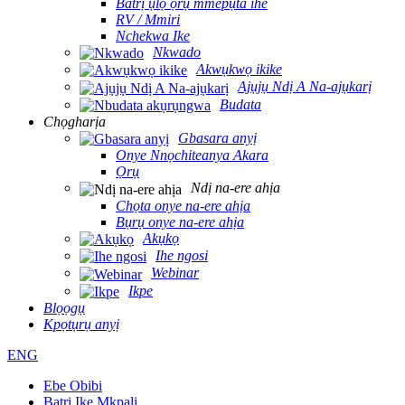
Batrị ụlọ ọrụ mmepụta ihe
RV / Mmiri
Nchekwa Ike
Nkwado
Akwụkwọ ikike
Ajụjụ Ndị A Na-ajụkarị
Budata
Chọgharịa
Gbasara anyị
Onye Nnọchiteanya Akara
Ọrụ
Ndị na-ere ahịa
Chọta onye na-ere ahịa
Bụrụ onye na-ere ahịa
Akụkọ
Ihe ngosi
Webinar
Ikpe
Blọọgụ
Kpọtụrụ anyị
ENG
Ebe Obibi
Batrị Ike Mkpali