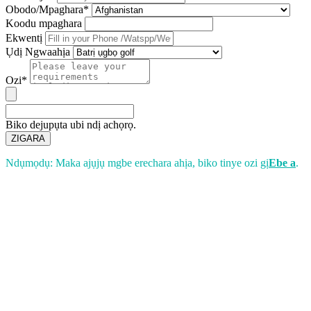
Obodo/Mpaghara*
Koodu mpaghara
Ekwentị
Ụdị Ngwaahịa
Ozi*
Biko dejupụta ubi ndị achọrọ.
ZIGARA
Ndụmọdụ: Maka ajụjụ mgbe erechara ahịa, biko tinye ozi gị
Ebe a
.