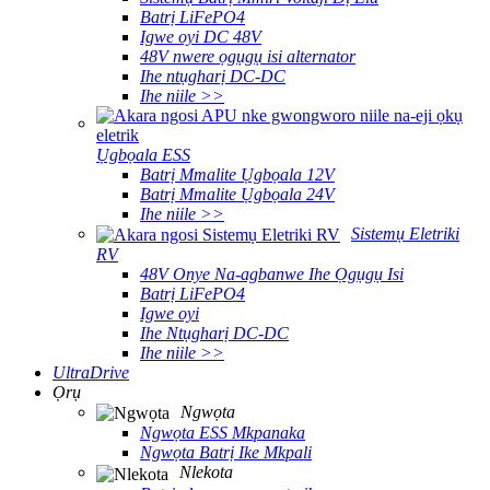
Batrị LiFePO4
Igwe oyi DC 48V
48V nwere ọgụgụ isi alternator
Ihe ntụgharị DC-DC
Ihe niile >>
Ụgbọala ESS
Batrị Mmalite Ụgbọala 12V
Batrị Mmalite Ụgbọala 24V
Ihe niile >>
Sistemụ Eletriki
RV
48V Onye Na-agbanwe Ihe Ọgụgụ Isi
Batrị LiFePO4
Igwe oyi
Ihe Ntụgharị DC-DC
Ihe niile >>
UltraDrive
Ọrụ
Ngwọta
Ngwọta ESS Mkpanaka
Ngwọta Batrị Ike Mkpali
Nlekota