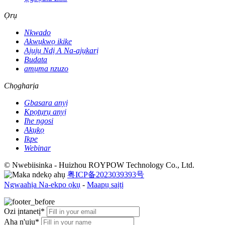
Ọrụ
Nkwado
Akwụkwọ ikike
Ajụjụ Ndị A Na-ajụkarị
Budata
amụma nzuzo
Chọgharịa
Gbasara anyị
Kpọtụrụ anyị
Ihe ngosi
Akụkọ
Ikpe
Webinar
© Nwebiisinka - Huizhou ROYPOW Technology Co., Ltd.
粤ICP备2023039393号
Ngwaahịa Na-ekpo ọkụ
-
Maapụ saịtị
Ozi ịntanetị*
Aha n'uju*