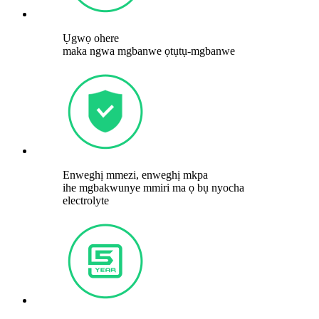
Ụgwọ ohere
maka ngwa mgbanwe ọtụtụ-mgbanwe
Enweghị mmezi, enweghị mkpa
ihe mgbakwunye mmiri ma ọ bụ nyocha
electrolyte