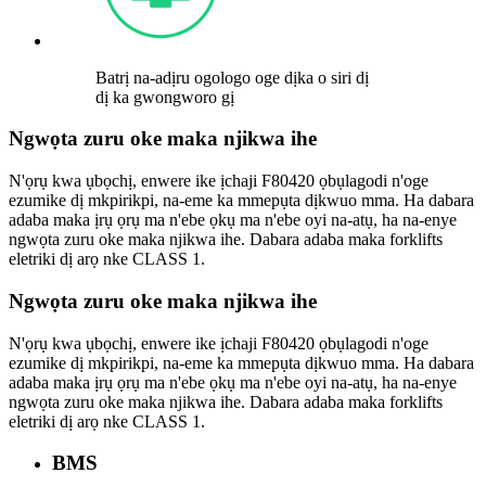
Batrị na-adịru ogologo oge dịka o siri dị
dị ka gwongworo gị
Ngwọta zuru oke maka njikwa ihe
N'ọrụ kwa ụbọchị, enwere ike ịchaji F80420 ọbụlagodi n'oge
ezumike dị mkpirikpi, na-eme ka mmepụta dịkwuo mma. Ha dabara
adaba maka ịrụ ọrụ ma n'ebe ọkụ ma n'ebe oyi na-atụ, ha na-enye
ngwọta zuru oke maka njikwa ihe. Dabara adaba maka forklifts
eletriki dị arọ nke CLASS 1.
Ngwọta zuru oke maka njikwa ihe
N'ọrụ kwa ụbọchị, enwere ike ịchaji F80420 ọbụlagodi n'oge
ezumike dị mkpirikpi, na-eme ka mmepụta dịkwuo mma. Ha dabara
adaba maka ịrụ ọrụ ma n'ebe ọkụ ma n'ebe oyi na-atụ, ha na-enye
ngwọta zuru oke maka njikwa ihe. Dabara adaba maka forklifts
eletriki dị arọ nke CLASS 1.
BMS