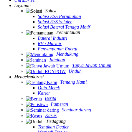
UltraDrive
Layanan
Solusi
Solusi ESS Perumahan
Solusi ESS Seluler
Solusi Baterai Tenaga Motif
Pemantauan
Baterai Industri
RV / Marinir
Penyimpanan Energi
Mendukung
Jaminan
Tanya Jawab Umum
Unduh
Mengeksplorasi
Tentang Kami
Duta Merek
Karier
Berita
Pameran
Seminar daring
Kasus
Pedagang
Temukan Dealer