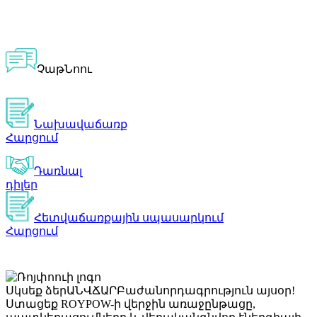
ՉաթՆոու
Նախավաճառք
Հարցում
Դառնալ
դիլեր
Հետվաճառքային սպասարկում
Հարցում
Սկսեք ձեր
ԱՆՎՃԱՐ
Բաժանորդագրություն այսօր!
Ստացեք ROYPOW-ի վերջին առաջընթացը,