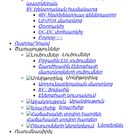
RV էլեկտրական համակարգ
48V ինտելեկտուալ գեներատոր
LiFePO4 մարտկոց
Օդորակիչ
DC-DC փոխարկիչ
Բոլորը >>
ՈւլտրաԴրայվ
Ծառայություններ
Լուծումներ
Բջջային ESS լուծումներ
Շարժիչային էներգիայի
մարտկոցների լուծումներ
Մոնիթորինգ
Արդյունաբերական մարտկոց
RV / ծովային
Էներգիայի կուտակում
Աջակցություն
Երաշխիք
Հաճախակի տրվող հարցեր
Ներբեռնել
Ուսումնասիրել