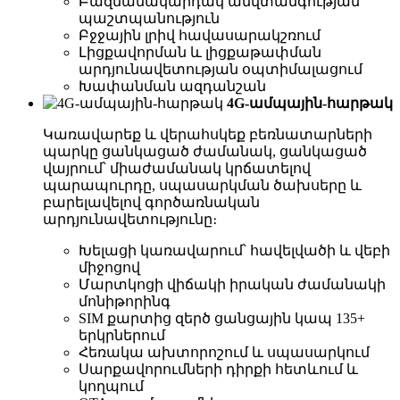
Բազմամակարդակ անվտանգության
պաշտպանություն
Բջջային լրիվ հավասարակշռում
Լիցքավորման և լիցքաթափման
արդյունավետության օպտիմալացում
Խափանման ազդանշան
4G-ամպային-հարթակ
Կառավարեք և վերահսկեք բեռնատարների
պարկը ցանկացած ժամանակ, ցանկացած
վայրում՝ միաժամանակ կրճատելով
պարապուրդը, սպասարկման ծախսերը և
բարելավելով գործառնական
արդյունավետությունը։
Խելացի կառավարում՝ հավելվածի և վեբի
միջոցով
Մարտկոցի վիճակի իրական ժամանակի
մոնիթորինգ
SIM քարտից զերծ ցանցային կապ 135+
երկրներում
Հեռակա ախտորոշում և սպասարկում
Սարքավորումների դիրքի հետևում և
կողպում