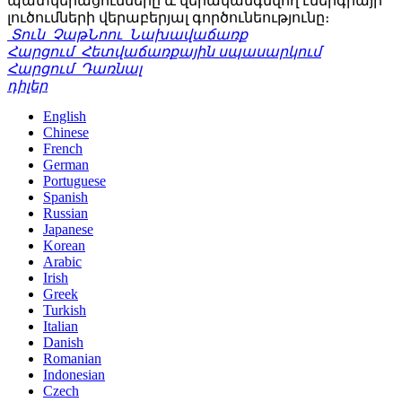
պատկերացումները և վերականգնվող էներգիայի
լուծումների վերաբերյալ գործունեությունը։
Տուն
ՉաթՆոու
Նախավաճառք
Հարցում
Հետվաճառքային սպասարկում
Հարցում
Դառնալ
դիլեր
English
Chinese
French
German
Portuguese
Spanish
Russian
Japanese
Korean
Arabic
Irish
Greek
Turkish
Italian
Danish
Romanian
Indonesian
Czech