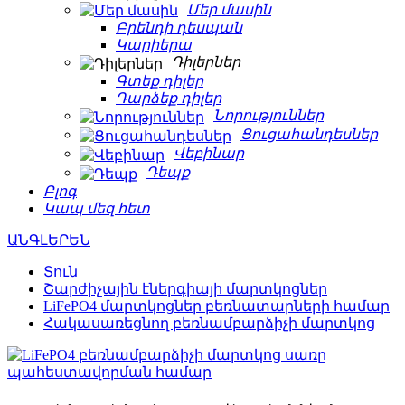
Մեր մասին
Բրենդի դեսպան
Կարիերա
Դիլերներ
Գտեք դիլեր
Դարձեք դիլեր
Նորություններ
Ցուցահանդեսներ
Վեբինար
Դեպք
Բլոգ
Կապ մեզ հետ
ԱՆԳԼԵՐԵՆ
Տուն
Շարժիչային էներգիայի մարտկոցներ
LiFePO4 մարտկոցներ բեռնատարների համար
Հակասառեցնող բեռնամբարձիչի մարտկոց