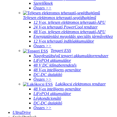
Szerelőknek
Összes >>
Teljesen elektromos teherautó-segédhajtómű
12 V-os, teljesen elektromos teherautó-APU
24 V-os teherautó PowerCool rendszer
48 V-os, teljesen elektromos teherautó-APU
Energiatárolási megoldás speciális járművekhez
12 V-os teherautó indítóakkumulátor
Összes >>
Tengeri ESS
Nagyfeszültségű tengeri akkumulátorrendszer
LiFePO4 akkumulátor
48 V DC klímaberendezés
48 V-os intelligens generátor
DC-DC átalakító
Összes >>
Lakókocsi elektromos rendszer
48 V-os intelligens generátor
LiFePO4 akkumulátor
Légkondicionáló
DC-DC átalakító
Összes >>
UltraDrive