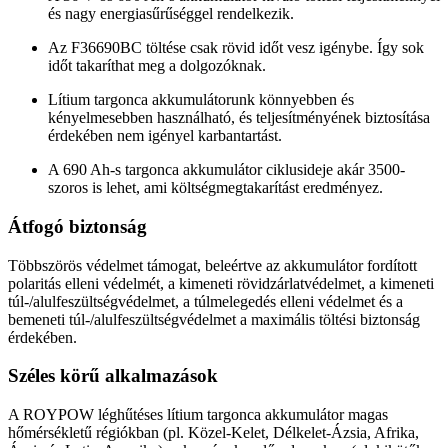
és nagy energiasűrűséggel rendelkezik.
Az F36690BC töltése csak rövid időt vesz igénybe. Így sok
időt takaríthat meg a dolgozóknak.
Lítium targonca akkumulátorunk könnyebben és
kényelmesebben használható, és teljesítményének biztosítása
érdekében nem igényel karbantartást.
A 690 Ah-s targonca akkumulátor ciklusideje akár 3500-
szoros is lehet, ami költségmegtakarítást eredményez.
Átfogó biztonság
Többszörös védelmet támogat, beleértve az akkumulátor fordított
polaritás elleni védelmét, a kimeneti rövidzárlatvédelmet, a kimeneti
túl-/alulfeszültségvédelmet, a túlmelegedés elleni védelmet és a
bemeneti túl-/alulfeszültségvédelmet a maximális töltési biztonság
érdekében.
Széles körű alkalmazások
A ROYPOW léghűtéses lítium targonca akkumulátor magas
hőmérsékletű régiókban (pl. Közel-Kelet, Délkelet-Ázsia, Afrika,