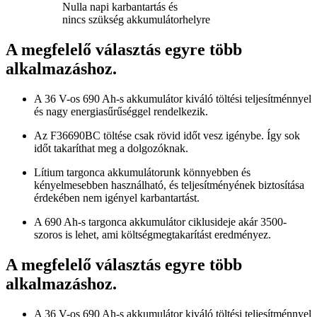
Nulla napi karbantartás és
nincs szükség akkumulátorhelyre
A megfelelő választás egyre több
alkalmazáshoz.
A 36 V-os 690 Ah-s akkumulátor kiváló töltési teljesítménnyel
és nagy energiasűrűséggel rendelkezik.
Az F36690BC töltése csak rövid időt vesz igénybe. Így sok
időt takaríthat meg a dolgozóknak.
Lítium targonca akkumulátorunk könnyebben és
kényelmesebben használható, és teljesítményének biztosítása
érdekében nem igényel karbantartást.
A 690 Ah-s targonca akkumulátor ciklusideje akár 3500-
szoros is lehet, ami költségmegtakarítást eredményez.
A megfelelő választás egyre több
alkalmazáshoz.
A 36 V-os 690 Ah-s akkumulátor kiváló töltési teljesítménnyel