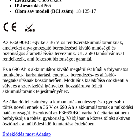
Életciklus:
>3500 ciklus
IP-besorolás:
IP65
Ólom-sav modell (BCl szám)
: 18-125-17
Az F36690BC egyike a 36 V-os rendszerakkumulátorainknak,
amelyeket anyagmozgató berendezései kiváló minőségű és
biztonságos áramellátására terveztünk. UL 2580 tanúsítvánnyal
rendelkezik, ami fokozott biztonságot garantál.
Ez a 690 Ah-s akkumulátor kiváló megtérülést kínál a folyamatos
munkaóra-, karbantartási, energia-, berendezés- és állásidő-
megtakarításnak köszönhetően. Moduláris kialakítása csökkenti a
súlyt és a szervizelési igényeket, hozzájárulva fejlett
akkumulátoraink teljesítményéhez.
Az állandó teljesítmény, a karbantartásmentesség és a gyorsabb
töltés növeli ennek a 36 V-os 690 Ah-s akkumulátornak a működési
hatékonyságát. Ezenkívül az F36690BC várható élettartamát nem
befolyásolja a töltési gyakoriság. Valójában a köztes töltést aktívan
ösztönzik a működési idő fenntartása érdekében.
Érdeklődés most
Adatlap