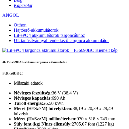
Blog
Kapcsolat
ANGOL
Otthon
Hajtóerő-akkumulátorok
LiFePO4 akkumulátorok targoncákhoz
UL tanúsítvánnyal rendelkező targonca akkumulátor
36 V-os 690 Ah-s lítium targonca akkumulátor
F36690BC
Műszaki adatok
Névleges feszültség:
36 V (38,4 V)
Névleges kapacitás:
690 Ah
Tárolt energia:
26,50 kWh
Méret (H×Sz×M) hüvelykben:
38,19 x 20,39 x 29,49
hüvelyk
Méret (H×Sz×M) milliméterben:
970 × 518 × 749 mm
Súly font (kg) Nincs ellensúly:
2705,07 font (1227 kg)