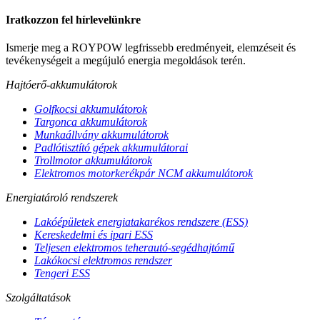
Iratkozzon fel hírlevelünkre
Ismerje meg a ROYPOW legfrissebb eredményeit, elemzéseit és
tevékenységeit a megújuló energia megoldások terén.
Hajtóerő-akkumulátorok
Golfkocsi akkumulátorok
Targonca akkumulátorok
Munkaállvány akkumulátorok
Padlótisztító gépek akkumulátorai
Trollmotor akkumulátorok
Elektromos motorkerékpár NCM akkumulátorok
Energiatároló rendszerek
Lakóépületek energiatakarékos rendszere (ESS)
Kereskedelmi és ipari ESS
Teljesen elektromos teherautó-segédhajtómű
Lakókocsi elektromos rendszer
Tengeri ESS
Szolgáltatások