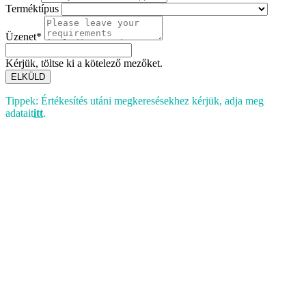
Terméktípus
Üzenet*
Kérjük, töltse ki a kötelező mezőket.
ELKÜLD
Tippek: Értékesítés utáni megkeresésekhez kérjük, adja meg
adatait
itt
.