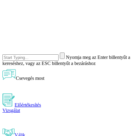
Nyomja meg az Enter billentyűt a
kereséshez, vagy az ESC billentyűt a bezáráshoz
Csevegés most
Előértékesítés
Vizsgálat
Válik