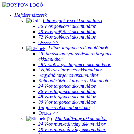
Hajtásrendszerek
Lítium golfkocsi akkumulátorok
36 V-os golfkocsi akkumulátor
48 V-os golf Bart akkumulátor
72 V-os golfkocsi akkumulátor
Összes >>
Lítium targonca akkumulátorok
UL tanúsítvánnyal rendelkező targonca
akkumulátor
DIN szabványú targonca akkumulátor
Léghűtéses targonca akkumulátor
Fagyálló targonca akkumulátor
Robbanásbiztos targonca akkumulátor
24 V-os targonca akkumulátor
36 V-os targonca akkumulátor
48 V-os targonca akkumulátor
80 V-os targonca akkumulátor
Targonca akkumulátortöltő
Összes >>
Munkaállvány akkumulátor
24 V-os munkaállvány akkumulátor
48 V-os munkaállvány akkumulátor