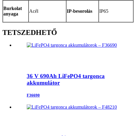
Burkolat
Acél
IP-besorolás
IP65
anyaga
TETSZEDHETŐ
36 V 690Ah LiFePO4 targonca
akkumulátor
F36690