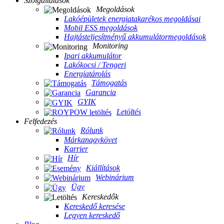
Szolgáltatások
Megoldások
Lakóépületek energiatakarékos megoldásai
Mobil ESS megoldások
Hajtásteljesítményű akkumulátormegoldások
Monitoring
Ipari akkumulátor
Lakókocsi / Tengeri
Energiatárolás
Támogatás
Garancia
GYIK
Letöltés
Felfedezés
Rólunk
Márkanagykövet
Karrier
Hír
Kiállítások
Webinárium
Ügy
Kereskedők
Kereskedő keresése
Legyen kereskedő