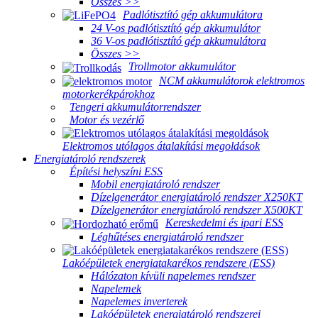
Összes >>
Padlótisztító gép akkumulátora
24 V-os padlótisztító gép akkumulátor
36 V-os padlótisztító gép akkumulátora
Összes >>
Trollmotor akkumulátor
NCM akkumulátorok elektromos
motorkerékpárokhoz
Tengeri akkumulátorrendszer
Motor és vezérlő
Elektromos utólagos átalakítási megoldások
Energiatároló rendszerek
Építési helyszíni ESS
Mobil energiatároló rendszer
Dízelgenerátor energiatároló rendszer X250KT
Dízelgenerátor energiatároló rendszer X500KT
Kereskedelmi és ipari ESS
Léghűtéses energiatároló rendszer
Lakóépületek energiatakarékos rendszere (ESS)
Hálózaton kívüli napelemes rendszer
Napelemek
Napelemes inverterek
Lakóépületek energiatároló rendszerei