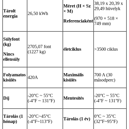
38,19 x 20,39 x
Méret (H × Sz
29,49 hüvelyk
Tárolt
× M)
26,50 kWh
energia
(970 × 518 ×
Referenciaként
749 mm)
Súly
font
(kg)
2705,07 font
életciklus
>3500 ciklus
(1227 kg)
Nincs
ellensúly
Folyamatos
Maximális
700 A (30
420A
kisülés
kisülés
másodperc)
-20°C ~ 55°C
-20°C ~ 55°C
Díj
Mentesítés
(-4°F ~ 131°F)
(-4°F ~ 131°F)
Tárolás (1
-20°C~45°C
0°C ~ 35°C
Tárolás (1 év)
hónap)
(-4°F~113°F)
(32°F~95°F)