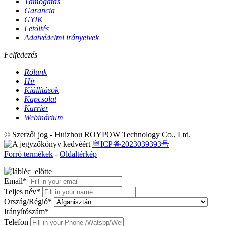
Támogatás
Garancia
GYIK
Letöltés
Adatvédelmi irányelvek
Felfedezés
Rólunk
Hír
Kiállítások
Kapcsolat
Karrier
Webinárium
© Szerzői jog - Huizhou ROYPOW Technology Co., Ltd.
粤ICP备2023039393号
Forró termékek
-
Oldaltérkép
Email*
Teljes név*
Ország/Régió*
Irányítószám*
Telefon