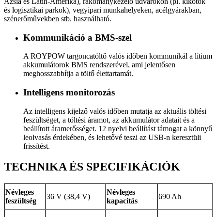
Ázsia és Latin-Amerika), rakománykezelő udvarokon (pl. kikötők
és logisztikai parkok), vegyipari munkahelyeken, acélgyárakban,
szénerőművekben stb. használható.
Kommunikáció a BMS-szel
A ROYPOW targoncatöltő valós időben kommunikál a lítium
akkumulátorok BMS rendszerével, ami jelentősen
meghosszabbítja a töltő élettartamát.
Intelligens monitorozás
Az intelligens kijelző valós időben mutatja az aktuális töltési
feszültséget, a töltési áramot, az akkumulátor adatait és a
beállított áramerősséget. 12 nyelvi beállítást támogat a könnyű
leolvasás érdekében, és lehetővé teszi az USB-n keresztüli
frissítést.
TECHNIKA ÉS SPECIFIKÁCIÓK
Névleges
Névleges
36 V (38,4 V)
690 Ah
feszültség
kapacitás