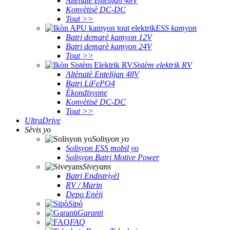
Altènatè entelijan 48V
Konvètisè DC-DC
Tout >>
ESS kamyon
Batri demarè kamyon 12V
Batri demarè kamyon 24V
Tout >>
Sistèm elektrik RV
Altènatè Entelijan 48V
Batri LiFePO4
Èkondisyone
Konvètisè DC-DC
Tout >>
UltraDrive
Sèvis yo
Solisyon yo
Solisyon ESS mobil yo
Solisyon Batri Motive Power
Siveyans
Batri Endistriyèl
RV / Marin
Depo Enèji
Sipò
Garanti
FAQ