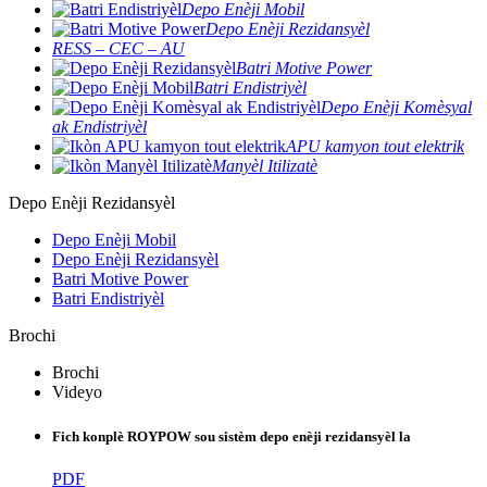
Depo Enèji Mobil
Depo Enèji Rezidansyèl
RESS – CEC – AU
Batri Motive Power
Batri Endistriyèl
Depo Enèji Komèsyal
ak Endistriyèl
APU kamyon tout elektrik
Manyèl Itilizatè
Depo Enèji Rezidansyèl
Depo Enèji Mobil
Depo Enèji Rezidansyèl
Batri Motive Power
Batri Endistriyèl
Brochi
Brochi
Videyo
Fich konplè ROYPOW sou sistèm depo enèji rezidansyèl la
PDF