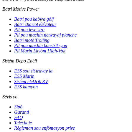
Batri Motive Power
Batri pou kabwa gòlf
Batri chariot élévateur
Pil pou leve sizo
Pil pou machin netwayaj planche
Batri motè Trolling
Pil pou machin konstriksyon
Pil Marin Lityòm High-Volt
Sistèm Depo Enèji
ESS sou sit travay la
ESS Marin
Sistèm elektrik RV
ESS kamyon
Sèvis yo
Sipò
Garanti
FAQ
Telechaje
Règleman sou enfòmasyon prive