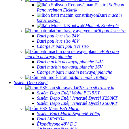
Solisyon
Renouvèlman Elektrik
Batri machin
konstriksyon
Motè ak Kontwolè
Pil pou leve sizo
Batri pou leve sizo 24V
Batri pou leve sizo 48V
Chargeur batri pou leve sizo
Batri pou
machin netwayaj planche
Batri machin netwayaj planche 24V
Batri machin netwayaj planche 36V
Chargeur batri machin netwayaj planche
Batri motè Trolling
Sistèm Depo Enèji
ESS sou sit travay la
Sistèm Depo Enèji Mobil PC15KT
Sistèm Depo Enèji Jeneratè Dyezèl X250KT
Sistèm Depo Enèji Jeneratè Dyezèl X500KT
ESS Marin
Sistèm Batri Marin Segondè Vòltaj
Batri LiFePO4
Èkondisyone 48V DC