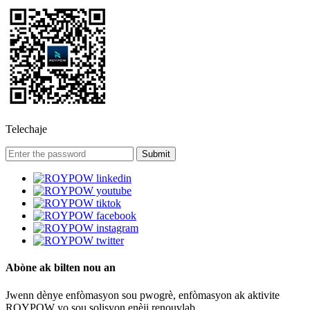
Telechaje
Abòne ak bilten nou an
Jwenn dènye enfòmasyon sou pwogrè, enfòmasyon ak aktivite
ROYPOW yo sou solisyon enèji renouvlab.