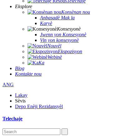
Telechaje
Eksplore
Konsènan nou
Anbasadè Mak la
Karyè
Konsesyonè
Jwenn yon Konsesyonè
Vin yon konsesyonè
Nouvèl
Ekspozisyon
Webinè
Ka
Blog
Kontakte nou
ANG
Lakay
Sèvis
Depo Enèji Rezidansyèl
Telechaje