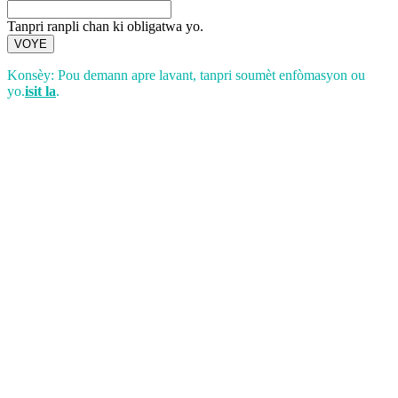
Tanpri ranpli chan ki obligatwa yo.
VOYE
Konsèy: Pou demann apre lavant, tanpri soumèt enfòmasyon ou
yo.
isit la
.