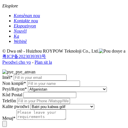
Eksplore
Konsènan nou
Kontakte nou
Ekspozisyon
Nouvèl
Ka
Webinè
© Dwa otè - Huizhou ROYPOW Teknoloji Co., Ltd.
粤ICP备2023039393号
Pwodwi cho yo
-
Plan sit la
Imèl*
Non konplè*
Peyi/Rejyon*
Kòd Postal
Telefòn
Kalite pwodwi
Mesaj*