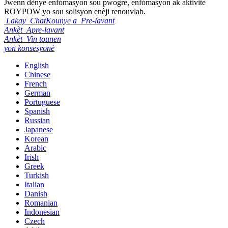
Jwenn dènye enfòmasyon sou pwogrè, enfòmasyon ak aktivite
ROYPOW yo sou solisyon enèji renouvlab.
Lakay
ChatKounye a
Pre-lavant
Ankèt
Apre-lavant
Ankèt
Vin tounen
yon konsesyonè
English
Chinese
French
German
Portuguese
Spanish
Russian
Japanese
Korean
Arabic
Irish
Greek
Turkish
Italian
Danish
Romanian
Indonesian
Czech