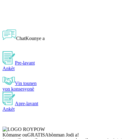
ChatKounye a
Pre-lavant
Ankèt
Vin tounen
yon konsesyonè
Apre-lavant
Ankèt
Kòmanse ou
GRATIS
Abònman Jodi a!