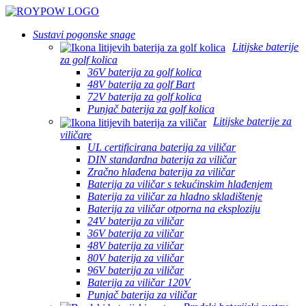
Sustavi pogonske snage
Litijske baterije
za golf kolica
36V baterija za golf kolica
48V baterija za golf Bart
72V baterija za golf kolica
Punjač baterija za golf kolica
Litijske baterije za
viličare
UL certificirana baterija za viličar
DIN standardna baterija za viličar
Zračno hlađena baterija za viličar
Baterija za viličar s tekućinskim hlađenjem
Baterija za viličar za hladno skladištenje
Baterija za viličar otporna na eksploziju
24V baterija za viličar
36V baterija za viličar
48V baterija za viličar
80V baterija za viličar
96V baterija za viličar
Baterija za viličar 120V
Punjač baterija za viličar