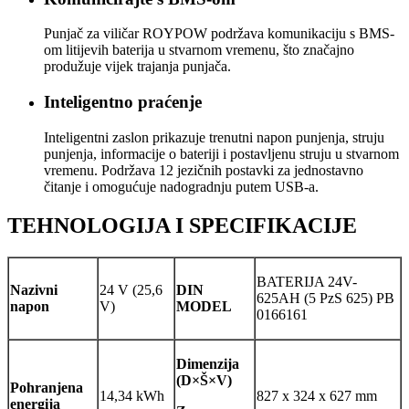
Punjač za viličar ROYPOW podržava komunikaciju s BMS-
om litijevih baterija u stvarnom vremenu, što značajno
produžuje vijek trajanja punjača.
Inteligentno praćenje
Inteligentni zaslon prikazuje trenutni napon punjenja, struju
punjenja, informacije o bateriji i postavljenu struju u stvarnom
vremenu. Podržava 12 jezičnih postavki za jednostavno
čitanje i omogućuje nadogradnju putem USB-a.
TEHNOLOGIJA I SPECIFIKACIJE
BATERIJA 24V-
Nazivni
24 V (25,6
DIN
625AH (5 PzS 625) PB
napon
V)
MODEL
0166161
Dimenzija
(D×Š×V)
Pohranjena
14,34 kWh
827 x 324 x 627 mm
energija