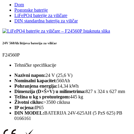
Dom
Pogonske baterije
LiFePO4 baterije za viličare
DIN standardna baterija za viličar
24V 560Ah litijeva baterija za viličar
F24560P
Tehničke specifikacije
Nazivni napon:
24 V (25,6 V)
Nominalni kapacitet:
560Ah
Pohranjena energija:
14,34 kWh
Dimenzija (D×Š×V) u milimetrima:
827 x 324 x 627 mm
Težina u kg s protuutegom:
445 kg
Životni ciklus:
>3500 ciklusa
IP ocjena:
IP65
DIN MODEL:
BATERIJA 24V-625AH (5 PzS 625) PB
0166161