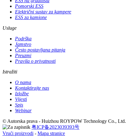
ESS na gradilištu
Pomorski ESS
Električni sustav za kampere
ESS za kamione
Usluge
Podrška
Jamstvo
Često postavljana pitanja
Preuzmi
Pravila o privatnosti
Istražiti
O nama
Kontaktirajte nas
Izložbe
Vijesti
Spis
Webinar
© Autorska prava - Huizhou ROYPOW Technology Co., Ltd.
粤ICP备2023039393号
Vrući proizvodi
-
Mapa stranice