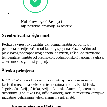
Nula dnevnog održavanja i
nije potrebna prostorija za baterije
Sveobuhvatna sigurnost
Podržava višestruku zaštitu, uključujući zaštitu od obrnutog
polariteta baterije, zaštitu od kratkog spoja na izlazu, zaštitu od
previsokog/podnaponskog napona na izlazu, zaštitu od previsoke
temperature i zaštitu od previsokog/podnaponskog napona na ulazu,
za vrhunsku sigurnost punjenja.
Široka primjena
ROYPOW zračno hlađena litijeva baterija za viličar može se
koristiti u regijama s visokim temperaturama (npr. Bliski istok,
Jugoistočna Azija, Afrika, Azija i Latinska Amerika), teretnim
dvorištima (npr. luke i logistički parkovi), radnim mjestima kemijske
industrije, čeličanama, elektranama na ugljen itd.
Komunicirajte s BMS-om