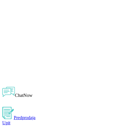
ChatNow
Predprodaja
Upit