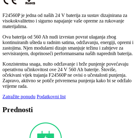
F24560P je jedna od naših 24 V baterija za sustav dizajnirana za
visokokvalitetno i sigurno napajanje vaše opreme za rukovanje
materijalima.
Ova baterija od 560 Ah nudi izvrstan povrat ulaganja zbog
kontinuiranih ušteda u radnim satima, održavanju, energiji, opremi i
zastojima. Njen modularni dizajn smanjuje težinu i zahtjeve za
servisiranjem, doprinoseći performansama naših naprednih baterija.
Konzistentna snaga, nulto održavanje i brže punjenje povećavaju
operativnu učinkovitost ove 24 V 560 Ah baterije. Štoviše,
očekivani vijek trajanja F24560P ne ovisi o učestalosti punjenja.
Zapravo, aktivno se potiče privremena punjenja kako bi se održalo
vrijeme rada.
Zatražite ponudu
Podatkovni list
Prednosti