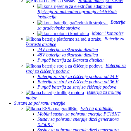
Brodski baterijski sustav
Rješenja za naknadnu ugradnju električnih
instalacija
Baterija
za građevinske strojeve
Motor i kontroler
Baterije za
škaraste dizalice
24V baterija za škarastu dizalicu
48V baterija za škarastu dizalicu
Punjač baterija za škarastu dizalicu
Baterija za
stroj za čišćenje podova
Baterija za stroj za čišćenje podova od 24 V
Baterija za stroj za čišćenje podova od 36 V
Punjač baterija za stroj za čišćenje podova
Baterija za trolling
motor
Sustavi za pohranu energije
ESS na gradilištu
Mobilni sustav za pohranu energije PC15KT
Sustav za pohranu energije dizel generatora
X250KT
Sustav za pohranu energije dizel generatora