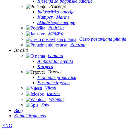
Rješenja za pogonske baterije
Praćenje
Industrijska baterija
Kamper / Marine
Skladištenje energije
Podrška
Jamstvo
Često postavljana pitanja
Preuzmi
Istražiti
O nama
Ambasador brenda
Karijera
Trgovci
Pronađite prodavača
Postanite trgovac
Vijesti
Izložbe
Webinar
Spis
Blog
Kontaktirajte nas
ENG