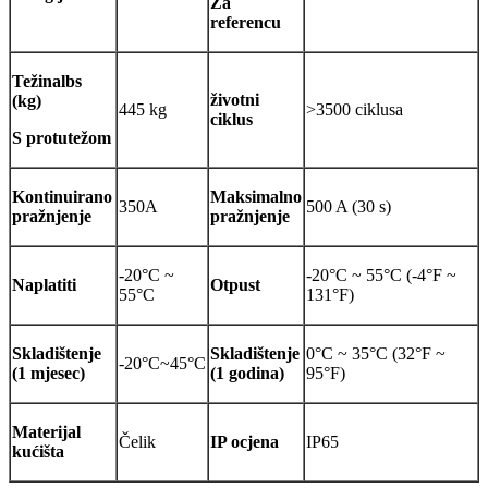
Za
referencu
Težina
lbs
životni
(kg)
445 kg
>3500 ciklusa
ciklus
S protutežom
Kontinuirano
Maksimalno
350A
500 A (30 s)
pražnjenje
pražnjenje
-20°C ~
-20°C ~ 55°C (-4°F ~
Naplatiti
Otpust
55°C
131°F)
Skladištenje
Skladištenje
0°C ~ 35°C (32°F ~
-20°C~45°C
(1 mjesec)
(1 godina)
95°F)
Materijal
Čelik
IP ocjena
IP65
kućišta