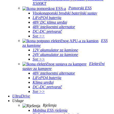
X500KT
Pomorski ESS
Visokonaponski brodski baterijski sustav
LiFePO4 baterija
48V DC klima uređaj
48V inteligentni alternator
DC-DC pretvarač
Sve >>
ESS
za kamione
12V akumulator za kamione
24V akumulator za kamione
Sve >>
Električni
sustav za kampere
48V inteligentni alternator
LiFePO4 baterija
Klima uređaj
DC-DC pretvarač
Sve >>
UltraDrive
Usluge
Rješenja
Mobilna ESS rješenja