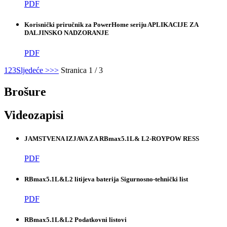
PDF
Korisnički priručnik za PowerHome seriju APLIKACIJE ZA
DALJINSKO NADZORANJE
PDF
1
2
3
Sljedeće >
>>
Stranica 1 / 3
Brošure
Videozapisi
JAMSTVENA IZJAVA ZA RBmax5.1L& L2-ROYPOW RESS
PDF
RBmax5.1L&L2 litijeva baterija Sigurnosno-tehnički list
PDF
RBmax5.1L&L2 Podatkovni listovi