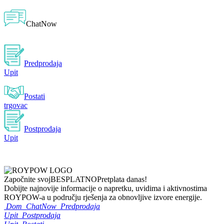
ChatNow
Predprodaja
Upit
Postati
trgovac
Postprodaja
Upit
Započnite svoj
BESPLATNO
Pretplata danas!
Dobijte najnovije informacije o napretku, uvidima i aktivnostima
ROYPOW-a u području rješenja za obnovljive izvore energije.
Dom
ChatNow
Predprodaja
Upit
Postprodaja