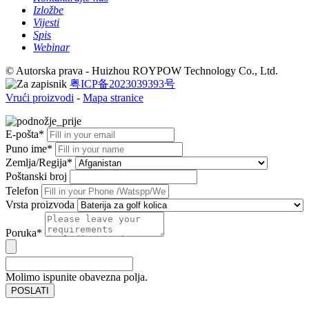
Izložbe
Vijesti
Spis
Webinar
© Autorska prava - Huizhou ROYPOW Technology Co., Ltd.
粤ICP备2023039393号
Vrući proizvodi
-
Mapa stranice
E-pošta*
Puno ime*
Zemlja/Regija*
Poštanski broj
Telefon
Vrsta proizvoda
Poruka*
Molimo ispunite obavezna polja.
POSLATI