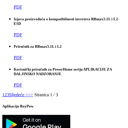
PDF
Izjava proizvođača o kompatibilnosti invertera RBmax5.1L i L2-
ESD
PDF
Priručnik za RBmax5.1L i L2
PDF
Korisnički priručnik za PowerHome seriju APLIKACIJE ZA
DALJINSKO NADZORANJE
PDF
1
2
3
Sljedeće >
>>
Stranica 1 / 3
Aplikacija RoyPow