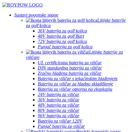
Sustavi pogonske snage
Litijske baterije
za golf kolica
36V baterija za golf kolica
48V baterija za golf Bart
72V baterija za golf kolica
Punjač baterija za golf kolica
Litijske baterije za
viličare
UL certificirana baterija za viličar
DIN standardna baterija za viličar
Zračno hlađena baterija za viličar
Baterija za viličar s tekućinskim hlađenjem
Baterija za viličar za hladno skladištenje
Baterija za viličar otporna na eksploziju
24V baterija za viličar
36V baterija za viličar
48V baterija za viličar
80V baterija za viličar
96V baterija za viličar
Baterija za viličar 120V
Punjač baterija za viličar
Brodski baterijski sustav