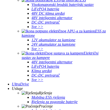
Pomorski ESS
Visokonaponski brodski baterijski sustav
LiFePO4 baterija
48V DC klima uređaj
48V inteligentni alternator
DC-DC pretvarač
Sve >>
ESS za
kamione
12V akumulator za kamione
24V akumulator za kamione
Sve >>
Električni
sustav za kampere
48V inteligentni alternator
LiFePO4 baterija
Klima uređaj
DC-DC pretvarač
Sve >>
UltraDrive
Usluge
Rješenja
Mobilna ESS rješenja
Rješenja za pogonske baterije
Praćenje