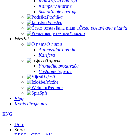
Industrijska baterija
Kamper / Marine
Skladištenje energije
Podrška
Jamstvo
Često postavljana pitanja
Preuzmi
Istražiti
O nama
Ambasador brenda
Karijera
Trgovci
Pronađite prodavača
Postanite trgovac
Vijesti
Izložbe
Webinar
Spis
Blog
Kontaktirajte nas
ENG
Dom
Servis