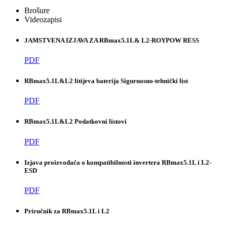
Brošure
Videozapisi
JAMSTVENA IZJAVA ZA RBmax5.1L& L2-ROYPOW RESS
PDF
RBmax5.1L&L2 litijeva baterija Sigurnosno-tehnički list
PDF
RBmax5.1L&L2 Podatkovni listovi
PDF
Izjava proizvođača o kompatibilnosti invertera RBmax5.1L i L2-
ESD
PDF
Priručnik za RBmax5.1L i L2