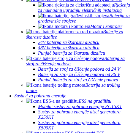
Rješenja
za naknadnu ugradnju električnih instalacija
Baterija za
građevinske strojeve
Motor i kontroler
Baterije za
škaraste dizalice
24V baterija za škarastu dizalicu
48V baterija za škarastu dizalicu
Punjač baterija za škarastu dizalicu
Baterija za
stroj za čišćenje podova
Baterija za stroj za čišćenje podova od 24 V
Baterija za stroj za čišćenje podova od 36 V
Punjač baterija za stroj za čišćenje podova
Baterija za trolling
motor
Sustavi za pohranu energije
ESS na gradilištu
Mobilni sustav za pohranu energije PC15KT
Sustav za pohranu energije dizel generatora
X250KT
Sustav za pohranu energije dizel generatora
X500KT